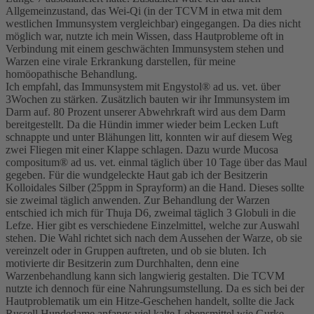
Allgemeinzustand, das Wei-Qi (in der TCVM in etwa mit dem
westlichen Immunsystem vergleichbar) eingegangen. Da dies nicht
möglich war, nutzte ich mein Wissen, dass Hautprobleme oft in
Verbindung mit einem geschwächten Immunsystem stehen und
Warzen eine virale Erkrankung darstellen, für meine
homöopathische Behandlung.
Ich empfahl, das Immunsystem mit Engystol® ad us. vet. über
3Wochen zu stärken. Zusätzlich bauten wir ihr Immunsystem im
Darm auf. 80 Prozent unserer Abwehrkraft wird aus dem Darm
bereitgestellt. Da die Hündin immer wieder beim Lecken Luft
schnappte und unter Blähungen litt, konnten wir auf diesem Weg
zwei Fliegen mit einer Klappe schlagen. Dazu wurde Mucosa
compositum® ad us. vet. einmal täglich über 10 Tage über das Maul
gegeben. Für die wundgeleckte Haut gab ich der Besitzerin
Kolloidales Silber (25ppm in Sprayform) an die Hand. Dieses sollte
sie zweimal täglich anwenden. Zur Behandlung der Warzen
entschied ich mich für Thuja D6, zweimal täglich 3 Globuli in die
Lefze. Hier gibt es verschiedene Einzelmittel, welche zur Auswahl
stehen. Die Wahl richtet sich nach dem Aussehen der Warze, ob sie
vereinzelt oder in Gruppen auftreten, und ob sie bluten. Ich
motivierte dir Besitzerin zum Durchhalten, denn eine
Warzenbehandlung kann sich langwierig gestalten. Die TCVM
nutzte ich dennoch für eine Nahrungsumstellung. Da es sich bei der
Hautproblematik um ein Hitze-Geschehen handelt, sollte die Jack
Russell Hundedame anfangs viel kalte Lebensmittel wie Gurke,