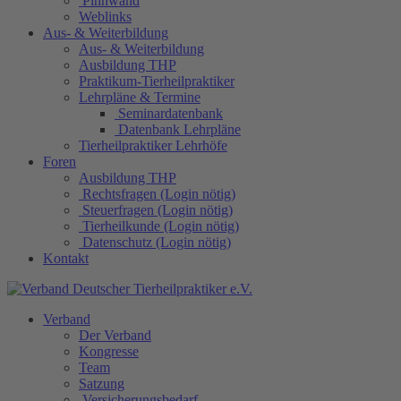
Pinnwand
Weblinks
Aus- & Weiterbildung
Aus- & Weiterbildung
Ausbildung THP
Praktikum-Tierheilpraktiker
Lehrpläne & Termine
Seminardatenbank
Datenbank Lehrpläne
Tierheilpraktiker Lehrhöfe
Foren
Ausbildung THP
Rechtsfragen (Login nötig)
Steuerfragen (Login nötig)
Tierheilkunde (Login nötig)
Datenschutz (Login nötig)
Kontakt
Verband
Der Verband
Kongresse
Team
Satzung
Versicherungsbedarf