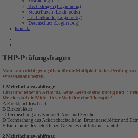
Ausbildung THP
Rechtsfragen (Login nötig)
Steuerfragen (Login nötig)
Tierheilkunde (Login nötig)
Datenschutz (Login nötig)
Kontakt
THP-Prüfungsfragen
Man kann nicht genug üben für die Multiple-Choice-Prüfung zur 
Wissensstand testen.
1 Mehrfachauswahlfrage
Ein Hund leidet an Arthritis. Seine Gelenke sind knotig und 4 heiß
Welche sind die Mittel Ihrer Wahl für eine Therapie?
A Knoblauchfrischsaft
B Birkenblätter
C Teemischung aus Kümmel, Anis und Fenchel
D Teemischung aus Ackerschachtelhalm, Brennnesselblätter und Bei
E Einreibung des betroffenen Gelenkes mit Johanniskrautöl
2 Mehrfachauswahlfrage