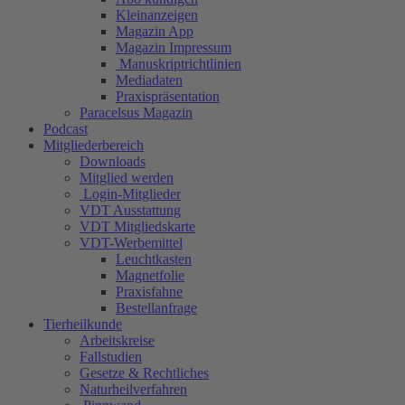
Kleinanzeigen
Magazin App
Magazin Impressum
Manuskriptrichtlinien
Mediadaten
Praxispräsentation
Paracelsus Magazin
Podcast
Mitgliederbereich
Downloads
Mitglied werden
Login-Mitglieder
VDT Ausstattung
VDT Mitgliedskarte
VDT-Werbemittel
Leuchtkasten
Magnetfolie
Praxisfahne
Bestellanfrage
Tierheilkunde
Arbeitskreise
Fallstudien
Gesetze & Rechtliches
Naturheilverfahren