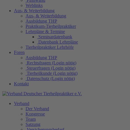
Pinnwand
Weblinks
Aus- & Weiterbildung
Aus- & Weiterbildung
Ausbildung THP
Praktikum-Tierheilpraktiker
Lehrpläne & Termine
Seminardatenbank
Datenbank Lehrpläne
Tierheilpraktiker Lehrhöfe
Foren
Ausbildung THP
Rechtsfragen (Login nötig)
Steuerfragen (Login nötig)
Tierheilkunde (Login nötig)
Datenschutz (Login nötig)
Kontakt
Verband
Der Verband
Kongresse
Team
Satzung
Versicherungsbedarf