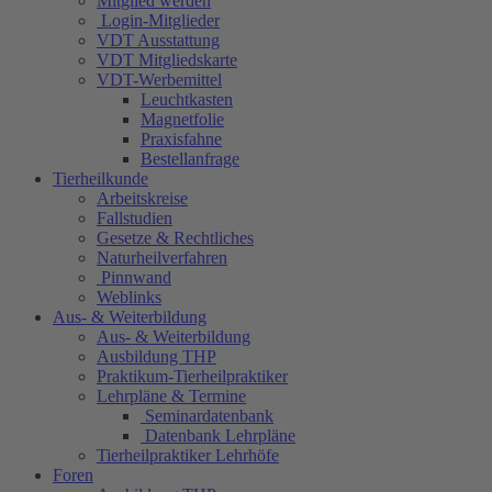
Mitglied werden
Login-Mitglieder
VDT Ausstattung
VDT Mitgliedskarte
VDT-Werbemittel
Leuchtkasten
Magnetfolie
Praxisfahne
Bestellanfrage
Tierheilkunde
Arbeitskreise
Fallstudien
Gesetze & Rechtliches
Naturheilverfahren
Pinnwand
Weblinks
Aus- & Weiterbildung
Aus- & Weiterbildung
Ausbildung THP
Praktikum-Tierheilpraktiker
Lehrpläne & Termine
Seminardatenbank
Datenbank Lehrpläne
Tierheilpraktiker Lehrhöfe
Foren