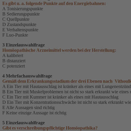
Es gibt u. a. folgende Punkte auf den Energiebahnen:
A Tonisierungspunkte
B Sedierungspunkte
C Quellpunkte
D Zustandspunkte
E Verhaltenspunkte
F Luo-Punkte
3 Einzelauswahlfrage
Homöopathische Arzneimittel werden bei der Herstellung:
A kalibriert
B distanziert
C potenziert
4 Mehrfachauswahlfrage
Gemäß dem Erkrankungsstadium der drei Ebenen nach Vithoulkas
A Ein Tier mit Hautausschlag ist kränker als eines mit Lungenentzün
B Ein Tier mit Muskelproblemen ist nicht so stark erkrankt wie eine
C Ein Tier mit Kummer ist kränker als eines mit Hautausschlag
D Ein Tier mit Konzentrationsschwäche ist nicht so stark erkrankt wie
E Alle Aussagen sind richtig
F Keine einzige Aussage ist richtig
5 Einzelauswahlfrage
Gibt es verschreibungspflichtige Homöopathika?