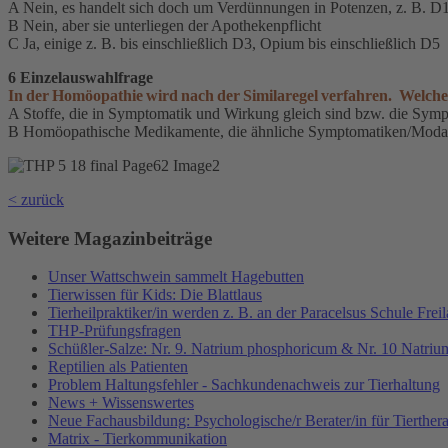
A Nein, es handelt sich doch um Verdünnungen in Potenzen, z. B. D
B Nein, aber sie unterliegen der Apothekenpflicht
C Ja, einige z. B. bis einschließlich D3, Opium bis einschließlich D5
6 Einzelauswahlfrage
In der Homöopathie wird nach der Similaregel verfahren. Welche 
A Stoffe, die in Symptomatik und Wirkung gleich sind bzw. die Sympt
B Homöopathische Medikamente, die ähnliche Symptomatiken/Modalit
< zurück
Weitere Magazinbeiträge
Unser Wattschwein sammelt Hagebutten
Tierwissen für Kids: Die Blattlaus
Tierheilpraktiker/in werden z. B. an der Paracelsus Schule Freil
THP-Prüfungsfragen
Schüßler-Salze: Nr. 9. Natrium phosphoricum & Nr. 10 Natriu
Reptilien als Patienten
Problem Haltungsfehler - Sachkundenachweis zur Tierhaltung
News + Wissenswertes
Neue Fachausbildung: Psychologische/r Berater/in für Tierther
Matrix - Tierkommunikation