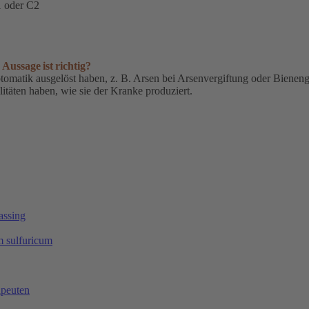
1 oder C2
Aussage ist richtig?
omatik ausgelöst haben, z. B. Arsen bei Arsenvergiftung oder Bienengi
äten haben, wie sie der Kranke produziert.
assing
m sulfuricum
apeuten