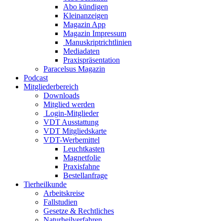
Abo kündigen
Kleinanzeigen
Magazin App
Magazin Impressum
Manuskriptrichtlinien
Mediadaten
Praxispräsentation
Paracelsus Magazin
Podcast
Mitgliederbereich
Downloads
Mitglied werden
Login-Mitglieder
VDT Ausstattung
VDT Mitgliedskarte
VDT-Werbemittel
Leuchtkasten
Magnetfolie
Praxisfahne
Bestellanfrage
Tierheilkunde
Arbeitskreise
Fallstudien
Gesetze & Rechtliches
Naturheilverfahren