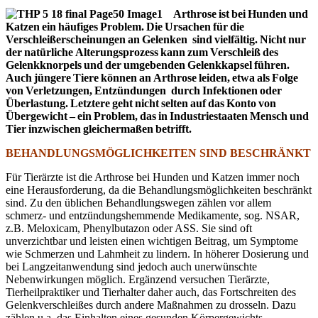
Arthrose ist bei Hunden und
Katzen ein häufiges Problem. Die Ursachen für die
Verschleißerscheinungen an Gelenken sind vielfältig. Nicht nur
der natürliche Alterungsprozess kann zum Verschleiß des
Gelenkknorpels und der umgebenden Gelenkkapsel führen.
Auch jüngere Tiere können an Arthrose leiden, etwa als Folge
von Verletzungen, Entzündungen durch Infektionen oder
Überlastung. Letztere geht nicht selten auf das Konto von
Übergewicht – ein Problem, das in Industriestaaten Mensch und
Tier inzwischen gleichermaßen betrifft.
BEHANDLUNGSMÖGLICHKEITEN SIND BESCHRÄNKT
Für Tierärzte ist die Arthrose bei Hunden und Katzen immer noch
eine Herausforderung, da die Behandlungsmöglichkeiten beschränkt
sind. Zu den üblichen Behandlungswegen zählen vor allem
schmerz- und entzündungshemmende Medikamente, sog. NSAR,
z.B. Meloxicam, Phenylbutazon oder ASS. Sie sind oft
unverzichtbar und leisten einen wichtigen Beitrag, um Symptome
wie Schmerzen und Lahmheit zu lindern. In höherer Dosierung und
bei Langzeitanwendung sind jedoch auch unerwünschte
Nebenwirkungen möglich. Ergänzend versuchen Tierärzte,
Tierheilpraktiker und Tierhalter daher auch, das Fortschreiten des
Gelenkverschleißes durch andere Maßnahmen zu drosseln. Dazu
zählen u.a. das Einhalten eines gesunden Körpergewichts,