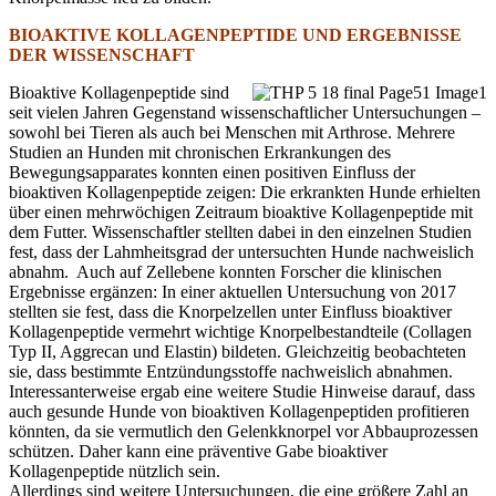
BIOAKTIVE KOLLAGENPEPTIDE UND ERGEBNISSE
DER WISSENSCHAFT
Bioaktive Kollagenpeptide sind
seit vielen Jahren Gegenstand wissenschaftlicher Untersuchungen –
sowohl bei Tieren als auch bei Menschen mit Arthrose. Mehrere
Studien an Hunden mit chronischen Erkrankungen des
Bewegungsapparates konnten einen positiven Einfluss der
bioaktiven Kollagenpeptide zeigen: Die erkrankten Hunde erhielten
über einen mehrwöchigen Zeitraum bioaktive Kollagenpeptide mit
dem Futter. Wissenschaftler stellten dabei in den einzelnen Studien
fest, dass der Lahmheitsgrad der untersuchten Hunde nachweislich
abnahm. Auch auf Zellebene konnten Forscher die klinischen
Ergebnisse ergänzen: In einer aktuellen Untersuchung von 2017
stellten sie fest, dass die Knorpelzellen unter Einfluss bioaktiver
Kollagenpeptide vermehrt wichtige Knorpelbestandteile (Collagen
Typ II, Aggrecan und Elastin) bildeten. Gleichzeitig beobachteten
sie, dass bestimmte Entzündungsstoffe nachweislich abnahmen.
Interessanterweise ergab eine weitere Studie Hinweise darauf, dass
auch gesunde Hunde von bioaktiven Kollagenpeptiden profitieren
könnten, da sie vermutlich den Gelenkknorpel vor Abbauprozessen
schützen. Daher kann eine präventive Gabe bioaktiver
Kollagenpeptide nützlich sein.
Allerdings sind weitere Untersuchungen, die eine größere Zahl an