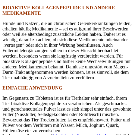
BIOAKTIVE KOLLAGENPEPTIDE UND ANDERE
MEDIKAMENTE
Hunde und Katzen, die an chronischen Gelenkerkrankungen leiden,
erhalten häufig Medikamente – sei es aufgrund ihrer Beschwerden
oder weil sie altersbedingt zusätzliche Leiden haben. Daher ist es
wichtig, darauf zu achten, ob sich diese Medikamente miteinander
„vertragen“ oder sich in ihrer Wirkung beeinflussen. Auch
Futtermittelergänzungen sollten in dieser Hinsicht beobachtet
werden, besonders wenn sie langfristig verabreicht werden. Für
bioaktive Kollagenpeptide sind bisher keine Wechselwirkungen mit
anderen Medikamenten bekannt. Damit sie ungestört vom Magen-
Darm-Trakt aufgenommen werden können, ist es sinnvoll, sie dem
Tier unabhängig von Arzneimitteln zu verfüttern.
EINFACHE ANWENDUNG
Im Gegensatz zu Tabletten ist es für Tierhalter sehr einfach, ihrem
Tier bioaktive Kollagenpeptide zu verabreichen: Als geschmacks-
und geruchsneutrales Pulver lässt es sich simpel unter das gewohnte
Futter (Nassfutter, Selbstgekochtes oder Rohfleisch) mischen.
Bevorzugt das Tier Trockenfutter, ist es empfehlenswert, Futter und
Pulver vor dem Verfüttern mit Wasser, Milch, Joghurt, Quark,
Hüttenkäse etc. zu vermischen.