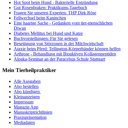
Hot Spot beim Hund - Bakterielle Entzündung
Gut Rosenbraken: Praktikums-Tagebuch
Fragen Sie unseren Experten: THP Dirk Röse
Fellwechsel beim Kaninchen
Eine haarige Sache - Gedanken vom tier-menschlichen
Diwan
Diabetes Mellitus bei Hund und Katze
Buchvorstellungen: Für Sie gelesen
Beseitigung von Störzonen in der Milchwirtschaft
Ataxie beim Pferd: Tellington-Körperbänder können helfen
Arthrose - Behandlung mit Bioaktiven Kollagenpeptiden
Alpaka-Seminar an der Paracelsus Schule Stuttgart
Mein Tierheilpraktiker
Alle Ausgaben
Abo bestellen
Abo kündigen
Kleinanzeigen
Impressum
Magazin App
Manuskriptrichtlinien
Praxispräsentation
Mediadaten