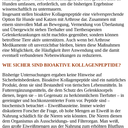
Hunden umfassen, erforderlich, um die bisherigen Ergebnisse
wissenschaftlich zu untermauern.
Insgesamt stellen bioaktive Kollagenpeptide eine vielversprechende
Option für Hunde und Katzen mit Arthrose dar. Zusammen mit
einem sinnvollen Maß an Bewegung, Vermeidung von Überlastung
und Übergewicht stehen Tierhalter und Tiertherapeuten
Gelenkerkrankungen nicht machtlos gegenüber, sondern können
betroffene Tiere aktiv unterstützen. Auch wenn bei Arthrose
Medikamente oft unverzichtbar bleiben, bieten diese Maßnahmen
eine Möglichkeit, die Häufigkeit ihrer Anwendung und die damit
eventuell verbundenen Nebenwirkungen zu reduzieren.
WIE SICHER SIND BIOAKTIVE KOLLAGENPEPTIDE?
Bisherige Untersuchungen ergaben keine Hinweise auf
Sicherheitsbedenken. Bioaktive Kollagenpeptide sind ein natürliches
Produkt, denn sie sind Bestandteil von tierischen Lebensmitteln. In
Futterergänzungsmitteln, die dem Schutz des Gelenkknorpels
dienen, liegen sie – im Gegensatz zu herkömmlichem Tierfutter – in
gereinigter und hochkonzentrierter Form vor. Peptide sind –
biochemisch betrachtet – Eiweißbausteine. Immer wieder
diskutieren Forscher die Frage, ob hohe Mengen an Eiweiß in der
Nahrung schädlich für die Nieren sein könnten. Die Nieren dienen
dem Organismus als Ausscheidungs- und Filterorgan. Man weiß,
dass große Eiweißmengen aus der Nahrung zum erhöhten Blutfluss