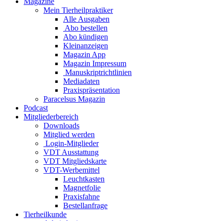
Magazine
Mein Tierheilpraktiker
Alle Ausgaben
Abo bestellen
Abo kündigen
Kleinanzeigen
Magazin App
Magazin Impressum
Manuskriptrichtlinien
Mediadaten
Praxispräsentation
Paracelsus Magazin
Podcast
Mitgliederbereich
Downloads
Mitglied werden
Login-Mitglieder
VDT Ausstattung
VDT Mitgliedskarte
VDT-Werbemittel
Leuchtkasten
Magnetfolie
Praxisfahne
Bestellanfrage
Tierheilkunde