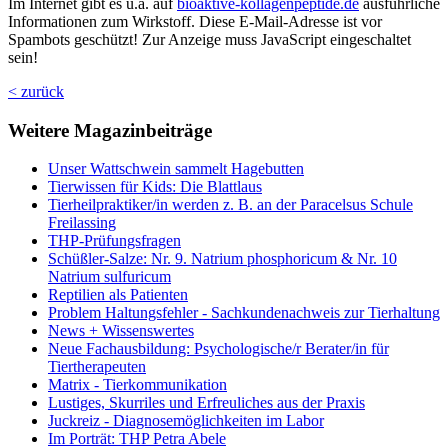
Im Internet gibt es u.a. auf
bioaktive-kollagenpeptide.de
ausführliche
Informationen zum Wirkstoff.
Diese E-Mail-Adresse ist vor
Spambots geschützt! Zur Anzeige muss JavaScript eingeschaltet
sein!
< zurück
Weitere Magazinbeiträge
Unser Wattschwein sammelt Hagebutten
Tierwissen für Kids: Die Blattlaus
Tierheilpraktiker/in werden z. B. an der Paracelsus Schule
Freilassing
THP-Prüfungsfragen
Schüßler-Salze: Nr. 9. Natrium phosphoricum & Nr. 10
Natrium sulfuricum
Reptilien als Patienten
Problem Haltungsfehler - Sachkundenachweis zur Tierhaltung
News + Wissenswertes
Neue Fachausbildung: Psychologische/r Berater/in für
Tiertherapeuten
Matrix - Tierkommunikation
Lustiges, Skurriles und Erfreuliches aus der Praxis
Juckreiz - Diagnosemöglichkeiten im Labor
Im Porträt: THP Petra Abele