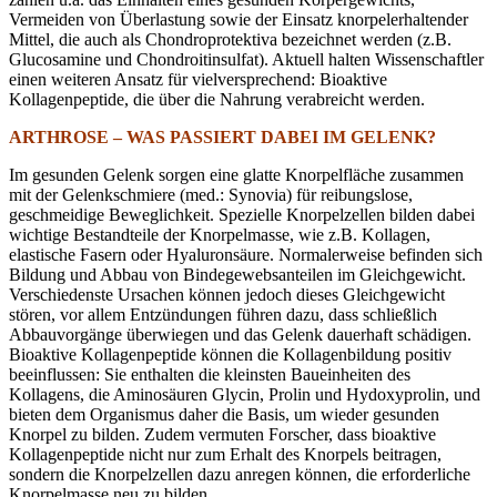
Vermeiden von Überlastung sowie der Einsatz knorpelerhaltender
Mittel, die auch als Chondroprotektiva bezeichnet werden (z.B.
Glucosamine und Chondroitinsulfat). Aktuell halten Wissenschaftler
einen weiteren Ansatz für vielversprechend: Bioaktive
Kollagenpeptide, die über die Nahrung verabreicht werden.
ARTHROSE – WAS PASSIERT DABEI IM GELENK?
Im gesunden Gelenk sorgen eine glatte Knorpelfläche zusammen
mit der Gelenkschmiere (med.: Synovia) für reibungslose,
geschmeidige Beweglichkeit. Spezielle Knorpelzellen bilden dabei
wichtige Bestandteile der Knorpelmasse, wie z.B. Kollagen,
elastische Fasern oder Hyaluronsäure. Normalerweise befinden sich
Bildung und Abbau von Bindegewebsanteilen im Gleichgewicht.
Verschiedenste Ursachen können jedoch dieses Gleichgewicht
stören, vor allem Entzündungen führen dazu, dass schließlich
Abbauvorgänge überwiegen und das Gelenk dauerhaft schädigen.
Bioaktive Kollagenpeptide können die Kollagenbildung positiv
beeinflussen: Sie enthalten die kleinsten Baueinheiten des
Kollagens, die Aminosäuren Glycin, Prolin und Hydoxyprolin, und
bieten dem Organismus daher die Basis, um wieder gesunden
Knorpel zu bilden. Zudem vermuten Forscher, dass bioaktive
Kollagenpeptide nicht nur zum Erhalt des Knorpels beitragen,
sondern die Knorpelzellen dazu anregen können, die erforderliche
Knorpelmasse neu zu bilden.