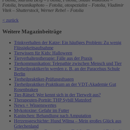
Fotolia, brusnikaphoto – Fotolia, otospezialist – Fotolia, Vladimir
Vitek – Shutterstock, Werner Rebel – Fotolia
< zurück
Weitere Magazinbeiträge
Trinkverhalten der Katze: Ein häufiges Problem: Zu wenig
Flüssigkeitsaufnahme
Tierwissen für Kids: Halloween
Tierverhaltenstherapie: Fälle aus der Praxis
Tierkommunikation: Telepathie zwischen Mensch und Tier
Tierheilpraktiker/in werden z. B. an der Paracelsus Schule
Berlin
Tierheilpraktiker-Prüfungsfragen
Tierheilpraktiker-Praktikum an der VDT-Akademie Gut
Rosenbraken
Tier-Rätsel: Wer kennt sich in der Tierwelt aus?
Therapeuten-Porträt: THP Sybill Matzdorf
News + Wissenswertes
Mykotoxine: Gefahr im Futter
Kaninchen: Behandlung nach Amputation
Herzensgeschichte: Hund Wilma – Mein großes Glück aus
Griechenland