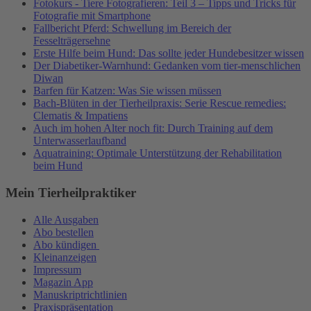
Fotokurs - Tiere Fotografieren: Teil 3 – Tipps und Tricks für
Fotografie mit Smartphone
Fallbericht Pferd: Schwellung im Bereich der
Fesselträgersehne
Erste Hilfe beim Hund: Das sollte jeder Hundebesitzer wissen
Der Diabetiker-Warnhund: Gedanken vom tier-menschlichen
Diwan
Barfen für Katzen: Was Sie wissen müssen
Bach-Blüten in der Tierheilpraxis: Serie Rescue remedies:
Clematis & Impatiens
Auch im hohen Alter noch fit: Durch Training auf dem
Unterwasserlaufband
Aquatraining: Optimale Unterstützung der Rehabilitation
beim Hund
Mein Tierheilpraktiker
Alle Ausgaben
Abo bestellen
Abo kündigen
Kleinanzeigen
Impressum
Magazin App
Manuskriptrichtlinien
Praxispräsentation