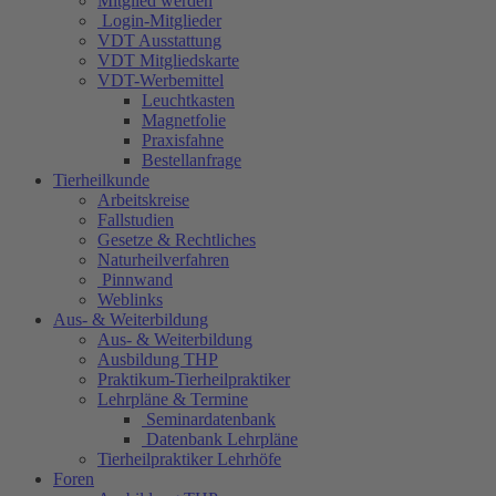
Mitglied werden
Login-Mitglieder
VDT Ausstattung
VDT Mitgliedskarte
VDT-Werbemittel
Leuchtkasten
Magnetfolie
Praxisfahne
Bestellanfrage
Tierheilkunde
Arbeitskreise
Fallstudien
Gesetze & Rechtliches
Naturheilverfahren
Pinnwand
Weblinks
Aus- & Weiterbildung
Aus- & Weiterbildung
Ausbildung THP
Praktikum-Tierheilpraktiker
Lehrpläne & Termine
Seminardatenbank
Datenbank Lehrpläne
Tierheilpraktiker Lehrhöfe
Foren