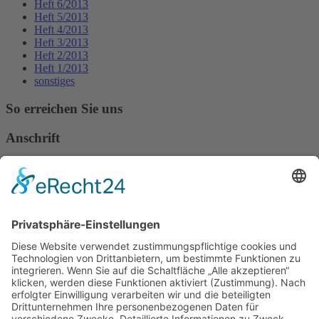
Heft 6/2013
Heft 5/2013
Heft 4/2013
Heft 3/2013
Heft 2/2013
Heft 1/2013
sonstiges
So erreichen Sie uns
Anschrift
Verband Deutscher Tierheilpraktiker e.V.
Verbandsverwaltung
Am Rosenbraken 12
31547 Loccum
E-Mail
Diese E-Mail-Adresse ist vor Spambots geschützt! Zur Anzeige
muss JavaScript eingeschaltet sein!
Diese E-Mail-Adresse ist vor Spambots geschützt! Zur Anzeige
muss JavaScript eingeschaltet sein!