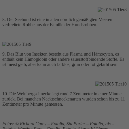
8. Der Seehund ist eine in allen nördlich gemäßigten Meeren
verbreitete Robbe aus der Familie der Hundsrobben.
9. Das Blut von Insekten besteht aus Plasma und Hämocyten, es
enthält kein Hämoglobin oder andere sauerstoffbindende Stoffe. Es
ist meist gelb, aber kann auch farblos, grün oder rot gefärbt sein.
10. Die Weinbergschnecke legt rund 7 Zentimeter in einer Minute
zurück. Bei manchen Nacktschneckenarten wurden schon bis zu 11
Zentimeter pro Minute gemessen.
Fotos: © Richard Carey – Fotolia, Stu Porter – Fotolia, als –
Fotolia, Martina Berg – Fotolia, Fotolia, Shaun Wilkinson –