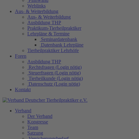
Pinnwand
Weblinks
Aus- & Weiterbildung
Aus- & Weiterbildung
Ausbildung THP
Praktikum-Tierheilpraktiker
Lehrpläne & Termine
Seminardatenbank
Datenbank Lehrpläne
Tierheilpraktiker Lehrhöfe
Foren
Ausbildung THP
Rechtsfragen (Login nötig)
Steuerfragen (Login nötig)
Tierheilkunde (Login nötig)
Datenschutz (Login nötig)
Kontakt
Verband
Der Verband
Kongresse
Team
Satzung
Versicherungsbedarf