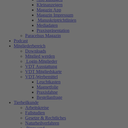
Kleinanzeigen
Magazin App
Magazin Impressum
Manuskriptrichtlinien
Mediadaten
Praxispräsentation
Paracelsus Magazin
Podcast
Mitgliederbereich
Downloads
Mitglied werden
Login-Mitglieder
VDT Ausstattung
VDT Mitgliedskarte
VDT-Werbemittel
Leuchtkasten
Magnetfolie
Praxisfahne
Bestellanfrage
Tierheilkunde
Arbeitskreise
Fallstudien
Gesetze & Rechtliches
Naturheilverfahren