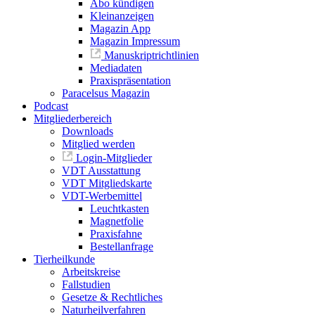
Abo kündigen
Kleinanzeigen
Magazin App
Magazin Impressum
Manuskriptrichtlinien
Mediadaten
Praxispräsentation
Paracelsus Magazin
Podcast
Mitgliederbereich
Downloads
Mitglied werden
Login-Mitglieder
VDT Ausstattung
VDT Mitgliedskarte
VDT-Werbemittel
Leuchtkasten
Magnetfolie
Praxisfahne
Bestellanfrage
Tierheilkunde
Arbeitskreise
Fallstudien
Gesetze & Rechtliches
Naturheilverfahren