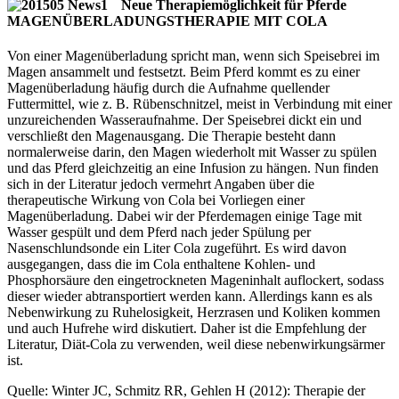
Neue Therapiemöglichkeit für Pferde
MAGENÜBERLADUNGSTHERAPIE MIT COLA
Von einer Magenüberladung spricht man, wenn sich Speisebrei im
Magen ansammelt und festsetzt. Beim Pferd kommt es zu einer
Magenüberladung häufig durch die Aufnahme quellender
Futtermittel, wie z. B. Rübenschnitzel, meist in Verbindung mit einer
unzureichenden Wasseraufnahme. Der Speisebrei dickt ein und
verschließt den Magenausgang. Die Therapie besteht dann
normalerweise darin, den Magen wiederholt mit Wasser zu spülen
und das Pferd gleichzeitig an eine Infusion zu hängen. Nun finden
sich in der Literatur jedoch vermehrt Angaben über die
therapeutische Wirkung von Cola bei Vorliegen einer
Magenüberladung. Dabei wir der Pferdemagen einige Tage mit
Wasser gespült und dem Pferd nach jeder Spülung per
Nasenschlundsonde ein Liter Cola zugeführt. Es wird davon
ausgegangen, dass die im Cola enthaltene Kohlen- und
Phosphorsäure den eingetrockneten Mageninhalt auflockert, sodass
dieser wieder abtransportiert werden kann. Allerdings kann es als
Nebenwirkung zu Ruhelosigkeit, Herzrasen und Koliken kommen
und auch Hufrehe wird diskutiert. Daher ist die Empfehlung der
Literatur, Diät-Cola zu verwenden, weil diese nebenwirkungsärmer
ist.
Quelle: Winter JC, Schmitz RR, Gehlen H (2012): Therapie der