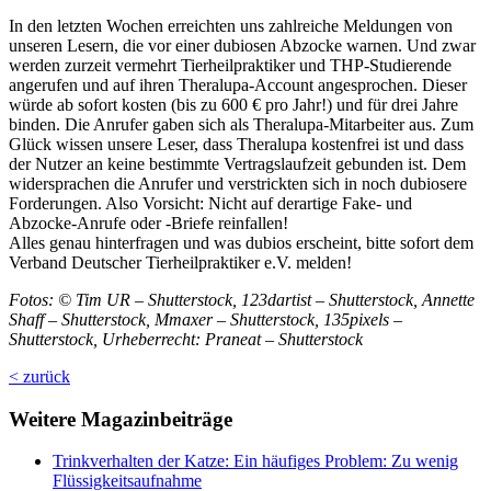
In den letzten Wochen erreichten uns zahlreiche Meldungen von
unseren Lesern, die vor einer dubiosen Abzocke warnen. Und zwar
werden zurzeit vermehrt Tierheilpraktiker und THP-Studierende
angerufen und auf ihren Theralupa-Account angesprochen. Dieser
würde ab sofort kosten (bis zu 600 € pro Jahr!) und für drei Jahre
binden. Die Anrufer gaben sich als Theralupa-Mitarbeiter aus. Zum
Glück wissen unsere Leser, dass Theralupa kostenfrei ist und dass
der Nutzer an keine bestimmte Vertragslaufzeit gebunden ist. Dem
widersprachen die Anrufer und verstrickten sich in noch dubiosere
Forderungen. Also Vorsicht: Nicht auf derartige Fake- und
Abzocke-Anrufe oder -Briefe reinfallen!
Alles genau hinterfragen und was dubios erscheint, bitte sofort dem
Verband Deutscher Tierheilpraktiker e.V. melden!
Fotos: © Tim UR – Shutterstock, 123dartist – Shutterstock, Annette
Shaff – Shutterstock, Mmaxer – Shutterstock, 135pixels –
Shutterstock, Urheberrecht: Praneat – Shutterstock
< zurück
Weitere Magazinbeiträge
Trinkverhalten der Katze: Ein häufiges Problem: Zu wenig
Flüssigkeitsaufnahme