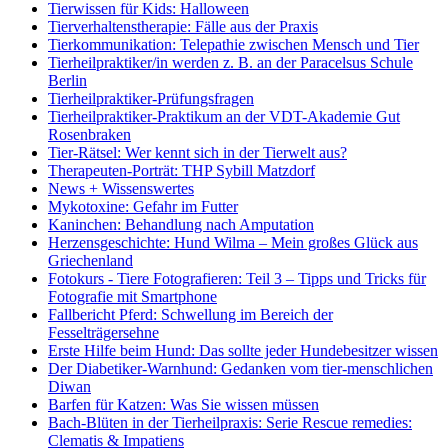
Tierwissen für Kids: Halloween
Tierverhaltenstherapie: Fälle aus der Praxis
Tierkommunikation: Telepathie zwischen Mensch und Tier
Tierheilpraktiker/in werden z. B. an der Paracelsus Schule
Berlin
Tierheilpraktiker-Prüfungsfragen
Tierheilpraktiker-Praktikum an der VDT-Akademie Gut
Rosenbraken
Tier-Rätsel: Wer kennt sich in der Tierwelt aus?
Therapeuten-Porträt: THP Sybill Matzdorf
News + Wissenswertes
Mykotoxine: Gefahr im Futter
Kaninchen: Behandlung nach Amputation
Herzensgeschichte: Hund Wilma – Mein großes Glück aus
Griechenland
Fotokurs - Tiere Fotografieren: Teil 3 – Tipps und Tricks für
Fotografie mit Smartphone
Fallbericht Pferd: Schwellung im Bereich der
Fesselträgersehne
Erste Hilfe beim Hund: Das sollte jeder Hundebesitzer wissen
Der Diabetiker-Warnhund: Gedanken vom tier-menschlichen
Diwan
Barfen für Katzen: Was Sie wissen müssen
Bach-Blüten in der Tierheilpraxis: Serie Rescue remedies:
Clematis & Impatiens