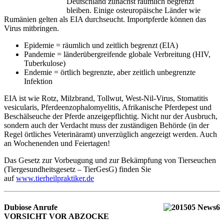
Deutschland zunächst räumlich begrenzt
bleiben. Einige osteuropäische Länder wie
Rumänien gelten als EIA durchseucht. Importpferde können das
Virus mitbringen.
Epidemie = räumlich und zeitlich begrenzt (EIA)
Pandemie = länderübergreifende globale Verbreitung (HIV,
Tuberkulose)
Endemie = örtlich begrenzte, aber zeitlich unbegrenzte
Infektion
EIA ist wie Rotz, Milzbrand, Tollwut, West-Nil-Virus, Stomatitis
vesicularis, Pferdeenzophalomyelitis, Afrikanische Pferdepest und
Beschälseuche der Pferde anzeigepflichtig. Nicht nur der Ausbruch,
sondern auch der Verdacht muss der zuständigen Behörde (in der
Regel örtliches Veterinäramt) unverzüglich angezeigt werden. Auch
an Wochenenden und Feiertagen!
Das Gesetz zur Vorbeugung und zur Bekämpfung von Tierseuchen
(Tiergesundheitsgesetz – TierGesG) finden Sie
auf
www.tierheilpraktiker.de
Dubiose Anrufe
VORSICHT VOR ABZOCKE