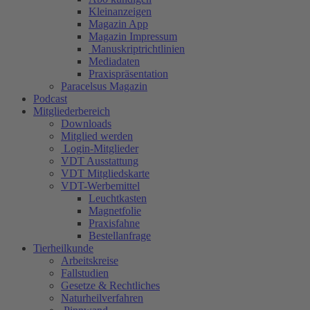
Kleinanzeigen
Magazin App
Magazin Impressum
Manuskriptrichtlinien
Mediadaten
Praxispräsentation
Paracelsus Magazin
Podcast
Mitgliederbereich
Downloads
Mitglied werden
Login-Mitglieder
VDT Ausstattung
VDT Mitgliedskarte
VDT-Werbemittel
Leuchtkasten
Magnetfolie
Praxisfahne
Bestellanfrage
Tierheilkunde
Arbeitskreise
Fallstudien
Gesetze & Rechtliches
Naturheilverfahren