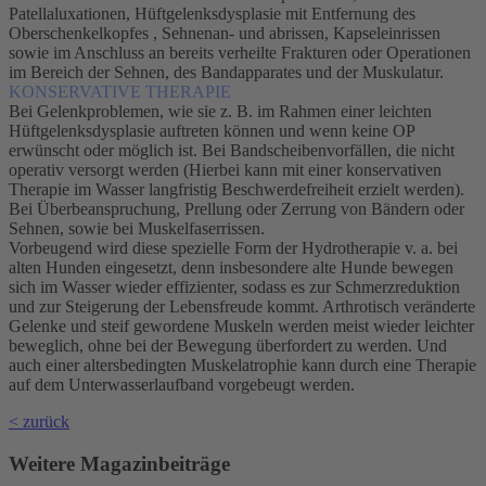
Patellaluxationen, Hüftgelenksdysplasie mit Entfernung des
Oberschenkelkopfes , Sehnenan- und abrissen, Kapseleinrissen
sowie im Anschluss an bereits verheilte Frakturen oder Operationen
im Bereich der Sehnen, des Bandapparates und der Muskulatur.
KONSERVATIVE THERAPIE
Bei Gelenkproblemen, wie sie z. B. im Rahmen einer leichten
Hüftgelenksdysplasie auftreten können und wenn keine OP
erwünscht oder möglich ist. Bei Bandscheibenvorfällen, die nicht
operativ versorgt werden (Hierbei kann mit einer konservativen
Therapie im Wasser langfristig Beschwerdefreiheit erzielt werden).
Bei Überbeanspruchung, Prellung oder Zerrung von Bändern oder
Sehnen, sowie bei Muskelfaserrissen.
Vorbeugend wird diese spezielle Form der Hydrotherapie v. a. bei
alten Hunden eingesetzt, denn insbesondere alte Hunde bewegen
sich im Wasser wieder effizienter, sodass es zur Schmerzreduktion
und zur Steigerung der Lebensfreude kommt. Arthrotisch veränderte
Gelenke und steif gewordene Muskeln werden meist wieder leichter
beweglich, ohne bei der Bewegung überfordert zu werden. Und
auch einer altersbedingten Muskelatrophie kann durch eine Therapie
auf dem Unterwasserlaufband vorgebeugt werden.
< zurück
Weitere Magazinbeiträge