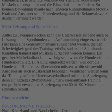
ermöglicht es, je nach Schwerpunkt der Therapie, kontrahierte
Muskeln zu entspannen und die Blutzirkulation zu fördern. So
können Bewegungsabläufe nach längeren Ruhigstellungen Motorik,
Kraft und Ausdauer schnell wiedererlangt und die Rekonvaleszenz
deutlich verringert werden.
Mehr Leistung und Sportlichkeit
Außer zu Therapiezwecken kann das Unterwasserlaufband auch bei
Leistungs- und Sporthunden zum Aufbautraining eingesetzt werden.
Hier kann eine Gegenstromanlage zugeschaltet werden, die den
Schwierigkeitsgrad des Trainings erhöht, sodass bei Sporthunden
Kondition trainiert und Muskeln aufgebaut werden können. Ein
gezielter Muskelaufbau kann wichtig sein, wenn die Hunde viel im
Hundesport wie z. B. Agility, eingesetzt werden, weil dort die
Hunde u. a. Hindernisse überwinden müssen, wofür sie sowohl
Ausdauer als auch Muskelkraft benötigen. Verglichen werden kann
das Training auf dem Unterwasserlaufband mit einem Spaziergang,
denn ein gezieltes 20-minütiges Unterwasserlaufband-Training
entspricht in etwa einem Spaziergang von 60 bis 90 Minuten im
schnellen Schritt.
Einsatzbereiche
POSTOPERATIVE THERAPIE
Nach Kreuzband- und Bandscheiben-Operationen,