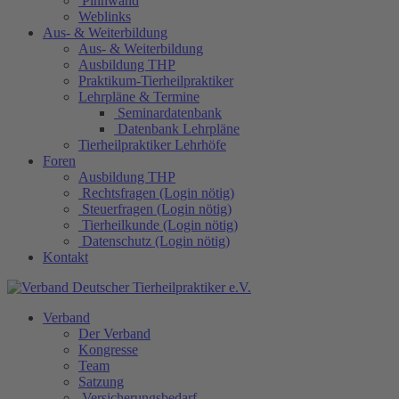
Pinnwand
Weblinks
Aus- & Weiterbildung
Aus- & Weiterbildung
Ausbildung THP
Praktikum-Tierheilpraktiker
Lehrpläne & Termine
Seminardatenbank
Datenbank Lehrpläne
Tierheilpraktiker Lehrhöfe
Foren
Ausbildung THP
Rechtsfragen (Login nötig)
Steuerfragen (Login nötig)
Tierheilkunde (Login nötig)
Datenschutz (Login nötig)
Kontakt
Verband
Der Verband
Kongresse
Team
Satzung
Versicherungsbedarf