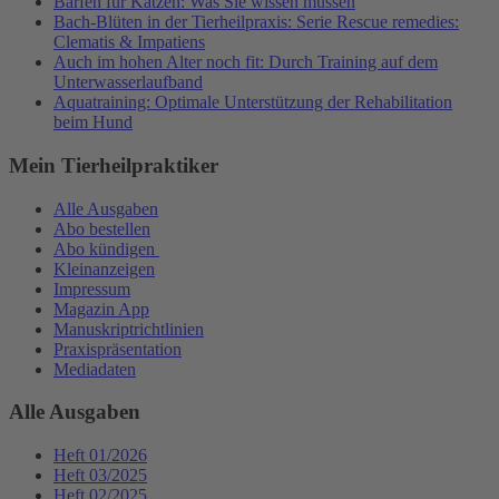
Barfen für Katzen: Was Sie wissen müssen
Bach-Blüten in der Tierheilpraxis: Serie Rescue remedies:
Clematis & Impatiens
Auch im hohen Alter noch fit: Durch Training auf dem
Unterwasserlaufband
Aquatraining: Optimale Unterstützung der Rehabilitation
beim Hund
Mein Tierheilpraktiker
Alle Ausgaben
Abo bestellen
Abo kündigen
Kleinanzeigen
Impressum
Magazin App
Manuskriptrichtlinien
Praxispräsentation
Mediadaten
Alle Ausgaben
Heft 01/2026
Heft 03/2025
Heft 02/2025