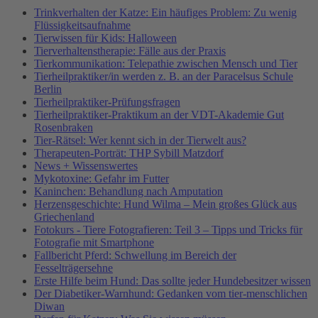
Trinkverhalten der Katze: Ein häufiges Problem: Zu wenig
Flüssigkeitsaufnahme
Tierwissen für Kids: Halloween
Tierverhaltenstherapie: Fälle aus der Praxis
Tierkommunikation: Telepathie zwischen Mensch und Tier
Tierheilpraktiker/in werden z. B. an der Paracelsus Schule
Berlin
Tierheilpraktiker-Prüfungsfragen
Tierheilpraktiker-Praktikum an der VDT-Akademie Gut
Rosenbraken
Tier-Rätsel: Wer kennt sich in der Tierwelt aus?
Therapeuten-Porträt: THP Sybill Matzdorf
News + Wissenswertes
Mykotoxine: Gefahr im Futter
Kaninchen: Behandlung nach Amputation
Herzensgeschichte: Hund Wilma – Mein großes Glück aus
Griechenland
Fotokurs - Tiere Fotografieren: Teil 3 – Tipps und Tricks für
Fotografie mit Smartphone
Fallbericht Pferd: Schwellung im Bereich der
Fesselträgersehne
Erste Hilfe beim Hund: Das sollte jeder Hundebesitzer wissen
Der Diabetiker-Warnhund: Gedanken vom tier-menschlichen
Diwan