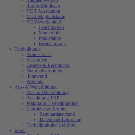
Mitglied werden
Login-Mitglieder
VDT Ausstattung
VDT Mitgliedskarte
VDT-Werbemittel
Leuchtkasten
Magnetfolie
Praxisfahne
Bestellanfrage
Tierheilkunde
Arbeitskreise
Fallstudien
Gesetze & Rechtliches
Naturheilverfahren
Pinnwand
Weblinks
Aus- & Weiterbildung
Aus- & Weiterbildung
Ausbildung THP
Praktikum-Tierheilpraktiker
Lehrpläne & Termine
Seminardatenbank
Datenbank Lehrpläne
Tierheilpraktiker Lehrhöfe
Foren