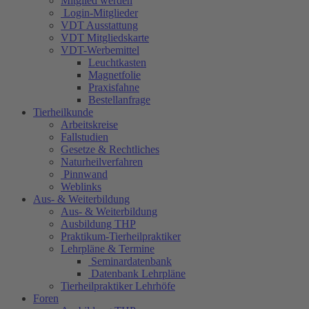
Mitglied werden
Login-Mitglieder
VDT Ausstattung
VDT Mitgliedskarte
VDT-Werbemittel
Leuchtkasten
Magnetfolie
Praxisfahne
Bestellanfrage
Tierheilkunde
Arbeitskreise
Fallstudien
Gesetze & Rechtliches
Naturheilverfahren
Pinnwand
Weblinks
Aus- & Weiterbildung
Aus- & Weiterbildung
Ausbildung THP
Praktikum-Tierheilpraktiker
Lehrpläne & Termine
Seminardatenbank
Datenbank Lehrpläne
Tierheilpraktiker Lehrhöfe
Foren