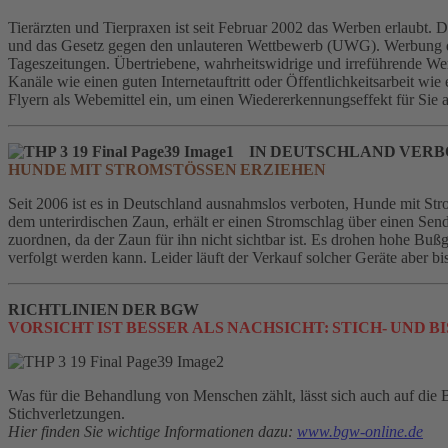
Tierärzten und Tierpraxen ist seit Februar 2002 das Werben erlaubt. D
und das Gesetz gegen den unlauteren Wettbewerb (UWG). Werbung dar
Tageszeitungen. Übertriebene, wahrheitswidrige und irreführende Werbu
Kanäle wie einen guten Internetauftritt oder Öffentlichkeitsarbeit w
Flyern als Webemittel ein, um einen Wiedererkennungseffekt für Sie als
IN DEUTSCHLAND VER
HUNDE MIT STROMSTÖSSEN ERZIEHEN
Seit 2006 ist es in Deutschland ausnahmslos verboten, Hunde mit St
dem unterirdischen Zaun, erhält er einen Stromschlag über einen S
zuordnen, da der Zaun für ihn nicht sichtbar ist. Es drohen hohe Bußg
verfolgt werden kann. Leider läuft der Verkauf solcher Geräte aber bis
RICHTLINIEN DER BGW
VORSICHT IST BESSER ALS NACHSICHT: STICH- UND
Was für die Behandlung von Menschen zählt, lässt sich auch auf die 
Stichverletzungen.
Hier finden Sie wichtige Informationen dazu:
www.bgw-online.de