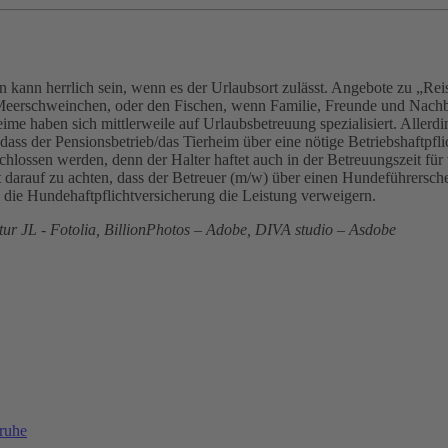
 kann herrlich sein, wenn es der Urlaubsort zulässt. Angebote zu „Reis
erschweinchen, oder den Fischen, wenn Familie, Freunde und Nachbarn
ime haben sich mittlerweile auf Urlaubsbetreuung spezialisiert. Allerdi
 dass der Pensionsbetrieb/das Tierheim über eine nötige Betriebshaftpfl
eschlossen werden, denn der Halter haftet auch in der Betreuungszeit f
st darauf zu achten, dass der Betreuer (m/w) über einen Hundeführersch
 die Hundehaftpflichtversicherung die Leistung verweigern.
ur JL - Fotolia, BillionPhotos – Adobe, DIVA studio – Asdobe
sruhe