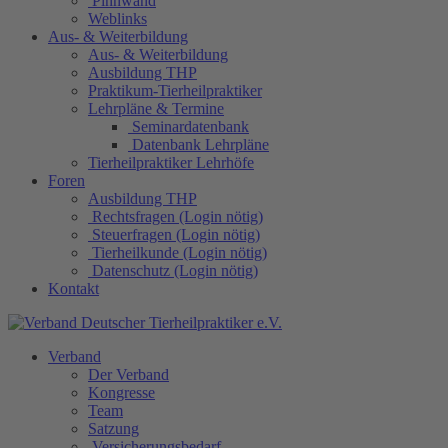
Pinnwand
Weblinks
Aus- & Weiterbildung
Aus- & Weiterbildung
Ausbildung THP
Praktikum-Tierheilpraktiker
Lehrpläne & Termine
Seminardatenbank
Datenbank Lehrpläne
Tierheilpraktiker Lehrhöfe
Foren
Ausbildung THP
Rechtsfragen (Login nötig)
Steuerfragen (Login nötig)
Tierheilkunde (Login nötig)
Datenschutz (Login nötig)
Kontakt
Verband
Der Verband
Kongresse
Team
Satzung
Versicherungsbedarf