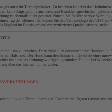
as gilt auch für Tierheilpraktiker! Zu beachten ist dabei das Heilmitt
f keine Angstgefühle auslösen, und Krankheitsgeschichten gehören n
ng ist ebenfalls nicht gestattet. Nutzen Sie für Ihre seriöse Werbung 
ie einen Tag der offenen Tür. Setzen Sie das Verbandslogo des VDT auf 
 Mitglied im Berufsverband mit zertifizierter Qualität sicherzustellen.
BOTEN
romimpulsen zu erziehen. Dazu zählt auch der unsichtbare Hundezaun. 
ender am Halsband. Der Hund kann den Schmerz nicht direkt einer une
elder für diese als Ordnungswidrigkeit geahndete Tat, die bei Wiederhol
lang über das Internet munter weiter.
 BISSVERLETZUNGEN
Behandlung von Tieren übertragen. Einer der häufigsten Gründe für ein