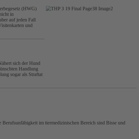
elwerbegesetz (HWG)
icht in
aber auf jeden Fall
Visitenkarten und
Nähert sich der Hund
rwünschten Handlung
ung sogar als Straftat
e Berufsunfähigkeit im tiermedizinischen Bereich sind Bisse und