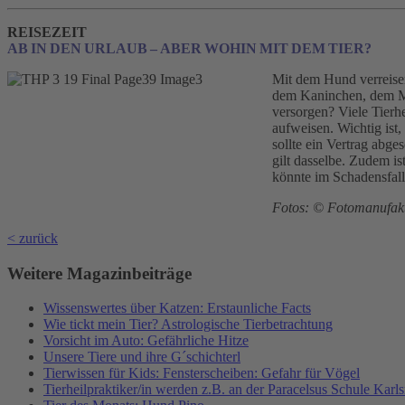
REISEZEIT
AB IN DEN URLAUB – ABER WOHIN MIT DEM TIER?
Mit dem Hund verreisen
dem Kaninchen, dem Me
versorgen? Viele Tierhe
aufweisen. Wichtig ist,
sollte ein Vertrag abg
gilt dasselbe. Zudem i
könnte im Schadensfall
Fotos: © Fotomanufakt
< zurück
Weitere Magazinbeiträge
Wissenswertes über Katzen: Erstaunliche Facts
Wie tickt mein Tier? Astrologische Tierbetrachtung
Vorsicht im Auto: Gefährliche Hitze
Unsere Tiere und ihre G´schichterl
Tierwissen für Kids: Fensterscheiben: Gefahr für Vögel
Tierheilpraktiker/in werden z.B. an der Paracelsus Schule Karl