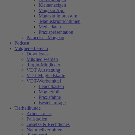
Kleinanzeigen
Magazin App
Magazin Impressum
Manuskriptrichtlinien
Mediadaten
Praxispräsentation
Paracelsus Magazin
Podcast
Mitgliederbereich
Downloads
Mitglied werden
Login-Mitglieder
VDT Ausstattung
VDT Mitgliedskarte
VDT-Werbemittel
Leuchtkasten
Magnetfolie
Praxisfahne
Bestellanfrage
Tierheilkunde
Arbeitskreise
Fallstudien
Gesetze & Rechtliches
Naturheilverfahren