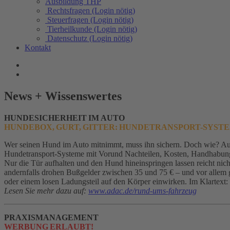
Ausbildung THP
Rechtsfragen (Login nötig)
Steuerfragen (Login nötig)
Tierheilkunde (Login nötig)
Datenschutz (Login nötig)
Kontakt
News + Wissenswertes
HUNDESICHERHEIT IM AUTO
HUNDEBOX, GURT, GITTER: HUNDETRANSPORT-SYST
Wer seinen Hund im Auto mitnimmt, muss ihn sichern. Doch wie? Au
Hundetransport-Systeme mit Vorund Nachteilen, Kosten, Handhabung 
Nur die Tür aufhalten und den Hund hineinspringen lassen reicht nich
andernfalls drohen Bußgelder zwischen 35 und 75 € – und vor allem 
oder einem losen Ladungsteil auf den Körper einwirken. Im Klartext
Lesen Sie mehr dazu auf:
www.adac.de/rund-ums-fahrzeug
PRAXISMANAGEMENT
WERBUNG ERLAUBT!