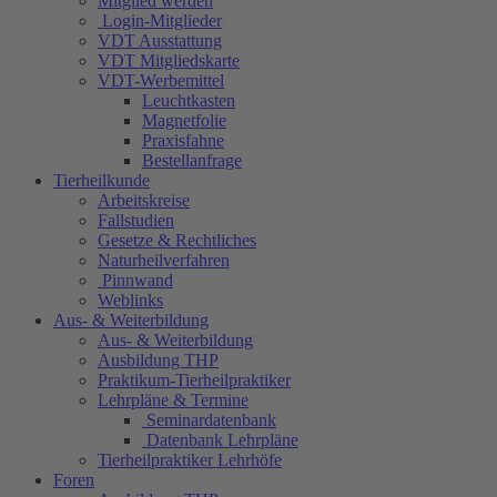
Mitglied werden
Login-Mitglieder
VDT Ausstattung
VDT Mitgliedskarte
VDT-Werbemittel
Leuchtkasten
Magnetfolie
Praxisfahne
Bestellanfrage
Tierheilkunde
Arbeitskreise
Fallstudien
Gesetze & Rechtliches
Naturheilverfahren
Pinnwand
Weblinks
Aus- & Weiterbildung
Aus- & Weiterbildung
Ausbildung THP
Praktikum-Tierheilpraktiker
Lehrpläne & Termine
Seminardatenbank
Datenbank Lehrpläne
Tierheilpraktiker Lehrhöfe
Foren