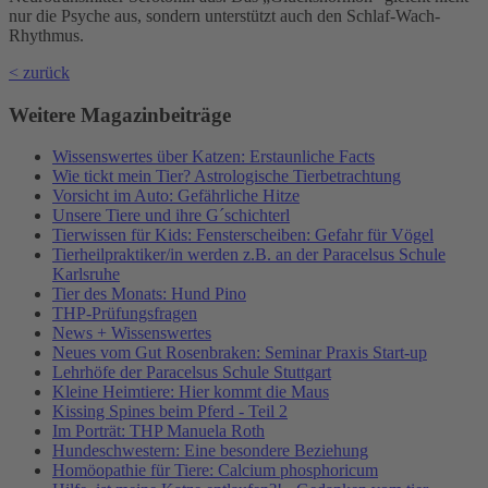
nur die Psyche aus, sondern unterstützt auch den Schlaf-Wach-
Rhythmus.
< zurück
Weitere Magazinbeiträge
Wissenswertes über Katzen: Erstaunliche Facts
Wie tickt mein Tier? Astrologische Tierbetrachtung
Vorsicht im Auto: Gefährliche Hitze
Unsere Tiere und ihre G´schichterl
Tierwissen für Kids: Fensterscheiben: Gefahr für Vögel
Tierheilpraktiker/in werden z.B. an der Paracelsus Schule
Karlsruhe
Tier des Monats: Hund Pino
THP-Prüfungsfragen
News + Wissenswertes
Neues vom Gut Rosenbraken: Seminar Praxis Start-up
Lehrhöfe der Paracelsus Schule Stuttgart
Kleine Heimtiere: Hier kommt die Maus
Kissing Spines beim Pferd - Teil 2
Im Porträt: THP Manuela Roth
Hundeschwestern: Eine besondere Beziehung
Homöopathie für Tiere: Calcium phosphoricum