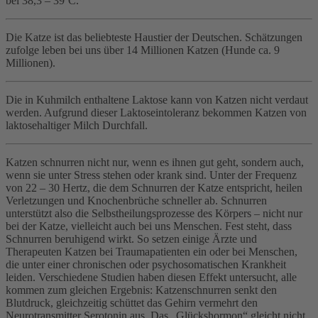
bei 38,3 – 39ºC.
Die Katze ist das beliebteste Haustier der Deutschen. Schätzungen
zufolge leben bei uns über 14 Millionen Katzen (Hunde ca. 9
Millionen).
Die in Kuhmilch enthaltene Laktose kann von Katzen nicht verdaut
werden. Aufgrund dieser Laktoseintoleranz bekommen Katzen von
laktosehaltiger Milch Durchfall.
Katzen schnurren nicht nur, wenn es ihnen gut geht, sondern auch,
wenn sie unter Stress stehen oder krank sind. Unter der Frequenz
von 22 – 30 Hertz, die dem Schnurren der Katze entspricht, heilen
Verletzungen und Knochenbrüche schneller ab. Schnurren
unterstützt also die Selbstheilungsprozesse des Körpers – nicht nur
bei der Katze, vielleicht auch bei uns Menschen. Fest steht, dass
Schnurren beruhigend wirkt. So setzen einige Ärzte und
Therapeuten Katzen bei Traumapatienten ein oder bei Menschen,
die unter einer chronischen oder psychosomatischen Krankheit
leiden. Verschiedene Studien haben diesen Effekt untersucht, alle
kommen zum gleichen Ergebnis: Katzenschnurren senkt den
Blutdruck, gleichzeitig schüttet das Gehirn vermehrt den
Neurotransmitter Serotonin aus. Das „Glückshormon“ gleicht nicht