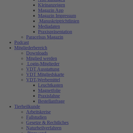
Kleinanzeigen
Magazin App
Magazin Impressum
Manuskriptrichtlinien
Mediadaten
Praxispräsentation
Paracelsus Magazin
Podcast
Mitgliederbereich
Downloads
Mitglied werden
Login-Mitglieder
VDT Ausstattung
VDT Mitgliedskarte
VDT-Werbemittel
Leuchtkasten
Magnetfolie
Praxisfahne
Bestellanfrage
Tierheilkunde
Arbeitskreise
Fallstudien
Gesetze & Rechtliches
Naturheilverfahren