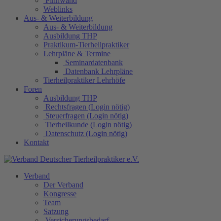
Pinnwand
Weblinks
Aus- & Weiterbildung
Aus- & Weiterbildung
Ausbildung THP
Praktikum-Tierheilpraktiker
Lehrpläne & Termine
Seminardatenbank
Datenbank Lehrpläne
Tierheilpraktiker Lehrhöfe
Foren
Ausbildung THP
Rechtsfragen (Login nötig)
Steuerfragen (Login nötig)
Tierheilkunde (Login nötig)
Datenschutz (Login nötig)
Kontakt
Verband
Der Verband
Kongresse
Team
Satzung
Versicherungsbedarf