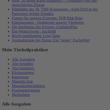
Hilfe, ist meine Katze entlaufen?! - Gedanken vom tier-
menschlichen Diwan
Highlights des 30. THP-Kongresses - April 2019 in der
Paracelsus Schule Dresden
Fragen Sie unseren Experten: THP Dirk Röse
Endoparasiten - Quälgeister unserer Vierbeiner
Die Intelligenz des Körpers: GladiatorPlus
Das Wattschwein - Suchbild
Buchvorstellungen: Lese-Tipps
Aromatherapie bei Tieren: Ein "neues" Fachgebiet
Mein Tierheilpraktiker
Alle Ausgaben
Abo bestellen
Abo kündigen
Kleinanzeigen
Impressum
Magazin App
Manuskriptrichtlinien
Praxispräsentation
Mediadaten
Alle Ausgaben