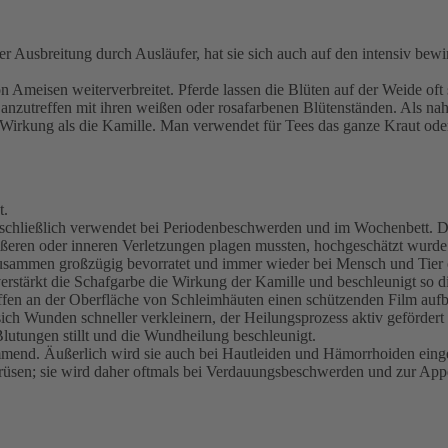
 Ausbreitung durch Ausläufer, hat sie sich auch auf den intensiv bewi
 Ameisen weiterverbreitet. Pferde lassen die Blüten auf der Weide oft
 anzutreffen mit ihren weißen oder rosafarbenen Blütenständen. Als n
irkung als die Kamille. Man verwendet für Tees das ganze Kraut oder 
t.
usschließlich verwendet bei Periodenbeschwerden und im Wochenbett. Di
äußeren oder inneren Verletzungen plagen mussten, hochgeschätzt wurde
usammen großzügig bevorratet und immer wieder bei Mensch und Tier e
erstärkt die Schafgarbe die Wirkung der Kamille und beschleunigt so di
toffen an der Oberfläche von Schleimhäuten einen schützenden Film a
h Wunden schneller verkleinern, der Heilungsprozess aktiv gefördert w
lutungen stillt und die Wundheilung beschleunigt.
mend. Äußerlich wird sie auch bei Hautleiden und Hämorrhoiden einge
drüsen; sie wird daher oftmals bei Verdauungsbeschwerden und zur App