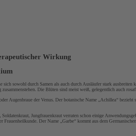
herapeutischer Wirkung
lium
die sich sowohl durch Samen als auch durch Ausläufer stark ausbreiten k
 zusammenstehen. Die Blüten sind meist weiß, gelegentlich auch rosafa
t oder Augenbraue der Venus. Der botanische Name „Achillea“ bezieht 
Soldatenkraut, Jungfrauenkraut verraten schon einige Anwendungsgebiet
n der Frauenheilkunde. Der Name „Garbe“ kommt aus dem Germanischen v