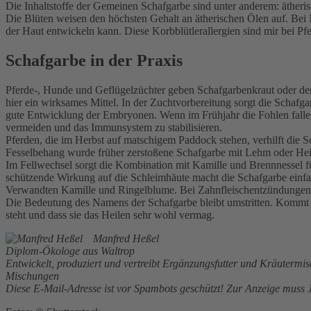
Die Inhaltstoffe der Gemeinen Schafgarbe sind unter anderem: ätheris
Die Blüten weisen den höchsten Gehalt an ätherischen Ölen auf. Bei M
der Haut entwickeln kann. Diese Korbblütlerallergien sind mir bei Pf
Schafgarbe in der Praxis
Pferde-, Hunde und Geflügelzüchter geben Schafgarbenkraut oder den
hier ein wirksames Mittel. In der Zuchtvorbereitung sorgt die Schafg
gute Entwicklung der Embryonen. Wenn im Frühjahr die Fohlen fallen,
vermeiden und das Immunsystem zu stabilisieren.
Pferden, die im Herbst auf matschigem Paddock stehen, verhilft die 
Fesselbehang wurde früher zerstoßene Schafgarbe mit Lehm oder Heil
Im Fellwechsel sorgt die Kombination mit Kamille und Brennnessel fü
schützende Wirkung auf die Schleimhäute macht die Schafgarbe einfac
Verwandten Kamille und Ringelblume. Bei Zahnfleischentzündungen he
Die Bedeutung des Namens der Schafgarbe bleibt umstritten. Kommt garw
steht und dass sie das Heilen sehr wohl vermag.
Manfred Heßel
Diplom-Ökologe aus Waltrop
Entwickelt, produziert und vertreibt Ergänzungsfutter und Kräuterm
Mischungen
Diese E-Mail-Adresse ist vor Spambots geschützt! Zur Anzeige muss J