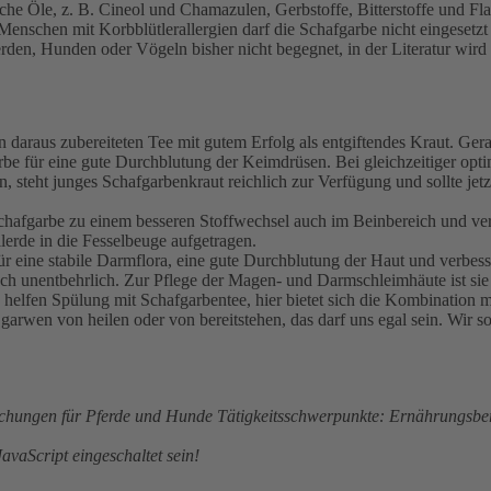
che Öle, z. B. Cineol und Chamazulen, Gerbstoffe, Bitterstoffe und Fl
enschen mit Korbblütlerallergien darf die Schafgarbe nicht eingesetzt
erden, Hunden oder Vögeln bisher nicht begegnet, in der Literatur wird
 daraus zubereiteten Tee mit gutem Erfolg als entgiftendes Kraut. Ge
arbe für eine gute Durchblutung der Keimdrüsen. Bei gleichzeitiger opt
 steht junges Schafgarbenkraut reichlich zur Verfügung und sollte jet
Schafgarbe zu einem besseren Stoffwechsel auch im Beinbereich und ve
erde in die Fesselbeuge aufgetragen.
r eine stabile Darmflora, eine gute Durchblutung der Haut und verbes
h unentbehrlich. Zur Pflege der Magen- und Darmschleimhäute ist sie 
lfen Spülung mit Schafgarbentee, hier bietet sich die Kombination mi
en von heilen oder von bereitstehen, das darf uns egal sein. Wir sollt
ischungen für Pferde und Hunde Tätigkeitsschwerpunkte: Ernährungsber
avaScript eingeschaltet sein!