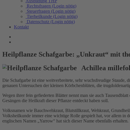
Ausbildung THP
Rechtsfragen (Login nötig)
Steuerfragen (Login nötig)
Tierheilkunde (Login nötig)
Datenschutz (Login nötig)
Kontakt
Heilpflanze Schafgarbe: „Unkraut“ mit t
Achillea millefo
Die Schafgarbe ist eine weitverbreitete, sehr wuchsfreudige Staude, 
genauen Untersuchen der kleinen Körbchenblüten, die trugdoldenartig
Wegen ihrer fein gefiederten Blätter nennt man sie auch Tausendblat
Gesängen die Heilkraft dieser Pflanze entdeckt haben soll.
Volksnamen wie Bauchwehkraut, Blutstillkraut, Wehkraut, Grundheil, 
Volksheilkunde immer eine wichtige Rolle gespielt hat, vor allem i
englischen Namen „Yarrow“ hat sich dieser Name ebenfalls erhalten.