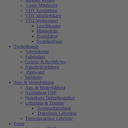
Mitglied werden
Login-Mitglieder
VDT Ausstattung
VDT Mitgliedskarte
VDT-Werbemittel
Leuchtkasten
Magnetfolie
Praxisfahne
Bestellanfrage
Tierheilkunde
Arbeitskreise
Fallstudien
Gesetze & Rechtliches
Naturheilverfahren
Pinnwand
Weblinks
Aus- & Weiterbildung
Aus- & Weiterbildung
Ausbildung THP
Praktikum-Tierheilpraktiker
Lehrpläne & Termine
Seminardatenbank
Datenbank Lehrpläne
Tierheilpraktiker Lehrhöfe
Foren