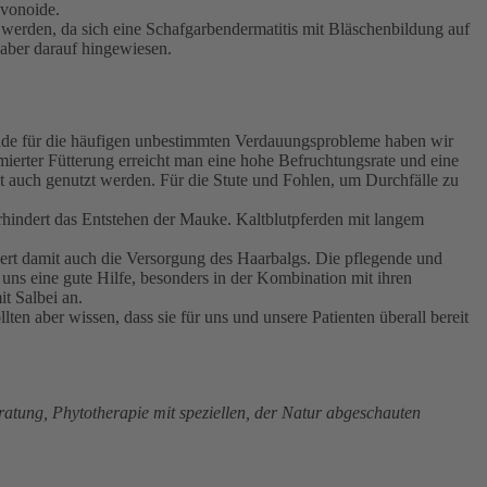
avonoide.
 werden, da sich eine Schafgarbendermatitis mit Bläschenbildung auf
 aber darauf hingewiesen.
rade für die häufigen unbestimmten Verdauungsprobleme haben wir
imierter Fütterung erreicht man eine hohe Befruchtungsrate und eine
zt auch genutzt werden. Für die Stute und Fohlen, um Durchfälle zu
rhindert das Entstehen der Mauke. Kaltblutpferden mit langem
sert damit auch die Versorgung des Haarbalgs. Die pflegende und
uns eine gute Hilfe, besonders in der Kombination mit ihren
t Salbei an.
en aber wissen, dass sie für uns und unsere Patienten überall bereit
atung, Phytotherapie mit speziellen, der Natur abgeschauten