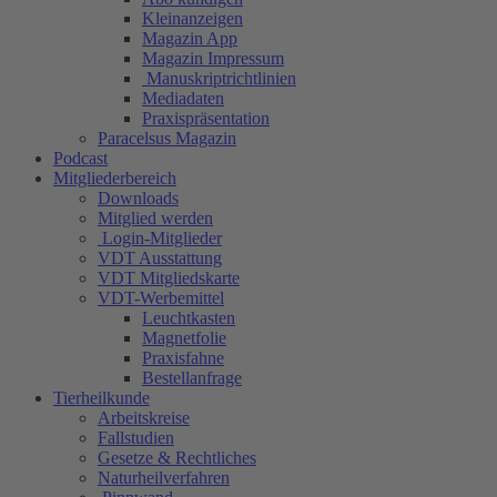
Kleinanzeigen
Magazin App
Magazin Impressum
Manuskriptrichtlinien
Mediadaten
Praxispräsentation
Paracelsus Magazin
Podcast
Mitgliederbereich
Downloads
Mitglied werden
Login-Mitglieder
VDT Ausstattung
VDT Mitgliedskarte
VDT-Werbemittel
Leuchtkasten
Magnetfolie
Praxisfahne
Bestellanfrage
Tierheilkunde
Arbeitskreise
Fallstudien
Gesetze & Rechtliches
Naturheilverfahren