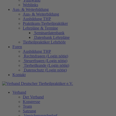
Pinnwand
Weblinks
Aus- & Weiterbildung
Aus- & Weiterbildung
Ausbildung THP
Praktikum-Tierheilpraktiker
Lehrpläne & Termine
Seminardatenbank
Datenbank Lehrpläne
Tierheilpraktiker Lehrhöfe
Foren
Ausbildung THP
Rechtsfragen (Login nötig)
Steuerfragen (Login nötig)
Tierheilkunde (Login nötig)
Datenschutz (Login nötig)
Kontakt
Verband
Der Verband
Kongresse
Team
Satzung
Versicherungsbedarf