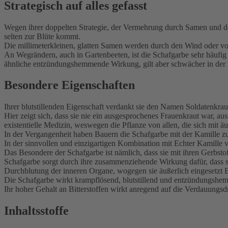
Strategisch auf alles gefasst
Wegen ihrer doppelten Strategie, der Vermehrung durch Samen und der
selten zur Blüte kommt.
Die millimeterkleinen, glatten Samen werden durch den Wind oder von
An Wegrändern, auch in Gartenbeeten, ist die Schafgarbe sehr häufig
ähnliche entzündungshemmende Wirkung, gilt aber schwächer in der W
Besondere Eigenschaften
Ihrer blutstillenden Eigenschaft verdankt sie den Namen Soldatenkrau
Hier zeigt sich, dass sie nie ein ausgesprochenes Frauenkraut war, a
existentielle Medizin, weswegen die Pflanze von allen, die sich mit 
In der Vergangenheit haben Bauern die Schafgarbe mit der Kamille z
In der sinnvollen und einzigartigen Kombination mit Echter Kamille v
Das Besondere der Schafgarbe ist nämlich, dass sie mit ihren Gerbs
Schafgarbe sorgt durch ihre zusammenziehende Wirkung dafür, dass sic
Durchblutung der inneren Organe, wogegen sie äußerlich eingesetzt B
Die Schafgarbe wirkt krampflösend, blutstillend und entzündungshem
Ihr hoher Gehalt an Bitterstoffen wirkt anregend auf die Verdauungs
Inhaltsstoffe