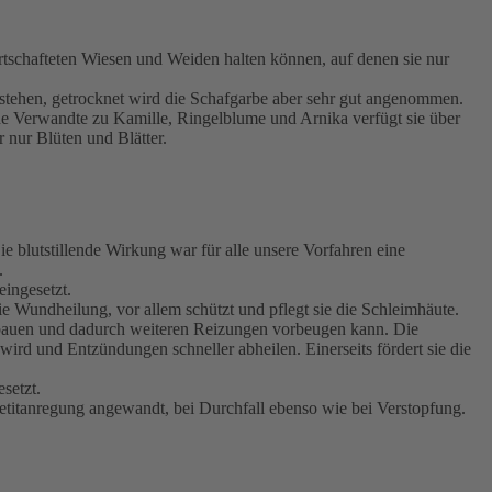
rtschafteten Wiesen und Weiden halten können, auf denen sie nur
 stehen, getrocknet wird die Schafgarbe aber sehr gut angenommen.
ahe Verwandte zu Kamille, Ringelblume und Arnika verfügt sie über
nur Blüten und Blätter.
e blutstillende Wirkung war für alle unsere Vorfahren eine
.
ingesetzt.
e Wundheilung, vor allem schützt und pflegt sie die Schleimhäute.
ufbauen und dadurch weiteren Reizungen vorbeugen kann. Die
ird und Entzündungen schneller abheilen. Einerseits fördert sie die
setzt.
etitanregung angewandt, bei Durchfall ebenso wie bei Verstopfung.