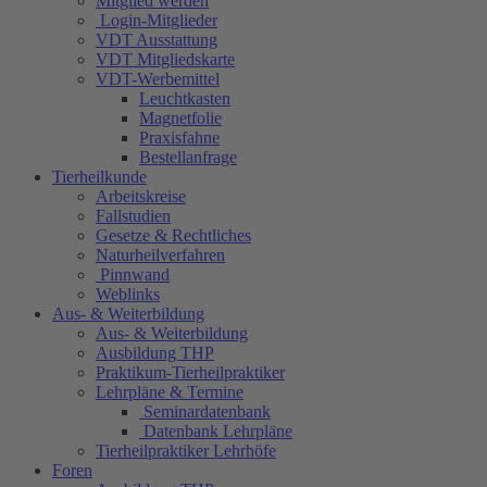
Mitglied werden
Login-Mitglieder
VDT Ausstattung
VDT Mitgliedskarte
VDT-Werbemittel
Leuchtkasten
Magnetfolie
Praxisfahne
Bestellanfrage
Tierheilkunde
Arbeitskreise
Fallstudien
Gesetze & Rechtliches
Naturheilverfahren
Pinnwand
Weblinks
Aus- & Weiterbildung
Aus- & Weiterbildung
Ausbildung THP
Praktikum-Tierheilpraktiker
Lehrpläne & Termine
Seminardatenbank
Datenbank Lehrpläne
Tierheilpraktiker Lehrhöfe
Foren