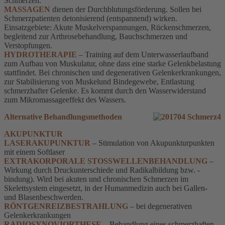
Schmerzen.
MASSAGEN
dienen der Durchblutungsförderung. Sollen bei
Schmerzpatienten detonisierend (entspannend) wirken.
Einsatzgebiete: Akute Muskelverspannungen, Rückenschmerzen,
begleitend zur Arthrosebehandlung, Bauchschmerzen und
Verstopfungen.
HYDROTHERAPIE
– Training auf dem Unterwasserlaufband
zum Aufbau von Muskulatur, ohne dass eine starke Gelenkbelastung
stattfindet. Bei chronischen und degenerativen Gelenkerkrankungen,
zur Stabilisierung von Muskelund Bindegewebe, Entlastung
schmerzhafter Gelenke. Es kommt durch den Wasserwiderstand
zum Mikromassageeffekt des Wassers.
Alternative Behandlungsmethoden
AKUPUNKTUR
LASERAKUPUNKTUR
– Stimulation von Akupunkturpunkten
mit einem Softlaser
EXTRAKORPORALE STOSSWELLENBEHANDLUNG
–
Wirkung durch Druckunterschiede und Radikalbildung bzw. -
bindung). Wird bei akuten und chronischen Schmerzen im
Skelettsystem eingesetzt, in der Humanmedizin auch bei Gallen-
und Blasenbeschwerden.
RÖNTGENREIZBESTRAHLUNG
– bei degenerativen
Gelenkerkrankungen
RADIOSYNOVIORTHESE
– Behandlung eines schmerzhaften,