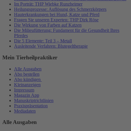
Im Porträt: THP Wiebke Runzheimer
Heilungsprozesse: Auflösung des Schmerzkörpers
Hauterkrankungen bei Hund, Katze und Pferd
Fragen Sie unseren Experten: THP Dirk Röse
Die Wirkung von Farben auf Katzen
Die Milieufütterung: Fundament für die Gesundheit Ihres
Pferdes
Die 5 Elemente: Teil 3 – Metall
Ausleitende Verfahren: Blutegeltherapie
Mein Tierheilpraktiker
Alle Ausgaben
Abo bestellen
Abo kündigen
Kleinanzeigen
Impressum
Magazin App
Manuskriptrichtlinien
Praxispräsentation
Mediadaten
Alle Ausgaben