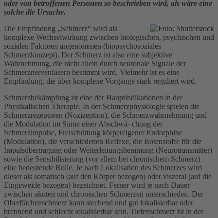
oder von betroffenen Personen so beschrieben wird, als wäre eine
solche die Ursache.
Die Empfindung „Schmerz“ wird als
komplexe Wechselwirkung zwischen biologischen, psychischen und
sozialen Faktoren angenommen (biopsychosoziales
Schmerzkonzept). Der Schmerz ist also eine subjektive
Wahrnehmung, die nicht allein durch neuronale Signale der
Schmerznervenfasern bestimmt wird. Vielmehr ist es eine
Empfindung, die über komplexe Vorgänge stark reguliert wird.
Schmerzbekämpfung ist eine der Hauptindikationen in der
Physikalischen Therapie. In der Schmerzphysiologie spielen die
Schmerzrezeptoren (Nozizeption), die Schmerzwahrnehmung und
die Modulation im Sinne einer Abschwä- chung der
Schmerzimpulse, Freischüttung körpereigener Endorphine
(Modulation), die verschiedenen Reflexe, die Botenstoffe für die
Impulsübertragung oder Weiterleitungshemmung (Neurotransmitter)
sowie die Sensibilisierung (vor allem bei chronischem Schmerz)
eine bedeutende Rolle. Je nach Lokalisation des Schmerzes wird
dieser als somatisch (auf den Körper bezogen) oder viszeral (auf die
Eingeweide bezogen) bezeichnet. Ferner wird je nach Dauer
zwischen akuten und chronischen Schmerzen unterschieden. Der
Oberflächenschmerz kann stechend und gut lokalisierbar oder
brennend und schlecht lokalisierbar sein. Tiefenschmerz ist in der