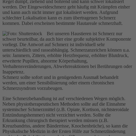
Regel dumpf, ziehend und bohrend und kann schwer lokalisiert
werden. Der Eingeweideschmerz geht häufig mit Krämpfen einher
und kann auch nicht immer gut lokalisiert werden. Aufgrund
schlechter Lokalisation kann es zum übertragenen Schmerz
kommen. Dabei erscheinen bestimmte Hautareale schmerzhaft.
Bei unseren Haustieren ist Schmerz nur
schwer beurteilbar, da auch hier eine große subjektive Komponente
vorliegt. Die Antwort auf Schmerz ist individuell sehr
unterschiedlich und rasseabhängig. Schmerzanzeichen können u.a.
sein: Jammern, Zittern, erhöhte Herzfrequenz, erhöhter Blutdruck,
erweiterte Pupillen, abnorme Körperhaltung,
Verhaltensveränderungen, Abwehrreaktionen bei Berührungen oder
Inappetenz.
Schmerz sollte sofort und in genügendem Ausmaß behandelt
werden, um einer Sensibilisierung oder einem chronischen
Schmerzsyndrom vorzubeugen.
Eine Schmerzbehandlung ist auf verschiedenen Wegen möglich.
Neben physiotherapeutischen Methoden sollte auf die Einnahme
systemischer Schmerzmittel (z.B. Opiate, Kortison, nichtsteroidale
Entzündungshemmer) nicht verzichtet werden. Sollte die
Erkrankung chirurgisch therapiert werden müssen (z.B.
Kreuzbandriss, andere Bänderrisse, Knochenbrüche), so kann die
Physikalische Medizin in der Ersten Hilfe zur Schmerzlinderung