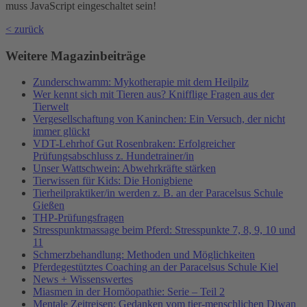
muss JavaScript eingeschaltet sein!
< zurück
Weitere Magazinbeiträge
Zunderschwamm: Mykotherapie mit dem Heilpilz
Wer kennt sich mit Tieren aus? Knifflige Fragen aus der
Tierwelt
Vergesellschaftung von Kaninchen: Ein Versuch, der nicht
immer glückt
VDT-Lehrhof Gut Rosenbraken: Erfolgreicher
Prüfungsabschluss z. Hundetrainer/in
Unser Wattschwein: Abwehrkräfte stärken
Tierwissen für Kids: Die Honigbiene
Tierheilpraktiker/in werden z. B. an der Paracelsus Schule
Gießen
THP-Prüfungsfragen
Stresspunktmassage beim Pferd: Stresspunkte 7, 8, 9, 10 und
11
Schmerzbehandlung: Methoden und Möglichkeiten
Pferdegestütztes Coaching an der Paracelsus Schule Kiel
News + Wissenswertes
Miasmen in der Homöopathie: Serie – Teil 2
Mentale Zeitreisen: Gedanken vom tier-menschlichen Diwan