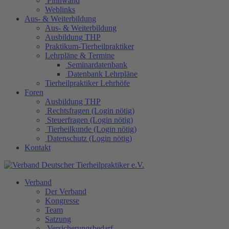
Pinnwand
Weblinks
Aus- & Weiterbildung
Aus- & Weiterbildung
Ausbildung THP
Praktikum-Tierheilpraktiker
Lehrpläne & Termine
Seminardatenbank
Datenbank Lehrpläne
Tierheilpraktiker Lehrhöfe
Foren
Ausbildung THP
Rechtsfragen (Login nötig)
Steuerfragen (Login nötig)
Tierheilkunde (Login nötig)
Datenschutz (Login nötig)
Kontakt
Verband
Der Verband
Kongresse
Team
Satzung
Versicherungsbedarf