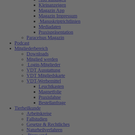
Kleinanzeigen
Magazin App
Magazin Impressum
Manuskriptrichtlinien
Mediadaten
Praxispräsentation
Paracelsus Magazin
Podcast
Mitgliederbereich
Downloads
Mitglied werden
Login-Mitglieder
VDT Ausstattung
VDT Mitgliedskarte
VDT-Werbemittel
Leuchtkasten
Magnetfolie
Praxisfahne
Bestellanfrage
Tierheilkunde
Arbeitskreise
Fallstudien
Gesetze & Rechtliches
Naturheilverfahren