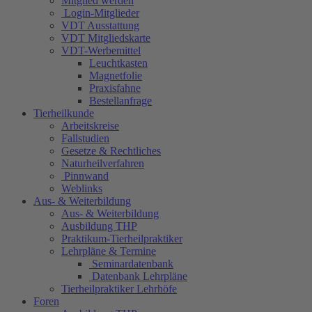
Mitglied werden
Login-Mitglieder
VDT Ausstattung
VDT Mitgliedskarte
VDT-Werbemittel
Leuchtkasten
Magnetfolie
Praxisfahne
Bestellanfrage
Tierheilkunde
Arbeitskreise
Fallstudien
Gesetze & Rechtliches
Naturheilverfahren
Pinnwand
Weblinks
Aus- & Weiterbildung
Aus- & Weiterbildung
Ausbildung THP
Praktikum-Tierheilpraktiker
Lehrpläne & Termine
Seminardatenbank
Datenbank Lehrpläne
Tierheilpraktiker Lehrhöfe
Foren