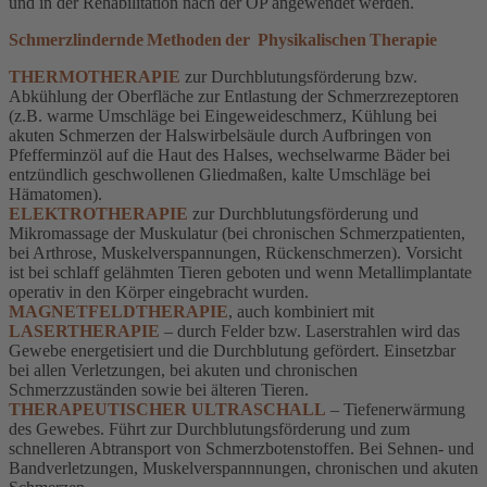
und in der Rehabilitation nach der OP angewendet werden.
Schmerzlindernde Methoden der Physikalischen Therapie
THERMOTHERAPIE
zur Durchblutungsförderung bzw.
Abkühlung der Oberfläche zur Entlastung der Schmerzrezeptoren
(z.B. warme Umschläge bei Eingeweideschmerz, Kühlung bei
akuten Schmerzen der Halswirbelsäule durch Aufbringen von
Pfefferminzöl auf die Haut des Halses, wechselwarme Bäder bei
entzündlich geschwollenen Gliedmaßen, kalte Umschläge bei
Hämatomen).
ELEKTROTHERAPIE
zur Durchblutungsförderung und
Mikromassage der Muskulatur (bei chronischen Schmerzpatienten,
bei Arthrose, Muskelverspannungen, Rückenschmerzen). Vorsicht
ist bei schlaff gelähmten Tieren geboten und wenn Metallimplantate
operativ in den Körper eingebracht wurden.
MAGNETFELDTHERAPIE
, auch kombiniert mit
LASERTHERAPIE
– durch Felder bzw. Laserstrahlen wird das
Gewebe energetisiert und die Durchblutung gefördert. Einsetzbar
bei allen Verletzungen, bei akuten und chronischen
Schmerzzuständen sowie bei älteren Tieren.
THERAPEUTISCHER ULTRASCHALL
– Tiefenerwärmung
des Gewebes. Führt zur Durchblutungsförderung und zum
schnelleren Abtransport von Schmerzbotenstoffen. Bei Sehnen- und
Bandverletzungen, Muskelverspannnungen, chronischen und akuten