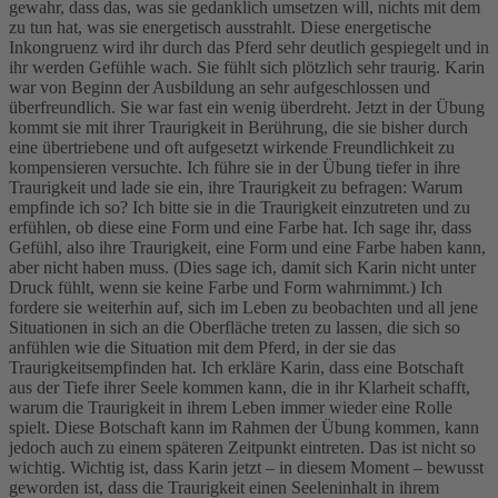
gewahr, dass das, was sie gedanklich umsetzen will, nichts mit dem
zu tun hat, was sie energetisch ausstrahlt. Diese energetische
Inkongruenz wird ihr durch das Pferd sehr deutlich gespiegelt und in
ihr werden Gefühle wach. Sie fühlt sich plötzlich sehr traurig. Karin
war von Beginn der Ausbildung an sehr aufgeschlossen und
überfreundlich. Sie war fast ein wenig überdreht. Jetzt in der Übung
kommt sie mit ihrer Traurigkeit in Berührung, die sie bisher durch
eine übertriebene und oft aufgesetzt wirkende Freundlichkeit zu
kompensieren versuchte. Ich führe sie in der Übung tiefer in ihre
Traurigkeit und lade sie ein, ihre Traurigkeit zu befragen: Warum
empfinde ich so? Ich bitte sie in die Traurigkeit einzutreten und zu
erfühlen, ob diese eine Form und eine Farbe hat. Ich sage ihr, dass
Gefühl, also ihre Traurigkeit, eine Form und eine Farbe haben kann,
aber nicht haben muss. (Dies sage ich, damit sich Karin nicht unter
Druck fühlt, wenn sie keine Farbe und Form wahrnimmt.) Ich
fordere sie weiterhin auf, sich im Leben zu beobachten und all jene
Situationen in sich an die Oberfläche treten zu lassen, die sich so
anfühlen wie die Situation mit dem Pferd, in der sie das
Traurigkeitsempfinden hat. Ich erkläre Karin, dass eine Botschaft
aus der Tiefe ihrer Seele kommen kann, die in ihr Klarheit schafft,
warum die Traurigkeit in ihrem Leben immer wieder eine Rolle
spielt. Diese Botschaft kann im Rahmen der Übung kommen, kann
jedoch auch zu einem späteren Zeitpunkt eintreten. Das ist nicht so
wichtig. Wichtig ist, dass Karin jetzt – in diesem Moment – bewusst
geworden ist, dass die Traurigkeit einen Seeleninhalt in ihrem