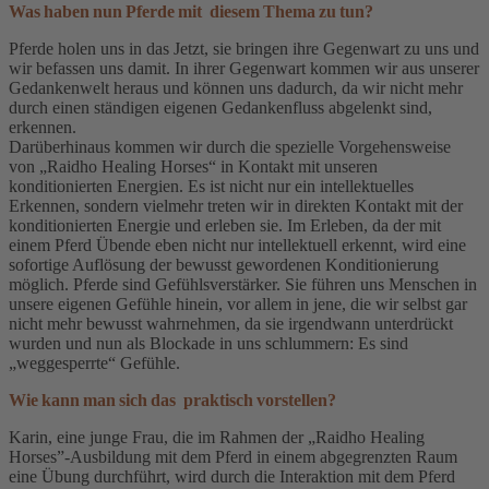
Was haben nun Pferde mit diesem Thema zu tun?
Pferde holen uns in das Jetzt, sie bringen ihre Gegenwart zu uns und
wir befassen uns damit. In ihrer Gegenwart kommen wir aus unserer
Gedankenwelt heraus und können uns dadurch, da wir nicht mehr
durch einen ständigen eigenen Gedankenfluss abgelenkt sind,
erkennen.
Darüberhinaus kommen wir durch die spezielle Vorgehensweise
von „Raidho Healing Horses“ in Kontakt mit unseren
konditionierten Energien. Es ist nicht nur ein intellektuelles
Erkennen, sondern vielmehr treten wir in direkten Kontakt mit der
konditionierten Energie und erleben sie. Im Erleben, da der mit
einem Pferd Übende eben nicht nur intellektuell erkennt, wird eine
sofortige Auflösung der bewusst gewordenen Konditionierung
möglich. Pferde sind Gefühlsverstärker. Sie führen uns Menschen in
unsere eigenen Gefühle hinein, vor allem in jene, die wir selbst gar
nicht mehr bewusst wahrnehmen, da sie irgendwann unterdrückt
wurden und nun als Blockade in uns schlummern: Es sind
„weggesperrte“ Gefühle.
Wie kann man sich das praktisch vorstellen?
Karin, eine junge Frau, die im Rahmen der „Raidho Healing
Horses”-Ausbildung mit dem Pferd in einem abgegrenzten Raum
eine Übung durchführt, wird durch die Interaktion mit dem Pferd