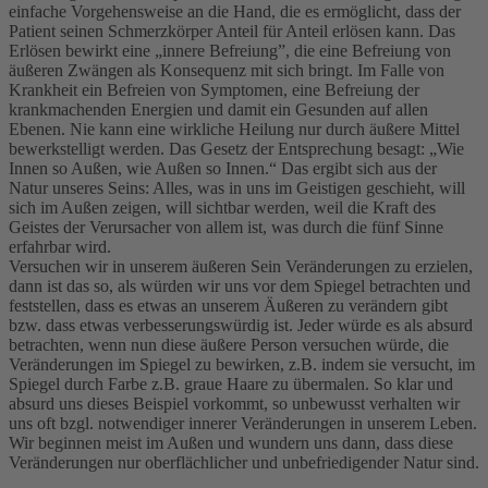
einfache Vorgehensweise an die Hand, die es ermöglicht, dass der
Patient seinen Schmerzkörper Anteil für Anteil erlösen kann. Das
Erlösen bewirkt eine „innere Befreiung”, die eine Befreiung von
äußeren Zwängen als Konsequenz mit sich bringt. Im Falle von
Krankheit ein Befreien von Symptomen, eine Befreiung der
krankmachenden Energien und damit ein Gesunden auf allen
Ebenen. Nie kann eine wirkliche Heilung nur durch äußere Mittel
bewerkstelligt werden. Das Gesetz der Entsprechung besagt: „Wie
Innen so Außen, wie Außen so Innen.“ Das ergibt sich aus der
Natur unseres Seins: Alles, was in uns im Geistigen geschieht, will
sich im Außen zeigen, will sichtbar werden, weil die Kraft des
Geistes der Verursacher von allem ist, was durch die fünf Sinne
erfahrbar wird.
Versuchen wir in unserem äußeren Sein Veränderungen zu erzielen,
dann ist das so, als würden wir uns vor dem Spiegel betrachten und
feststellen, dass es etwas an unserem Äußeren zu verändern gibt
bzw. dass etwas verbesserungswürdig ist. Jeder würde es als absurd
betrachten, wenn nun diese äußere Person versuchen würde, die
Veränderungen im Spiegel zu bewirken, z.B. indem sie versucht, im
Spiegel durch Farbe z.B. graue Haare zu übermalen. So klar und
absurd uns dieses Beispiel vorkommt, so unbewusst verhalten wir
uns oft bzgl. notwendiger innerer Veränderungen in unserem Leben.
Wir beginnen meist im Außen und wundern uns dann, dass diese
Veränderungen nur oberflächlicher und unbefriedigender Natur sind.