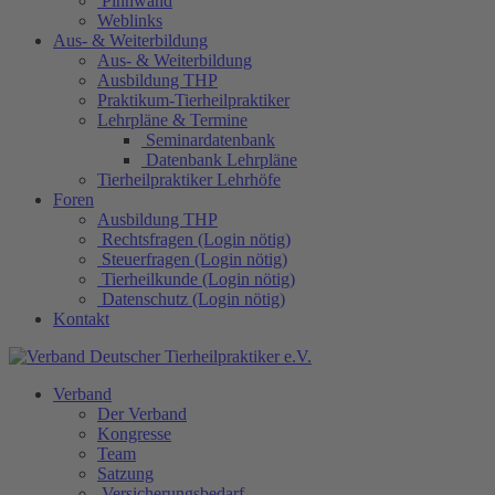
Pinnwand
Weblinks
Aus- & Weiterbildung
Aus- & Weiterbildung
Ausbildung THP
Praktikum-Tierheilpraktiker
Lehrpläne & Termine
Seminardatenbank
Datenbank Lehrpläne
Tierheilpraktiker Lehrhöfe
Foren
Ausbildung THP
Rechtsfragen (Login nötig)
Steuerfragen (Login nötig)
Tierheilkunde (Login nötig)
Datenschutz (Login nötig)
Kontakt
Verband
Der Verband
Kongresse
Team
Satzung
Versicherungsbedarf