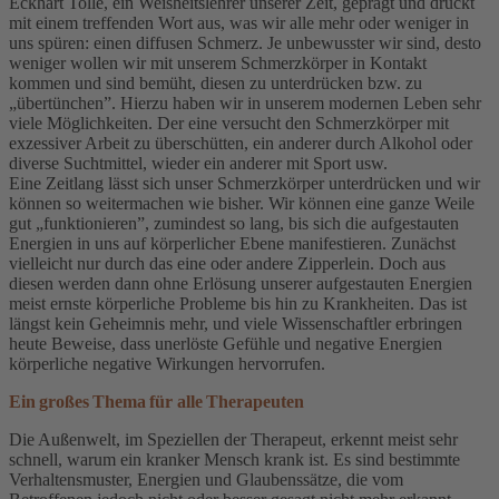
Eckhart Tolle, ein Weisheitslehrer unserer Zeit, geprägt und drückt
mit einem treffenden Wort aus, was wir alle mehr oder weniger in
uns spüren: einen diffusen Schmerz. Je unbewusster wir sind, desto
weniger wollen wir mit unserem Schmerzkörper in Kontakt
kommen und sind bemüht, diesen zu unterdrücken bzw. zu
„übertünchen”. Hierzu haben wir in unserem modernen Leben sehr
viele Möglichkeiten. Der eine versucht den Schmerzkörper mit
exzessiver Arbeit zu überschütten, ein anderer durch Alkohol oder
diverse Suchtmittel, wieder ein anderer mit Sport usw.
Eine Zeitlang lässt sich unser Schmerzkörper unterdrücken und wir
können so weitermachen wie bisher. Wir können eine ganze Weile
gut „funktionieren”, zumindest so lang, bis sich die aufgestauten
Energien in uns auf körperlicher Ebene manifestieren. Zunächst
vielleicht nur durch das eine oder andere Zipperlein. Doch aus
diesen werden dann ohne Erlösung unserer aufgestauten Energien
meist ernste körperliche Probleme bis hin zu Krankheiten. Das ist
längst kein Geheimnis mehr, und viele Wissenschaftler erbringen
heute Beweise, dass unerlöste Gefühle und negative Energien
körperliche negative Wirkungen hervorrufen.
Ein großes Thema für alle Therapeuten
Die Außenwelt, im Speziellen der Therapeut, erkennt meist sehr
schnell, warum ein kranker Mensch krank ist. Es sind bestimmte
Verhaltensmuster, Energien und Glaubenssätze, die vom