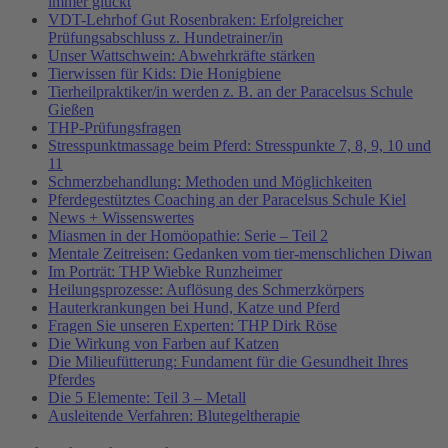
immer glückt
VDT-Lehrhof Gut Rosenbraken: Erfolgreicher
Prüfungsabschluss z. Hundetrainer/in
Unser Wattschwein: Abwehrkräfte stärken
Tierwissen für Kids: Die Honigbiene
Tierheilpraktiker/in werden z. B. an der Paracelsus Schule
Gießen
THP-Prüfungsfragen
Stresspunktmassage beim Pferd: Stresspunkte 7, 8, 9, 10 und
11
Schmerzbehandlung: Methoden und Möglichkeiten
Pferdegestütztes Coaching an der Paracelsus Schule Kiel
News + Wissenswertes
Miasmen in der Homöopathie: Serie – Teil 2
Mentale Zeitreisen: Gedanken vom tier-menschlichen Diwan
Im Porträt: THP Wiebke Runzheimer
Heilungsprozesse: Auflösung des Schmerzkörpers
Hauterkrankungen bei Hund, Katze und Pferd
Fragen Sie unseren Experten: THP Dirk Röse
Die Wirkung von Farben auf Katzen
Die Milieufütterung: Fundament für die Gesundheit Ihres
Pferdes
Die 5 Elemente: Teil 3 – Metall
Ausleitende Verfahren: Blutegeltherapie