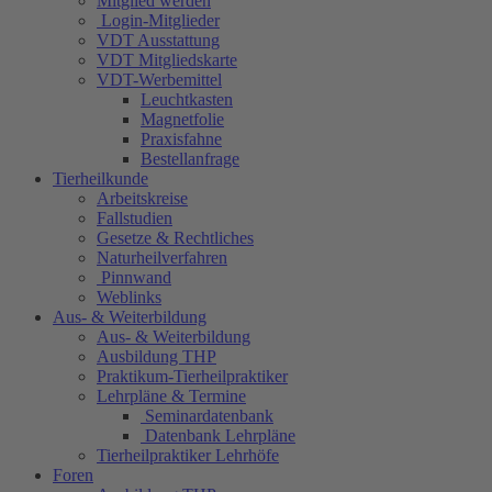
Mitglied werden
Login-Mitglieder
VDT Ausstattung
VDT Mitgliedskarte
VDT-Werbemittel
Leuchtkasten
Magnetfolie
Praxisfahne
Bestellanfrage
Tierheilkunde
Arbeitskreise
Fallstudien
Gesetze & Rechtliches
Naturheilverfahren
Pinnwand
Weblinks
Aus- & Weiterbildung
Aus- & Weiterbildung
Ausbildung THP
Praktikum-Tierheilpraktiker
Lehrpläne & Termine
Seminardatenbank
Datenbank Lehrpläne
Tierheilpraktiker Lehrhöfe
Foren