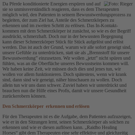
Da Pferde konditionierte Energien erspüren und auf
sie so unmissverständlich reagieren, dass es dem Therapeuten
möglich wird, den Patienten in seinem Bewusstwerdungsprozess zu
begleiten, der zum Ziel hat, Anteile des Schmerzkörpers zu
erkennen und im zweiten Schritt zu erlösen. Das In-Kontakt-
kommen mit dem Schmerzkörper ist zunächst, so wie es der Begriff
ausdrückt, schmerzhaft. Doch nur in der bewussten Begegnung
kann dieser Schmerzkörper Stück für Stück aufgelöst und erlöst
werden. Das ist auch der Grund, warum wir alle sofort geneigt sind,
unsere Gefühle zu unterdrücken, statt sie als „Brennstoff für unsere
Bewusstwerdung” einzusetzen. Wir wollen „jetzt” nicht spüren und
fühlen, was an die Oberfläche unseres Bewusstseins kommen will.
Wir haben keine Zeit, wir müssen doch dies und jenes tun, wir
wollen vor allem funktionieren. Doch spätestens, wenn wir krank
sind, dann sind wir geneigt, näher hinschauen zu wollen. Doch
allein tun wir uns dann schwer. Zuviel haben wir unterdrückt und
brauchen nun die Hilfe eines Profis, damit wir unsere Gesundheit
zurückerobern können.
Den Schmerzkörper erkennen und erlösen
Für den Therapeuten ist es die Aufgabe, dem Patienten aufzuzeigen,
wie er in den Sitzungen lernt, seinen Schmerzkörper als solchen zu
erkennen und wie er diesen auflösen kann. „Raidho Healing
Horses“ gibt dem Therapeuten eine sehr effektive und gleichzeitig