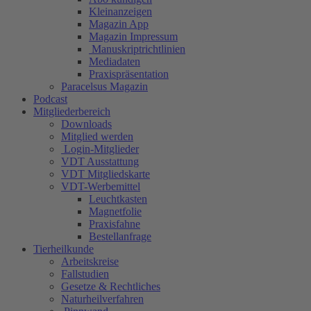
Kleinanzeigen
Magazin App
Magazin Impressum
Manuskriptrichtlinien
Mediadaten
Praxispräsentation
Paracelsus Magazin
Podcast
Mitgliederbereich
Downloads
Mitglied werden
Login-Mitglieder
VDT Ausstattung
VDT Mitgliedskarte
VDT-Werbemittel
Leuchtkasten
Magnetfolie
Praxisfahne
Bestellanfrage
Tierheilkunde
Arbeitskreise
Fallstudien
Gesetze & Rechtliches
Naturheilverfahren