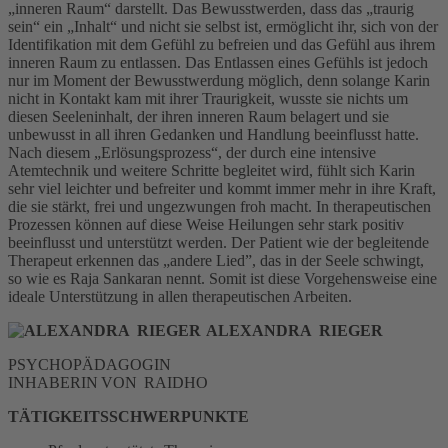
„inneren Raum“ darstellt. Das Bewusstwerden, dass das „traurig
sein“ ein „Inhalt“ und nicht sie selbst ist, ermöglicht ihr, sich von der
Identifikation mit dem Gefühl zu befreien und das Gefühl aus ihrem
inneren Raum zu entlassen. Das Entlassen eines Gefühls ist jedoch
nur im Moment der Bewusstwerdung möglich, denn solange Karin
nicht in Kontakt kam mit ihrer Traurigkeit, wusste sie nichts um
diesen Seeleninhalt, der ihren inneren Raum belagert und sie
unbewusst in all ihren Gedanken und Handlung beeinflusst hatte.
Nach diesem „Erlösungsprozess“, der durch eine intensive
Atemtechnik und weitere Schritte begleitet wird, fühlt sich Karin
sehr viel leichter und befreiter und kommt immer mehr in ihre Kraft,
die sie stärkt, frei und ungezwungen froh macht. In therapeutischen
Prozessen können auf diese Weise Heilungen sehr stark positiv
beeinflusst und unterstützt werden. Der Patient wie der begleitende
Therapeut erkennen das „andere Lied”, das in der Seele schwingt,
so wie es Raja Sankaran nennt. Somit ist diese Vorgehensweise eine
ideale Unterstützung in allen therapeutischen Arbeiten.
ALEXANDRA RIEGER
PSYCHOPÄDAGOGIN
INHABERIN VON RAIDHO
TÄTIGKEITSSCHWERPUNKTE