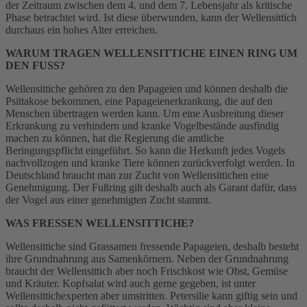
der Zeitraum zwischen dem 4. und dem 7. Lebensjahr als kritische
Phase betrachtet wird. Ist diese überwunden, kann der Wellensittich
durchaus ein hohes Alter erreichen.
WARUM TRAGEN WELLENSITTICHE EINEN RING UM
DEN FUSS?
Wellensittiche gehören zu den Papageien und können deshalb die
Psittakose bekommen, eine Papageienerkrankung, die auf den
Menschen übertragen werden kann. Um eine Ausbreitung dieser
Erkrankung zu verhindern und kranke Vogelbestände ausfindig
machen zu können, hat die Regierung die amtliche
Beringungspflicht eingeführt. So kann die Herkunft jedes Vogels
nachvollzogen und kranke Tiere können zurückverfolgt werden. In
Deutschland braucht man zur Zucht von Wellensittichen eine
Genehmigung. Der Fußring gilt deshalb auch als Garant dafür, dass
der Vogel aus einer genehmigten Zucht stammt.
WAS FRESSEN WELLENSITTICHE?
Wellensittiche sind Grassamen fressende Papageien, deshalb besteht
ihre Grundnahrung aus Samenkörnern. Neben der Grundnahrung
braucht der Wellensittich aber noch Frischkost wie Obst, Gemüse
und Kräuter. Kopfsalat wird auch gerne gegeben, ist unter
Wellensittichexperten aber umstritten. Petersilie kann giftig sein und