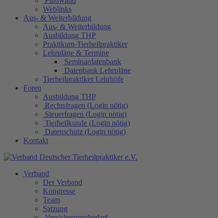
Pinnwand
Weblinks
Aus- & Weiterbildung
Aus- & Weiterbildung
Ausbildung THP
Praktikum-Tierheilpraktiker
Lehrpläne & Termine
Seminardatenbank
Datenbank Lehrpläne
Tierheilpraktiker Lehrhöfe
Foren
Ausbildung THP
Rechtsfragen (Login nötig)
Steuerfragen (Login nötig)
Tierheilkunde (Login nötig)
Datenschutz (Login nötig)
Kontakt
Verband
Der Verband
Kongresse
Team
Satzung
Versicherungsbedarf