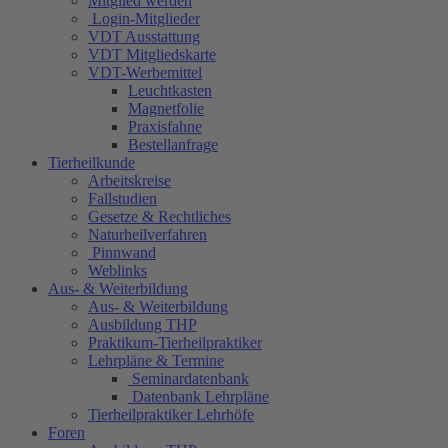
Mitglied werden
Login-Mitglieder
VDT Ausstattung
VDT Mitgliedskarte
VDT-Werbemittel
Leuchtkasten
Magnetfolie
Praxisfahne
Bestellanfrage
Tierheilkunde
Arbeitskreise
Fallstudien
Gesetze & Rechtliches
Naturheilverfahren
Pinnwand
Weblinks
Aus- & Weiterbildung
Aus- & Weiterbildung
Ausbildung THP
Praktikum-Tierheilpraktiker
Lehrpläne & Termine
Seminardatenbank
Datenbank Lehrpläne
Tierheilpraktiker Lehrhöfe
Foren