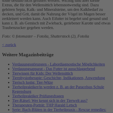
sollte deshalb nicht gefüttert werden. Wichtig sind aber kleine
Extras, die für den Wellensittich lebensnotwendig sind. Dazu
gehören Sepia, Kalk- und Mineralsteine, um den Kalkbedarf zu
decken, und Grit, damit die Nahrung der Vögel im Magen besser
zerkleinert werden kann. Auch Eifutter ist begehrt und gesund und
kann z. B. als Gemisch mit Zwieback, geriebener Karotte und etwas
Traubenzucker gegeben werden.
Foto: © fotomaster – Fotolia, Shutterstock (2), Fotolia
< zurück
Weitere Magazinbeiträge
Verdauungsstörungen - Labordiagnostische Möglichkeiten
Verdauungsapparat - Das Futter ist ausschlaggebend
Tierwissen für Kids: Der Wellensittich
Tierphysiotherapie: Geschichte, Indikationen, Anwendung
Tierisch lustig: Tier-Witze
Tierheilpraktiker/in werden z. B. an der Paracelsus Schule
Regensburg
Tierheilpraktiker Prüfungsfragen
Tier-Rätsel: Wer kennt sich in der Tierwelt aus?
Therapeuten-Porträt: THP Harald Letsch
Serie: Bach-Blüten in der Tierheilpraxis - Rescue remedies: