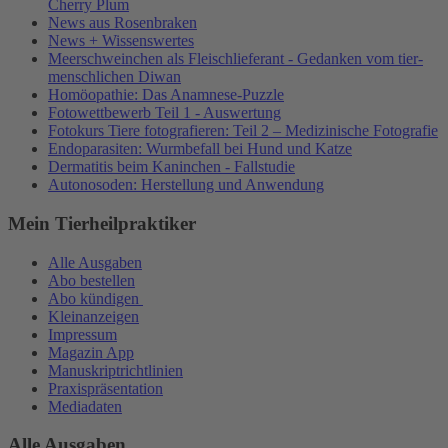
Cherry Plum
News aus Rosenbraken
News + Wissenswertes
Meerschweinchen als Fleischlieferant - Gedanken vom tier-
menschlichen Diwan
Homöopathie: Das Anamnese-Puzzle
Fotowettbewerb Teil 1 - Auswertung
Fotokurs Tiere fotografieren: Teil 2 – Medizinische Fotografie
Endoparasiten: Wurmbefall bei Hund und Katze
Dermatitis beim Kaninchen - Fallstudie
Autonosoden: Herstellung und Anwendung
Mein Tierheilpraktiker
Alle Ausgaben
Abo bestellen
Abo kündigen
Kleinanzeigen
Impressum
Magazin App
Manuskriptrichtlinien
Praxispräsentation
Mediadaten
Alle Ausgaben