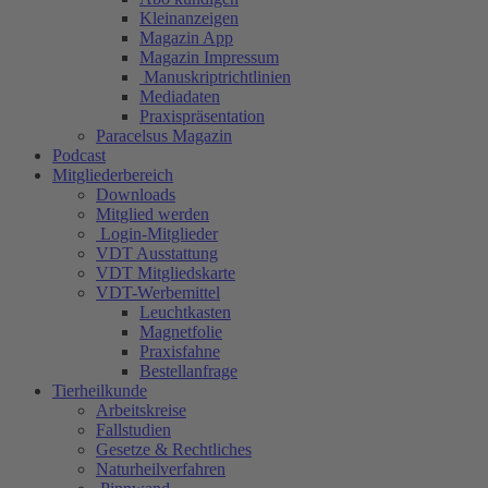
Kleinanzeigen
Magazin App
Magazin Impressum
Manuskriptrichtlinien
Mediadaten
Praxispräsentation
Paracelsus Magazin
Podcast
Mitgliederbereich
Downloads
Mitglied werden
Login-Mitglieder
VDT Ausstattung
VDT Mitgliedskarte
VDT-Werbemittel
Leuchtkasten
Magnetfolie
Praxisfahne
Bestellanfrage
Tierheilkunde
Arbeitskreise
Fallstudien
Gesetze & Rechtliches
Naturheilverfahren