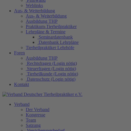
Pinnwand
Weblinks
Aus- & Weiterbildung
Aus- & Weiterbildung
Ausbildung THP
Praktikum-Tierheilpraktiker
Lehrpläne & Termine
Seminardatenbank
Datenbank Lehrpläne
Tierheilpraktiker Lehrhöfe
Foren
Ausbildung THP
Rechtsfragen (Login nötig)
Steuerfragen (Login nötig)
Tierheilkunde (Login nötig)
Datenschutz (Login nötig)
Kontakt
Verband
Der Verband
Kongresse
Team
Satzung
Versicherungsbedarf