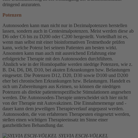
dringend anzuraten.
Potenzen
Autonosoden kann man nicht nur in Dezimalpotenzen herstellen
lassen, sondern auch in Centesimalpotenzen. Meist werden diese ab
D6 oder C6 bis zu D200 oder C200 hergestellt. Vorteilhaft ist es,
wenn man selbst mit einer bioinformativen Testmethode prüfen
kann, welche Potenz bei seinem Patienten am besten wirkt.
Ansonsten kann man auch mit ausreichend Erfahrung eine
erfolgreiche Therapie mit den Autonosoden durchführen.
Ähnlich wie in der Homöopathie werden niedrige Potenzen, wie z.
B. D4, D6, D8, D10, bei akuten Erkrankungen bzw. Belastungen
eingesetzt. Die Potenzen D12, D20, D30 sowie D100 und D200
eher bei chronischen Erkrankungen bzw. Belastungen. Handelt es
sich um Zubereitungen aus Keimen, so können die niedrigen
Potenzen als direkte patientenspezifische Stimulationen angesehen
werden. Die Autonosoden-Therapie unterscheidet sich hier nicht
von der Therapie mit Autovakzinen. Die Einnahmemenge und -
dauer kann dem jeweiligen Therapieverlauf angepasst werden.
Autonosoden, die von erfahrenen Therapeuten eingesetzt werden,
stellen einen wichtigen Therapieeinsatz im Sinne einer
ganzheitlichen Behandlung dar.
SYLVIA ESCH-VÖLKEL