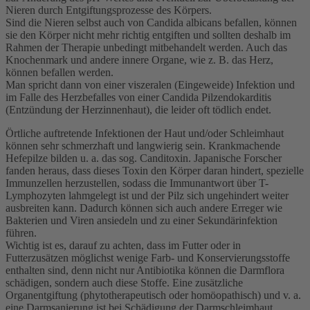
Nieren durch Entgiftungsprozesse des Körpers.
Sind die Nieren selbst auch von Candida albicans befallen, können
sie den Körper nicht mehr richtig entgiften und sollten deshalb im
Rahmen der Therapie unbedingt mitbehandelt werden. Auch das
Knochenmark und andere innere Organe, wie z. B. das Herz,
können befallen werden.
Man spricht dann von einer viszeralen (Eingeweide) Infektion und
im Falle des Herzbefalles von einer Candida Pilzendokarditis
(Entzündung der Herzinnenhaut), die leider oft tödlich endet.
Örtliche auftretende Infektionen der Haut und/oder Schleimhaut
können sehr schmerzhaft und langwierig sein. Krankmachende
Hefepilze bilden u. a. das sog. Canditoxin. Japanische Forscher
fanden heraus, dass dieses Toxin den Körper daran hindert, spezielle
Immunzellen herzustellen, sodass die Immunantwort über T-
Lymphozyten lahmgelegt ist und der Pilz sich ungehindert weiter
ausbreiten kann. Dadurch können sich auch andere Erreger wie
Bakterien und Viren ansiedeln und zu einer Sekundärinfektion
führen.
Wichtig ist es, darauf zu achten, dass im Futter oder in
Futterzusätzen möglichst wenige Farb- und Konservierungsstoffe
enthalten sind, denn nicht nur Antibiotika können die Darmflora
schädigen, sondern auch diese Stoffe. Eine zusätzliche
Organentgiftung (phytotherapeutisch oder homöopathisch) und v. a.
eine Darmsanierung ist bei Schädigung der Darmschleimhaut