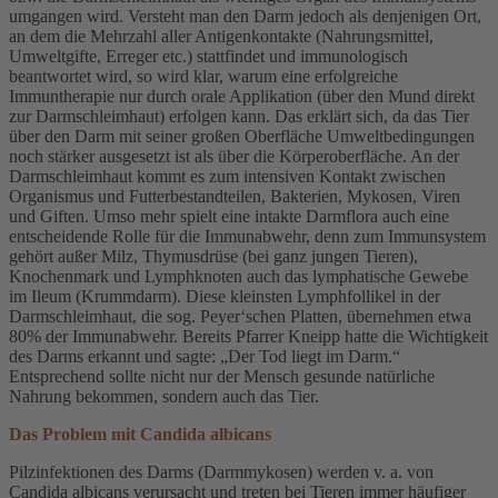
umgangen wird. Versteht man den Darm jedoch als denjenigen Ort,
an dem die Mehrzahl aller Antigenkontakte (Nahrungsmittel,
Umweltgifte, Erreger etc.) stattfindet und immunologisch
beantwortet wird, so wird klar, warum eine erfolgreiche
Immuntherapie nur durch orale Applikation (über den Mund direkt
zur Darmschleimhaut) erfolgen kann. Das erklärt sich, da das Tier
über den Darm mit seiner großen Oberfläche Umweltbedingungen
noch stärker ausgesetzt ist als über die Körperoberfläche. An der
Darmschleimhaut kommt es zum intensiven Kontakt zwischen
Organismus und Futterbestandteilen, Bakterien, Mykosen, Viren
und Giften. Umso mehr spielt eine intakte Darmflora auch eine
entscheidende Rolle für die Immunabwehr, denn zum Immunsystem
gehört außer Milz, Thymusdrüse (bei ganz jungen Tieren),
Knochenmark und Lymphknoten auch das lymphatische Gewebe
im Ileum (Krummdarm). Diese kleinsten Lymphfollikel in der
Darmschleimhaut, die sog. Peyer‘schen Platten, übernehmen etwa
80% der Immunabwehr. Bereits Pfarrer Kneipp hatte die Wichtigkeit
des Darms erkannt und sagte: „Der Tod liegt im Darm.“
Entsprechend sollte nicht nur der Mensch gesunde natürliche
Nahrung bekommen, sondern auch das Tier.
Das Problem mit Candida albicans
Pilzinfektionen des Darms (Darmmykosen) werden v. a. von
Candida albicans verursacht und treten bei Tieren immer häufiger