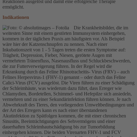
Reaktionen ausgelöst und damit eine erfolgreiche Therapie
ermöglicht.
Indikationen
Die Krankheitsbilder, die im
weitesten Sinne mit einem gestörten Immunsystem einhergehen,
kommen in der täglichen Praxis am häufigsten vor. Als Beispiel
wäre hier der Katzenschnupfen zu nennen. Nach einer
Inkubationszeit von 1 - 5 Tagen treten die ersten Symptome auf:
Trägheit, Depression, Fieber, Niesen, gerötete Augen mit
vermehrtem Tränenfluss, Nasenausfluss und Schluckbeschwerden,
die zur Futterverweigerung führen. In der Regel wird die
Erkrankung durch das Feline Rhinotracheitis- Virus (FRV) – auch
Felines Herpesvirus-1 (FHV-1) genannt – oder durch das Feline
Calici-Virus (FCV) ausgelöst. Die Viren führen zu einer Schädigung
der Schleimhäute, was wiederum dazu führt, dass Erreger wie
Chlamydien, Bordetellen, Schimmel- und Hefepilze sich ansiedeln,
vermehren und zu einer Sekundärinfektion führen können. Je nach
Abwehrkraft des Tieres, den vorliegenden Umweltbedingungen und
der Art des Erregers kann es nach einer überstandenen
Akutinfektion zu Spätfolgen kommen, die mit einer chronischen
Sinusitis, Beeinträchtigungen des Sehvermögens und einer
dauerhaften Schleimhautschädigung bis zur Tumorbildung
einhergehen können. Die beiden Virenarten FHV-1 und FCV