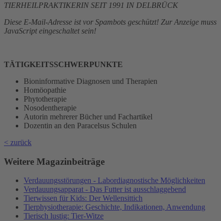
TIERHEILPRAKTIKERIN SEIT 1991 IN DELBRÜCK
Diese E-Mail-Adresse ist vor Spambots geschützt! Zur Anzeige muss
JavaScript eingeschaltet sein!
TÄTIGKEITSSCHWERPUNKTE
Bioninformative Diagnosen und Therapien
Homöopathie
Phytotherapie
Nosodentherapie
Autorin mehrerer Bücher und Fachartikel
Dozentin an den Paracelsus Schulen
< zurück
Weitere Magazinbeiträge
Verdauungsstörungen - Labordiagnostische Möglichkeiten
Verdauungsapparat - Das Futter ist ausschlaggebend
Tierwissen für Kids: Der Wellensittich
Tierphysiotherapie: Geschichte, Indikationen, Anwendung
Tierisch lustig: Tier-Witze