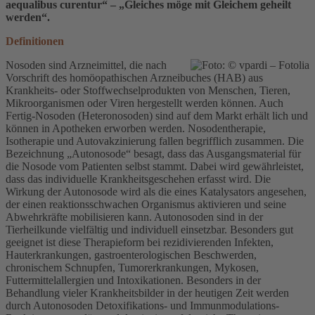
aequalibus curentur“ – „Gleiches möge mit Gleichem geheilt
werden“.
Definitionen
Nosoden sind Arzneimittel, die nach
Vorschrift des homöopathischen Arzneibuches (HAB) aus
Krankheits- oder Stoffwechselprodukten von Menschen, Tieren,
Mikroorganismen oder Viren hergestellt werden können. Auch
Fertig-Nosoden (Heteronosoden) sind auf dem Markt erhält lich und
können in Apotheken erworben werden. Nosodentherapie,
Isotherapie und Autovakzinierung fallen begrifflich zusammen. Die
Bezeichnung „Autonosode“ besagt, dass das Ausgangsmaterial für
die Nosode vom Patienten selbst stammt. Dabei wird gewährleistet,
dass das individuelle Krankheitsgeschehen erfasst wird. Die
Wirkung der Autonosode wird als die eines Katalysators angesehen,
der einen reaktionsschwachen Organismus aktivieren und seine
Abwehrkräfte mobilisieren kann. Autonosoden sind in der
Tierheilkunde vielfältig und individuell einsetzbar. Besonders gut
geeignet ist diese Therapieform bei rezidivierenden Infekten,
Hauterkrankungen, gastroenterologischen Beschwerden,
chronischem Schnupfen, Tumorerkrankungen, Mykosen,
Futtermittelallergien und Intoxikationen. Besonders in der
Behandlung vieler Krankheitsbilder in der heutigen Zeit werden
durch Autonosoden Detoxifikations- und Immunmodulations-