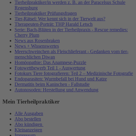
Tierheilpraktiker/in werden z. B. an der Paracelsus Schule
Regensburg
Tierheilpraktiker Prüfungsfragen
Tier-Rätsel: Wer kennt sich in der Tierwelt aus?
Therapeuten-Porträt: THP Harald Letsch
Serie: Bach-Blüten in der Tierheilpraxis - Rescue remedies:
Cherry Plum
News aus Rosenbraken
News + Wissenswertes
Meerschweinchen als Fleischlieferant - Gedanken vom tier-
menschlichen Diwan
Homöopathie: Das Anamnese-Puzzle
Fotowettbewerb Teil 1 - Auswertung
Fotokurs Tiere fotografieren: Teil 2 – Medizinische Fotografie
Endoparasiten: Wurmbefall bei Hund und Katze
Dermatitis beim Kaninchen - Fallstudie
Autonosoden: Herstellung und Anwendung
Mein Tierheilpraktiker
Alle Ausgaben
Abo bestellen
Abo kündigen
Kleinanzeigen
Impressum