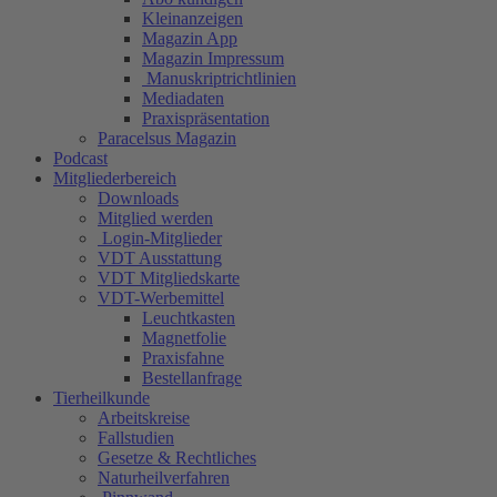
Kleinanzeigen
Magazin App
Magazin Impressum
Manuskriptrichtlinien
Mediadaten
Praxispräsentation
Paracelsus Magazin
Podcast
Mitgliederbereich
Downloads
Mitglied werden
Login-Mitglieder
VDT Ausstattung
VDT Mitgliedskarte
VDT-Werbemittel
Leuchtkasten
Magnetfolie
Praxisfahne
Bestellanfrage
Tierheilkunde
Arbeitskreise
Fallstudien
Gesetze & Rechtliches
Naturheilverfahren