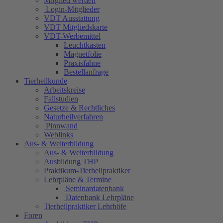
Mitglied werden
Login-Mitglieder
VDT Ausstattung
VDT Mitgliedskarte
VDT-Werbemittel
Leuchtkasten
Magnetfolie
Praxisfahne
Bestellanfrage
Tierheilkunde
Arbeitskreise
Fallstudien
Gesetze & Rechtliches
Naturheilverfahren
Pinnwand
Weblinks
Aus- & Weiterbildung
Aus- & Weiterbildung
Ausbildung THP
Praktikum-Tierheilpraktiker
Lehrpläne & Termine
Seminardatenbank
Datenbank Lehrpläne
Tierheilpraktiker Lehrhöfe
Foren