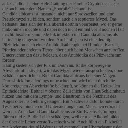
auf. Candida ist eine Hefe-Gattung der Familie Cryptococcaceae,
die auch unter dem Namen „Soorpilz“ bekannt ist.
Candida albicans ist imstande, nicht nur Sprosszellen und eine
Pseudomyzel zu bilden, sondern auch ein septiertes Myzel. Das
bedeutet, dass sich der Pilz überall dorthin vorarbeitet, wo er gerne
hinkommen möchte und dabei noch nicht einmal vor Knochen Halt
macht. Insofern kann jede Pilzinfektion mit Candida albicans als
hartnäckig eingestuft werden. Am häufigsten ist eine derartige
Pilzinfektion nach einer Antibiotikatherapie bei Hunden, Katzen,
Pferden oder anderen Tieren, aber auch beim Menschen anzutreffen.
Untersuchungen dazu belegen, dass Antibiotika das Pilzwachstum
fördern.
Häufig siedelt sich der Pilz im Darm an. Ist die körpereigene
Abwehrkraft aktiviert, wird das Myzel wieder ausgeschieden, ohne
Schäden anzurichten. Bleibt Candida albicans bei einer Magen-
Darm-Infektion allerdings unbeachtet und wird nicht durch die
körpereigenen Abwehrkräfte bekämpft, so können die Hefezellen
Epitheldefekte (Epithel = oberste Zellschicht von Haut/Schleimhaut)
nutzen und mit dem Lymph- und Blutstrom in die Netzhaut des
Auges oder ins Gehirn gelangen. Ein Nachweis dafür konnte durch
Tests bei Kaninchen und Untersuchungen am Menschen erbracht
werden. Auch kann Candida albicans zu Stoffwechselstörungen
führen und z. B. die Leber schädigen, weil er u. a. Alkohol bildet,
der über die Leber verstoffwechselt wird. Auch führt ein Pilzbefall
zur Änderung des pH-Wertes und eventuell zur Überbelastung der