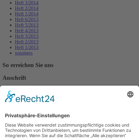
Heft 3/2014
Heft 2/2014
Heft 1/2014
Heft 6/2013
Heft 5/2013
Heft 4/2013
Heft 3/2013
Heft 2/2013
Heft 1/2013
sonstiges
So erreichen Sie uns
Anschrift
Verband Deutscher Tierheilpraktiker e.V.
Verbandsverwaltung
Am Rosenbraken 12
31547 Loccum
E-Mail
Diese E-Mail-Adresse ist vor Spambots geschützt! Zur Anzeige
muss JavaScript eingeschaltet sein!