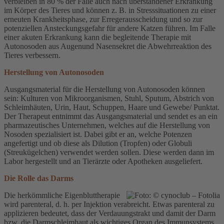
verbleiben in 80 % der Fälle auch nach überstandener Erkrankung
im Körper des Tieres und können z. B. in Stresssituationen zu einer
erneuten Krankheitsphase, zur Erregerausscheidung und so zur
potenziellen Ansteckungsgefahr für andere Katzen führen. Im Falle
einer akuten Erkrankung kann die begleitende Therapie mit
Autonosoden aus Augenund Nasensekret die Abwehrreaktion des
Tieres verbessern.
Herstellung von Autonosoden
Ausgangsmaterial für die Herstellung von Autonosoden können
sein: Kulturen von Mikroorganismen, Stuhl, Sputum, Abstrich von
Schleimhäuten, Urin, Haut, Schuppen, Haare und Gewebe/ Punktat.
Der Therapeut entnimmt das Ausgangsmaterial und sendet es an ein
pharmazeutisches Unternehmen, welches auf die Herstellung von
Nosoden spezialisiert ist. Dabei gibt er an, welche Potenzen
angefertigt und ob diese als Dilution (Tropfen) oder Globuli
(Streukügelchen) verwendet werden sollen. Diese werden dann im
Labor hergestellt und an Tierärzte oder Apotheken ausgeliefert.
Die Rolle das Darms
Die herkömmliche Eigenbluttherapie
wird parenteral, d. h. per Injektion verabreicht. Etwas parenteral zu
applizieren bedeutet, dass der Verdauungstrakt und damit der Darm
bzw. die Darmschleimhaut als wichtiges Organ des Immunsystems