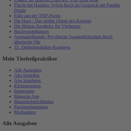
Flucht mit Hunden: Sylvia Rech im Gespräch mit Familie
Diulin
Fälle aus der THP-Praxis
Die Haut - Das größte Organ des Körpers
Die Blüten-Apotheke für Vierbeiner
Buchvorstellungen
Aromaheilkunde: Psychische Ausgeglichenheit durch
ätherische Öle
35. Tierheilpraktiker-Kongress
Mein Tierheilpraktiker
Alle Ausgaben
Abo bestellen
Abo kündigen
Kleinanzeigen
Impressum
Magazin App
Manuskriptrichtlinien
Praxispräsentation
Mediadaten
Alle Ausgaben