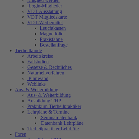
Mitglied werden
Login-Mitglieder
VDT Ausstattung
VDT Mitgliedskarte
VDT-Werbemittel
Leuchtkasten
Magnetfolie
Praxisfahne
Bestellanfrage
Tierheilkunde
Arbeitskreise
Fallstudien
Gesetze & Rechtliches
Naturheilverfahren
Pinnwand
Weblinks
Aus- & Weiterbildung
Aus- & Weiterbildung
Ausbildung THP
Praktikum-Tierheilpraktiker
Lehrpläne & Termine
Seminardatenbank
Datenbank Lehrpläne
Tierheilpraktiker Lehrhöfe
Foren