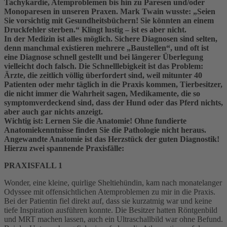
Tachykardie, Atemproblemen bis hin zu Paresen und/oder
Monoparesen in unseren Praxen. Mark Twain wusste: „Seien
Sie vorsichtig mit Gesundheitsbüchern! Sie könnten an einem
Druckfehler sterben.“ Klingt lustig – ist es aber nicht.
In der Medizin ist alles möglich. Sichere Diagnosen sind selten,
denn manchmal existieren mehrere „Baustellen“, und oft ist
eine Diagnose schnell gestellt und bei längerer Überlegung
vielleicht doch falsch. Die Schnelllebigkeit ist das Problem:
Ärzte, die zeitlich völlig überfordert sind, weil mitunter 40
Patienten oder mehr täglich in die Praxis kommen, Tierbesitzer,
die nicht immer die Wahrheit sagen, Medikamente, die so
symptomverdeckend sind, dass der Hund oder das Pferd nichts,
aber auch gar nichts anzeigt.
Wichtig ist: Lernen Sie die Anatomie! Ohne fundierte
Anatomiekenntnisse finden Sie die Pathologie nicht heraus.
Angewandte Anatomie ist das Herzstück der guten Diagnostik!
Hierzu zwei spannende Praxisfälle:
PRAXISFALL 1
Wonder, eine kleine, quirlige Sheltiehündin, kam nach monatelanger
Odyssee mit offensichtlichen Atemproblemen zu mir in die Praxis.
Bei der Patientin fiel direkt auf, dass sie kurzatmig war und keine
tiefe Inspiration ausführen konnte. Die Besitzer hatten Röntgenbild
und MRT machen lassen, auch ein Ultraschallbild war ohne Befund.