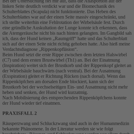
Bei der Untersuchung fiel mir auf, dass die Atlasportion auf der
linken Seite deutlich verdickt war und die Biomechanik des
Schulterblattes (Scapula) nicht funktionierte. Das Heben des
Schulterblattes war auf der einen Seite massiv eingeschränkt, und
ich stellte weiterhin eine Fehlrotation der Wirbelsäule fest. Durch
eine gründliche Auskultation der Lunge konnte ich erkennen, dass
die Atemgeräusche nicht bis nach hinten gelangten. Im Gangbild sah
ich, dass der Hund keinen „Raumgriff“ hatte und das Schulterblatt
sich auf der einen Seite nicht richtig gehoben hatte. Also hieß meine
Verdachtsdiagnose „Rippenkopfläsion“.
Beim Hund setzt die erste Rippe zwischen dem letzten Halswirbel
(C7) und dem ersten Brustwirbel (Th1) an. Bei der Einatmung
(Inspiration) weitet sich der Brustkorb und der Rippenkopf gleitet an
der Wirbelsäule bauchwärts (nach ventral). Bei der Ausatmung
(Exspiration) gleitet er Richtung Rücken (nach dorsal). Wenn das
Rippenköpfchen am dorsalen Ende blockiert, kann sich der
Brustkorb bei der wechselseitigen Ein- und Ausatmung nicht mehr
heben und senken, der Hund wird kurzatmig.
Nach Mobilisierung des entsprechenden Rippenköpfchens konnte
der Hund wieder tief einatmen.
PRAXISFALL 2
Räusperzwang und Schluckzwang sind auch in der Humanmedizin
bekannte Phänomene. In der Literatur werden sie wie folgt