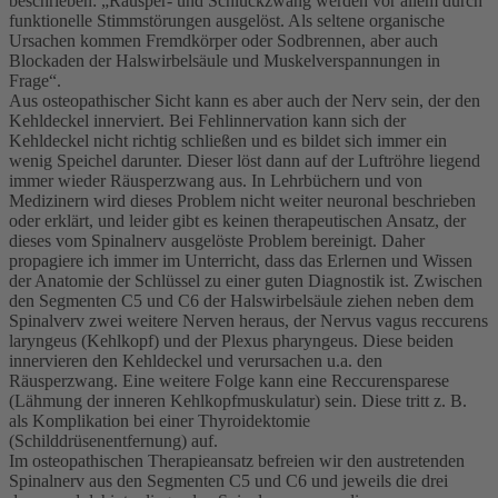
beschrieben: „Räusper- und Schluckzwang werden vor allem durch
funktionelle Stimmstörungen ausgelöst. Als seltene organische
Ursachen kommen Fremdkörper oder Sodbrennen, aber auch
Blockaden der Halswirbelsäule und Muskelverspannungen in
Frage“.
Aus osteopathischer Sicht kann es aber auch der Nerv sein, der den
Kehldeckel innerviert. Bei Fehlinnervation kann sich der
Kehldeckel nicht richtig schließen und es bildet sich immer ein
wenig Speichel darunter. Dieser löst dann auf der Luftröhre liegend
immer wieder Räusperzwang aus. In Lehrbüchern und von
Medizinern wird dieses Problem nicht weiter neuronal beschrieben
oder erklärt, und leider gibt es keinen therapeutischen Ansatz, der
dieses vom Spinalnerv ausgelöste Problem bereinigt. Daher
propagiere ich immer im Unterricht, dass das Erlernen und Wissen
der Anatomie der Schlüssel zu einer guten Diagnostik ist. Zwischen
den Segmenten C5 und C6 der Halswirbelsäule ziehen neben dem
Spinalverv zwei weitere Nerven heraus, der Nervus vagus reccurens
laryngeus (Kehlkopf) und der Plexus pharyngeus. Diese beiden
innervieren den Kehldeckel und verursachen u.a. den
Räusperzwang. Eine weitere Folge kann eine Reccurensparese
(Lähmung der inneren Kehlkopfmuskulatur) sein. Diese tritt z. B.
als Komplikation bei einer Thyroidektomie
(Schilddrüsenentfernung) auf.
Im osteopathischen Therapieansatz befreien wir den austretenden
Spinalnerv aus den Segmenten C5 und C6 und jeweils die drei