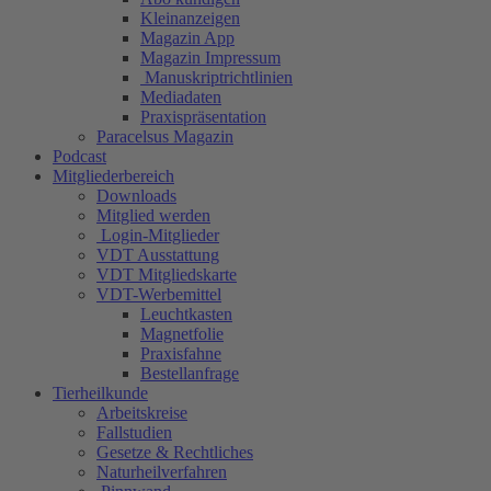
Kleinanzeigen
Magazin App
Magazin Impressum
Manuskriptrichtlinien
Mediadaten
Praxispräsentation
Paracelsus Magazin
Podcast
Mitgliederbereich
Downloads
Mitglied werden
Login-Mitglieder
VDT Ausstattung
VDT Mitgliedskarte
VDT-Werbemittel
Leuchtkasten
Magnetfolie
Praxisfahne
Bestellanfrage
Tierheilkunde
Arbeitskreise
Fallstudien
Gesetze & Rechtliches
Naturheilverfahren