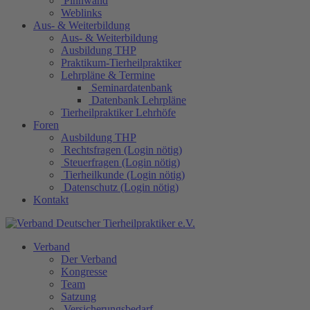
Pinnwand
Weblinks
Aus- & Weiterbildung
Aus- & Weiterbildung
Ausbildung THP
Praktikum-Tierheilpraktiker
Lehrpläne & Termine
Seminardatenbank
Datenbank Lehrpläne
Tierheilpraktiker Lehrhöfe
Foren
Ausbildung THP
Rechtsfragen (Login nötig)
Steuerfragen (Login nötig)
Tierheilkunde (Login nötig)
Datenschutz (Login nötig)
Kontakt
Verband
Der Verband
Kongresse
Team
Satzung
Versicherungsbedarf