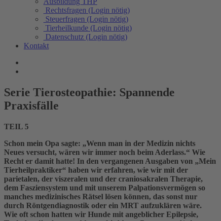
Ausbildung THP
Rechtsfragen (Login nötig)
Steuerfragen (Login nötig)
Tierheilkunde (Login nötig)
Datenschutz (Login nötig)
Kontakt
Serie Tierosteopathie: Spannende
Praxisfälle
TEIL 5
Schon mein Opa sagte: „Wenn man in der Medizin nichts
Neues versucht, wären wir immer noch beim Aderlass.“ Wie
Recht er damit hatte! In den vergangenen Ausgaben von „Mein
Tierheilpraktiker“ haben wir erfahren, wie wir mit der
parietalen, der viszeralen und der craniosakralen Therapie,
dem Fasziensystem und mit unserem Palpationsvermögen so
manches medizinisches Rätsel lösen können, das sonst nur
durch Röntgendiagnostik oder ein MRT aufzuklären wäre.
Wie oft schon hatten wir Hunde mit angeblicher Epilepsie,