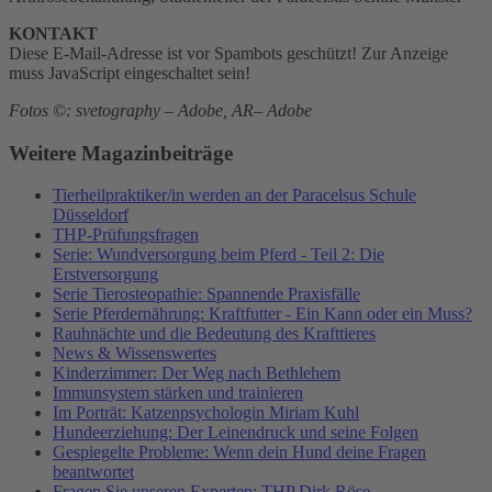
KONTAKT
Diese E-Mail-Adresse ist vor Spambots geschützt! Zur Anzeige
muss JavaScript eingeschaltet sein!
Fotos ©: svetography – Adobe, AR– Adobe
Weitere Magazinbeiträge
Tierheilpraktiker/in werden an der Paracelsus Schule
Düsseldorf
THP-Prüfungsfragen
Serie: Wundversorgung beim Pferd - Teil 2: Die
Erstversorgung
Serie Tierosteopathie: Spannende Praxisfälle
Serie Pferdernährung: Kraftfutter - Ein Kann oder ein Muss?
Rauhnächte und die Bedeutung des Krafttieres
News & Wissenswertes
Kinderzimmer: Der Weg nach Bethlehem
Immunsystem stärken und trainieren
Im Porträt: Katzenpsychologin Miriam Kuhl
Hundeerziehung: Der Leinendruck und seine Folgen
Gespiegelte Probleme: Wenn dein Hund deine Fragen
beantwortet
Fragen Sie unseren Experten: THP Dirk Röse