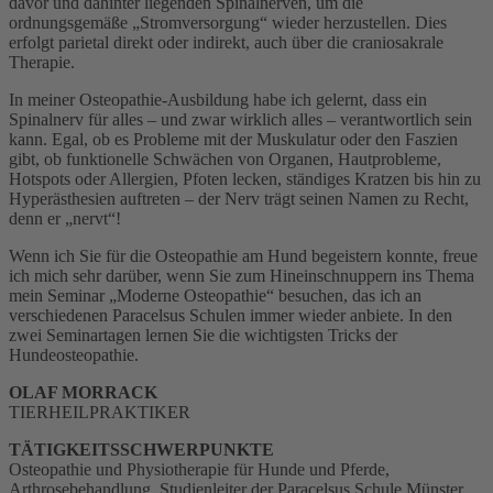
davor und dahinter liegenden Spinalnerven, um die
ordnungsgemäße „Stromversorgung“ wieder herzustellen. Dies
erfolgt parietal direkt oder indirekt, auch über die craniosakrale
Therapie.
In meiner Osteopathie-Ausbildung habe ich gelernt, dass ein
Spinalnerv für alles – und zwar wirklich alles – verantwortlich sein
kann. Egal, ob es Probleme mit der Muskulatur oder den Faszien
gibt, ob funktionelle Schwächen von Organen, Hautprobleme,
Hotspots oder Allergien, Pfoten lecken, ständiges Kratzen bis hin zu
Hyperästhesien auftreten – der Nerv trägt seinen Namen zu Recht,
denn er „nervt“!
Wenn ich Sie für die Osteopathie am Hund begeistern konnte, freue
ich mich sehr darüber, wenn Sie zum Hineinschnuppern ins Thema
mein Seminar „Moderne Osteopathie“ besuchen, das ich an
verschiedenen Paracelsus Schulen immer wieder anbiete. In den
zwei Seminartagen lernen Sie die wichtigsten Tricks der
Hundeosteopathie.
OLAF MORRACK
TIERHEILPRAKTIKER
TÄTIGKEITSSCHWERPUNKTE
Osteopathie und Physiotherapie für Hunde und Pferde,
Arthrosebehandlung, Studienleiter der Paracelsus Schule Münster