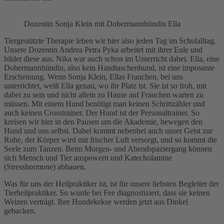
Dozentin Sonja Klein mit Dobermannhündin Ella
Tiergestützte Therapie leben wir hier also jeden Tag im Schulalltag.
Unsere Dozentin Andrea Petra Pyka arbeitet mit ihrer Eule und
bildet diese aus. Nika war auch schon im Unterricht dabei. Ella, eine
Dobermannhündin, also kein Handtaschenhund, ist eine imposante
Erscheinung. Wenn Sonja Klein, Ellas Frauchen, bei uns
unterrichtet, weiß Ella genau, wo ihr Platz ist. Sie ist so froh, mit
dabei zu sein und nicht allein zu Hause auf Frauchen warten zu
müssen. Mit einem Hund benötigt man keinen Schrittzähler und
auch keinen Crosstrainer. Der Hund ist der Personaltrainer. So
kreisen wir hier in den Pausen um die Akademie, bewegen den
Hund und uns selbst. Dabei kommt nebenbei auch unser Geist zur
Ruhe, der Körper wird mit frischer Luft versorgt, und so kommt die
Seele zum Tanzen. Beim Morgen- und Abendspaziergang können
sich Mensch und Tier auspowern und Katecholamine
(Stresshormone) abbauen.
Was für uns der Heilpraktiker ist, ist für unsere liebsten Begleiter der
Tierheilpraktiker. So wurde bei Fee diagnostiziert, dass sie keinen
Weizen verträgt. Ihre Hundekekse werden jetzt aus Dinkel
gebacken.