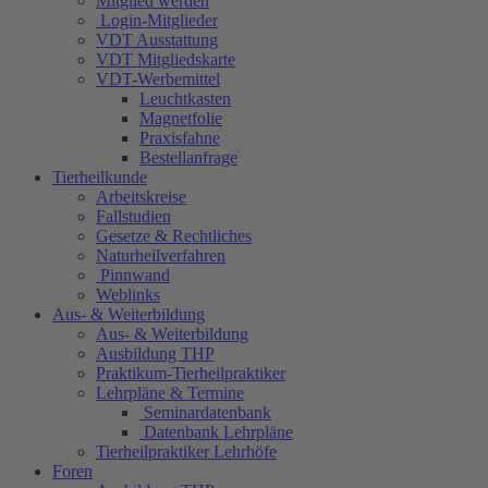
Mitglied werden
Login-Mitglieder
VDT Ausstattung
VDT Mitgliedskarte
VDT-Werbemittel
Leuchtkasten
Magnetfolie
Praxisfahne
Bestellanfrage
Tierheilkunde
Arbeitskreise
Fallstudien
Gesetze & Rechtliches
Naturheilverfahren
Pinnwand
Weblinks
Aus- & Weiterbildung
Aus- & Weiterbildung
Ausbildung THP
Praktikum-Tierheilpraktiker
Lehrpläne & Termine
Seminardatenbank
Datenbank Lehrpläne
Tierheilpraktiker Lehrhöfe
Foren