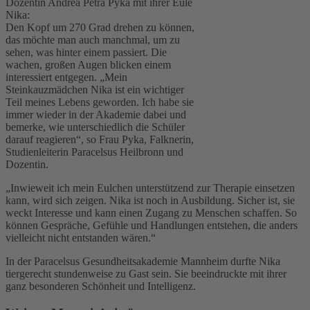
Dozentin Andrea Petra Pyka mit ihrer Eule
Nika:
Den Kopf um 270 Grad drehen zu können,
das möchte man auch manchmal, um zu
sehen, was hinter einem passiert. Die
wachen, großen Augen blicken einem
interessiert entgegen. „Mein
Steinkauzmädchen Nika ist ein wichtiger
Teil meines Lebens geworden. Ich habe sie
immer wieder in der Akademie dabei und
bemerke, wie unterschiedlich die Schüler
darauf reagieren“, so Frau Pyka, Falknerin,
Studienleiterin Paracelsus Heilbronn und
Dozentin.
„Inwieweit ich mein Eulchen unterstützend zur Therapie einsetzen
kann, wird sich zeigen. Nika ist noch in Ausbildung. Sicher ist, sie
weckt Interesse und kann einen Zugang zu Menschen schaffen. So
können Gespräche, Gefühle und Handlungen entstehen, die anders
vielleicht nicht entstanden wären.“
In der Paracelsus Gesundheitsakademie Mannheim durfte Nika
tiergerecht stundenweise zu Gast sein. Sie beeindruckte mit ihrer
ganz besonderen Schönheit und Intelligenz.