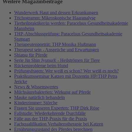
Weitere Magazinbeiträge
Wunderwerk Haut und dessen Erkrankungen
Trichogramm: Mikroskopische Haaranalyse
Tierheilpraktiker/in werden: Paracelsus Gesundheitsakademie
Mannheim
THP-Abschlussprüfung: Paracelsus Gesundheitsakademie
Stuttgart
Therapeutenporträt: THP Monika Hußmann
Therapeut sein - Ansprüche und Erwartungen
Shiatsu für Pferde
Serie Jin Shin Jyutsu® - Heilströmen für Tiere
Rückenprobleme beim Hund
Prüfungsfragen: Wer weiß es schon? Wer weiß es noch?
Praktikumsseminar Katzen mit Dozentin HP/THP Petra
Jericke
News & Wissenswertes
Milchsäurebakterien: Wirkung auf Pferde
Mauke natürlich behandeln
Kinderzimmer: Störche
Fragen Sie unseren Experten: THP Dirk Röse
Fallstudie: Wiederkehrende Durchfälle
Fälle aus der THP-Praxis für die Praxis
Fachqualifikation Verhaltenstherapie bei Katzen
Ernährungszustand des Pferdes berechnen