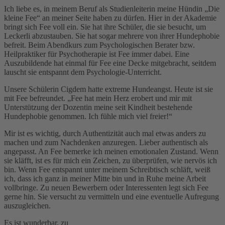
Ich liebe es, in meinem Beruf als Studienleiterin meine Hündin „Die
kleine Fee“ an meiner Seite haben zu dürfen. Hier in der Akademie
bringt sich Fee voll ein. Sie hat ihre Schüler, die sie besucht, um
Leckerli abzustauben. Sie hat sogar mehrere von ihrer Hundephobie
befreit. Beim Abendkurs zum Psychologischen Berater bzw.
Heilpraktiker für Psychotherapie ist Fee immer dabei. Eine
Auszubildende hat einmal für Fee eine Decke mitgebracht, seitdem
lauscht sie entspannt dem Psychologie-Unterricht.
Unsere Schülerin Cigdem hatte extreme Hundeangst. Heute ist sie
mit Fee befreundet. „Fee hat mein Herz erobert und mir mit
Unterstützung der Dozentin meine seit Kindheit bestehende
Hundephobie genommen. Ich fühle mich viel freier!“
Mir ist es wichtig, durch Authentizität auch mal etwas anders zu
machen und zum Nachdenken anzuregen. Lieber authentisch als
angepasst. An Fee bemerke ich meinen emotionalen Zustand. Wenn
sie kläfft, ist es für mich ein Zeichen, zu überprüfen, wie nervös ich
bin. Wenn Fee entspannt unter meinem Schreibtisch schläft, weiß
ich, dass ich ganz in meiner Mitte bin und in Ruhe meine Arbeit
vollbringe. Zu neuen Bewerbern oder Interessenten legt sich Fee
gerne hin. Sie versucht zu vermitteln und eine eventuelle Aufregung
auszugleichen.
Es ist wunderbar, zu