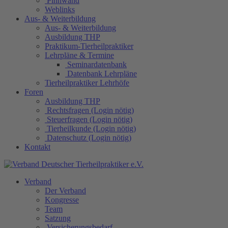
Pinnwand
Weblinks
Aus- & Weiterbildung
Aus- & Weiterbildung
Ausbildung THP
Praktikum-Tierheilpraktiker
Lehrpläne & Termine
Seminardatenbank
Datenbank Lehrpläne
Tierheilpraktiker Lehrhöfe
Foren
Ausbildung THP
Rechtsfragen (Login nötig)
Steuerfragen (Login nötig)
Tierheilkunde (Login nötig)
Datenschutz (Login nötig)
Kontakt
Verband
Der Verband
Kongresse
Team
Satzung
Versicherungsbedarf