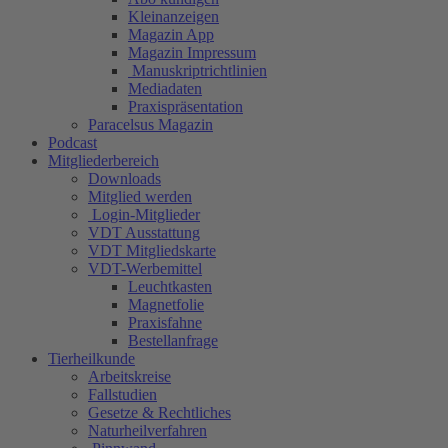
Kleinanzeigen
Magazin App
Magazin Impressum
Manuskriptrichtlinien
Mediadaten
Praxispräsentation
Paracelsus Magazin
Podcast
Mitgliederbereich
Downloads
Mitglied werden
Login-Mitglieder
VDT Ausstattung
VDT Mitgliedskarte
VDT-Werbemittel
Leuchtkasten
Magnetfolie
Praxisfahne
Bestellanfrage
Tierheilkunde
Arbeitskreise
Fallstudien
Gesetze & Rechtliches
Naturheilverfahren