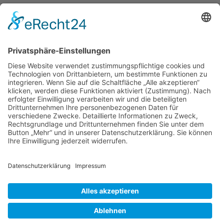
Verband Deutscher Tierheilpraktiker e.V.
Verbandsverwaltung
Am Rosenbraken 12
31547 Loccum
E-Mail
Diese E-Mail-Adresse ist vor Spambots geschützt! Zur Anzeige
muss JavaScript eingeschaltet sein!
Diese E-Mail-Adresse ist vor Spambots geschützt! Zur Anzeige
muss JavaScript eingeschaltet sein!
Telefon Service-Team
Tel: 0261-1349 5200
Tel: 0172-546 19 20
Kontakt
Impressum
Datenschutzerklärung
Der Gesundheitsverband für Tiertherapeuten