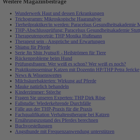
Weitere Magazinbeiträge
Wunderwerk Haut und dessen Erkrankungen
Trichogramm: Mikroskopische Haaranalyse
Tierheilpraktiker/in werden: Paracelsus Gesundheitsakademie
THP-Abschlussprüfung: Paracelsus Gesundheitsakademie Stutt
Therapeutenporträt: THP Monika Hußmann
Therapeut sein - Ansprüche und Erwartungen
Shiatsu für Pferde
Serie Jin Shin Jyutsu® - Heilströmen für Tiere
Rückenprobleme beim Hund
Prüfungsfragen: Wer weiß es schon? Wer weiß es noch?
Praktikumsseminar Katzen mit Dozentin HP/THP Petra Jericke
News & Wissenswertes
Milchsäurebakterien: Wirkung auf Pferde
Mauke natürlich behandeln
Kinderzimmer: Störche
Fragen Sie unseren Experten: THP Dirk Röse
Fallstudie: Wiederkehrende Durchfälle
Fälle aus der THP-Praxis für die Praxis
Fachqualifikation Verhaltenstherapie bei Katzen
Ernährungszustand des Pferdes berechnen
Buchvorstellungen
Angsthunde mit Frequenzanwendung unterstützen