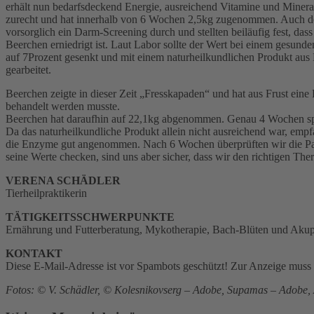
erhält nun bedarfsdeckend Energie, ausreichend Vitamine und Minera
zurecht und hat innerhalb von 6 Wochen 2,5kg zugenommen. Auch der 
vorsorglich ein Darm-Screening durch und stellten beiläufig fest, da
Beerchen erniedrigt ist. Laut Labor sollte der Wert bei einem gesunde
auf 7Prozent gesenkt und mit einem naturheilkundlichen Produkt aus
gearbeitet.
Beerchen zeigte in dieser Zeit „Fresskapaden“ und hat aus Frust ein
behandelt werden musste.
Beerchen hat daraufhin auf 22,1kg abgenommen. Genau 4 Wochen spät
Da das naturheilkundliche Produkt allein nicht ausreichend war, emp
die Enzyme gut angenommen. Nach 6 Wochen überprüften wir die Pan
seine Werte checken, sind uns aber sicher, dass wir den richtigen Th
VERENA SCHÄDLER
Tierheilpraktikerin
TÄTIGKEITSSCHWERPUNKTE
Ernährung und Futterberatung, Mykotherapie, Bach-Blüten und Aku
KONTAKT
Diese E-Mail-Adresse ist vor Spambots geschützt! Zur Anzeige muss J
Fotos: © V. Schädler, © Kolesnikovserg – Adobe, Supamas – Adobe