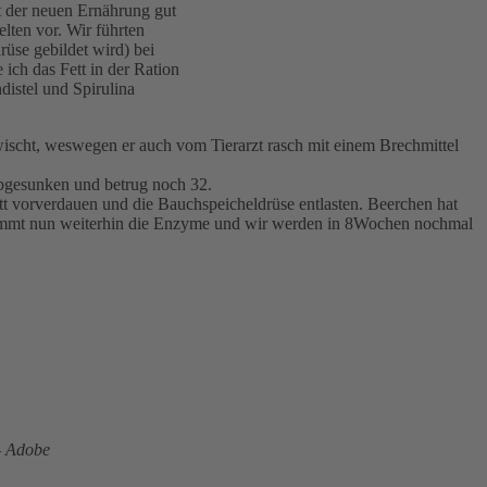
t der neuen Ernährung gut
lten vor. Wir führten
rüse gebildet wird) bei
 ich das Fett in der Ration
istel und Spirulina
wischt, weswegen er auch vom Tierarzt rasch mit einem Brechmittel
bgesunken und betrug noch 32.
tt vorverdauen und die Bauchspeicheldrüse entlasten. Beerchen hat
kommt nun weiterhin die Enzyme und wir werden in 8Wochen nochmal
– Adobe