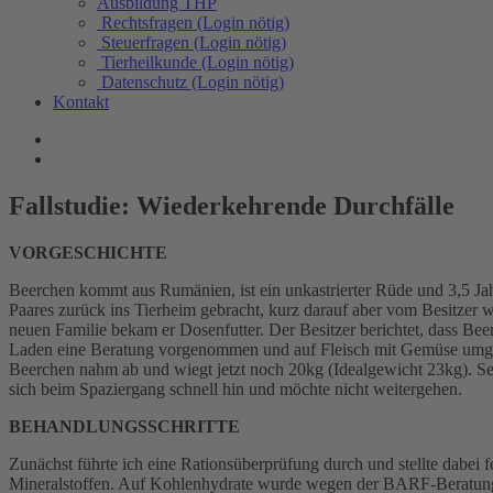
Ausbildung THP
Rechtsfragen (Login nötig)
Steuerfragen (Login nötig)
Tierheilkunde (Login nötig)
Datenschutz (Login nötig)
Kontakt
Fallstudie: Wiederkehrende Durchfälle
VORGESCHICHTE
Beerchen kommt aus Rumänien, ist ein unkastrierter Rüde und 3,5 Jah
Paares zurück ins Tierheim gebracht, kurz darauf aber vom Besitzer 
neuen Familie bekam er Dosenfutter. Der Besitzer berichtet, dass B
Laden eine Beratung vorgenommen und auf Fleisch mit Gemüse umgest
Beerchen nahm ab und wiegt jetzt noch 20kg (Idealgewicht 23kg). Sein
sich beim Spaziergang schnell hin und möchte nicht weitergehen.
BEHANDLUNGSSCHRITTE
Zunächst führte ich eine Rationsüberprüfung durch und stellte dabei
Mineralstoffen. Auf Kohlenhydrate wurde wegen der BARF-Beratung ko