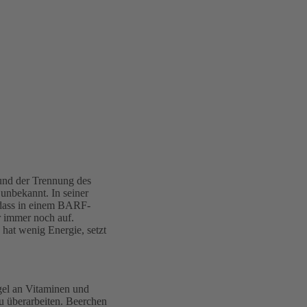
rund der Trennung des
unbekannt. In seiner
odass in einem BARF-
r immer noch auf.
 hat wenig Energie, setzt
ngel an Vitaminen und
u überarbeiten. Beerchen