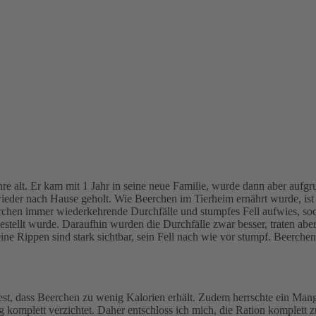
re alt. Er kam mit 1 Jahr in seine neue Familie, wurde dann aber aufg
wieder nach Hause geholt. Wie Beerchen im Tierheim ernährt wurde, ist 
eerchen immer wiederkehrende Durchfälle und stumpfes Fell aufwies, s
ellt wurde. Daraufhin wurden die Durchfälle zwar besser, traten abe
e Rippen sind stark sichtbar, sein Fell nach wie vor stumpf. Beerchen
 fest, dass Beerchen zu wenig Kalorien erhält. Zudem herrschte ein Ma
mplett verzichtet. Daher entschloss ich mich, die Ration komplett z