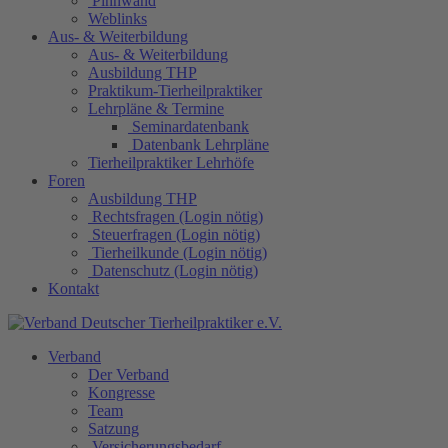
Pinnwand
Weblinks
Aus- & Weiterbildung
Aus- & Weiterbildung
Ausbildung THP
Praktikum-Tierheilpraktiker
Lehrpläne & Termine
Seminardatenbank
Datenbank Lehrpläne
Tierheilpraktiker Lehrhöfe
Foren
Ausbildung THP
Rechtsfragen (Login nötig)
Steuerfragen (Login nötig)
Tierheilkunde (Login nötig)
Datenschutz (Login nötig)
Kontakt
Verband
Der Verband
Kongresse
Team
Satzung
Versicherungsbedarf