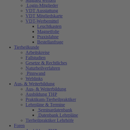
Mitglied werden
Login-Mitglieder
VDT Ausstattung
VDT Mitgliedskarte
VDT-Werbemittel
Leuchtkasten
Magnetfolie
Praxisfahne
Bestellanfrage
Tierheilkunde
Arbeitskreise
Fallstudien
Gesetze & Rechtliches
Naturheilverfahren
Pinnwand
Weblinks
Aus- & Weiterbildung
Aus- & Weiterbildung
Ausbildung THP
Praktikum-Tierheilpraktiker
Lehrpläne & Termine
Seminardatenbank
Datenbank Lehrpläne
Tierheilpraktiker Lehrhöfe
Foren