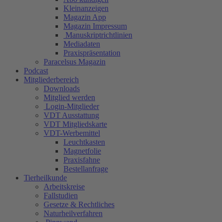
Kleinanzeigen
Magazin App
Magazin Impressum
Manuskriptrichtlinien
Mediadaten
Praxispräsentation
Paracelsus Magazin
Podcast
Mitgliederbereich
Downloads
Mitglied werden
Login-Mitglieder
VDT Ausstattung
VDT Mitgliedskarte
VDT-Werbemittel
Leuchtkasten
Magnetfolie
Praxisfahne
Bestellanfrage
Tierheilkunde
Arbeitskreise
Fallstudien
Gesetze & Rechtliches
Naturheilverfahren