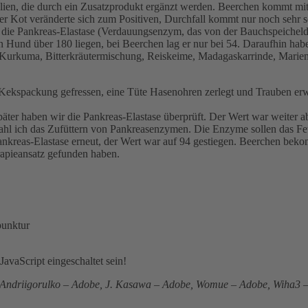
lien, die durch ein Zusatzprodukt ergänzt werden. Beerchen kommt mi
Kot veränderte sich zum Positiven, Durchfall kommt nur noch sehr se
ss die Pankreas-Elastase (Verdauungsenzym, das von der Bauchspeicheld
n Hund über 180 liegen, bei Beerchen lag er nur bei 54. Daraufhin habe
 Kurkuma, Bitterkräutermischung, Reiskeime, Madagaskarrinde, Mariend
e Kekspackung gefressen, eine Tüte Hasenohren zerlegt und Trauben er
er haben wir die Pankreas-Elastase überprüft. Der Wert war weiter a
fahl ich das Zufüttern von Pankreasenzymen. Die Enzyme sollen das Fe
kreas-Elastase erneut, der Wert war auf 94 gestiegen. Beerchen be
erapieansatz gefunden haben.
punktur
avaScript eingeschaltet sein!
, Andriigorulko – Adobe, J. Kasawa – Adobe, Womue – Adobe, Wiha3 