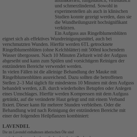
antibakteriell, fungistatisch, virustatisch
und schmerzlindernd. Sowohl in
experimentellen als auch in klinischen
Studien konnte gezeigt werden, dass sie
die Wundheilungszeit hochsignifikant
verkürzen.
Ein Aufguss aus Ringelblumenblüten
eignet sich als effektives Wundreinigungsmittel, auch bei
verschmutzten Wunden. Hierfür werden 6TL getrocknete
Ringelblumenblüten (ohne Kelchblätter) mit 500ml kochendem
Wasser übergossen. Nach 10 Minuten Ziehzeit wird der Aufguss
abgeseiht und kann zum Spülen und vorsichtigem Reinigen der
entzündeten Bereiche verwendet werden.
In vielen Fällen ist die alleinige Behandlung der Mauke mit
Ringelblumenblüten ausreichend. Dazu sollten die betroffenen
Stellen 2–3 Mal täglich für mindestens 10 Minuten mit dem Aufguss
behandelt werden, z.B. durch wiederholtes Betupfen oder Anlegen
eines Umschlages. Hierfür werden Kompressen mit dem Aufguss
getränkt, auf die veränderte Haut gelegt und mit einem Verband
fixiert. Dieser kann für mehrere Stunden verbleiben. Oder die
Behandlung wird nach Reinigung der entzündeten Bereiche mit
einer der folgenden Heilpflanzen kombiniert:
LAVENDEL
Die im Lavendel enthaltenen ätherischen Öle sind