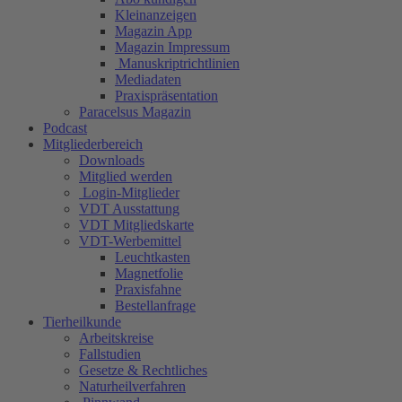
Kleinanzeigen
Magazin App
Magazin Impressum
Manuskriptrichtlinien
Mediadaten
Praxispräsentation
Paracelsus Magazin
Podcast
Mitgliederbereich
Downloads
Mitglied werden
Login-Mitglieder
VDT Ausstattung
VDT Mitgliedskarte
VDT-Werbemittel
Leuchtkasten
Magnetfolie
Praxisfahne
Bestellanfrage
Tierheilkunde
Arbeitskreise
Fallstudien
Gesetze & Rechtliches
Naturheilverfahren