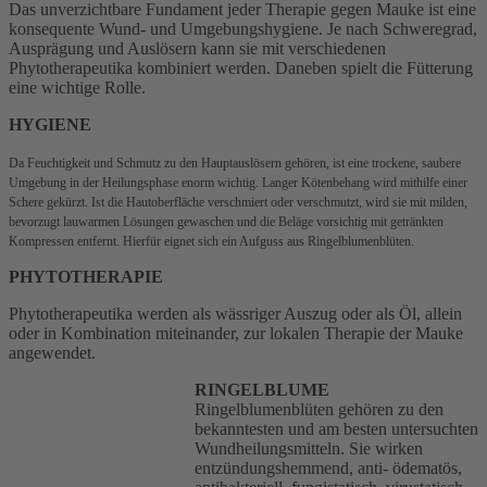
Das unverzichtbare Fundament jeder Therapie gegen Mauke ist eine
konsequente Wund- und Umgebungshygiene. Je nach Schweregrad,
Ausprägung und Auslösern kann sie mit verschiedenen
Phytotherapeutika kombiniert werden. Daneben spielt die Fütterung
eine wichtige Rolle.
HYGIENE
Da Feuchtigkeit und Schmutz zu den Hauptauslösern gehören, ist eine trockene, saubere
Umgebung in der Heilungsphase enorm wichtig. Langer Kötenbehang wird mithilfe einer
Schere gekürzt. Ist die Hautoberfläche verschmiert oder verschmutzt, wird sie mit milden,
bevorzugt lauwarmen Lösungen gewaschen und die Beläge vorsichtig mit getränkten
Kompressen entfernt. Hierfür eignet sich ein Aufguss aus Ringelblumenblüten.
PHYTOTHERAPIE
Phytotherapeutika werden als wässriger Auszug oder als Öl, allein
oder in Kombination miteinander, zur lokalen Therapie der Mauke
angewendet.
RINGELBLUME
Ringelblumenblüten gehören zu den
bekanntesten und am besten untersuchten
Wundheilungsmitteln. Sie wirken
entzündungshemmend, anti- ödematös,