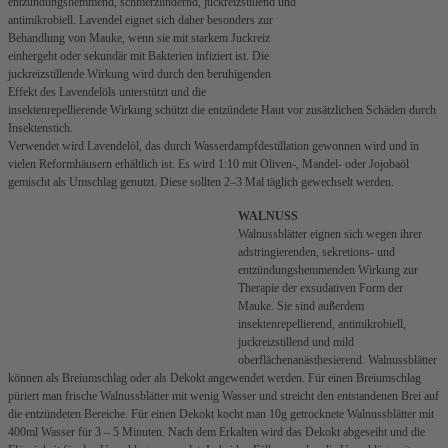
entzündungshemmend, schmerzlindernd, juckreizstillend und
antimikrobiell. Lavendel eignet sich daher besonders zur
Behandlung von Mauke, wenn sie mit starkem Juckreiz
einhergeht oder sekundär mit Bakterien infiziert ist. Die
juckreizstillende Wirkung wird durch den beruhigenden
Effekt des Lavendelöls unterstützt und die
insektenrepellierende Wirkung schützt die entzündete Haut vor zusätzlichen Schäden durch
Insektenstich.
Verwendet wird Lavendelöl, das durch Wasserdampfdestillation gewonnen wird und in
vielen Reformhäusern erhältlich ist. Es wird 1:10 mit Oliven-, Mandel- oder Jojobaöl
gemischt als Umschlag genutzt. Diese sollten 2–3 Mal täglich gewechselt werden.
WALNUSS
Walnussblätter eignen sich wegen ihrer
adstringierenden, sekretions- und
entzündungshemmenden Wirkung zur
Therapie der exsudativen Form der
Mauke. Sie sind außerdem
insektenrepellierend, antimikrobiell,
juckreizstillend und mild
oberflächenanästhesierend. Walnussblätter
können als Breiumschlag oder als Dekokt angewendet werden. Für einen Breiumschlag
püriert man frische Walnussblätter mit wenig Wasser und streicht den entstandenen Brei auf
die entzündeten Bereiche. Für einen Dekokt kocht man 10g getrocknete Walnussblätter mit
400ml Wasser für 3 – 5 Minuten. Nach dem Erkalten wird das Dekokt abgeseiht und die