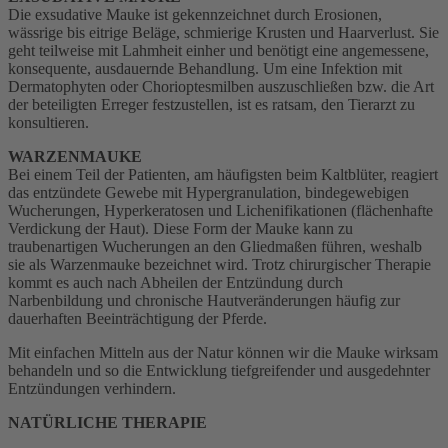
Die exsudative Mauke ist gekennzeichnet durch Erosionen,
wässrige bis eitrige Beläge, schmierige Krusten und Haarverlust. Sie
geht teilweise mit Lahmheit einher und benötigt eine angemessene,
konsequente, ausdauernde Behandlung. Um eine Infektion mit
Dermatophyten oder Chorioptesmilben auszuschließen bzw. die Art
der beteiligten Erreger festzustellen, ist es ratsam, den Tierarzt zu
konsultieren.
WARZENMAUKE
Bei einem Teil der Patienten, am häufigsten beim Kaltblüter, reagiert
das entzündete Gewebe mit Hypergranulation, bindegewebigen
Wucherungen, Hyperkeratosen und Lichenifikationen (flächenhafte
Verdickung der Haut). Diese Form der Mauke kann zu
traubenartigen Wucherungen an den Gliedmaßen führen, weshalb
sie als Warzenmauke bezeichnet wird. Trotz chirurgischer Therapie
kommt es auch nach Abheilen der Entzündung durch
Narbenbildung und chronische Hautveränderungen häufig zur
dauerhaften Beeinträchtigung der Pferde.
Mit einfachen Mitteln aus der Natur können wir die Mauke wirksam
behandeln und so die Entwicklung tiefgreifender und ausgedehnter
Entzündungen verhindern.
NATÜRLICHE THERAPIE