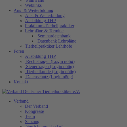
Pinnwand
Weblinks
Aus- & Weiterbildung
Aus- & Weiterbildung
Ausbildung THP
Praktikum-Tierheilpraktiker
Lehrpläne & Termine
Seminardatenbank
Datenbank Lehrpläne
Tierheilpraktiker Lehrhöfe
Foren
Ausbildung THP
Rechtsfragen (Login nötig)
Steuerfragen (Login nötig)
Tierheilkunde (Login nötig)
Datenschutz (Login nötig)
Kontakt
Verband
Der Verband
Kongresse
Team
Satzung
Versicherungsbedarf