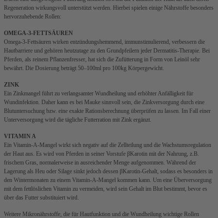
Regeneration wirkungsvoll unterstützt werden. Hierbei spielen einige Nährstoffe besonders
hervorzuhebende Rollen:
OMEGA-3-FETTSÄUREN
Omega-3-Fettsäuren wirken entzündungshemmend, immunstimulierend, verbessern die
Hautbarriere und gehören heutzutage zu den Grundpfeilern jeder Dermatitis-Therapie. Bei
Pferden, als reinem Pflanzenfresser, hat sich die Zufütterung in Form von Leinöl sehr
bewährt. Die Dosierung beträgt 50–100ml pro 100kg Körpergewicht.
ZINK
Ein Zinkmangel führt zu verlangsamter Wundheilung und erhöhter Anfälligkeit für
Wundinfektion. Daher kann es bei Mauke sinnvoll sein, die Zinkversorgung durch eine
Blutuntersuchung bzw. eine exakte Rationsberechnung überprüfen zu lassen. Im Fall einer
Unterversorgung wird die tägliche Futterration mit Zink ergänzt.
VITAMIN A
Ein Vitamin-A-Mangel wirkt sich negativ auf die Zellteilung und die Wachstumsregulation
der Haut aus. Es wird von Pferden in seiner Vorstufe βKarotin mit der Nahrung, z.B.
frischem Gras, normalerweise in ausreichender Menge aufgenommen. Während der
Lagerung als Heu oder Silage sinkt jedoch dessen βKarotin-Gehalt, sodass es besonders in
den Wintermonaten zu einem Vitamin-A-Mangel kommen kann. Um eine Überversorgung
mit dem fettlöslichen Vitamin zu vermeiden, wird sein Gehalt im Blut bestimmt, bevor es
über das Futter substituiert wird.
Weitere Mikronährstoffe, die für Hautfunktion und die Wundheilung wichtige Rollen