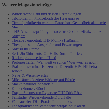
Weitere Magazinbeiträge
Wunderwerk Haut und dessen Erkrankungen
Trichogramm: Mikroskopische Haaranalyse
Tierheilpraktiker/in werden: Paracelsus Gesundheitsakademie
Mannheim
THP-Abschlussprüfung: Paracelsus Gesundheitsakademie
Stuttgart
Therapeutenporträt: THP Monika Hußmann
Therapeut sein - Ansprüche und Erwartungen
Shiatsu für Pferde
Serie Jin Shin Jyutsu® - Heilströmen für Tiere
Rückenprobleme beim Hund
Prüfungsfragen: Wer weiß es schon? Wer weiß es noch?
Praktikumsseminar Katzen mit Dozentin HP/THP Petra
Jericke
News & Wissenswertes
Milchsäurebakterien: Wirkung auf Pferde
Mauke natürlich behandeln
Kinderzimmer: Störche
Fragen Sie unseren Experten: THP Dirk Röse
Fallstudie: Wiederkehrende Durchfälle
Fälle aus der THP-Praxis für die Praxis
Fachqualifikation Verhaltenstherapie bei Katzen