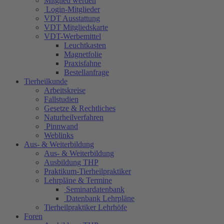
Mitglied werden
Login-Mitglieder
VDT Ausstattung
VDT Mitgliedskarte
VDT-Werbemittel
Leuchtkasten
Magnetfolie
Praxisfahne
Bestellanfrage
Tierheilkunde
Arbeitskreise
Fallstudien
Gesetze & Rechtliches
Naturheilverfahren
Pinnwand
Weblinks
Aus- & Weiterbildung
Aus- & Weiterbildung
Ausbildung THP
Praktikum-Tierheilpraktiker
Lehrpläne & Termine
Seminardatenbank
Datenbank Lehrpläne
Tierheilpraktiker Lehrhöfe
Foren