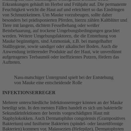
Erkrankungen gehäuft im Herbst und Frühjahr auf. Die permanente
Feuchtigkeit weicht die Haut auf und erleichtert so das Eindringen
von Schmutzkeimen. Um Mauke vorzubeugen, sollte daher
besonders bei prädisponierten Pferden, hierzu zählen Kaltblüter und
Tiere mit langem, dichtem Fesselbehang oder weißer
Beinbehaarung, auf trockene Umgebungsbedingungen geachtet
werden. Weitere Umgebungsfaktoren, die die Entstehung von
Mauke begünstigen, sind Ammoniak, z.B. bei mangelhafter
Stallhygiene, sowie sandiger oder alkalischer Boden. Auch die
Anwendung irritierender Produkte auf der Haut, wie unverdünnt
aufgetragenes Teebaumöl oder ineffizientes Putzen, fördern das
Auftreten.
Nass-matschiger Untergrund spielt bei der Entstehung
von Mauke eine entscheidende Rolle
INFEKTIONSERREGER
Mehrere unterschiedliche Infektionserreger können an der Mauke
beteiligt sein. In den meisten Fällen handelt es sich um bakterielle
Sekundärinfektionen der bereits vorgeschädigten Haut mit
Staphylokokken. Auch Dermatophilus congolensis (Grampositives
Bakterium) und fusiforme Bakterien (spindel- oder lanzettförmige
Bakterien) kommen vor. Malassezien (Hefepilze), Dermatophyten