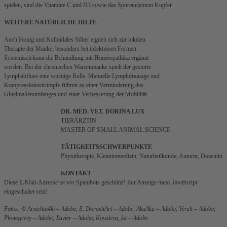
spielen, sind die Vitamine C und D3 sowie das Spurenelement Kupfer.
WEITERE NATÜRLICHE HILFE
Auch Honig und Kolloidales Silber eignen sich zur lokalen
Therapie der Mauke, besonders bei infektiösen Formen.
Systemisch kann die Behandlung mit Homöopathika ergänzt
werden. Bei der chronischen Warzenmauke spielt der gestörte
Lymphabfluss eine wichtige Rolle. Manuelle Lymphdrainage und
Kompressionsstrümpfe führen zu einer Verminderung des
Gliedmaßenumfanges und einer Verbesserung der Mobilität.
DR. MED. VET. DORINA LUX
TIERÄRZTIN
MASTER OF SMALL ANIMAL SCIENCE
TÄTIGKEITSSCHWERPUNKTE
Phytotherapie, Kleintiermedizin, Naturheilkunde, Autorin, Dozentin
KONTAKT
Diese E-Mail-Adresse ist vor Spambots geschützt! Zur Anzeige muss JavaScript
eingeschaltet sein!
Fotos: © Arxichtu4ki – Adobe, E. DoroshArt – Adobe, AkuAku – Adobe, Verzh – Adobe,
Photogrevy – Adobe, Xavier – Adobe, Kovaleva_ka – Adobe