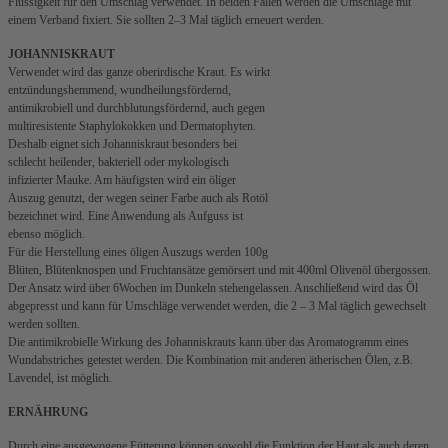
Flüssigkeit für den Umschlag verwendet. In beiden Fällen werden die Umschläge mit
einem Verband fixiert. Sie sollten 2–3 Mal täglich erneuert werden.
JOHANNISKRAUT
Verwendet wird das ganze oberirdische Kraut. Es wirkt
entzündungshemmend, wundheilungsfördernd,
antimikrobiell und durchblutungsfördernd, auch gegen
multiresistente Staphylokokken und Dermatophyten.
Deshalb eignet sich Johanniskraut besonders bei
schlecht heilender, bakteriell oder mykologisch
infizierter Mauke. Am häufigsten wird ein öliger
Auszug genutzt, der wegen seiner Farbe auch als Rotöl
bezeichnet wird. Eine Anwendung als Aufguss ist
ebenso möglich.
Für die Herstellung eines öligen Auszugs werden 100g
Blüten, Blütenknospen und Fruchtansätze gemörsert und mit 400ml Olivenöl übergossen.
Der Ansatz wird über 6Wochen im Dunkeln stehengelassen. Anschließend wird das Öl
abgepresst und kann für Umschläge verwendet werden, die 2 – 3 Mal täglich gewechselt
werden sollten.
Die antimikrobielle Wirkung des Johanniskrauts kann über das Aromatogramm eines
Wundabstriches getestet werden. Die Kombination mit anderen ätherischen Ölen, z.B.
Lavendel, ist möglich.
ERNÄHRUNG
Durch eine ausgewogene Fütterung können sowohl die Funktion der Haut als auch deren