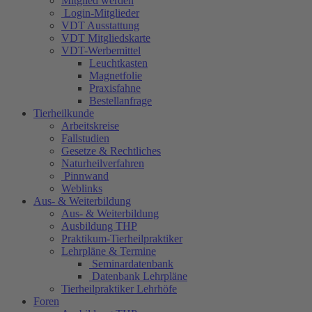
Mitglied werden
Login-Mitglieder
VDT Ausstattung
VDT Mitgliedskarte
VDT-Werbemittel
Leuchtkasten
Magnetfolie
Praxisfahne
Bestellanfrage
Tierheilkunde
Arbeitskreise
Fallstudien
Gesetze & Rechtliches
Naturheilverfahren
Pinnwand
Weblinks
Aus- & Weiterbildung
Aus- & Weiterbildung
Ausbildung THP
Praktikum-Tierheilpraktiker
Lehrpläne & Termine
Seminardatenbank
Datenbank Lehrpläne
Tierheilpraktiker Lehrhöfe
Foren