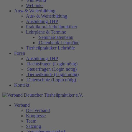
Pinnwand
Weblinks
Aus- & Weiterbildung
Aus- & Weiterbildung
Ausbildung THP
Praktikum-Tierheilpraktiker
Lehrpläne & Termine
Seminardatenbank
Datenbank Lehrpläne
Tierheilpraktiker Lehrhöfe
Foren
Ausbildung THP
Rechtsfragen (Login nötig)
Steuerfragen (Login nötig)
Tierheilkunde (Login nötig)
Datenschutz (Login nötig)
Kontakt
Verband
Der Verband
Kongresse
Team
Satzung
Versicherungsbedarf