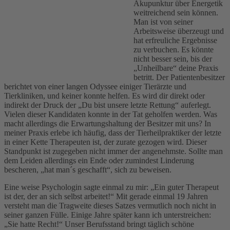
Akupunktur über Energetik
weitreichend sein können.
Man ist von seiner
Arbeitsweise überzeugt und
hat erfreuliche Ergebnisse
zu verbuchen. Es könnte
nicht besser sein, bis der
„Unheilbare“ deine Praxis
betritt. Der Patientenbesitzer
berichtet von einer langen Odyssee einiger Tierärzte und
Tierkliniken, und keiner konnte helfen. Es wird dir direkt oder
indirekt der Druck der „Du bist unsere letzte Rettung“ auferlegt.
Vielen dieser Kandidaten konnte in der Tat geholfen werden. Was
macht allerdings die Erwartungshaltung der Besitzer mit uns? In
meiner Praxis erlebe ich häufig, dass der Tierheilpraktiker der letzte
in einer Kette Therapeuten ist, der zurate gezogen wird. Dieser
Standpunkt ist zugegeben nicht immer der angenehmste. Sollte man
dem Leiden allerdings ein Ende oder zumindest Linderung
bescheren, „hat man´s geschafft“, sich zu beweisen.
Eine weise Psychologin sagte einmal zu mir: „Ein guter Therapeut
ist der, der an sich selbst arbeitet!“ Mit gerade einmal 19 Jahren
versteht man die Tragweite dieses Satzes vermutlich noch nicht in
seiner ganzen Fülle. Einige Jahre später kann ich unterstreichen:
„Sie hatte Recht!“ Unser Berufsstand bringt täglich schöne