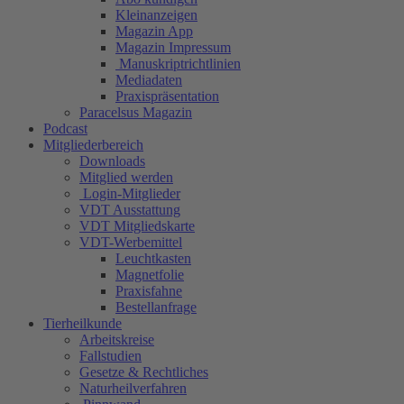
Kleinanzeigen
Magazin App
Magazin Impressum
Manuskriptrichtlinien
Mediadaten
Praxispräsentation
Paracelsus Magazin
Podcast
Mitgliederbereich
Downloads
Mitglied werden
Login-Mitglieder
VDT Ausstattung
VDT Mitgliedskarte
VDT-Werbemittel
Leuchtkasten
Magnetfolie
Praxisfahne
Bestellanfrage
Tierheilkunde
Arbeitskreise
Fallstudien
Gesetze & Rechtliches
Naturheilverfahren