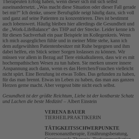
Therapeuten Erfolg haben, wenn dieser sich mit sich selbst
auseinandersetzt. „Was macht diese Situation oder dieser Fall gerade
bei mir?“ Ich denke, unsere Berufsgilde neigt häufig dazu, sich voll
und ganz auf seine Patienten zu konzentrieren. Dies ist bestimmt
auch lobenswert. Häufig bleiben hier allerdings die Gesundheit und
die „Work-LifeBalance“ des THP auf der Strecke. Leider kenne ich
für diesen Sachverhalt ein paar Beispiele im Kollegenkreis. Wenn
ich mich ausgeglichen fühle und in meiner Mitte stehe, kann ich
dem aufgewühlten Patientenbesitzer mit Ruhe begegnen und ihm
dabei helfen, ein Stück seiner Sorgen loslassen zu können. Wir
müssen vor allem in Bezug auf Tiere einkalkulieren, dass wir es mit
hochempathischen Wesen zu tun haben. Sie merken unsere innere
Anspannung auch dann, wenn es das Herrchen/Frauchen vielleicht
nicht spürt. Eine Berufung ist etwas Tolles. Das gefunden zu haben,
für das man brennt. Etwas im Leben zu haben, das man aus ganzen
Herzen gerne macht. Aber vergesst bitte nicht euch selbst.
Gesundheit ist der größte Reichtum, Liebe ist der kostbarste Schatz
und Lachen die beste Medizin! –
Albert Einstein
VERENA BAUER
TIERHEILPRAKTIKERIN
TÄTIGKEITSSCHWERPUNKTE
Bioresonanztherapie, Ernährungsberatung,