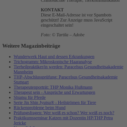
Craniosacrale Therapie, Tierkommunikation
KONTAKT
Diese E-Mail-Adresse ist vor Spambots
geschützt! Zur Anzeige muss JavaScript
eingeschaltet sein!
Foto: © Tartila – Adobe
Weitere Magazinbeiträge
Wunderwerk Haut und dessen Erkrankungen
Trichogramm: Mikroskopische Haaranalyse
Tierheilpraktiker/in werden: Paracelsus Gesundheitsakademie
Mannheim
THP-Abschlussprüfung: Paracelsus Gesundheitsakademie
Stuttgart
Therapeutenporträt: THP Monika Hußmann
Therapeut sein - Ansprüche und Erwartungen
Shiatsu für Pferde
Serie Jin Shin Jyutsu® - Heilströmen für Tiere
Rückenprobleme beim Hund
Prüfungsfragen: Wer weiß es schon? Wer weiß es noch?
Praktikumsseminar Katzen mit Dozentin HP/THP Petra
Jericke