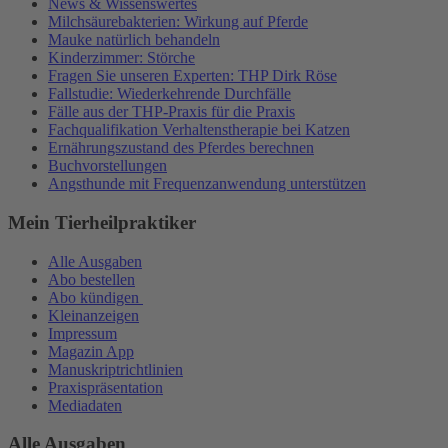
News & Wissenswertes
Milchsäurebakterien: Wirkung auf Pferde
Mauke natürlich behandeln
Kinderzimmer: Störche
Fragen Sie unseren Experten: THP Dirk Röse
Fallstudie: Wiederkehrende Durchfälle
Fälle aus der THP-Praxis für die Praxis
Fachqualifikation Verhaltenstherapie bei Katzen
Ernährungszustand des Pferdes berechnen
Buchvorstellungen
Angsthunde mit Frequenzanwendung unterstützen
Mein Tierheilpraktiker
Alle Ausgaben
Abo bestellen
Abo kündigen
Kleinanzeigen
Impressum
Magazin App
Manuskriptrichtlinien
Praxispräsentation
Mediadaten
Alle Ausgaben