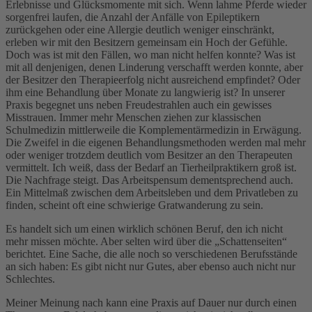
Erlebnisse und Glücksmomente mit sich. Wenn lahme Pferde wieder
sorgenfrei laufen, die Anzahl der Anfälle von Epileptikern
zurückgehen oder eine Allergie deutlich weniger einschränkt,
erleben wir mit den Besitzern gemeinsam ein Hoch der Gefühle.
Doch was ist mit den Fällen, wo man nicht helfen konnte? Was ist
mit all denjenigen, denen Linderung verschafft werden konnte, aber
der Besitzer den Therapieerfolg nicht ausreichend empfindet? Oder
ihm eine Behandlung über Monate zu langwierig ist? In unserer
Praxis begegnet uns neben Freudestrahlen auch ein gewisses
Misstrauen. Immer mehr Menschen ziehen zur klassischen
Schulmedizin mittlerweile die Komplementärmedizin in Erwägung.
Die Zweifel in die eigenen Behandlungsmethoden werden mal mehr
oder weniger trotzdem deutlich vom Besitzer an den Therapeuten
vermittelt. Ich weiß, dass der Bedarf an Tierheilpraktikern groß ist.
Die Nachfrage steigt. Das Arbeitspensum dementsprechend auch.
Ein Mittelmaß zwischen dem Arbeitsleben und dem Privatleben zu
finden, scheint oft eine schwierige Gratwanderung zu sein.
Es handelt sich um einen wirklich schönen Beruf, den ich nicht
mehr missen möchte. Aber selten wird über die „Schattenseiten“
berichtet. Eine Sache, die alle noch so verschiedenen Berufsstände
an sich haben: Es gibt nicht nur Gutes, aber ebenso auch nicht nur
Schlechtes.
Meiner Meinung nach kann eine Praxis auf Dauer nur durch einen