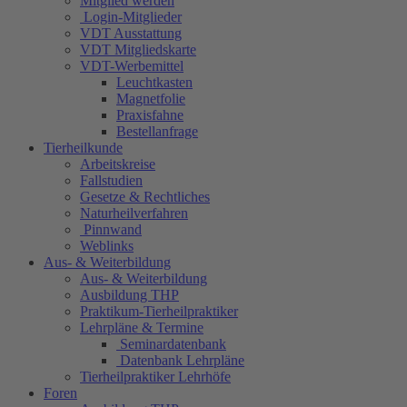
Mitglied werden
Login-Mitglieder
VDT Ausstattung
VDT Mitgliedskarte
VDT-Werbemittel
Leuchtkasten
Magnetfolie
Praxisfahne
Bestellanfrage
Tierheilkunde
Arbeitskreise
Fallstudien
Gesetze & Rechtliches
Naturheilverfahren
Pinnwand
Weblinks
Aus- & Weiterbildung
Aus- & Weiterbildung
Ausbildung THP
Praktikum-Tierheilpraktiker
Lehrpläne & Termine
Seminardatenbank
Datenbank Lehrpläne
Tierheilpraktiker Lehrhöfe
Foren