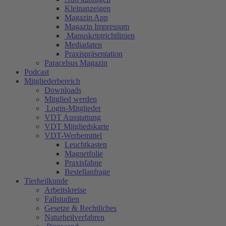
Kleinanzeigen
Magazin App
Magazin Impressum
Manuskriptrichtlinien
Mediadaten
Praxispräsentation
Paracelsus Magazin
Podcast
Mitgliederbereich
Downloads
Mitglied werden
Login-Mitglieder
VDT Ausstattung
VDT Mitgliedskarte
VDT-Werbemittel
Leuchtkasten
Magnetfolie
Praxisfahne
Bestellanfrage
Tierheilkunde
Arbeitskreise
Fallstudien
Gesetze & Rechtliches
Naturheilverfahren