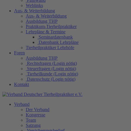
Pinnwand
Weblinks
Aus- & Weiterbildung
Aus- & Weiterbildung
Ausbildung THP
Praktikum-Tierheilpraktiker
Lehrpläne & Termine
Seminardatenbank
Datenbank Lehrpläne
Tierheilpraktiker Lehrhöfe
Foren
Ausbildung THP
Rechtsfragen (Login nötig)
Steuerfragen (Login nötig)
Tierheilkunde (Login nötig)
Datenschutz (Login nötig)
Kontakt
Verband
Der Verband
Kongresse
Team
Satzung
Versicherungsbedarf