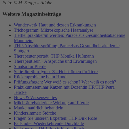
Foto: © M. Kropp – Adobe
Weitere Magazinbeiträge
Wunderwerk Haut und dessen Erkrankungen
Trichogramm: Mikroskopische Haaranalyse
Tierheilpraktiker/in werden: Paracelsus Gesundheitsakademie
Mannheim
THP-Abschlussprüfung: Paracelsus Gesundheitsakademie
Stuttgart
Therapeutenporträt: THP Monika Hußmann
Therapeut sein - Ansprüche und Erwartungen
Shiatsu für Pferde
Serie Jin Shin Jyutsu® - Heilströmen für Tiere
Rückenprobleme beim Hund
Prüfungsfragen: Wer weiß es schon? Wer weiß es noch?
Praktikumsseminar Katzen mit Dozentin HP/THP Petra
Jericke
News & Wissenswertes
Milchsäurebakterien: Wirkung auf Pferde
Mauke natürlich behandeln
Kinderzimmer: Störche
Fragen Sie unseren Experten: THP Dirk Röse
Fallstudie: Wiederkehrende Durchfälle
Fälle aus der THP-Praxis für die Praxis