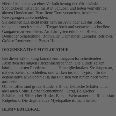
Hierbei kommt es zu einer Verknöcherung der Wirbelsäule.
Spondxlosen verlaufen meist in Schüben und treten vermehrt bei
älteren Hunden auf. Betroffene Tiere versuchen, bestimmte
Bewegungen zu vermeiden.
Sie springen z.B. nicht mehr gern ins Auto oder auf das Sofa,
steigen nur noch selten die Treppe hoch und versuchen, schnellere
Gangarten zu vermeiden. Am häufigsten erkranken Boxer,
Deutscher Schäferhund, Rottweiler, Dalmatiner, Labrador Retriever,
Golden Retriever und Basset Hounds.
DEGENERATIVE MYELOPATHIE
Bei dieser Erkrankung kommt zum langsam fortschreitenden
Absterben der langen Rückenmarksbahnen. Die Hunde zeigen
häufig die ersten Probleme an den Hintergliedmaßen. Sie fangen an,
mit den Zehen zu schleifen, und wirken instabil. Typisch für die
degenerative Myelopathie ist, dass sie sich von hinten nach vorne
ausbreitet.
Oft betroffen sind große Hunde, z.B. der Deutsche Schäferhund,
aber auch Collie, Berner Sennenhund, Corgi, Belgischer
Schäferhund, Sibirischer Husky, Barsoi, Weimaraner und Rhodesian
Ridgeback. Die degenerative Myelopathie ist nicht heilbar.
HEMIVERTEBRAE