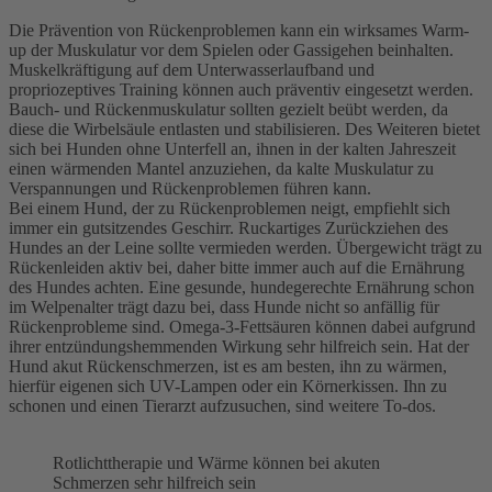
Die Prävention von Rückenproblemen kann ein wirksames Warm-
up der Muskulatur vor dem Spielen oder Gassigehen beinhalten.
Muskelkräftigung auf dem Unterwasserlaufband und
propriozeptives Training können auch präventiv eingesetzt werden.
Bauch- und Rückenmuskulatur sollten gezielt beübt werden, da
diese die Wirbelsäule entlasten und stabilisieren. Des Weiteren bietet
sich bei Hunden ohne Unterfell an, ihnen in der kalten Jahreszeit
einen wärmenden Mantel anzuziehen, da kalte Muskulatur zu
Verspannungen und Rückenproblemen führen kann.
Bei einem Hund, der zu Rückenproblemen neigt, empfiehlt sich
immer ein gutsitzendes Geschirr. Ruckartiges Zurückziehen des
Hundes an der Leine sollte vermieden werden. Übergewicht trägt zu
Rückenleiden aktiv bei, daher bitte immer auch auf die Ernährung
des Hundes achten. Eine gesunde, hundegerechte Ernährung schon
im Welpenalter trägt dazu bei, dass Hunde nicht so anfällig für
Rückenprobleme sind. Omega-3-Fettsäuren können dabei aufgrund
ihrer entzündungshemmenden Wirkung sehr hilfreich sein. Hat der
Hund akut Rückenschmerzen, ist es am besten, ihn zu wärmen,
hierfür eigenen sich UV-Lampen oder ein Körnerkissen. Ihn zu
schonen und einen Tierarzt aufzusuchen, sind weitere To-dos.
Rotlichttherapie und Wärme können bei akuten
Schmerzen sehr hilfreich sein