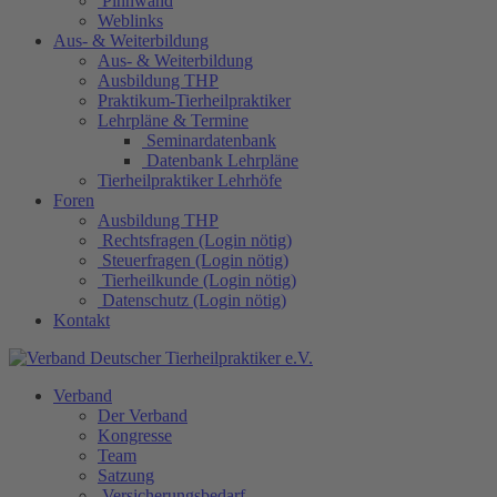
Pinnwand
Weblinks
Aus- & Weiterbildung
Aus- & Weiterbildung
Ausbildung THP
Praktikum-Tierheilpraktiker
Lehrpläne & Termine
Seminardatenbank
Datenbank Lehrpläne
Tierheilpraktiker Lehrhöfe
Foren
Ausbildung THP
Rechtsfragen (Login nötig)
Steuerfragen (Login nötig)
Tierheilkunde (Login nötig)
Datenschutz (Login nötig)
Kontakt
Verband
Der Verband
Kongresse
Team
Satzung
Versicherungsbedarf