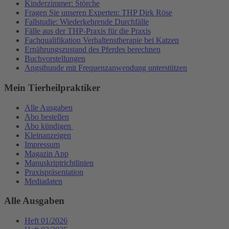
Kinderzimmer: Störche
Fragen Sie unseren Experten: THP Dirk Röse
Fallstudie: Wiederkehrende Durchfälle
Fälle aus der THP-Praxis für die Praxis
Fachqualifikation Verhaltenstherapie bei Katzen
Ernährungszustand des Pferdes berechnen
Buchvorstellungen
Angsthunde mit Frequenzanwendung unterstützen
Mein Tierheilpraktiker
Alle Ausgaben
Abo bestellen
Abo kündigen
Kleinanzeigen
Impressum
Magazin App
Manuskriptrichtlinien
Praxispräsentation
Mediadaten
Alle Ausgaben
Heft 01/2026