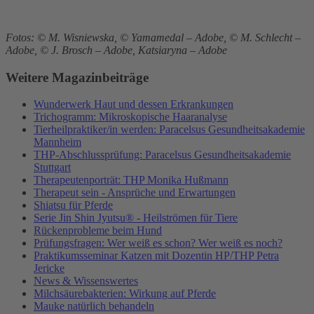
Fotos: © M. Wisniewska, © Yamamedal – Adobe, © M. Schlecht –
Adobe, © J. Brosch – Adobe, Katsiaryna – Adobe
Weitere Magazinbeiträge
Wunderwerk Haut und dessen Erkrankungen
Trichogramm: Mikroskopische Haaranalyse
Tierheilpraktiker/in werden: Paracelsus Gesundheitsakademie
Mannheim
THP-Abschlussprüfung: Paracelsus Gesundheitsakademie
Stuttgart
Therapeutenporträt: THP Monika Hußmann
Therapeut sein - Ansprüche und Erwartungen
Shiatsu für Pferde
Serie Jin Shin Jyutsu® - Heilströmen für Tiere
Rückenprobleme beim Hund
Prüfungsfragen: Wer weiß es schon? Wer weiß es noch?
Praktikumsseminar Katzen mit Dozentin HP/THP Petra
Jericke
News & Wissenswertes
Milchsäurebakterien: Wirkung auf Pferde
Mauke natürlich behandeln