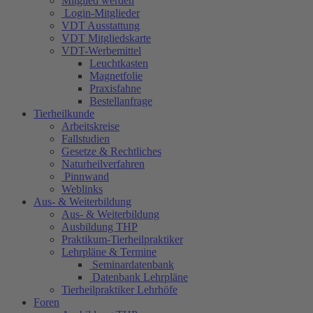
Mitglied werden
Login-Mitglieder
VDT Ausstattung
VDT Mitgliedskarte
VDT-Werbemittel
Leuchtkasten
Magnetfolie
Praxisfahne
Bestellanfrage
Tierheilkunde
Arbeitskreise
Fallstudien
Gesetze & Rechtliches
Naturheilverfahren
Pinnwand
Weblinks
Aus- & Weiterbildung
Aus- & Weiterbildung
Ausbildung THP
Praktikum-Tierheilpraktiker
Lehrpläne & Termine
Seminardatenbank
Datenbank Lehrpläne
Tierheilpraktiker Lehrhöfe
Foren