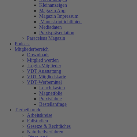
Kleinanzeigen
Magazin App
Magazin Impressum
Manuskriptrichtlinien
Mediadaten
Praxispräsentation
Paracelsus Magazin
Podcast
Mitgliederbereich
Downloads
Mitglied werden
Login-Mitglieder
VDT Ausstattung
VDT Mitgliedskarte
VDT-Werbemittel
Leuchtkasten
Magnetfolie
Praxisfahne
Bestellanfrage
Tierheilkunde
Arbeitskreise
Fallstudien
Gesetze & Rechtliches
Naturheilverfahren