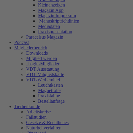
Kleinanzeigen
Magazin App
Magazin Impressum
Manuskriptrichtlinien
Mediadaten
Praxispräsentation
Paracelsus Magazin
Podcast
Mitgliederbereich
Downloads
Mitglied werden
Login-Mitglieder
VDT Ausstattung
VDT Mitgliedskarte
VDT-Werbemittel
Leuchtkasten
Magnetfolie
Praxisfahne
Bestellanfrage
Tierheilkunde
Arbeitskreise
Fallstudien
Gesetze & Rechtliches
Naturheilverfahren