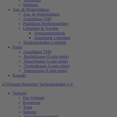
Pinnwand
Weblinks
Aus- & Weiterbildung
Aus- & Weiterbildung
Ausbildung THP
Praktikum-Tierheilpraktiker
Lehrpläne & Termine
Seminardatenbank
Datenbank Lehrpläne
Tierheilpraktiker Lehrhöfe
Foren
Ausbildung THP
Rechtsfragen (Login nötig)
Steuerfragen (Login nötig)
Tierheilkunde (Login nötig)
Datenschutz (Login nötig)
Kontakt
Verband
Der Verband
Kongresse
Team
Satzung
Versicherungsbedarf