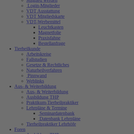
Mitglied werden
Login-Mitglieder
VDT Ausstattung
VDT Mitgliedskarte
VDT-Werbemittel
Leuchtkasten
Magnetfolie
Praxisfahne
Bestellanfrage
Tierheilkunde
Arbeitskreise
Fallstudien
Gesetze & Rechtliches
Naturheilverfahren
Pinnwand
Weblinks
Aus- & Weiterbildung
Aus- & Weiterbildung
Ausbildung THP
Praktikum-Tierheilpraktiker
Lehrpläne & Termine
Seminardatenbank
Datenbank Lehrpläne
Tierheilpraktiker Lehrhöfe
Foren