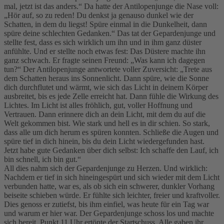
mal, jetzt ist das anders.“ Da hatte der Antilopenjunge die Nase voll:
„Hör auf, so zu reden! Du denkst ja genauso dunkel wie der
Schatten, in dem du liegst! Spüre einmal in die Dunkelheit, dann
spüre deine schlechten Gedanken.“ Das tat der Gepardenjunge und
stellte fest, dass es sich wirklich um ihn und in ihm ganz düster
anfühlte. Und er stellte noch etwas fest: Das Düstere machte ihn
ganz schwach. Er fragte seinen Freund: „Was kann ich dagegen
tun?“ Der Antilopenjunge antwortete voller Zuversicht: „Trete aus
dem Schatten heraus ins Sonnenlicht. Dann spüre, wie die Sonne
dich durchflutet und wärmt, wie sich das Licht in deinem Körper
ausbreitet, bis es jede Zelle erreicht hat. Dann fühle die Wirkung des
Lichtes. Im Licht ist alles fröhlich, gut, voller Hoffnung und
Vertrauen. Dann erinnere dich an dein Licht, mit dem du auf die
Welt gekommen bist. Wie stark und hell es in dir schien. So stark,
dass alle um dich herum es spüren konnten. Schließe die Augen und
spüre tief in dich hinein, bis du dein Licht wiedergefunden hast.
Jetzt habe gute Gedanken über dich selbst: Ich schaffe den Lauf, ich
bin schnell, ich bin gut.“
All dies nahm sich der Gepardenjunge zu Herzen. Und wirklich:
Nachdem er tief in sich hineingespürt und sich wieder mit dem Licht
verbunden hatte, war es, als ob sich ein schwerer, dunkler Vorhang
beiseite schieben würde. Er fühlte sich leichter, freier und kraftvoller.
Dies genoss er zutiefst, bis ihm einfiel, was heute für ein Tag war
und warum er hier war. Der Gepardenjunge schoss los und machte
sich bereit. Punkt 11 Uhr ertönte der Startschuss. Alle gaben ihr