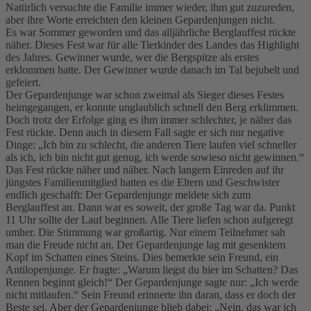
Natürlich versuchte die Familie immer wieder, ihm gut zuzureden,
aber ihre Worte erreichten den kleinen Gepardenjungen nicht.
Es war Sommer geworden und das alljährliche Berglauffest rückte
näher. Dieses Fest war für alle Tierkinder des Landes das Highlight
des Jahres. Gewinner wurde, wer die Bergspitze als erstes
erklommen hatte. Der Gewinner wurde danach im Tal bejubelt und
gefeiert.
Der Gepardenjunge war schon zweimal als Sieger dieses Festes
heimgegangen, er konnte unglaublich schnell den Berg erklimmen.
Doch trotz der Erfolge ging es ihm immer schlechter, je näher das
Fest rückte. Denn auch in diesem Fall sagte er sich nur negative
Dinge: „Ich bin zu schlecht, die anderen Tiere laufen viel schneller
als ich, ich bin nicht gut genug, ich werde sowieso nicht gewinnen.“
Das Fest rückte näher und näher. Nach langem Einreden auf ihr
jüngstes Familienmitglied hatten es die Eltern und Geschwister
endlich geschafft: Der Gepardenjunge meldete sich zum
Berglauffest an. Dann war es soweit, der große Tag war da. Punkt
11 Uhr sollte der Lauf beginnen. Alle Tiere liefen schon aufgeregt
umher. Die Stimmung war großartig. Nur einem Teilnehmer sah
man die Freude nicht an. Der Gepardenjunge lag mit gesenktem
Kopf im Schatten eines Steins. Dies bemerkte sein Freund, ein
Antilopenjunge. Er fragte: „Warum liegst du hier im Schatten? Das
Rennen beginnt gleich!“ Der Gepardenjunge sagte nur: „Ich werde
nicht mitlaufen.“ Sein Freund erinnerte ihn daran, dass er doch der
Beste sei. Aber der Gepardenjunge blieb dabei: „Nein, das war ich