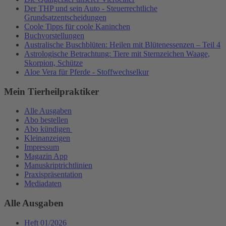
Der THP und sein Auto - Steuerrechtliche
Grundsatzentscheidungen
Coole Tipps für coole Kaninchen
Buchvorstellungen
Australische Buschblüten: Heilen mit Blütenessenzen – Teil 4
Astrologische Betrachtung: Tiere mit Sternzeichen Waage,
Skorpion, Schütze
Aloe Vera für Pferde - Stoffwechselkur
Mein Tierheilpraktiker
Alle Ausgaben
Abo bestellen
Abo kündigen
Kleinanzeigen
Impressum
Magazin App
Manuskriptrichtlinien
Praxispräsentation
Mediadaten
Alle Ausgaben
Heft 01/2026