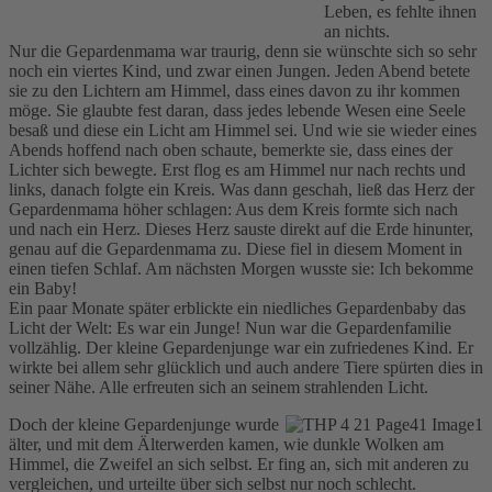
Leben, es fehlte ihnen
an nichts.
Nur die Gepardenmama war traurig, denn sie wünschte sich so sehr
noch ein viertes Kind, und zwar einen Jungen. Jeden Abend betete
sie zu den Lichtern am Himmel, dass eines davon zu ihr kommen
möge. Sie glaubte fest daran, dass jedes lebende Wesen eine Seele
besaß und diese ein Licht am Himmel sei. Und wie sie wieder eines
Abends hoffend nach oben schaute, bemerkte sie, dass eines der
Lichter sich bewegte. Erst flog es am Himmel nur nach rechts und
links, danach folgte ein Kreis. Was dann geschah, ließ das Herz der
Gepardenmama höher schlagen: Aus dem Kreis formte sich nach
und nach ein Herz. Dieses Herz sauste direkt auf die Erde hinunter,
genau auf die Gepardenmama zu. Diese fiel in diesem Moment in
einen tiefen Schlaf. Am nächsten Morgen wusste sie: Ich bekomme
ein Baby!
Ein paar Monate später erblickte ein niedliches Gepardenbaby das
Licht der Welt: Es war ein Junge! Nun war die Gepardenfamilie
vollzählig. Der kleine Gepardenjunge war ein zufriedenes Kind. Er
wirkte bei allem sehr glücklich und auch andere Tiere spürten dies in
seiner Nähe. Alle erfreuten sich an seinem strahlenden Licht.
Doch der kleine Gepardenjunge wurde
älter, und mit dem Älterwerden kamen, wie dunkle Wolken am
Himmel, die Zweifel an sich selbst. Er fing an, sich mit anderen zu
vergleichen, und urteilte über sich selbst nur noch schlecht.