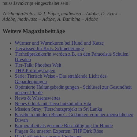
muss JavaScript eingeschaltet sein!
Zeichnung/Fotos: © J. Päper, madiwaso – Adobe, D. Ernst –
Adobe, madiwaso – Adobe, A. Bambina – Adobe
Weitere Magazinbeiträge
Würmer und Wurmkuren bei Hund und Katze
Tierwissen für Kids: Schmetterlinge
Tierheilpraktiker/in werden z.B. an den Paracelsus Schulen
Dresden
Tier-Talk: Phoebes Welt
THP-Prüfungsfragen
Serie: Tierisch Weise - Das strahlende Licht des
Gepardenjungen
Optimierte Haltungsbedingungen - Schlüssel zur Gesundheit
unserer Pferde
News & Wissenswertes
Neues Glück mit Tierschutzhündin Vita
Mission Stray: Tierschutzprojekt in Sri Lanka
Kuscheln mit dem Bison? - Gedanken vom tier-menschlichen
Diwan
Körperarbeit als gesunde Beschäftigung für Hunde
Fragen Sie unseren Experten: THP Dirk Röse
Die Quälgeister unserer Vierbeiner