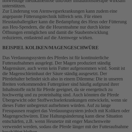
notwendige medikamentöse und/oder Inhalationstherapie wirksam
unterstützen.
Zur Linderung von Atemwegserkrankungen kann zudem eine
angepasste Fütterungstechnik hilfreich sein. Für einen
Heustauballergiker kann die Bedampfung des Heus oder Fütterung
aus Heu-Spendern, die die Heuentnahme nur durch kleine
Öffnungen ermöglichen und damit die Staubentwicklung
reduzieren, entlastend auf die Atemwege wirken.
BEISPIEL KOLIKEN/MAGENGESCHWÜRE
Das Verdauungssystem des Pferdes ist für kontinuierliche
Futteraufnahmen ausgelegt. Der Magen produziert ständig
Magensäure, auch wenn kein Futter aufgenommen wird. Somit ist
die Magenschleimhaut der Säure ständig ausgesetzt. Der
Pferdehalter befindet sich also in einem Dilemma: Die in unseren
Breiten vorkommenden Futtergräser sind häufig aufgrund ihrer
Inhaltsstoffe nicht für Pferde geeignet, da sie energetisch zu
hochwertig und zu proteinhaltig sind. Auch könnten die Pferde
Übergewicht oder Stoffwechselerkrankungen entwickeln, wenn sie
dieses Futter unbegrenzt aufnehmen würden. Auf zu lange
Fresspausen reagiert das Verdauungssystem jedoch mit Koliken oder
Magengeschwüren. Eine Haltungsänderung kann diese Situation
entschärfen, z.B. wenn Heunetze mit enger Maschenweite
verwendet werden, sodass die Pferde länger mit der Futteraufnahme
beschäftigt bleiben.