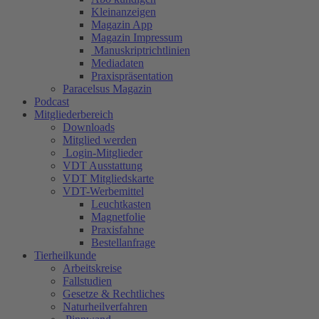
Kleinanzeigen
Magazin App
Magazin Impressum
Manuskriptrichtlinien
Mediadaten
Praxispräsentation
Paracelsus Magazin
Podcast
Mitgliederbereich
Downloads
Mitglied werden
Login-Mitglieder
VDT Ausstattung
VDT Mitgliedskarte
VDT-Werbemittel
Leuchtkasten
Magnetfolie
Praxisfahne
Bestellanfrage
Tierheilkunde
Arbeitskreise
Fallstudien
Gesetze & Rechtliches
Naturheilverfahren