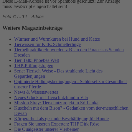
Diese E-Mail-Adresse ist vor Spambots geschützt! Zur Anzeige
muss JavaScript eingeschaltet sein!
Foto © L. Tit – Adobe
Weitere Magazinbeiträge
Würmer und Wurmkuren bei Hund und Katze
Tierwissen für Kids: Schmetterlinge
Tierheilpraktiker/in werden z.B. an den Paracelsus Schulen
Dresden
Tier-Talk: Phoebes Welt
THP-Prüfungsfragen
Serie: Tierisch Weise - Das strahlende Licht des
Gepardenjungen
Optimierte Haltungsbedingungen - Schlüssel zur Gesundheit
unserer Pferde
News & Wissenswertes
Neues Glück mit Tierschutzhündin Vita
Mission Stray: Tierschutzprojekt in Sri Lanka
Kuscheln mit dem Bison? - Gedanken vom tier-menschlichen
Diwan
Körperarbeit als gesunde Beschäftigung für Hunde
Fragen Sie unseren Experten: THP Dirk Röse
Die Quälgeister unserer Vierbeiner