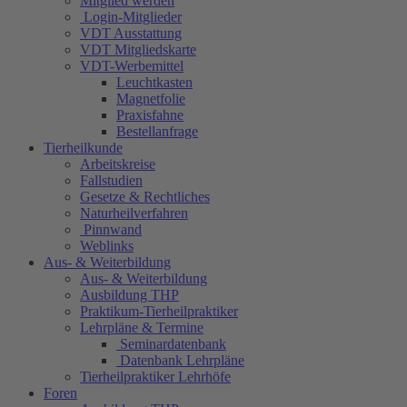
Mitglied werden
Login-Mitglieder
VDT Ausstattung
VDT Mitgliedskarte
VDT-Werbemittel
Leuchtkasten
Magnetfolie
Praxisfahne
Bestellanfrage
Tierheilkunde
Arbeitskreise
Fallstudien
Gesetze & Rechtliches
Naturheilverfahren
Pinnwand
Weblinks
Aus- & Weiterbildung
Aus- & Weiterbildung
Ausbildung THP
Praktikum-Tierheilpraktiker
Lehrpläne & Termine
Seminardatenbank
Datenbank Lehrpläne
Tierheilpraktiker Lehrhöfe
Foren