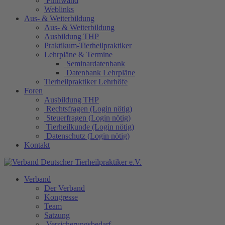
Pinnwand
Weblinks
Aus- & Weiterbildung
Aus- & Weiterbildung
Ausbildung THP
Praktikum-Tierheilpraktiker
Lehrpläne & Termine
Seminardatenbank
Datenbank Lehrpläne
Tierheilpraktiker Lehrhöfe
Foren
Ausbildung THP
Rechtsfragen (Login nötig)
Steuerfragen (Login nötig)
Tierheilkunde (Login nötig)
Datenschutz (Login nötig)
Kontakt
Verband
Der Verband
Kongresse
Team
Satzung
Versicherungsbedarf