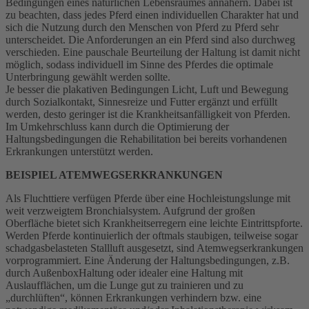
Bedingungen eines natürlichen Lebensraumes annähern. Dabei ist
zu beachten, dass jedes Pferd einen individuellen Charakter hat und
sich die Nutzung durch den Menschen von Pferd zu Pferd sehr
unterscheidet. Die Anforderungen an ein Pferd sind also durchweg
verschieden. Eine pauschale Beurteilung der Haltung ist damit nicht
möglich, sodass individuell im Sinne des Pferdes die optimale
Unterbringung gewählt werden sollte.
Je besser die plakativen Bedingungen Licht, Luft und Bewegung
durch Sozialkontakt, Sinnesreize und Futter ergänzt und erfüllt
werden, desto geringer ist die Krankheitsanfälligkeit von Pferden.
Im Umkehrschluss kann durch die Optimierung der
Haltungsbedingungen die Rehabilitation bei bereits vorhandenen
Erkrankungen unterstützt werden.
BEISPIEL ATEMWEGSERKRANKUNGEN
Als Fluchttiere verfügen Pferde über eine Hochleistungslunge mit
weit verzweigtem Bronchialsystem. Aufgrund der großen
Oberfläche bietet sich Krankheitserregern eine leichte Eintrittspforte.
Werden Pferde kontinuierlich der oftmals staubigen, teilweise sogar
schadgasbelasteten Stallluft ausgesetzt, sind Atemwegserkrankungen
vorprogrammiert. Eine Änderung der Haltungsbedingungen, z.B.
durch AußenboxHaltung oder idealer eine Haltung mit
Auslaufflächen, um die Lunge gut zu trainieren und zu
„durchlüften“, können Erkrankungen verhindern bzw. eine