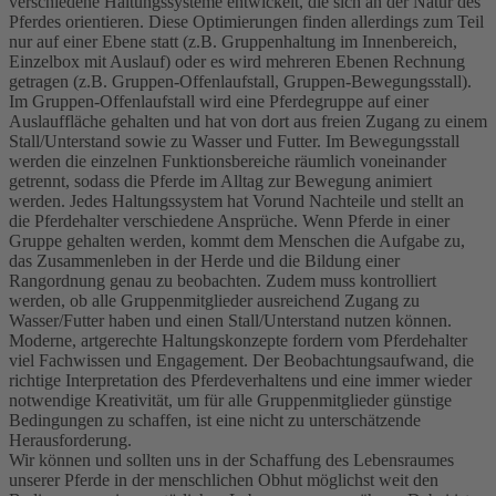
verschiedene Haltungssysteme entwickelt, die sich an der Natur des
Pferdes orientieren. Diese Optimierungen finden allerdings zum Teil
nur auf einer Ebene statt (z.B. Gruppenhaltung im Innenbereich,
Einzelbox mit Auslauf) oder es wird mehreren Ebenen Rechnung
getragen (z.B. Gruppen-Offenlaufstall, Gruppen-Bewegungsstall).
Im Gruppen-Offenlaufstall wird eine Pferdegruppe auf einer
Auslauffläche gehalten und hat von dort aus freien Zugang zu einem
Stall/Unterstand sowie zu Wasser und Futter. Im Bewegungsstall
werden die einzelnen Funktionsbereiche räumlich voneinander
getrennt, sodass die Pferde im Alltag zur Bewegung animiert
werden. Jedes Haltungssystem hat Vorund Nachteile und stellt an
die Pferdehalter verschiedene Ansprüche. Wenn Pferde in einer
Gruppe gehalten werden, kommt dem Menschen die Aufgabe zu,
das Zusammenleben in der Herde und die Bildung einer
Rangordnung genau zu beobachten. Zudem muss kontrolliert
werden, ob alle Gruppenmitglieder ausreichend Zugang zu
Wasser/Futter haben und einen Stall/Unterstand nutzen können.
Moderne, artgerechte Haltungskonzepte fordern vom Pferdehalter
viel Fachwissen und Engagement. Der Beobachtungsaufwand, die
richtige Interpretation des Pferdeverhaltens und eine immer wieder
notwendige Kreativität, um für alle Gruppenmitglieder günstige
Bedingungen zu schaffen, ist eine nicht zu unterschätzende
Herausforderung.
Wir können und sollten uns in der Schaffung des Lebensraumes
unserer Pferde in der menschlichen Obhut möglichst weit den