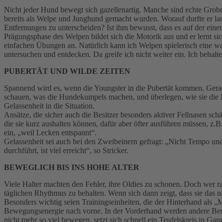
Nicht jeder Hund bewegt sich gazellenartig. Manche sind echte Grobmo
bereits als Welpe und Junghund gemacht wurden. Worauf durfte er lau
Entfernungen zu unterscheiden? Ist ihm bewusst, dass es auf der eine
Prägungsphase des Welpen bildet sich die Motorik aus und er lernt si
einfachen Übungen an. Natürlich kann ich Welpen spielerisch eine wa
untersuchen und entdecken. Da greife ich nicht weiter ein. Ich behalt
PUBERTÄT UND WILDE ZEITEN
Spannend wird es, wenn die Youngster in die Pubertät kommen. Gerade d
schauen, was die Hundekumpels machen, und überlegen, wie sie die P
Gelassenheit in die Situation.
Ansätze, die sicher auch die Besitzer besonders aktiver Fellnasen sc
die sie kurz aushalten können, dafür aber öfter ausführen müssen, z.B
ein, „weil Lecken entspannt“.
Gelassenheit sei auch bei den Zweibeinern gefragt: „Nicht Tempo und
durchführt, ist viel erreicht“, so Stricker.
BEWEGLICH BIS INS HOHE ALTER
Viele Halter machten den Fehler, ihre Oldies zu schonen. Doch wer ra
täglichen Rhythmus zu behalten. Wenn sich dann zeigt, dass sie das n
Besonders wichtig seien Trainingseinheiten, die der Hinterhand als „
Bewegungsenergie nach vorne. In der Vorderhand werden andere Berei
nicht mehr so viel bewegen, setzt sich schnell ein Teufelskreis in G