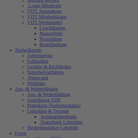
Mitglied werden
Login-Mitglieder
VDT Ausstattung
VDT Mitgliedskarte
VDT-Werbemittel
Leuchtkasten
Magnetfolie
Praxisfahne
Bestellanfrage
Tierheilkunde
Arbeitskreise
Fallstudien
Gesetze & Rechtliches
Naturheilverfahren
Pinnwand
Weblinks
Aus- & Weiterbildung
Aus- & Weiterbildung
Ausbildung THP
Praktikum-Tierheilpraktiker
Lehrpläne & Termine
Seminardatenbank
Datenbank Lehrpläne
Tierheilpraktiker Lehrhöfe
Foren