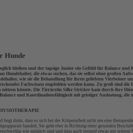
ür Hunde
weglich bleiben und der tapsige Junior ein Gefühl für Balance und
h an Hundehalter, die etwas suchen, das sie selbst ohne großen Au
ehalter, wie sie die Behandlung für ihren geliebten Vierbeiner unter
prechendes Fachwissen empfohlen werden kann. Zu groß sind die Be
 nützen könnte. Die Tierärztin Silke Stricker kam durch ihre Hü
 Balance und Koordinationsfähigkeit mit geistiger Auslastung, di
HYSIOTHERAPIE
d liegt darin, dass es sich bei der Körperarbeit nicht um eine therape
sapparats handelt. Sie geht eher in Richtung einer gesunden Beschäft
rschwellig wie möglich sind und dass auch jemand etwas mit seinem Vie