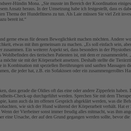
eer-Hündin Mona. „Sie musste im Bereich der Koordination einiges lern
em Ansatz heraus. In der Umsetzung habe ich festgestellt, dass es dab
bten Thema der Hundefitness zu tun. Als Laie müssen Sie viel Zeit inves
zu bereit ist.“
n und gerne etwas für dessen Beweglichkeit machen möchten. Andere wo
hkeit, etwas mit ihm gemeinsam zu machen. „Es soll einfach sein, abe
lter zusammen. Ein weiterer Aspekt sei, dass besonders in der Physiother
 Wohlbefinden des tierischen Patienten ist, mit dem er zusammenlebt. 
da möchte sie mit der Körperarbeit ansetzen. Deshalb stellte die Tierärz
 in Kombination mit speziellen Berührungen und sanften Massagen di
ehmen, die jeder hat, z.B. ein Sofakissen oder ein zusammengerolltes H
nken, dass gerade die Oldies oft das eine oder andere Zipperlein haben
ndheits-Check-up durchgeführt werden. Sprechen Sie mit dem Therape
rapie, kann auch da im offenen Gespräch abgeklärt werden, was die Beh
achten, wie sich der Hund während der Körperarbeit verhält. Hat er Sp
Wenn der Vierbeiner sonst immer freudig alles mitmacht, was ihm angeb
mer eine Ursache, der auf den Grund gegangen werden sollte, bevor die 