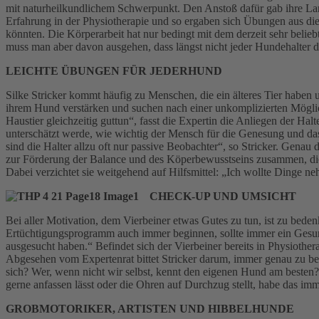
mit naturheilkundlichem Schwerpunkt. Den Anstoß dafür gab ihre Lands
Erfahrung in der Physiotherapie und so ergaben sich Übungen aus dies
könnten. Die Körperarbeit hat nur bedingt mit dem derzeit sehr belie
muss man aber davon ausgehen, dass längst nicht jeder Hundehalter da
LEICHTE ÜBUNGEN FÜR JEDERHUND
Silke Stricker kommt häufig zu Menschen, die ein älteres Tier habe
ihrem Hund verstärken und suchen nach einer unkomplizierten Möglic
Haustier gleichzeitig guttun“, fasst die Expertin die Anliegen der Ha
unterschätzt werde, wie wichtig der Mensch für die Genesung und das
sind die Halter allzu oft nur passive Beobachter“, so Stricker. Genau 
zur Förderung der Balance und des Köperbewusstseins zusammen, die
Dabei verzichtet sie weitgehend auf Hilfsmittel: „Ich wollte Dinge n
CHECK-UP UND UMSICHT
Bei aller Motivation, dem Vierbeiner etwas Gutes zu tun, ist zu bede
Ertüchtigungsprogramm auch immer beginnen, sollte immer ein Gesu
ausgesucht haben.“ Befindet sich der Vierbeiner bereits in Physiothe
Abgesehen vom Expertenrat bittet Stricker darum, immer genau zu beob
sich? Wer, wenn nicht wir selbst, kennt den eigenen Hund am besten? 
gerne anfassen lässt oder die Ohren auf Durchzug stellt, habe das im
GROBMOTORIKER, ARTISTEN UND HIBBELHUNDE