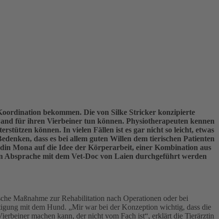
 Koordination bekommen. Die von Silke Stricker konzipierte
fwand für ihren Vierbeiner tun können. Physiotherapeuten kennen
stützen können. In vielen Fällen ist es gar nicht so leicht, etwas
denken, dass es bei allem guten Willen dem tierischen Patienten
ndin Mona auf die Idee der Körperarbeit, einer Kombination aus
e in Absprache mit dem Vet-Doc von Laien durchgeführt werden
utische Maßnahme zur Rehabilitation nach Operationen oder bei
igung mit dem Hund. „Mir war bei der Konzeption wichtig, dass die
rbeiner machen kann, der nicht vom Fach ist“, erklärt die Tierärztin