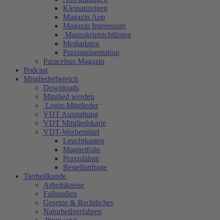
Kleinanzeigen
Magazin App
Magazin Impressum
Manuskriptrichtlinien
Mediadaten
Praxispräsentation
Paracelsus Magazin
Podcast
Mitgliederbereich
Downloads
Mitglied werden
Login-Mitglieder
VDT Ausstattung
VDT Mitgliedskarte
VDT-Werbemittel
Leuchtkasten
Magnetfolie
Praxisfahne
Bestellanfrage
Tierheilkunde
Arbeitskreise
Fallstudien
Gesetze & Rechtliches
Naturheilverfahren