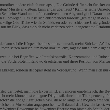
toriker, andere einfach nur tapsig. Die Gründe dafür sieht Stricker z
fen? Musste er klettern, kann er das überhaupt? Kann er seine Umgebu
n Seite eine Wand und auf der anderen einen Abgrund gibt? Daraus muss 
ch zu bewegen. Das lässt sich entsprechend fördern: „Ich fange in der
ckelige Oberfläche wie ein Sofakissen oder verschiedene Untergründe 
e nur im Blick, dass sie sich nicht verletzen oder unangenehme Erfahru
ann sei die Körperarbeit besonders sinnvoll, meint Stricker. „Weil sie 
foten setzen müssen, um nicht umzufallen“, sagt sie mit einem Augenzw
hätzen, die bei Begriffen wie Impulskontrolle, Konzentration und Ruhe
. die Vorderpfoten irgendwo draufstellen und diese Position von Mal zu
 Ehrgeiz, sondern der Spaß steht im Vordergrund. Wenn man sich nur e
stet, der rostet, meint die Expertin: „Bei Senioren empfehle ich, die 
icht mehr können, ist eine gute Diagnostik durch den Therapeuten gefra
Motor“ die nötige Kraft geben bzw. diese so lange wie möglich erhalten
che der Muskulatur angesprochen, weil darauf das Gewicht lastet, wen
ang: Weniger Bewegung heißt weniger Energie von hinten als Schub, der 