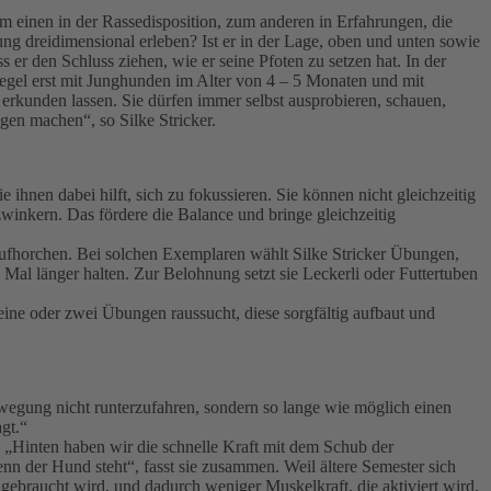
um einen in der Rassedisposition, zum anderen in Erfahrungen, die
ng dreidimensional erleben? Ist er in der Lage, oben und unten sowie
er den Schluss ziehen, wie er seine Pfoten zu setzen hat. In der
 Regel erst mit Junghunden im Alter von 4 – 5 Monaten und mit
erkunden lassen. Sie dürfen immer selbst ausprobieren, schauen,
ngen machen“, so Silke Stricker.
ihnen dabei hilft, sich zu fokussieren. Sie können nicht gleichzeitig
inkern. Das fördere die Balance und bringe gleichzeitig
 aufhorchen. Bei solchen Exemplaren wählt Silke Stricker Übungen,
 Mal länger halten. Zur Belohnung setzt sie Leckerli oder Futtertuben
ine oder zwei Übungen raussucht, diese sorgfältig aufbaut und
Bewegung nicht runterzufahren, sondern so lange wie möglich einen
gt.“
. „Hinten haben wir die schnelle Kraft mit dem Schub der
n der Hund steht“, fasst sie zusammen. Weil ältere Semester sich
gebraucht wird, und dadurch weniger Muskelkraft, die aktiviert wird.