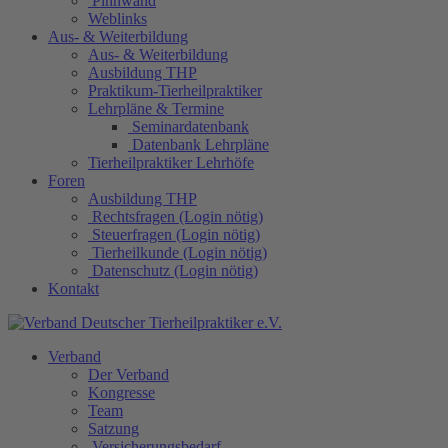
Pinnwand
Weblinks
Aus- & Weiterbildung
Aus- & Weiterbildung
Ausbildung THP
Praktikum-Tierheilpraktiker
Lehrpläne & Termine
Seminardatenbank
Datenbank Lehrpläne
Tierheilpraktiker Lehrhöfe
Foren
Ausbildung THP
Rechtsfragen (Login nötig)
Steuerfragen (Login nötig)
Tierheilkunde (Login nötig)
Datenschutz (Login nötig)
Kontakt
Verband
Der Verband
Kongresse
Team
Satzung
Versicherungsbedarf