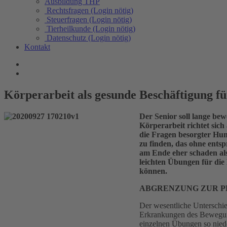
Ausbildung THP
Rechtsfragen (Login nötig)
Steuerfragen (Login nötig)
Tierheilkunde (Login nötig)
Datenschutz (Login nötig)
Kontakt
Körperarbeit als gesunde Beschäftigung f
Der Senior soll lange be
Körperarbeit richtet sic
die Fragen besorgter Hund
zu finden, das ohne ents
am Ende eher schaden als
leichten Übungen für die
können.
ABGRENZUNG ZUR P
Der wesentliche Unterschie
Erkrankungen des Bewegung
einzelnen Übungen so niede