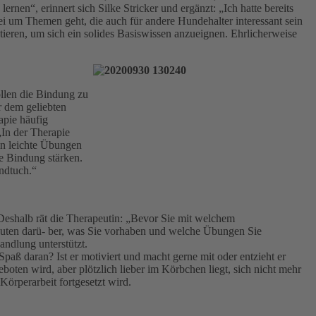
en“, erinnert sich Silke Stricker und ergänzt: „Ich hatte bereits
ei um Themen geht, die auch für andere Hundehalter interessant sein
tieren, um sich ein solides Basiswissen anzueignen. Ehrlicherweise
llen die Bindung zu
r dem geliebten
apie häufig
„In der Therapie
tin leichte Übungen
e Bindung stärken.
andtuch.“
. Deshalb rät die Therapeutin: „Bevor Sie mit welchem
uten darü- ber, was Sie vorhaben und welche Übungen Sie
andlung unterstützt.
aß daran? Ist er motiviert und macht gerne mit oder entzieht er
oten wird, aber plötzlich lieber im Körbchen liegt, sich nicht mehr
Körperarbeit fortgesetzt wird.