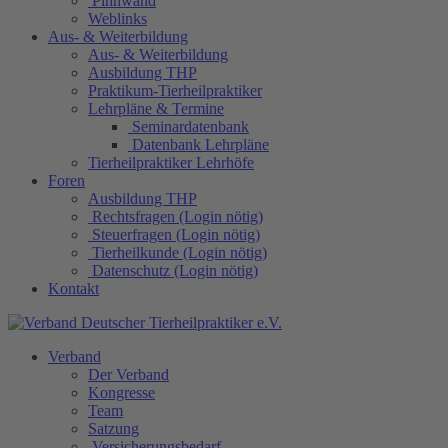
Pinnwand
Weblinks
Aus- & Weiterbildung
Aus- & Weiterbildung
Ausbildung THP
Praktikum-Tierheilpraktiker
Lehrpläne & Termine
Seminardatenbank
Datenbank Lehrpläne
Tierheilpraktiker Lehrhöfe
Foren
Ausbildung THP
Rechtsfragen (Login nötig)
Steuerfragen (Login nötig)
Tierheilkunde (Login nötig)
Datenschutz (Login nötig)
Kontakt
Verband
Der Verband
Kongresse
Team
Satzung
Versicherungsbedarf