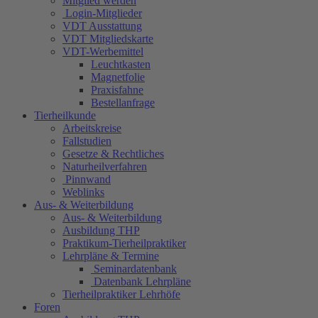
Mitglied werden
Login-Mitglieder
VDT Ausstattung
VDT Mitgliedskarte
VDT-Werbemittel
Leuchtkasten
Magnetfolie
Praxisfahne
Bestellanfrage
Tierheilkunde
Arbeitskreise
Fallstudien
Gesetze & Rechtliches
Naturheilverfahren
Pinnwand
Weblinks
Aus- & Weiterbildung
Aus- & Weiterbildung
Ausbildung THP
Praktikum-Tierheilpraktiker
Lehrpläne & Termine
Seminardatenbank
Datenbank Lehrpläne
Tierheilpraktiker Lehrhöfe
Foren