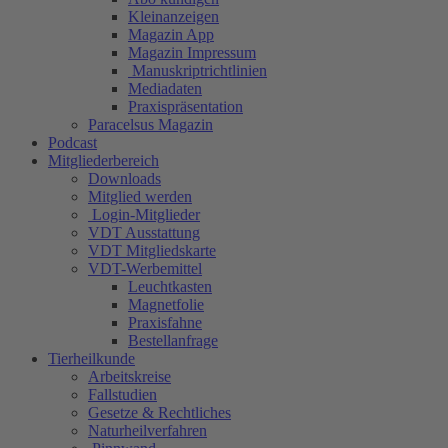
Kleinanzeigen
Magazin App
Magazin Impressum
Manuskriptrichtlinien
Mediadaten
Praxispräsentation
Paracelsus Magazin
Podcast
Mitgliederbereich
Downloads
Mitglied werden
Login-Mitglieder
VDT Ausstattung
VDT Mitgliedskarte
VDT-Werbemittel
Leuchtkasten
Magnetfolie
Praxisfahne
Bestellanfrage
Tierheilkunde
Arbeitskreise
Fallstudien
Gesetze & Rechtliches
Naturheilverfahren