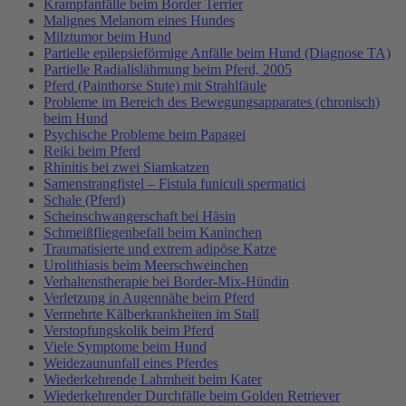
Krampfanfälle beim Border Terrier
Malignes Melanom eines Hundes
Milztumor beim Hund
Partielle epilepsieförmige Anfälle beim Hund (Diagnose TA)
Partielle Radialislähmung beim Pferd, 2005
Pferd (Painthorse Stute) mit Strahlfäule
Probleme im Bereich des Bewegungsapparates (chronisch)
beim Hund
Psychische Probleme beim Papagei
Reiki beim Pferd
Rhinitis bei zwei Siamkatzen
Samenstrangfistel – Fistula funiculi spermatici
Schale (Pferd)
Scheinschwangerschaft bei Häsin
Schmeißfliegenbefall beim Kaninchen
Traumatisierte und extrem adipöse Katze
Urolithiasis beim Meerschweinchen
Verhaltenstherapie bei Border-Mix-Hündin
Verletzung in Augennähe beim Pferd
Vermehrte Kälberkrankheiten im Stall
Verstopfungskolik beim Pferd
Viele Symptome beim Hund
Weidezaununfall eines Pferdes
Wiederkehrende Lahmheit beim Kater
Wiederkehrender Durchfälle beim Golden Retriever