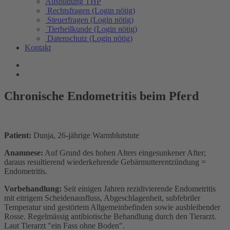
Ausbildung THP
Rechtsfragen (Login nötig)
Steuerfragen (Login nötig)
Tierheilkunde (Login nötig)
Datenschutz (Login nötig)
Kontakt
Chronische Endometritis beim Pferd
Patient:
Dunja, 26-jährige Warmblutstute
Anamnese:
Auf Grund des hohen Alters eingesunkener After;
daraus resultierend wiederkehrende Gebärmutterentzündung =
Endometritis.
Vorbehandlung:
Seit einigen Jahren rezidivierende Endometritis
mit eitrigem Scheidenausfluss, Abgeschlagenheit, subfebriler
Temperatur und gestörtem Allgemeinbefinden sowie ausbleibender
Rosse. Regelmässig antibiotische Behandlung durch den Tierarzt.
Laut Tierarzt "ein Fass ohne Boden".