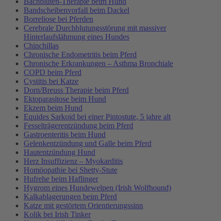
Bachblüten-Therapie beim Hund
Bandscheibenvorfall beim Dackel
Borreliose bei Pferden
Cerebrale Durchblutungsstörung mit massiver
Hinterlaufslähmung eines Hundes
Chinchillas
Chronische Endometritis beim Pferd
Chronische Erkrankungen – Asthma Bronchiale
COPD beim Pferd
Cystitis bei Katze
Dorn/Breuss Therapie beim Pferd
Ektoparasitose beim Hund
Ekzem beim Hund
Equides Sarkoid bei einer Pintostute, 5 jahre alt
Fesselträgerentzündung beim Pferd
Gastroenteritis beim Hund
Gelenkentzündung und Galle beim Pferd
Hautentzündung Hund
Herz Insuffizienz – Myokarditis
Homöopathie bei Shetty-Stute
Hufrehe beim Haflinger
Hygrom eines Hundewelpen (Irish Wolfhound)
Kalkablagerungen beim Pferd
Katze mit gestörtem Orientierungssinn
Kolik bei Irish Tinker