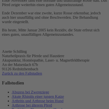
Ende November fand eine normale und unauffällige Rosse statt. Das
Pferd zeigte weiterhin einen guten Allgemeinzustand.
Ende Dezember war eine zweite, kurze Rosse erkennbar, jedoch
auch hier unauffällig und ohne Beschwerden. Die Behandlung
wurde eingestellt.
Bis heute, Mitte Januar 2005 kein Rezidiv, die Stute erfreut sich
eines guten, unauffälligen Allgemeinzustandes.
Anette Schilling
Naturheilpraxis für Pferde und Haustiere
Akupunktur, Homöopathie, Laser- u. Magnetfeldtherapie
An der Maisenlach 67b
91126 Rednitzhembach
Zurück zu den Fallstudien
Fallstudien
Abszess bei Zwergziege
Akute Rhinitis einer jungen Katze
Arthritis und Arthrose beim Hund
Arthrose bei älterem Pferd