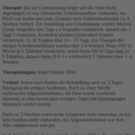
Therapie:
Bei der Untersuchung zeigte sich die Stute leicht
abgemagert, es war chronischer Scheidenausfluss vorhanden, das
Pferd war lustlos und matt. (Zustand nach Antibiotikatherapie ca. 4
Wochen vorher). Zur Ausleitung und Umstimmung wurden Mucosa
Comp. Ampullen drei Tage a 2 Ampullen verabreicht, danach alle 3
Tage 2 Ampullen. Zusätzlich wurden Gynäcoheel Tropfen
verabreicht, 2x 30 Tropfen über 10 – 15 Tage. Zur Therapie des
eitrigen Scheidenausflusses wurden über 3-4 Wochen Thuja D30 2x
Woche je 5 Tabletten verabreicht, sowie Sepia D8 10 Tage lang 2x
5 Tabletten, danach Sepia D30 1x wöchentlich 5 Tabletten über 3 -4
Wochen.
Therapiebeginn:
Ende Oktober 2004
Verlauf:
Schon nach Beginn der Behandlung nach ca. 3 Tagen
Rückgang des eitrigen Ausflusses. Nach ca. einer Woche
verbessertes Allgemeinbefinden, die Stute wurde zusehends
munterer, so dass bereits nach wenigen Tagen mit Spaziergängen
begonnen werden konnte.
Nach ca. 2 Wochen waren keine Symptome mehr erkennbar, es war
kein Ausfluss mehr vorhanden, das Allgemeinbefinden war dem
Alter entsprechend sehr gut.