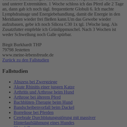
und unterer Extremitäten. 1 Woche schloss ich das Pferd alle 2 Tage
an, dann gab ich noch tägl. frequentierte Globuli 6. Ich machte
Lymphdrainage und Energiebehandlung, damit die Energie in den
Meridianen wieder frei fließen kann.Um das Gewebe wieder
aufzubauen, gebe ich noch Silicea C30 1x tgl. 1Woche lang. Als
Zusatzfutter empfehle ich Grünlippmuschel. Nach 3 Wochen ist
weder Schwellung noch Galle spürbar.
Birgit Burkhardt THP
79798 Jestetten
www.meine-lebensfreude.de
Zurück zu den Fallstudien
Fallstudien
Abszess bei Zwergziege
Akute Rhinitis einer jungen Katze
Arthritis und Arthrose beim Hund
Arthrose bei älterem Pferd
Bachblüten-Therapie beim Hund
Bandscheibenvorfall beim Dackel
Borreliose bei Pferden
Cerebrale Durchblutungsstörung mit massiver
Hinterlaufslähmung eines Hundes