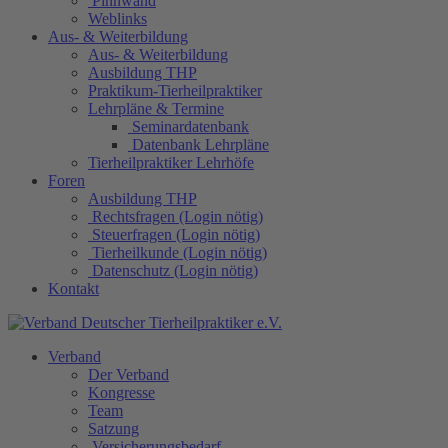
Pinnwand
Weblinks
Aus- & Weiterbildung
Aus- & Weiterbildung
Ausbildung THP
Praktikum-Tierheilpraktiker
Lehrpläne & Termine
Seminardatenbank
Datenbank Lehrpläne
Tierheilpraktiker Lehrhöfe
Foren
Ausbildung THP
Rechtsfragen (Login nötig)
Steuerfragen (Login nötig)
Tierheilkunde (Login nötig)
Datenschutz (Login nötig)
Kontakt
Verband
Der Verband
Kongresse
Team
Satzung
Versicherungsbedarf