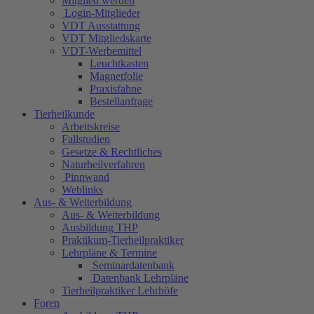
Mitglied werden
Login-Mitglieder
VDT Ausstattung
VDT Mitgliedskarte
VDT-Werbemittel
Leuchtkasten
Magnetfolie
Praxisfahne
Bestellanfrage
Tierheilkunde
Arbeitskreise
Fallstudien
Gesetze & Rechtliches
Naturheilverfahren
Pinnwand
Weblinks
Aus- & Weiterbildung
Aus- & Weiterbildung
Ausbildung THP
Praktikum-Tierheilpraktiker
Lehrpläne & Termine
Seminardatenbank
Datenbank Lehrpläne
Tierheilpraktiker Lehrhöfe
Foren