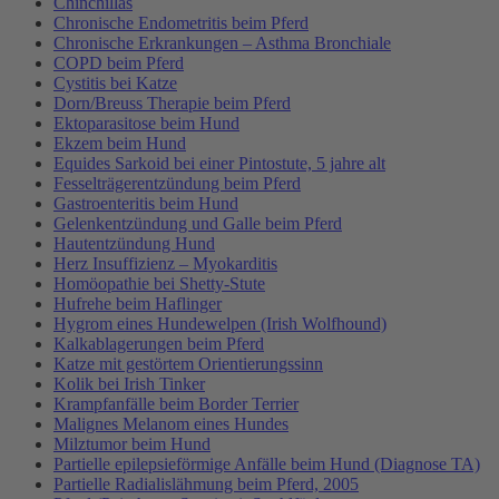
Chinchillas
Chronische Endometritis beim Pferd
Chronische Erkrankungen – Asthma Bronchiale
COPD beim Pferd
Cystitis bei Katze
Dorn/Breuss Therapie beim Pferd
Ektoparasitose beim Hund
Ekzem beim Hund
Equides Sarkoid bei einer Pintostute, 5 jahre alt
Fesselträgerentzündung beim Pferd
Gastroenteritis beim Hund
Gelenkentzündung und Galle beim Pferd
Hautentzündung Hund
Herz Insuffizienz – Myokarditis
Homöopathie bei Shetty-Stute
Hufrehe beim Haflinger
Hygrom eines Hundewelpen (Irish Wolfhound)
Kalkablagerungen beim Pferd
Katze mit gestörtem Orientierungssinn
Kolik bei Irish Tinker
Krampfanfälle beim Border Terrier
Malignes Melanom eines Hundes
Milztumor beim Hund
Partielle epilepsieförmige Anfälle beim Hund (Diagnose TA)
Partielle Radialislähmung beim Pferd, 2005