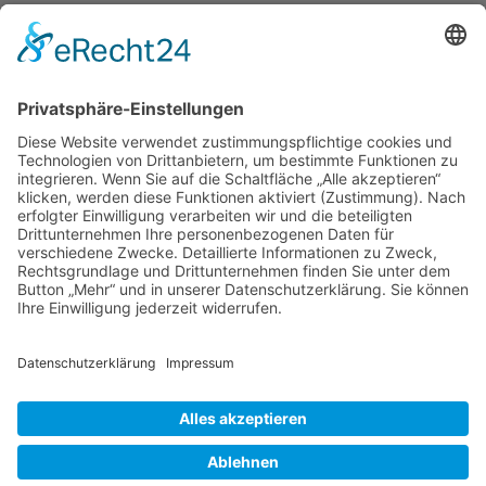
Verband Deutscher Tierheilpraktiker e.V.
Verbandsverwaltung
Am Rosenbraken 12
31547 Loccum
E-Mail
Diese E-Mail-Adresse ist vor Spambots geschützt! Zur Anzeige
muss JavaScript eingeschaltet sein!
Diese E-Mail-Adresse ist vor Spambots geschützt! Zur Anzeige
muss JavaScript eingeschaltet sein!
Telefon Service-Team
Tel: 0261-1349 5200
Tel: 0172-546 19 20
Kontakt
Impressum
Datenschutzerklärung
Der Gesundheitsverband für Tiertherapeuten