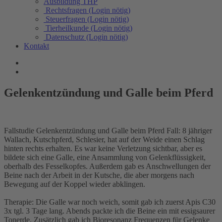
Ausbildung THP
Rechtsfragen (Login nötig)
Steuerfragen (Login nötig)
Tierheilkunde (Login nötig)
Datenschutz (Login nötig)
Kontakt
Gelenkentzündung und Galle beim Pferd
Fallstudie Gelenkentzündung und Galle beim Pferd Fall: 8 jähriger
Wallach, Kutschpferd, Schlesier, hat auf der Weide einen Schlag
hinten rechts erhalten. Es war keine Verletzung sichtbar, aber es
bildete sich eine Galle, eine Ansammlung von Gelenkflüssigkeit,
oberhalb des Fesselkopfes. Außerdem gab es Anschwellungen der
Beine nach der Arbeit in der Kutsche, die aber morgens nach
Bewegung auf der Koppel wieder abklingen.
Therapie: Die Galle war noch weich, somit gab ich zuerst Apis C30
3x tgl. 3 Tage lang. Abends packte ich die Beine ein mit essigsaurer
Tonerde. Zusätzlich gab ich Bioresonanz Frequenzen für Gelenke