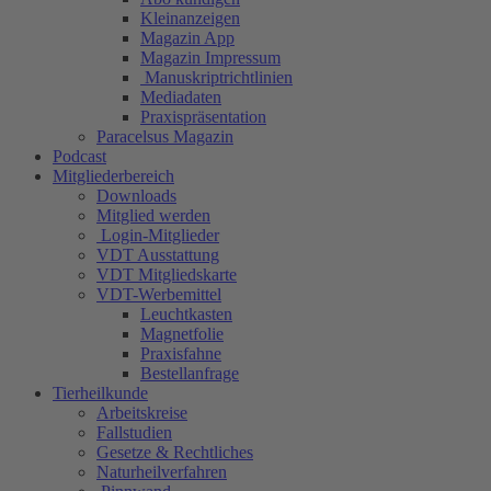
Kleinanzeigen
Magazin App
Magazin Impressum
Manuskriptrichtlinien
Mediadaten
Praxispräsentation
Paracelsus Magazin
Podcast
Mitgliederbereich
Downloads
Mitglied werden
Login-Mitglieder
VDT Ausstattung
VDT Mitgliedskarte
VDT-Werbemittel
Leuchtkasten
Magnetfolie
Praxisfahne
Bestellanfrage
Tierheilkunde
Arbeitskreise
Fallstudien
Gesetze & Rechtliches
Naturheilverfahren