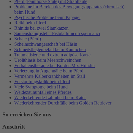
Pferd (Painthorse Stute) mit Strahlfäule
Probleme im Bereich des Bewegungsapparates (chronisch)
beim Hund
Psychische Probleme beim Papagei
Reiki beim Pferd
Rhinitis bei zwei Siamkatzen
Samenstrangfistel – Fistula funiculi spermatici
Schale (Pferd)
Scheinschwangerschaft bei Häsin
Schmeißfliegenbefall beim Kaninchen
Traumatisierte und extrem adipöse Katze
Urolithiasis beim Meerschweinchen
Verhaltenstherapie bei Border-Mix-Hündin
Verletzung in Augennähe beim Pferd
Vermehrte Kälberkrankheiten im Stall
Verstopfungskolik beim Pferd
Viele Symptome beim Hund
Weidezaununfall eines Pferdes
Wiederkehrende Lahmheit beim Kater
Wiederkehrender Durchfälle beim Golden Retriever
So erreichen Sie uns
Anschrift