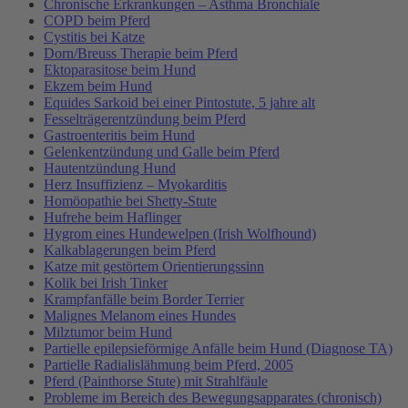
Chronische Erkrankungen – Asthma Bronchiale
COPD beim Pferd
Cystitis bei Katze
Dorn/Breuss Therapie beim Pferd
Ektoparasitose beim Hund
Ekzem beim Hund
Equides Sarkoid bei einer Pintostute, 5 jahre alt
Fesselträgerentzündung beim Pferd
Gastroenteritis beim Hund
Gelenkentzündung und Galle beim Pferd
Hautentzündung Hund
Herz Insuffizienz – Myokarditis
Homöopathie bei Shetty-Stute
Hufrehe beim Haflinger
Hygrom eines Hundewelpen (Irish Wolfhound)
Kalkablagerungen beim Pferd
Katze mit gestörtem Orientierungssinn
Kolik bei Irish Tinker
Krampfanfälle beim Border Terrier
Malignes Melanom eines Hundes
Milztumor beim Hund
Partielle epilepsieförmige Anfälle beim Hund (Diagnose TA)
Partielle Radialislähmung beim Pferd, 2005
Pferd (Painthorse Stute) mit Strahlfäule
Probleme im Bereich des Bewegungsapparates (chronisch)