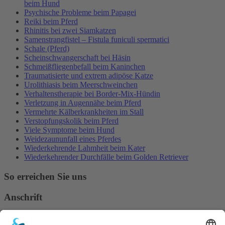
beim Hund
Psychische Probleme beim Papagei
Reiki beim Pferd
Rhinitis bei zwei Siamkatzen
Samenstrangfistel – Fistula funiculi spermatici
Schale (Pferd)
Scheinschwangerschaft bei Häsin
Schmeißfliegenbefall beim Kaninchen
Traumatisierte und extrem adipöse Katze
Urolithiasis beim Meerschweinchen
Verhaltenstherapie bei Border-Mix-Hündin
Verletzung in Augennähe beim Pferd
Vermehrte Kälberkrankheiten im Stall
Verstopfungskolik beim Pferd
Viele Symptome beim Hund
Weidezaununfall eines Pferdes
Wiederkehrende Lahmheit beim Kater
Wiederkehrender Durchfälle beim Golden Retriever
So erreichen Sie uns
Anschrift
Verband Deutscher Tierheilpraktiker e.V.