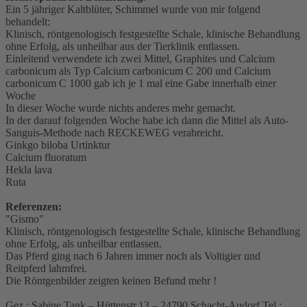
Ein 5 jähriger Kaltblüter, Schimmel wurde von mir folgend
behandelt:
Klinisch, röntgenologisch festgestellte Schale, klinische Behandlung
ohne Erfolg, als unheilbar aus der Tierklinik entlassen.
Einleitend verwendete ich zwei Mittel, Graphites und Calcium
carbonicum als Typ Calcium carbonicum C 200 und Calcium
carbonicum C 1000 gab ich je 1 mal eine Gabe innerhalb einer
Woche
In dieser Woche wurde nichts anderes mehr gemacht.
In der darauf folgenden Woche habe ich dann die Mittel als Auto-
Sanguis-Methode nach RECKEWEG verabreicht.
Ginkgo biloba Urtinktur
Calcium fluoratum
Hekla lava
Ruta
Referenzen:
"Gismo"
Klinisch, röntgenologisch festgestellte Schale, klinische Behandlung
ohne Erfolg, als unheilbar entlassen.
Das Pferd ging nach 6 Jahren immer noch als Voltigier und
Reitpferd lahmfrei.
Die Röntgenbilder zeigten keinen Befund mehr !
Gez.: Sabine Tank – Hüttenstr.13 – 24790 Schacht-Audorf Tel.: