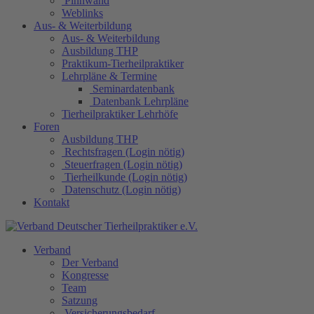
Pinnwand
Weblinks
Aus- & Weiterbildung
Aus- & Weiterbildung
Ausbildung THP
Praktikum-Tierheilpraktiker
Lehrpläne & Termine
Seminardatenbank
Datenbank Lehrpläne
Tierheilpraktiker Lehrhöfe
Foren
Ausbildung THP
Rechtsfragen (Login nötig)
Steuerfragen (Login nötig)
Tierheilkunde (Login nötig)
Datenschutz (Login nötig)
Kontakt
Verband
Der Verband
Kongresse
Team
Satzung
Versicherungsbedarf