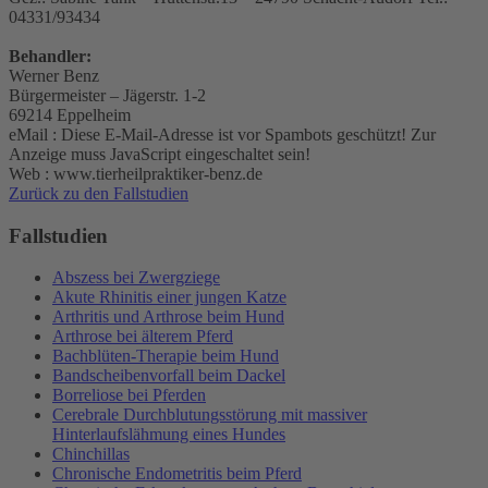
04331/93434
Behandler:
Werner Benz
Bürgermeister – Jägerstr. 1-2
69214 Eppelheim
eMail :
Diese E-Mail-Adresse ist vor Spambots geschützt! Zur
Anzeige muss JavaScript eingeschaltet sein!
Web : www.tierheilpraktiker-benz.de
Zurück zu den Fallstudien
Fallstudien
Abszess bei Zwergziege
Akute Rhinitis einer jungen Katze
Arthritis und Arthrose beim Hund
Arthrose bei älterem Pferd
Bachblüten-Therapie beim Hund
Bandscheibenvorfall beim Dackel
Borreliose bei Pferden
Cerebrale Durchblutungsstörung mit massiver
Hinterlaufslähmung eines Hundes
Chinchillas
Chronische Endometritis beim Pferd