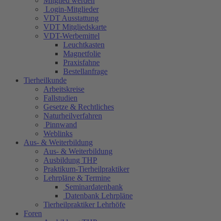
Mitglied werden
Login-Mitglieder
VDT Ausstattung
VDT Mitgliedskarte
VDT-Werbemittel
Leuchtkasten
Magnetfolie
Praxisfahne
Bestellanfrage
Tierheilkunde
Arbeitskreise
Fallstudien
Gesetze & Rechtliches
Naturheilverfahren
Pinnwand
Weblinks
Aus- & Weiterbildung
Aus- & Weiterbildung
Ausbildung THP
Praktikum-Tierheilpraktiker
Lehrpläne & Termine
Seminardatenbank
Datenbank Lehrpläne
Tierheilpraktiker Lehrhöfe
Foren