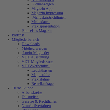
Kleinanzeigen
Magazin App
Magazin Impressum
Manuskriptrichtlinien
Mediadaten
Praxispräsentation
Paracelsus Magazin
Podcast
Mitgliederbereich
Downloads
Mitglied werden
Login-Mitglieder
VDT Ausstattung
VDT Mitgliedskarte
VDT-Werbemittel
Leuchtkasten
Magnetfolie
Praxisfahne
Bestellanfrage
Tierheilkunde
Arbeitskreise
Fallstudien
Gesetze & Rechtliches
Naturheilverfahren