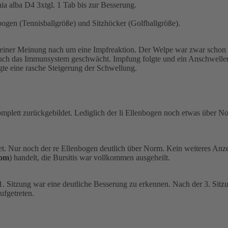
ia alba D4 3xtgl. 1 Tab bis zur Besserung.
ogen (Tennisballgröße) und Sitzhöcker (Golfballgröße).
einer Meinung nach um eine Impfreaktion. Der Welpe war zwar schon e
uch das Immunsystem geschwächt. Impfung folgte und ein Anschwellen 
te eine rasche Steigerung der Schwellung.
mplett zurückgebildet. Lediglich der li Ellenbogen noch etwas über No
ldet. Nur noch der re Ellenbogen deutlich über Norm. Kein weiteres A
om
) handelt, die Bursitis war vollkommen ausgeheilt.
. Sitzung war eine deutliche Besserung zu erkennen. Nach der 3. Sitz
ufgetreten.