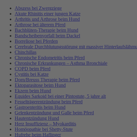
Abszess bei Zwergziege
Akute Rhinitis einer jungen Katze
Arthritis und Arthrose beim Hund
Arthrose bei älterem Pferd
Bachblüten-Therapie beim Hund
Bandscheibenvorfall beim Dackel
Borreliose bei Pferden
Cerebrale Durchblutungsstörung mit massiver Hinterlaufslähm
Chinchillas
Chronische Endometritis beim Pferd
Chronische Erkrankungen – Asthma Bronchiale
COPD beim Pferd
Cystitis bei Katze
Dorn/Breuss Therapie beim Pferd
Ektoparasitose beim Hund
Ekzem beim Hund
Equides Sarkoid bei einer Pintostute, 5 jahre alt
Fesselträgerentzündung beim Pferd
Gastroenteritis beim Hund
Gelenkentzündung und Galle beim Pferd
Hautentzündung Hund
Herz Insuffizienz – Myokarditis
Homöopathie bei Shetty-Stute
Hufrehe beim Haflinger