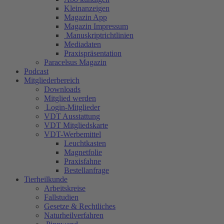
Kleinanzeigen
Magazin App
Magazin Impressum
Manuskriptrichtlinien
Mediadaten
Praxispräsentation
Paracelsus Magazin
Podcast
Mitgliederbereich
Downloads
Mitglied werden
Login-Mitglieder
VDT Ausstattung
VDT Mitgliedskarte
VDT-Werbemittel
Leuchtkasten
Magnetfolie
Praxisfahne
Bestellanfrage
Tierheilkunde
Arbeitskreise
Fallstudien
Gesetze & Rechtliches
Naturheilverfahren