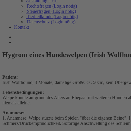
Ausbildung THP
Rechtsfragen (Login nötig)
Steuerfragen (Login nötig)
Tierheilkunde (Login nötig)
Datenschutz (Login nötig)
Kontakt
Hygrom eines Hundewelpen (Irish Wolfho
Patient:
Irish Wolfhound, 3 Monate, damalige Größe: ca. 50cm, kein Übergew
Lebensbedingungen:
Welpe konnte aufgrund des Alters an Ehepaar mit weiteren Hunden 
niemals alleine.
Anamnese:
1. Anamnese: Welpe stürzte beim Spielen "über die eigenen Beine". Ha
Schmerz/Druckempfindlichkeit. Sofortige Anschwellung des Schleimb