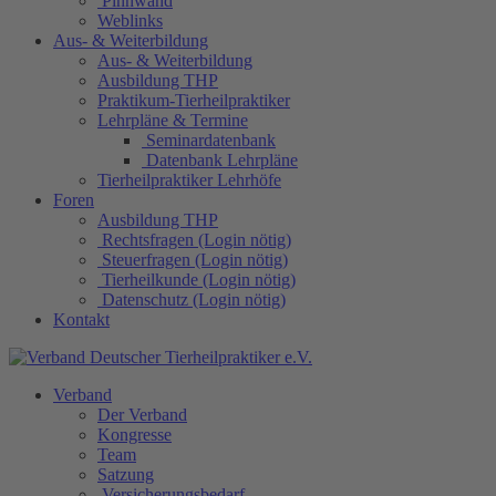
Pinnwand
Weblinks
Aus- & Weiterbildung
Aus- & Weiterbildung
Ausbildung THP
Praktikum-Tierheilpraktiker
Lehrpläne & Termine
Seminardatenbank
Datenbank Lehrpläne
Tierheilpraktiker Lehrhöfe
Foren
Ausbildung THP
Rechtsfragen (Login nötig)
Steuerfragen (Login nötig)
Tierheilkunde (Login nötig)
Datenschutz (Login nötig)
Kontakt
Verband
Der Verband
Kongresse
Team
Satzung
Versicherungsbedarf