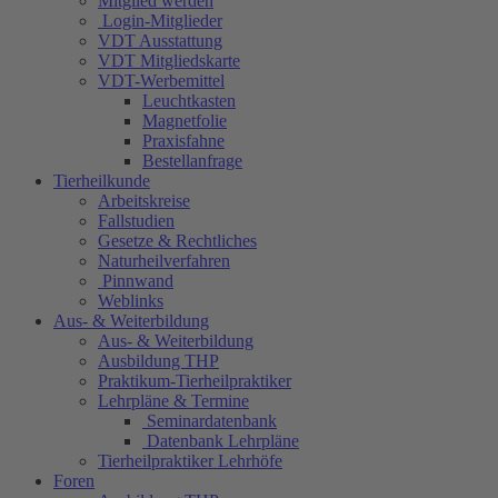
Mitglied werden
Login-Mitglieder
VDT Ausstattung
VDT Mitgliedskarte
VDT-Werbemittel
Leuchtkasten
Magnetfolie
Praxisfahne
Bestellanfrage
Tierheilkunde
Arbeitskreise
Fallstudien
Gesetze & Rechtliches
Naturheilverfahren
Pinnwand
Weblinks
Aus- & Weiterbildung
Aus- & Weiterbildung
Ausbildung THP
Praktikum-Tierheilpraktiker
Lehrpläne & Termine
Seminardatenbank
Datenbank Lehrpläne
Tierheilpraktiker Lehrhöfe
Foren