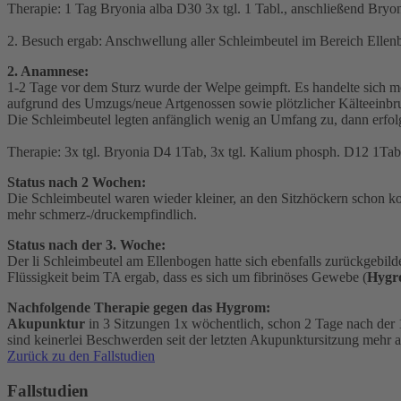
Therapie: 1 Tag Bryonia alba D30 3x tgl. 1 Tabl., anschließend Bryon
2. Besuch ergab: Anschwellung aller Schleimbeutel im Bereich Ellenb
2. Anamnese:
1-2 Tage vor dem Sturz wurde der Welpe geimpft. Es handelte sich m
aufgrund des Umzugs/neue Artgenossen sowie plötzlicher Kälteeinbr
Die Schleimbeutel legten anfänglich wenig an Umfang zu, dann erfolg
Therapie: 3x tgl. Bryonia D4 1Tab, 3x tgl. Kalium phosph. D12 1Tab
Status nach 2 Wochen:
Die Schleimbeutel waren wieder kleiner, an den Sitzhöckern schon ko
mehr schmerz-/druckempfindlich.
Status nach der 3. Woche:
Der li Schleimbeutel am Ellenbogen hatte sich ebenfalls zurückgebi
Flüssigkeit beim TA ergab, dass es sich um fibrinöses Gewebe (
Hygr
Nachfolgende Therapie gegen das Hygrom:
Akupunktur
in 3 Sitzungen 1x wöchentlich, schon 2 Tage nach der 1
sind keinerlei Beschwerden seit der letzten Akupunktursitzung mehr a
Zurück zu den Fallstudien
Fallstudien