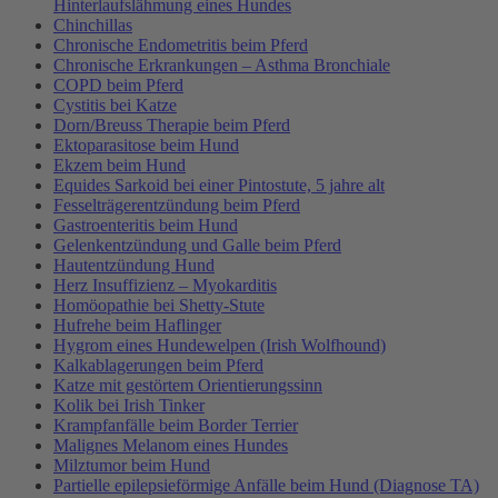
Hinterlaufslähmung eines Hundes
Chinchillas
Chronische Endometritis beim Pferd
Chronische Erkrankungen – Asthma Bronchiale
COPD beim Pferd
Cystitis bei Katze
Dorn/Breuss Therapie beim Pferd
Ektoparasitose beim Hund
Ekzem beim Hund
Equides Sarkoid bei einer Pintostute, 5 jahre alt
Fesselträgerentzündung beim Pferd
Gastroenteritis beim Hund
Gelenkentzündung und Galle beim Pferd
Hautentzündung Hund
Herz Insuffizienz – Myokarditis
Homöopathie bei Shetty-Stute
Hufrehe beim Haflinger
Hygrom eines Hundewelpen (Irish Wolfhound)
Kalkablagerungen beim Pferd
Katze mit gestörtem Orientierungssinn
Kolik bei Irish Tinker
Krampfanfälle beim Border Terrier
Malignes Melanom eines Hundes
Milztumor beim Hund
Partielle epilepsieförmige Anfälle beim Hund (Diagnose TA)