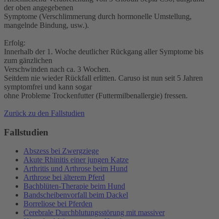
der oben angegebenen
Symptome (Verschlimmerung durch hormonelle Umstellung,
mangelnde Bindung, usw.).
Erfolg:
Innerhalb der 1. Woche deutlicher Rückgang aller Symptome bis
zum gänzlichen
Verschwinden nach ca. 3 Wochen.
Seitdem nie wieder Rückfall erlitten. Caruso ist nun seit 5 Jahren
symptomfrei und kann sogar
ohne Probleme Trockenfutter (Futtermilbenallergie) fressen.
Zurück zu den Fallstudien
Fallstudien
Abszess bei Zwergziege
Akute Rhinitis einer jungen Katze
Arthritis und Arthrose beim Hund
Arthrose bei älterem Pferd
Bachblüten-Therapie beim Hund
Bandscheibenvorfall beim Dackel
Borreliose bei Pferden
Cerebrale Durchblutungsstörung mit massiver