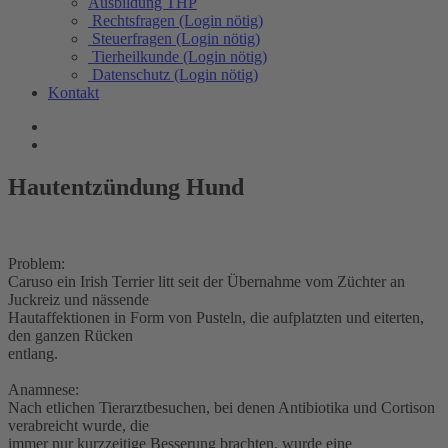
Ausbildung THP
Rechtsfragen (Login nötig)
Steuerfragen (Login nötig)
Tierheilkunde (Login nötig)
Datenschutz (Login nötig)
Kontakt
Hautentzündung Hund
Problem:
Caruso ein Irish Terrier litt seit der Übernahme vom Züchter an
Juckreiz und nässende
Hautaffektionen in Form von Pusteln, die aufplatzten und eiterten,
den ganzen Rücken
entlang.
Anamnese:
Nach etlichen Tierarztbesuchen, bei denen Antibiotika und Cortison
verabreicht wurde, die
immer nur kurzzeitige Besserung brachten, wurde eine