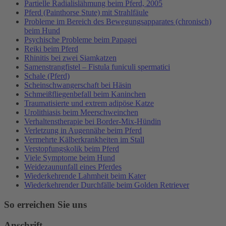
Partielle Radialislähmung beim Pferd, 2005
Pferd (Painthorse Stute) mit Strahlfäule
Probleme im Bereich des Bewegungsapparates (chronisch)
beim Hund
Psychische Probleme beim Papagei
Reiki beim Pferd
Rhinitis bei zwei Siamkatzen
Samenstrangfistel – Fistula funiculi spermatici
Schale (Pferd)
Scheinschwangerschaft bei Häsin
Schmeißfliegenbefall beim Kaninchen
Traumatisierte und extrem adipöse Katze
Urolithiasis beim Meerschweinchen
Verhaltenstherapie bei Border-Mix-Hündin
Verletzung in Augennähe beim Pferd
Vermehrte Kälberkrankheiten im Stall
Verstopfungskolik beim Pferd
Viele Symptome beim Hund
Weidezaununfall eines Pferdes
Wiederkehrende Lahmheit beim Kater
Wiederkehrender Durchfälle beim Golden Retriever
So erreichen Sie uns
Anschrift