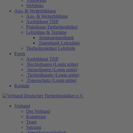
Pinnwand
Weblinks
Aus- & Weiterbildung
Aus- & Weiterbildung
Ausbildung THP
Praktikum-Tierheilpraktiker
Lehrpläne & Termine
Seminardatenbank
Datenbank Lehrpläne
Tierheilpraktiker Lehrhöfe
Foren
Ausbildung THP
Rechtsfragen (Login nötig)
Steuerfragen (Login nötig)
Tierheilkunde (Login nötig)
Datenschutz (Login nötig)
Kontakt
Verband
Der Verband
Kongresse
Team
Satzung
Versicherungsbedarf