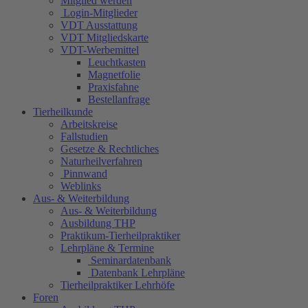
Mitglied werden
Login-Mitglieder
VDT Ausstattung
VDT Mitgliedskarte
VDT-Werbemittel
Leuchtkasten
Magnetfolie
Praxisfahne
Bestellanfrage
Tierheilkunde
Arbeitskreise
Fallstudien
Gesetze & Rechtliches
Naturheilverfahren
Pinnwand
Weblinks
Aus- & Weiterbildung
Aus- & Weiterbildung
Ausbildung THP
Praktikum-Tierheilpraktiker
Lehrpläne & Termine
Seminardatenbank
Datenbank Lehrpläne
Tierheilpraktiker Lehrhöfe
Foren