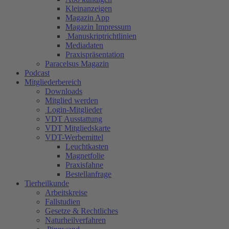
Kleinanzeigen
Magazin App
Magazin Impressum
Manuskriptrichtlinien
Mediadaten
Praxispräsentation
Paracelsus Magazin
Podcast
Mitgliederbereich
Downloads
Mitglied werden
Login-Mitglieder
VDT Ausstattung
VDT Mitgliedskarte
VDT-Werbemittel
Leuchtkasten
Magnetfolie
Praxisfahne
Bestellanfrage
Tierheilkunde
Arbeitskreise
Fallstudien
Gesetze & Rechtliches
Naturheilverfahren