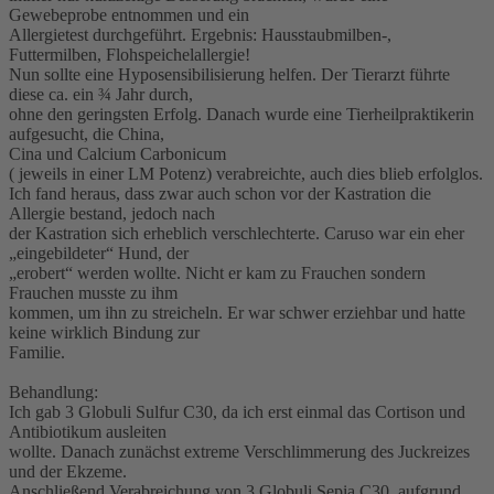
Gewebeprobe entnommen und ein
Allergietest durchgeführt. Ergebnis: Hausstaubmilben-,
Futtermilben, Flohspeichelallergie!
Nun sollte eine Hyposensibilisierung helfen. Der Tierarzt führte
diese ca. ein ¾ Jahr durch,
ohne den geringsten Erfolg. Danach wurde eine Tierheilpraktikerin
aufgesucht, die China,
Cina und Calcium Carbonicum
( jeweils in einer LM Potenz) verabreichte, auch dies blieb erfolglos.
Ich fand heraus, dass zwar auch schon vor der Kastration die
Allergie bestand, jedoch nach
der Kastration sich erheblich verschlechterte. Caruso war ein eher
„eingebildeter“ Hund, der
„erobert“ werden wollte. Nicht er kam zu Frauchen sondern
Frauchen musste zu ihm
kommen, um ihn zu streicheln. Er war schwer erziehbar und hatte
keine wirklich Bindung zur
Familie.
Behandlung:
Ich gab 3 Globuli Sulfur C30, da ich erst einmal das Cortison und
Antibiotikum ausleiten
wollte. Danach zunächst extreme Verschlimmerung des Juckreizes
und der Ekzeme.
Anschließend Verabreichung von 3 Globuli Sepia C30, aufgrund