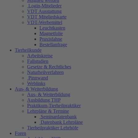
Mitglied werden
Login-Mitglieder
VDT Ausstattung
VDT Mitgliedskarte
VDT-Werbemittel
Leuchtkasten
Magnetfolie
Praxisfahne
Bestellanfrage
Tierheilkunde
Arbeitskreise
Fallstudien
Gesetze & Rechtliches
Naturheilverfahren
Pinnwand
Weblinks
Aus- & Weiterbildung
Aus- & Weiterbildung
Ausbildung THP
Praktikum-Tierheilpraktiker
Lehrpläne & Termine
Seminardatenbank
Datenbank Lehrpläne
Tierheilpraktiker Lehrhöfe
Foren