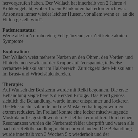
hervorgerufen haben. Der Wallach hat innerhalb von 2 Jahren 4
Koliken gehabt, wobei 1 x ein Klinkaufenthalt erforderlich war.
Ansonsten immer wieder leichter Husten, vor allem wenn er "an die
Hilfen gestellt wird".
Patientenstatus:
Werte alle im Normbereich; Fell glänzend; zur Zeit keine akuten
Symptome.
Exploration:
Der Wallach weist mehrere Narben an den Ohren, den Vorder- und
Hinterbeinen sowie auf der Kruppe auf. Verspannte, teilweise
verhärtete Muskulatur im Halsbereich. Zurückgebildete Muskulatur
im Brust- und Wirbelsäulenbereich.
Therapie:
Auf Wunsch der Besitzerin wurde mit Reiki begonnen. Die erste
Behandlung zeigte bereits die ersten Erfolge. Das Pferd genoss
sichtlich die Behandlung, wurde immer entspannter und lockerer.
Die Muskulatur vibrierte und die Muskelverhärtungen wurden
extrem reduziert. Im Freilauf konnte eine locker mitschwingende
Muskulatur festgestellt werden. Er lief locker und frei. Durch einen
Resonanztest wurden die Narbenstörfelder überprüft und waren alle
nach der Reikibehandlung nicht mehr vorhanden. Die Behandlung
wurde innerhalb von 3 Wochen 5 x wiederholt und der