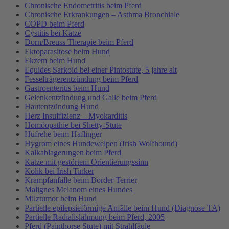
Chronische Endometritis beim Pferd
Chronische Erkrankungen – Asthma Bronchiale
COPD beim Pferd
Cystitis bei Katze
Dorn/Breuss Therapie beim Pferd
Ektoparasitose beim Hund
Ekzem beim Hund
Equides Sarkoid bei einer Pintostute, 5 jahre alt
Fesselträgerentzündung beim Pferd
Gastroenteritis beim Hund
Gelenkentzündung und Galle beim Pferd
Hautentzündung Hund
Herz Insuffizienz – Myokarditis
Homöopathie bei Shetty-Stute
Hufrehe beim Haflinger
Hygrom eines Hundewelpen (Irish Wolfhound)
Kalkablagerungen beim Pferd
Katze mit gestörtem Orientierungssinn
Kolik bei Irish Tinker
Krampfanfälle beim Border Terrier
Malignes Melanom eines Hundes
Milztumor beim Hund
Partielle epilepsieförmige Anfälle beim Hund (Diagnose TA)
Partielle Radialislähmung beim Pferd, 2005
Pferd (Painthorse Stute) mit Strahlfäule