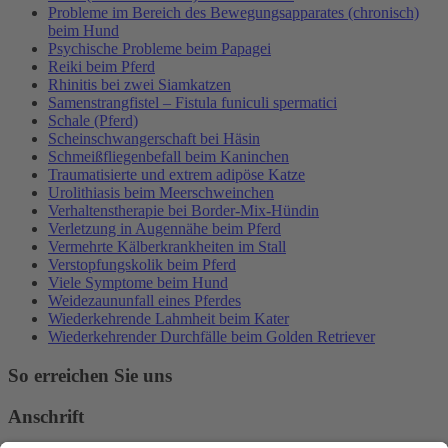
Probleme im Bereich des Bewegungsapparates (chronisch)
beim Hund
Psychische Probleme beim Papagei
Reiki beim Pferd
Rhinitis bei zwei Siamkatzen
Samenstrangfistel – Fistula funiculi spermatici
Schale (Pferd)
Scheinschwangerschaft bei Häsin
Schmeißfliegenbefall beim Kaninchen
Traumatisierte und extrem adipöse Katze
Urolithiasis beim Meerschweinchen
Verhaltenstherapie bei Border-Mix-Hündin
Verletzung in Augennähe beim Pferd
Vermehrte Kälberkrankheiten im Stall
Verstopfungskolik beim Pferd
Viele Symptome beim Hund
Weidezaununfall eines Pferdes
Wiederkehrende Lahmheit beim Kater
Wiederkehrender Durchfälle beim Golden Retriever
So erreichen Sie uns
Anschrift