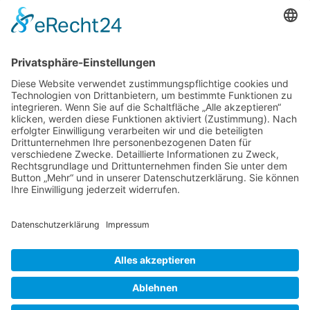
Verband Deutscher Tierheilpraktiker e.V.
Verbandsverwaltung
Am Rosenbraken 12
31547 Loccum
E-Mail
Diese E-Mail-Adresse ist vor Spambots geschützt! Zur Anzeige
muss JavaScript eingeschaltet sein!
Diese E-Mail-Adresse ist vor Spambots geschützt! Zur Anzeige
muss JavaScript eingeschaltet sein!
Telefon Service-Team
Tel: 0261-1349 5200
Tel: 0172-546 19 20
Kontakt
Impressum
Datenschutzerklärung
Der Gesundheitsverband für Tiertherapeuten