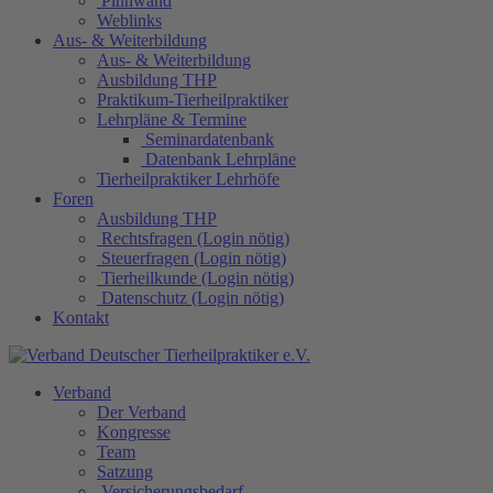
Pinnwand
Weblinks
Aus- & Weiterbildung
Aus- & Weiterbildung
Ausbildung THP
Praktikum-Tierheilpraktiker
Lehrpläne & Termine
Seminardatenbank
Datenbank Lehrpläne
Tierheilpraktiker Lehrhöfe
Foren
Ausbildung THP
Rechtsfragen (Login nötig)
Steuerfragen (Login nötig)
Tierheilkunde (Login nötig)
Datenschutz (Login nötig)
Kontakt
Verband
Der Verband
Kongresse
Team
Satzung
Versicherungsbedarf