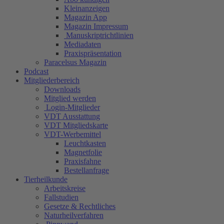
Kleinanzeigen
Magazin App
Magazin Impressum
Manuskriptrichtlinien
Mediadaten
Praxispräsentation
Paracelsus Magazin
Podcast
Mitgliederbereich
Downloads
Mitglied werden
Login-Mitglieder
VDT Ausstattung
VDT Mitgliedskarte
VDT-Werbemittel
Leuchtkasten
Magnetfolie
Praxisfahne
Bestellanfrage
Tierheilkunde
Arbeitskreise
Fallstudien
Gesetze & Rechtliches
Naturheilverfahren