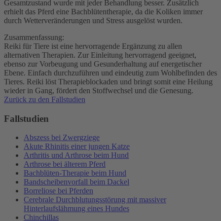
Gesamtzustand wurde mit jeder Behandlung besser. Zusätzlich
erhielt das Pferd eine Bachblütentherapie, da die Koliken immer
durch Wetterveränderungen und Stress ausgelöst wurden.
Zusammenfassung:
Reiki für Tiere ist eine hervorragende Ergänzung zu allen
alternativen Therapien. Zur Einleitung hervorragend geeignet,
ebenso zur Vorbeugung und Gesunderhaltung auf energetischer
Ebene. Einfach durchzuführen und eindeutig zum Wohlbefinden des
Tieres. Reiki löst Therapieblockaden und bringt somit eine Heilung
wieder in Gang, fördert den Stoffwechsel und die Genesung.
Zurück zu den Fallstudien
Fallstudien
Abszess bei Zwergziege
Akute Rhinitis einer jungen Katze
Arthritis und Arthrose beim Hund
Arthrose bei älterem Pferd
Bachblüten-Therapie beim Hund
Bandscheibenvorfall beim Dackel
Borreliose bei Pferden
Cerebrale Durchblutungsstörung mit massiver
Hinterlaufslähmung eines Hundes
Chinchillas