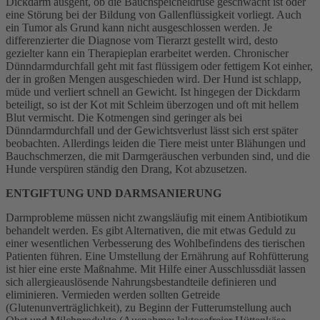
Dickdarm ausgeht, ob die Bauchspeicheldrüse geschwächt ist oder
eine Störung bei der Bildung von Gallenflüssigkeit vorliegt. Auch
ein Tumor als Grund kann nicht ausgeschlossen werden. Je
differenzierter die Diagnose vom Tierarzt gestellt wird, desto
gezielter kann ein Therapieplan erarbeitet werden. Chronischer
Dünndarmdurchfall geht mit fast flüssigem oder fettigem Kot einher,
der in großen Mengen ausgeschieden wird. Der Hund ist schlapp,
müde und verliert schnell an Gewicht. Ist hingegen der Dickdarm
beteiligt, so ist der Kot mit Schleim überzogen und oft mit hellem
Blut vermischt. Die Kotmengen sind geringer als bei
Dünndarmdurchfall und der Gewichtsverlust lässt sich erst später
beobachten. Allerdings leiden die Tiere meist unter Blähungen und
Bauchschmerzen, die mit Darmgeräuschen verbunden sind, und die
Hunde verspüren ständig den Drang, Kot abzusetzen.
ENTGIFTUNG UND DARMSANIERUNG
Darmprobleme müssen nicht zwangsläufig mit einem Antibiotikum
behandelt werden. Es gibt Alternativen, die mit etwas Geduld zu
einer wesentlichen Verbesserung des Wohlbefindens des tierischen
Patienten führen. Eine Umstellung der Ernährung auf Rohfütterung
ist hier eine erste Maßnahme. Mit Hilfe einer Ausschlussdiät lassen
sich allergieauslösende Nahrungsbestandteile definieren und
eliminieren. Vermieden werden sollten Getreide
(Glutenunverträglichkeit), zu Beginn der Futterumstellung auch