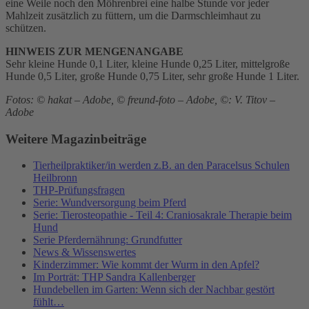
eine Weile noch den Möhrenbrei eine halbe Stunde vor jeder
Mahlzeit zusätzlich zu füttern, um die Darmschleimhaut zu
schützen.
HINWEIS ZUR MENGENANGABE
Sehr kleine Hunde 0,1 Liter, kleine Hunde 0,25 Liter, mittelgroße
Hunde 0,5 Liter, große Hunde 0,75 Liter, sehr große Hunde 1 Liter.
Fotos: © hakat – Adobe, © freund-foto – Adobe, ©: V. Titov –
Adobe
Weitere Magazinbeiträge
Tierheilpraktiker/in werden z.B. an den Paracelsus Schulen
Heilbronn
THP-Prüfungsfragen
Serie: Wundversorgung beim Pferd
Serie: Tierosteopathie - Teil 4: Craniosakrale Therapie beim
Hund
Serie Pferdernährung: Grundfutter
News & Wissenswertes
Kinderzimmer: Wie kommt der Wurm in den Apfel?
Im Porträt: THP Sandra Kallenberger
Hundebellen im Garten: Wenn sich der Nachbar gestört
fühlt…