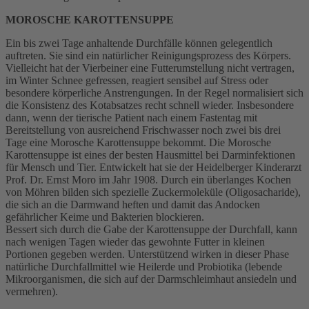
MOROSCHE KAROTTENSUPPE
Ein bis zwei Tage anhaltende Durchfälle können gelegentlich
auftreten. Sie sind ein natürlicher Reinigungsprozess des Körpers.
Vielleicht hat der Vierbeiner eine Futterumstellung nicht vertragen,
im Winter Schnee gefressen, reagiert sensibel auf Stress oder
besondere körperliche Anstrengungen. In der Regel normalisiert sich
die Konsistenz des Kotabsatzes recht schnell wieder. Insbesondere
dann, wenn der tierische Patient nach einem Fastentag mit
Bereitstellung von ausreichend Frischwasser noch zwei bis drei
Tage eine Morosche Karottensuppe bekommt. Die Morosche
Karottensuppe ist eines der besten Hausmittel bei Darminfektionen
für Mensch und Tier. Entwickelt hat sie der Heidelberger Kinderarzt
Prof. Dr. Ernst Moro im Jahr 1908. Durch ein überlanges Kochen
von Möhren bilden sich spezielle Zuckermoleküle (Oligosacharide),
die sich an die Darmwand heften und damit das Andocken
gefährlicher Keime und Bakterien blockieren.
Bessert sich durch die Gabe der Karottensuppe der Durchfall, kann
nach wenigen Tagen wieder das gewohnte Futter in kleinen
Portionen gegeben werden. Unterstützend wirken in dieser Phase
natürliche Durchfallmittel wie Heilerde und Probiotika (lebende
Mikroorganismen, die sich auf der Darmschleimhaut ansiedeln und
vermehren).