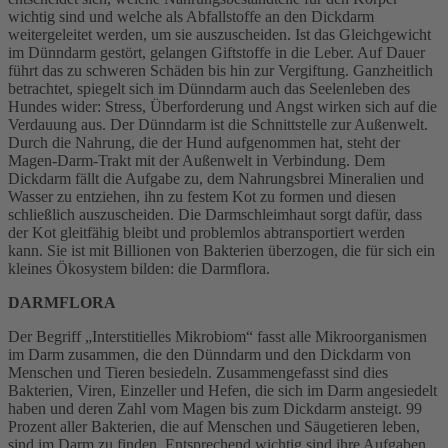
wichtig sind und welche als Abfallstoffe an den Dickdarm
weitergeleitet werden, um sie auszuscheiden. Ist das Gleichgewicht
im Dünndarm gestört, gelangen Giftstoffe in die Leber. Auf Dauer
führt das zu schweren Schäden bis hin zur Vergiftung. Ganzheitlich
betrachtet, spiegelt sich im Dünndarm auch das Seelenleben des
Hundes wider: Stress, Überforderung und Angst wirken sich auf die
Verdauung aus. Der Dünndarm ist die Schnittstelle zur Außenwelt.
Durch die Nahrung, die der Hund aufgenommen hat, steht der
Magen-Darm-Trakt mit der Außenwelt in Verbindung. Dem
Dickdarm fällt die Aufgabe zu, dem Nahrungsbrei Mineralien und
Wasser zu entziehen, ihn zu festem Kot zu formen und diesen
schließlich auszuscheiden. Die Darmschleimhaut sorgt dafür, dass
der Kot gleitfähig bleibt und problemlos abtransportiert werden
kann. Sie ist mit Billionen von Bakterien überzogen, die für sich ein
kleines Ökosystem bilden: die Darmflora.
DARMFLORA
Der Begriff „Interstitielles Mikrobiom“ fasst alle Mikroorganismen
im Darm zusammen, die den Dünndarm und den Dickdarm von
Menschen und Tieren besiedeln. Zusammengefasst sind dies
Bakterien, Viren, Einzeller und Hefen, die sich im Darm angesiedelt
haben und deren Zahl vom Magen bis zum Dickdarm ansteigt. 99
Prozent aller Bakterien, die auf Menschen und Säugetieren leben,
sind im Darm zu finden. Entsprechend wichtig sind ihre Aufgaben