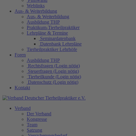
Pinnwand
Weblinks
Aus- & Weiterbildung
Aus- & Weiterbildung
Ausbildung THP
Praktikum-Tierheilpraktiker
Lehrpläne & Termine
Seminardatenbank
Datenbank Lehrpläne
Tierheilpraktiker Lehrhöfe
Foren
Ausbildung THP
Rechtsfragen (Login nötig)
Steuerfragen (Login nötig)
Tierheilkunde (Login nötig)
Datenschutz (Login nötig)
Kontakt
Verband
Der Verband
Kongresse
Team
Satzung
Versicherungsbedarf