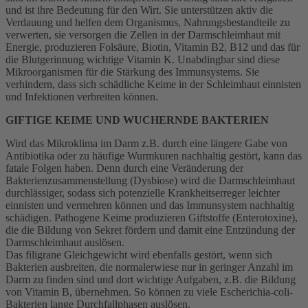
und ist ihre Bedeutung für den Wirt. Sie unterstützen aktiv die
Verdauung und helfen dem Organismus, Nahrungsbestandteile zu
verwerten, sie versorgen die Zellen in der Darmschleimhaut mit
Energie, produzieren Folsäure, Biotin, Vitamin B2, B12 und das für
die Blutgerinnung wichtige Vitamin K. Unabdingbar sind diese
Mikroorganismen für die Stärkung des Immunsystems. Sie
verhindern, dass sich schädliche Keime in der Schleimhaut einnisten
und Infektionen verbreiten können.
GIFTIGE KEIME UND WUCHERNDE BAKTERIEN
Wird das Mikroklima im Darm z.B. durch eine längere Gabe von
Antibiotika oder zu häufige Wurmkuren nachhaltig gestört, kann das
fatale Folgen haben. Denn durch eine Veränderung der
Bakterienzusammenstellung (Dysbiose) wird die Darmschleimhaut
durchlässiger, sodass sich potenzielle Krankheitserreger leichter
einnisten und vermehren können und das Immunsystem nachhaltig
schädigen. Pathogene Keime produzieren Giftstoffe (Enterotoxine),
die die Bildung von Sekret fördern und damit eine Entzündung der
Darmschleimhaut auslösen.
Das filigrane Gleichgewicht wird ebenfalls gestört, wenn sich
Bakterien ausbreiten, die normalerwiese nur in geringer Anzahl im
Darm zu finden sind und dort wichtige Aufgaben, z.B. die Bildung
von Vitamin B, übernehmen. So können zu viele Escherichia-coli-
Bakterien lange Durchfallphasen auslösen.