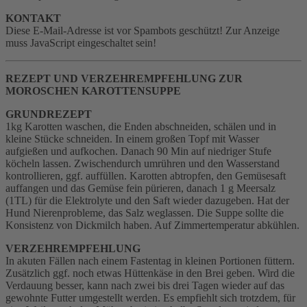
KONTAKT
Diese E-Mail-Adresse ist vor Spambots geschützt! Zur Anzeige
muss JavaScript eingeschaltet sein!
REZEPT UND VERZEHREMPFEHLUNG ZUR
MOROSCHEN KAROTTENSUPPE
GRUNDREZEPT
1kg Karotten waschen, die Enden abschneiden, schälen und in
kleine Stücke schneiden. In einem großen Topf mit Wasser
aufgießen und aufkochen. Danach 90 Min auf niedriger Stufe
köcheln lassen. Zwischendurch umrühren und den Wasserstand
kontrollieren, ggf. auffüllen. Karotten abtropfen, den Gemüsesaft
auffangen und das Gemüse fein pürieren, danach 1 g Meersalz
(1TL) für die Elektrolyte und den Saft wieder dazugeben. Hat der
Hund Nierenprobleme, das Salz weglassen. Die Suppe sollte die
Konsistenz von Dickmilch haben. Auf Zimmertemperatur abkühlen.
VERZEHREMPFEHLUNG
In akuten Fällen nach einem Fastentag in kleinen Portionen füttern.
Zusätzlich ggf. noch etwas Hüttenkäse in den Brei geben. Wird die
Verdauung besser, kann nach zwei bis drei Tagen wieder auf das
gewohnte Futter umgestellt werden. Es empfiehlt sich trotzdem, für