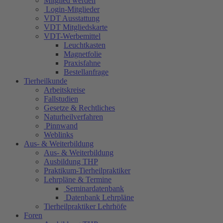
Mitglied werden
Login-Mitglieder
VDT Ausstattung
VDT Mitgliedskarte
VDT-Werbemittel
Leuchtkasten
Magnetfolie
Praxisfahne
Bestellanfrage
Tierheilkunde
Arbeitskreise
Fallstudien
Gesetze & Rechtliches
Naturheilverfahren
Pinnwand
Weblinks
Aus- & Weiterbildung
Aus- & Weiterbildung
Ausbildung THP
Praktikum-Tierheilpraktiker
Lehrpläne & Termine
Seminardatenbank
Datenbank Lehrpläne
Tierheilpraktiker Lehrhöfe
Foren