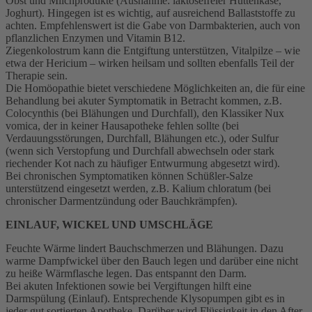
Obst und Milchprodukte (Ausnahme: laktosefreier Hüttenkäse,
Joghurt). Hingegen ist es wichtig, auf ausreichend Ballaststoffe zu
achten. Empfehlenswert ist die Gabe von Darmbakterien, auch von
pflanzlichen Enzymen und Vitamin B12.
Ziegenkolostrum kann die Entgiftung unterstützen, Vitalpilze – wie
etwa der Hericium – wirken heilsam und sollten ebenfalls Teil der
Therapie sein.
Die Homöopathie bietet verschiedene Möglichkeiten an, die für eine
Behandlung bei akuter Symptomatik in Betracht kommen, z.B.
Colocynthis (bei Blähungen und Durchfall), den Klassiker Nux
vomica, der in keiner Hausapotheke fehlen sollte (bei
Verdauungsstörungen, Durchfall, Blähungen etc.), oder Sulfur
(wenn sich Verstopfung und Durchfall abwechseln oder stark
riechender Kot nach zu häufiger Entwurmung abgesetzt wird).
Bei chronischen Symptomatiken können Schüßler-Salze
unterstützend eingesetzt werden, z.B. Kalium chloratum (bei
chronischer Darmentzündung oder Bauchkrämpfen).
EINLAUF, WICKEL UND UMSCHLÄGE
Feuchte Wärme lindert Bauchschmerzen und Blähungen. Dazu
warme Dampfwickel über den Bauch legen und darüber eine nicht
zu heiße Wärmflasche legen. Das entspannt den Darm.
Bei akuten Infektionen sowie bei Vergiftungen hilft eine
Darmspülung (Einlauf). Entsprechende Klysopumpen gibt es in
jeder gut sortierten Apotheke. Darüber wird Flüssigkeit in den After