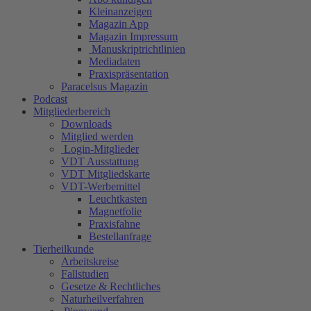
Kleinanzeigen
Magazin App
Magazin Impressum
Manuskriptrichtlinien
Mediadaten
Praxispräsentation
Paracelsus Magazin
Podcast
Mitgliederbereich
Downloads
Mitglied werden
Login-Mitglieder
VDT Ausstattung
VDT Mitgliedskarte
VDT-Werbemittel
Leuchtkasten
Magnetfolie
Praxisfahne
Bestellanfrage
Tierheilkunde
Arbeitskreise
Fallstudien
Gesetze & Rechtliches
Naturheilverfahren