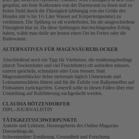
gespritzt, um feste Kotkrusten von der Darmwand zu lösen und zu
festen Stuhl durch die Flüssigkeit (abhängig von der Größe des
Hundes mit ¼ bis 1½ Liter Wasser auf Körpertemperatur) zu
verdünnen. Die Spülung so oft wiederholen, bis die ausgeschiedene
Flüssigkeit klar ist. Da diese Spülungen durchschlagenden Erfolg
haben, wählt man dafür am besten einen Ort im Freien oder die
Badewanne.
ALTERNATIVEN FÜR MAGENSÄUREBLOCKER
Abschließend noch ein Tipp für Vierbeiner, die ernährungsbedingt
(durch Trockenfutter und viel Feuchtfutter) oft aufstoßen müssen,
extrem speicheln, schmatzen oder Gras fressen: Statt
Magensäureblocker lieber mehrmals täglich Ulmenrinde und
Leinsamenschleim füttern und für die Zufuhr von Ballaststoffen auf
Flohsamen zurückgreifen. Generell sollte in diesen Fällen über eine
Umstellung auf Rohfütterung nachgedacht werden.
CLAUDIA HÖTZENDORFER
DIPL.-JOURNALISTIN
TÄTIGKEITSSCHWERPUNKTE
Autorin und Lektorin, Herausgeberin des Online-Magazins
Duesseldogs.de,
Schwerpunkte: Ernährung, Gesundheit und Forschung