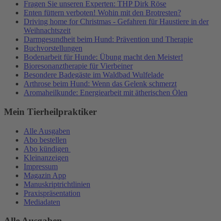
Fragen Sie unseren Experten: THP Dirk Röse
Enten füttern verboten! Wohin mit den Brotresten?
Driving home for Christmas - Gefahren für Haustiere in der
Weihnachtszeit
Darmgesundheit beim Hund: Prävention und Therapie
Buchvorstellungen
Bodenarbeit für Hunde: Übung macht den Meister!
Bioresonanztherapie für Vierbeiner
Besondere Badegäste im Waldbad Wulfelade
Arthrose beim Hund: Wenn das Gelenk schmerzt
Aromaheilkunde: Energiearbeit mit ätherischen Ölen
Mein Tierheilpraktiker
Alle Ausgaben
Abo bestellen
Abo kündigen
Kleinanzeigen
Impressum
Magazin App
Manuskriptrichtlinien
Praxispräsentation
Mediadaten
Alle Ausgaben