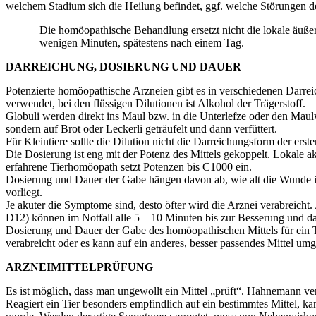
welchem Stadium sich die Heilung befindet, ggf. welche Störungen d
Die homöopathische Behandlung ersetzt nicht die lokale äuße
wenigen Minuten, spätestens nach einem Tag.
DARREICHUNG, DOSIERUNG UND DAUER
Potenzierte homöopathische Arzneien gibt es in verschiedenen Darreic
verwendet, bei den flüssigen Dilutionen ist Alkohol der Trägerstoff.
Globuli werden direkt ins Maul bzw. in die Unterlefze oder den Maul
sondern auf Brot oder Leckerli geträufelt und dann verfüttert.
Für Kleintiere sollte die Dilution nicht die Darreichungsform der erst
Die Dosierung ist eng mit der Potenz des Mittels gekoppelt. Lokale
erfahrene Tierhomöopath setzt Potenzen bis C1000 ein.
Dosierung und Dauer der Gabe hängen davon ab, wie alt die Wunde ist
vorliegt.
Je akuter die Symptome sind, desto öfter wird die Arznei verabreich
D12) können im Notfall alle 5 – 10 Minuten bis zur Besserung und d
Dosierung und Dauer der Gabe des homöopathischen Mittels für ein Tie
verabreicht oder es kann auf ein anderes, besser passendes Mittel u
ARZNEIMITTELPRÜFUNG
Es ist möglich, dass man ungewollt ein Mittel „prüft“. Hahnemann ve
Reagiert ein Tier besonders empfindlich auf ein bestimmtes Mittel, 