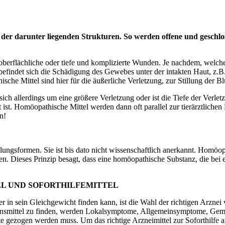
. der darunter liegenden Strukturen. So werden offene und gesch
t oberflächliche oder tiefe und komplizierte Wunden. Je nachdem, welc
efindet sich die Schädigung des Gewebes unter der intakten Haut, z.B
e Mittel sind hier für die äußerliche Verletzung, zur Stillung der B
ch allerdings um eine größere Verletzung oder ist die Tiefe der Verletz
ist. Homöopathische Mittel werden dann oft parallel zur tierärztlich
n!
sformen. Sie ist bis dato nicht wissenschaftlich anerkannt. Homöopat
. Dieses Prinzip besagt, dass eine homöopathische Substanz, die bei
L UND SOFORTHILFEMITTEL
r in sein Gleichgewicht finden kann, ist die Wahl der richtigen Arzn
utionsmittel zu finden, werden Lokalsymptome, Allgemeinsymptome, Ge
urate gezogen werden muss. Um das richtige Arzneimittel zur Soforthil