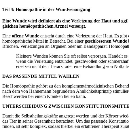
Teil 4: Homöopathie in der Wundversorgung
Eine Wunde wird definiert als eine Verletzung der Haut und ggf
gleichen homöopathischen Arznei versorgt.
Eine
offene Wunde
entsteht durch eine Verletzung der Haut. Es gib
homöopathische Mittel in Betracht. Bei einer
geschlossenen Wunde
b
Brüchen, Verletzungen an Organen oder am Bandapparat. Homöopathisch
Kleinere Wunden können Sie oft selbst versorgen. Handelt es si
wenn die Verletzung entzündet, geschwollen oder schmerzhaft 
ersetzen nicht den Tierarzt oder eine Behandlung von Notfälle
DAS PASSENDE MITTEL WÄHLEN
Die Homöopathie gehört zu den komplementärmedizinischen Behandlung
nach dem von Hahnemann begründeten Ähnlichkeitsprinzip stimulieren
Beschwerden bei einem Kranken heilen kann.
UNTERSCHEIDUNG ZWISCHEN KONSTITUTIONSMITTE
Damit die Selbstheilungskräfte angeregt werden und der Körper wiede
das Tier in seiner Gesamtheit betrachtet. Um das passende Konstit
finden, ist sehr komplex, sodass hierbei ein erfahrener Therapeut z