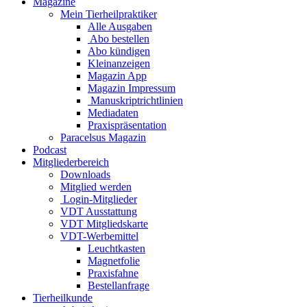
Magazine
Mein Tierheilpraktiker
Alle Ausgaben
Abo bestellen
Abo kündigen
Kleinanzeigen
Magazin App
Magazin Impressum
Manuskriptrichtlinien
Mediadaten
Praxispräsentation
Paracelsus Magazin
Podcast
Mitgliederbereich
Downloads
Mitglied werden
Login-Mitglieder
VDT Ausstattung
VDT Mitgliedskarte
VDT-Werbemittel
Leuchtkasten
Magnetfolie
Praxisfahne
Bestellanfrage
Tierheilkunde