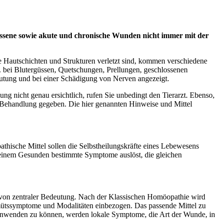
lossene sowie akute und chronische Wunden nicht immer mit der
he Hautschichten und Strukturen verletzt sind, kommen verschiedene
. bei Blutergüssen, Quetschungen, Prellungen, geschlossenen
lutung und bei einer Schädigung von Nerven angezeigt.
ung nicht genau ersichtlich, rufen Sie unbedingt den Tierarzt. Ebenso,
en Behandlung gegeben. Die hier genannten Hinweise und Mittel
hische Mittel sollen die Selbstheilungskräfte eines Lebewesens
 einem Gesunden bestimmte Symptome auslöst, die gleichen
ei von zentraler Bedeutung. Nach der Klassischen Homöopathie wird
mütssymptome und Modalitäten einbezogen. Das passende Mittel zu
fe anwenden zu können, werden lokale Symptome, die Art der Wunde, in