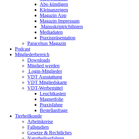
Abo kündigen
Kleinanzeigen
Magazin App
Magazin Impressum
Manuskriptrichtlinien
Mediadaten
Praxispräsentation
Paracelsus Magazin
Podcast
Mitgliederbereich
Downloads
Mitglied werden
Login-Mitglieder
VDT Ausstattung
VDT Mitgliedskarte
VDT-Werbemittel
Leuchtkasten
Magnetfolie
Praxisfahne
Bestellanfrage
Tierheilkunde
Arbeitskreise
Fallstudien
Gesetze & Rechtliches
Naturheilverfahren