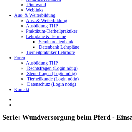
Pinnwand
Weblinks
Aus- & Weiterbildung
Aus- & Weiterbildung
Ausbildung THP
Praktikum-Tierheilpraktiker
Lehrpläne & Termine
Seminardatenbank
Datenbank Lehrpläne
Tierheilpraktiker Lehrhöfe
Foren
Ausbildung THP
Rechtsfragen (Login nötig)
Steuerfragen (Login nötig)
Tierheilkunde (Login nötig)
Datenschutz (Login nötig)
Kontakt
Serie: Wundversorgung beim Pferd - Eins