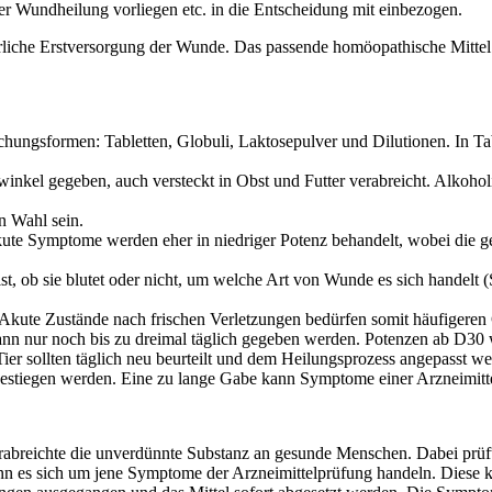
er Wundheilung vorliegen etc. in die Entscheidung mit einbezogen.
rliche Erstversorgung der Wunde. Das passende homöopathische Mittel 
hungsformen: Tabletten, Globuli, Laktosepulver und Dilutionen. In Tab
winkel gegeben, auch versteckt in Obst und Futter verabreicht. Alkoho
en Wahl sein.
 akute Symptome werden eher in niedriger Potenz behandelt, wobei die
, ob sie blutet oder nicht, um welche Art von Wunde es sich handelt 
t. Akute Zustände nach frischen Verletzungen bedürfen somit häufiger
ann nur noch bis zu dreimal täglich gegeben werden. Potenzen ab D30 
r sollten täglich neu beurteilt und dem Heilungsprozess angepasst wer
mgestiegen werden. Eine zu lange Gabe kann Symptome einer Arzneimitt
rabreichte die unverdünnte Substanz an gesunde Menschen. Dabei prüfte
kann es sich um jene Symptome der Arzneimittelprüfung handeln. Diese 