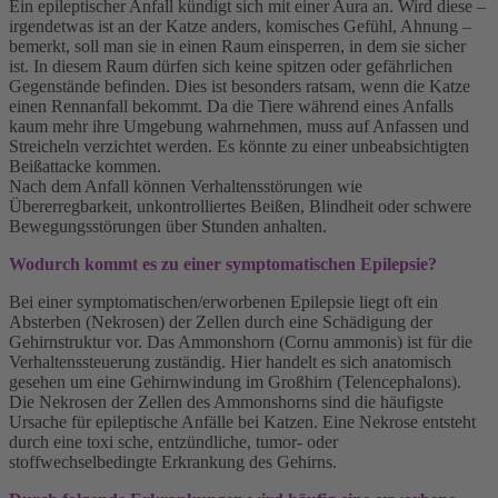
Ein epileptischer Anfall kündigt sich mit einer Aura an. Wird diese –
irgendetwas ist an der Katze anders, komisches Gefühl, Ahnung –
bemerkt, soll man sie in einen Raum einsperren, in dem sie sicher
ist. In diesem Raum dürfen sich keine spitzen oder gefährlichen
Gegenstände befinden. Dies ist besonders ratsam, wenn die Katze
einen Rennanfall bekommt. Da die Tiere während eines Anfalls
kaum mehr ihre Umgebung wahrnehmen, muss auf Anfassen und
Streicheln verzichtet werden. Es könnte zu einer unbeabsichtigten
Beißattacke kommen.
Nach dem Anfall können Verhaltensstörungen wie
Übererregbarkeit, unkontrolliertes Beißen, Blindheit oder schwere
Bewegungsstörungen über Stunden anhalten.
Wodurch kommt es zu einer symptomatischen Epilepsie?
Bei einer symptomatischen/erworbenen Epilepsie liegt oft ein
Absterben (Nekrosen) der Zellen durch eine Schädigung der
Gehirnstruktur vor. Das Ammonshorn (Cornu ammonis) ist für die
Verhaltenssteuerung zuständig. Hier handelt es sich anatomisch
gesehen um eine Gehirnwindung im Großhirn (Telencephalons).
Die Nekrosen der Zellen des Ammonshorns sind die häufigste
Ursache für epileptische Anfälle bei Katzen. Eine Nekrose entsteht
durch eine toxi sche, entzündliche, tumor- oder
stoffwechselbedingte Erkrankung des Gehirns.