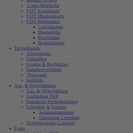
Mitglied werden
Login-Mitglieder
VDT Ausstattung
VDT Mitgliedskarte
VDT-Werbemittel
Leuchtkasten
Magnetfolie
Praxisfahne
Bestellanfrage
Tierheilkunde
Arbeitskreise
Fallstudien
Gesetze & Rechtliches
Naturheilverfahren
Pinnwand
Weblinks
Aus- & Weiterbildung
Aus- & Weiterbildung
Ausbildung THP
Praktikum-Tierheilpraktiker
Lehrpläne & Termine
Seminardatenbank
Datenbank Lehrpläne
Tierheilpraktiker Lehrhöfe
Foren