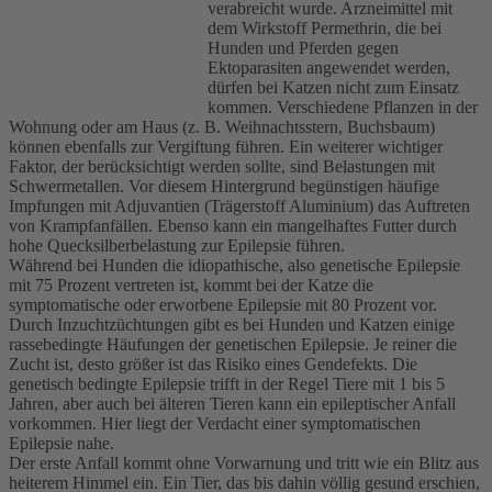
verabreicht wurde. Arzneimittel mit
dem Wirkstoff Permethrin, die bei
Hunden und Pferden gegen
Ektoparasiten angewendet werden,
dürfen bei Katzen nicht zum Einsatz
kommen. Verschiedene Pflanzen in der
Wohnung oder am Haus (z. B. Weihnachtsstern, Buchsbaum)
können ebenfalls zur Vergiftung führen. Ein weiterer wichtiger
Faktor, der berücksichtigt werden sollte, sind Belastungen mit
Schwermetallen. Vor diesem Hintergrund begünstigen häufige
Impfungen mit Adjuvantien (Trägerstoff Aluminium) das Auftreten
von Krampfanfällen. Ebenso kann ein mangelhaftes Futter durch
hohe Quecksilberbelastung zur Epilepsie führen.
Während bei Hunden die idiopathische, also genetische Epilepsie
mit 75 Prozent vertreten ist, kommt bei der Katze die
symptomatische oder erworbene Epilepsie mit 80 Prozent vor.
Durch Inzuchtzüchtungen gibt es bei Hunden und Katzen einige
rassebedingte Häufungen der genetischen Epilepsie. Je reiner die
Zucht ist, desto größer ist das Risiko eines Gendefekts. Die
genetisch bedingte Epilepsie trifft in der Regel Tiere mit 1 bis 5
Jahren, aber auch bei älteren Tieren kann ein epileptischer Anfall
vorkommen. Hier liegt der Verdacht einer symptomatischen
Epilepsie nahe.
Der erste Anfall kommt ohne Vorwarnung und tritt wie ein Blitz aus
heiterem Himmel ein. Ein Tier, das bis dahin völlig gesund erschien,