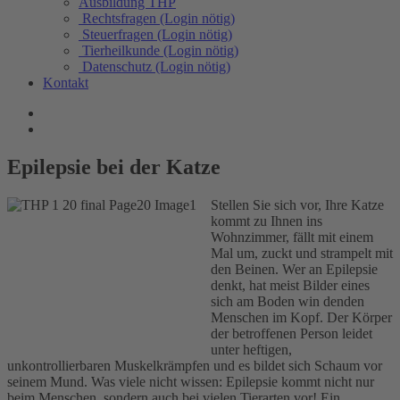
Ausbildung THP
Rechtsfragen (Login nötig)
Steuerfragen (Login nötig)
Tierheilkunde (Login nötig)
Datenschutz (Login nötig)
Kontakt
Epilepsie bei der Katze
Stellen Sie sich vor, Ihre Katze
kommt zu Ihnen ins
Wohnzimmer, fällt mit einem
Mal um, zuckt und strampelt mit
den Beinen. Wer an Epilepsie
denkt, hat meist Bilder eines
sich am Boden win denden
Menschen im Kopf. Der Körper
der betroffenen Person leidet
unter heftigen,
unkontrollierbaren Muskelkrämpfen und es bildet sich Schaum vor
seinem Mund. Was viele nicht wissen: Epilepsie kommt nicht nur
beim Menschen, sondern auch bei vielen Tierarten vor! Ein