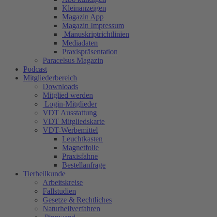
Kleinanzeigen
Magazin App
Magazin Impressum
Manuskriptrichtlinien
Mediadaten
Praxispräsentation
Paracelsus Magazin
Podcast
Mitgliederbereich
Downloads
Mitglied werden
Login-Mitglieder
VDT Ausstattung
VDT Mitgliedskarte
VDT-Werbemittel
Leuchtkasten
Magnetfolie
Praxisfahne
Bestellanfrage
Tierheilkunde
Arbeitskreise
Fallstudien
Gesetze & Rechtliches
Naturheilverfahren