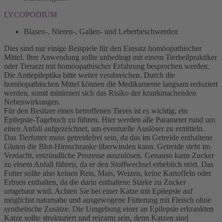
LYCOPODIUM
Blasen-, Nieren-, Gallen- und Leberbeschwerden
Dies sind nur einige Beispiele für den Einsatz homöopathischer
Mittel. Ihre Anwendung sollte unbedingt mit einem Tierheilpraktiker
oder Tierarzt mit homöopathischer Erfahrung besprochen werden.
Die Antiepileptika bitte weiter verabreichen. Durch die
homöopathischen Mittel können die Medikamente langsam reduziert
werden, somit minimiert sich das Risiko der krankmachenden
Nebenwirkungen.
Für den Besitzer eines betroffenen Tieres ist es wichtig, ein
Epilepsie-Tagebuch zu führen. Hier werden alle Parameter rund um
einen Anfall aufgezeichnet, um eventuelle Auslöser zu ermitteln.
Das Tierfutter muss getreidefrei sein, da das im Getreide enthaltene
Gluten die Blut-Hirnschranke überwinden kann. Getreide steht im
Verdacht, entzündliche Prozesse auszulösen. Genauso kann Zucker
zu einem Anfall führen, da er den Stoffwechsel erheblich stört. Das
Futter sollte also keinen Reis, Mais, Weizen, keine Kartoffeln oder
Erbsen enthalten, da die darin enthaltene Stärke zu Zucker
umgebaut wird. Achten Sie bei einer Katze mit Epilepsie auf
möglichst naturnahe und ausgewogene Fütterung mit Fleisch ohne
synthetische Zusätze. Die Umgebung einer an Epilepsie erkrankten
Katze sollte strukturiert und reizarm sein, denn Katzen sind