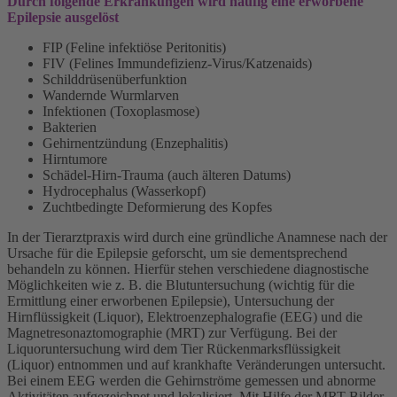
Durch folgende Erkrankungen wird häufig eine erworbene
Epilepsie ausgelöst
FIP (Feline infektiöse Peritonitis)
FIV (Felines Immundefizienz-Virus/Katzenaids)
Schilddrüsenüberfunktion
Wandernde Wurmlarven
Infektionen (Toxoplasmose)
Bakterien
Gehirnentzündung (Enzephalitis)
Hirntumore
Schädel-Hirn-Trauma (auch älteren Datums)
Hydrocephalus (Wasserkopf)
Zuchtbedingte Deformierung des Kopfes
In der Tierarztpraxis wird durch eine gründliche Anamnese nach der
Ursache für die Epilepsie geforscht, um sie dementsprechend
behandeln zu können. Hierfür stehen verschiedene diagnostische
Möglichkeiten wie z. B. die Blutuntersuchung (wichtig für die
Ermittlung einer erworbenen Epilepsie), Untersuchung der
Hirnflüssigkeit (Liquor), Elektroenzephalografie (EEG) und die
Magnetresonaztomographie (MRT) zur Verfügung. Bei der
Liquoruntersuchung wird dem Tier Rückenmarksflüssigkeit
(Liquor) entnommen und auf krankhafte Veränderungen untersucht.
Bei einem EEG werden die Gehirnströme gemessen und abnorme
Aktivitäten aufgezeichnet und lokalisiert. Mit Hilfe der MRT-Bilder