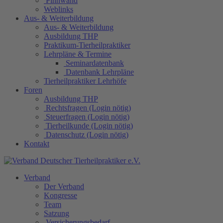
Pinnwand
Weblinks
Aus- & Weiterbildung
Aus- & Weiterbildung
Ausbildung THP
Praktikum-Tierheilpraktiker
Lehrpläne & Termine
Seminardatenbank
Datenbank Lehrpläne
Tierheilpraktiker Lehrhöfe
Foren
Ausbildung THP
Rechtsfragen (Login nötig)
Steuerfragen (Login nötig)
Tierheilkunde (Login nötig)
Datenschutz (Login nötig)
Kontakt
Verband
Der Verband
Kongresse
Team
Satzung
Versicherungsbedarf