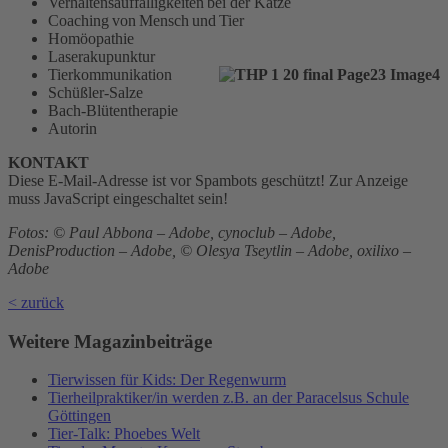
Verhaltensauffälligkeiten bei der Katze
Coaching von Mensch und Tier
Homöopathie
Laserakupunktur
Tierkommunikation
Schüßler-Salze
Bach-Blütentherapie
Autorin
KONTAKT
Diese E-Mail-Adresse ist vor Spambots geschützt! Zur Anzeige
muss JavaScript eingeschaltet sein!
Fotos: © Paul Abbona – Adobe, cynoclub – Adobe,
DenisProduction – Adobe, © Olesya Tseytlin – Adobe, oxilixo –
Adobe
< zurück
Weitere Magazinbeiträge
Tierwissen für Kids: Der Regenwurm
Tierheilpraktiker/in werden z.B. an der Paracelsus Schule
Göttingen
Tier-Talk: Phoebes Welt