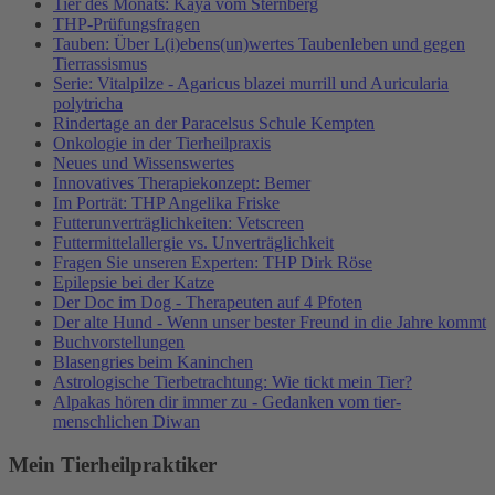
Tier des Monats: Kaya vom Sternberg
THP-Prüfungsfragen
Tauben: Über L(i)ebens(un)wertes Taubenleben und gegen
Tierrassismus
Serie: Vitalpilze - Agaricus blazei murrill und Auricularia
polytricha
Rindertage an der Paracelsus Schule Kempten
Onkologie in der Tierheilpraxis
Neues und Wissenswertes
Innovatives Therapiekonzept: Bemer
Im Porträt: THP Angelika Friske
Futterunverträglichkeiten: Vetscreen
Futtermittelallergie vs. Unverträglichkeit
Fragen Sie unseren Experten: THP Dirk Röse
Epilepsie bei der Katze
Der Doc im Dog - Therapeuten auf 4 Pfoten
Der alte Hund - Wenn unser bester Freund in die Jahre kommt
Buchvorstellungen
Blasengries beim Kaninchen
Astrologische Tierbetrachtung: Wie tickt mein Tier?
Alpakas hören dir immer zu - Gedanken vom tier-
menschlichen Diwan
Mein Tierheilpraktiker