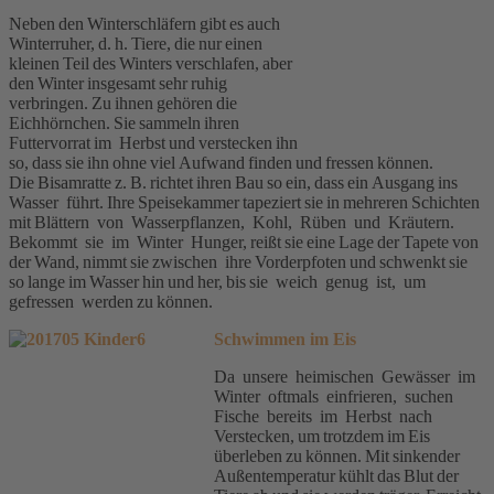
Neben den Winterschläfern gibt es auch
Winterruher, d. h. Tiere, die nur einen
kleinen Teil des Winters verschlafen, aber
den Winter insgesamt sehr ruhig
verbringen. Zu ihnen gehören die
Eichhörnchen. Sie sammeln ihren
Futtervorrat im Herbst und verstecken ihn
so, dass sie ihn ohne viel Aufwand finden und fressen können.
Die Bisamratte z. B. richtet ihren Bau so ein, dass ein Ausgang ins
Wasser führt. Ihre Speisekammer tapeziert sie in mehreren Schichten
mit Blättern von Wasserpflanzen, Kohl, Rüben und Kräutern.
Bekommt sie im Winter Hunger, reißt sie eine Lage der Tapete von
der Wand, nimmt sie zwischen ihre Vorderpfoten und schwenkt sie
so lange im Wasser hin und her, bis sie weich genug ist, um
gefressen werden zu können.
Schwimmen im Eis
Da unsere heimischen Gewässer im
Winter oftmals einfrieren, suchen
Fische bereits im Herbst nach
Verstecken, um trotzdem im Eis
überleben zu können. Mit sinkender
Außentemperatur kühlt das Blut der