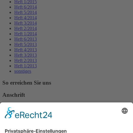
Heft 1/2015
Heft 6/2014
Heft 5/2014
Heft 4/2014
Heft 3/2014
Heft 2/2014
Heft 1/2014
Heft 6/2013
Heft 5/2013
Heft 4/2013
Heft 3/2013
Heft 2/2013
Heft 1/2013
sonstiges
So erreichen Sie uns
Anschrift
Verband Deutscher Tierheilpraktiker e.V.
Verbandsverwaltung
Am Rosenbraken 12
31547 Loccum