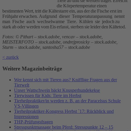
Tiere ab und sie werden träger. Erreicht
die Körpertemperatur einen
bestimmten Wert, tritt die Kältestarre ein, aus der die Fische erst im
Frühjahr erwachen. Aufgrund dieser Temperaturanpassung nennt
man Fische auch wechselwarme Tiere. Kühlen sie jedoch zu
stark ab oder werden vom Eis erfasst, sterben sie leider den Kältetod.
Fotos: © Pithart – stock.adobe, vencav – stock.adobe,
MEISTERFOTO – stock.adobe, ondrejprosicky – stock.adobe,
Sturm – stock.adobe, santosha57 – stock.adobe
< zurück
Weitere Magazinbeiträge
Wer kennt sich mit Tieren aus? Knifflige Fragen aus der
Tierwelt
Unser Wattschwein bäckt Knusperhundekekse
Tierwissen für Kids: Tiere im Herbst
Tierheilpraktiker/in werden z. B. an der Paracelsus Schule
VS-Villingen
Tierheilpraktiker-Kongress Herbst `17: Rückblick und
Impressionen
THP-Prüfungsfragen
Stresspunktmassage beim Pferd: Stresspunkte 12 – 15