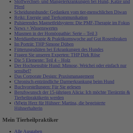
Stoffwechsel- und Mangelerkrankungen bei Hund, Katze und
Pferd
Scheidungshunde: Gedanken vom tier-menschlichen Diwan
Reiki: Energie und Tierkommunikation
Pulsierendes Magnetfeldsystem: Die PMF-Therapie im Fokus
News + Wissenswertes
Miasmen in der Homöopathie: Serie – Teil 3
Meridiantherapie & Praktikumswoche auf Gut Rosenbraken
Im Porträt: THP Simone Düben
Fütterungsdiäten bei Erkrankungen des Hundes
Fragen Sie unseren Experten: THP Dirk Röse
Die 5 Elemente: Teil 4 – Holz
Der Hochsensible Hund: Mimose, Weichei oder einfach nur
sensibel?
Das Corporate Design: Praxismanagement
Chronisch-entzündliche Darmerkrankung beim Hund
Buchvorstellungen: Für Sie gelesen
Berufswunsch der 15-jährigen Alicia: Ich möchte Tierärztin &
Tierheilpraktikerin werden
(M)ein Herz für Hühner: Martina, die begeisterte
Hühnerhalterin
Mein Tierheilpraktiker
Alle Ausgaben