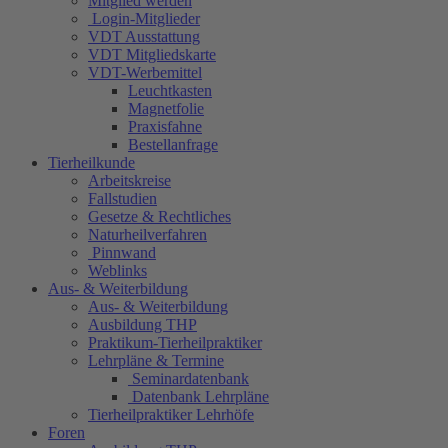
Mitglied werden
Login-Mitglieder
VDT Ausstattung
VDT Mitgliedskarte
VDT-Werbemittel
Leuchtkasten
Magnetfolie
Praxisfahne
Bestellanfrage
Tierheilkunde
Arbeitskreise
Fallstudien
Gesetze & Rechtliches
Naturheilverfahren
Pinnwand
Weblinks
Aus- & Weiterbildung
Aus- & Weiterbildung
Ausbildung THP
Praktikum-Tierheilpraktiker
Lehrpläne & Termine
Seminardatenbank
Datenbank Lehrpläne
Tierheilpraktiker Lehrhöfe
Foren