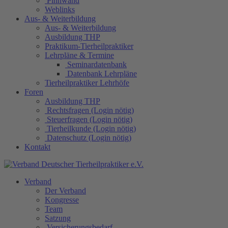
Pinnwand
Weblinks
Aus- & Weiterbildung
Aus- & Weiterbildung
Ausbildung THP
Praktikum-Tierheilpraktiker
Lehrpläne & Termine
Seminardatenbank
Datenbank Lehrpläne
Tierheilpraktiker Lehrhöfe
Foren
Ausbildung THP
Rechtsfragen (Login nötig)
Steuerfragen (Login nötig)
Tierheilkunde (Login nötig)
Datenschutz (Login nötig)
Kontakt
Verband
Der Verband
Kongresse
Team
Satzung
Versicherungsbedarf