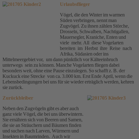
Urlaubsflieger
Vögel, die den Winter im warmen
Süden verbringen, nennt man
Zugvögel. Zu ihnen zählen Störche,
Drosseln, Schwalben, Nachtigallen,
Mauersegler, Kraniche, Enten und
viele mehr. All diese Vogelarten
bereiten im Herbst ihre Reise nach
Afrika, Südasien oder ins
Mittelmeergebiet vor, um dann pünktlich vor Kälteeinbruch
unterwegs sein zu können. Manche Vogelarten fliegen dabei
besonders weit, ohne eine Pause einzulegen. So schafft z. B. der
Kuckuck eine Strecke von ca. 3.000 km. Erst Ende April, wenn die
Lebensbedingungen bei uns für sie wieder erträglich werden, kehren
sie zurück.
Zurückbleiber
Neben den Zugvögeln gibt es aber auch
ganz viele Vögel, die bei uns überwintern.
Sie ernähren sich von Beeren und Samen,
die sie an Sträuchern und Bäumen finden
und suchen nach Larven, Würmern und
Insekten in Baumrinden. Auch wir