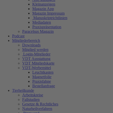
Kleinanzeigen
Magazin App
Magazin Impressum
Manuskriptrichtlinien
Mediadaten
Praxispräsentation
Paracelsus Magazin
Podcast
Mitgliederbereich
Downloads
Mitglied werden
Login-Mitglieder
VDT Ausstattung
VDT Mitgliedskarte
VDT-Werbemittel
Leuchtkasten
Magnetfolie
Praxisfahne
Bestellanfrage
Tierheilkunde
Arbeitskreise
Fallstudien
Gesetze & Rechtliches
Naturheilverfahren