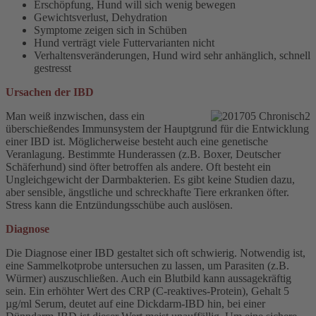
Erschöpfung, Hund will sich wenig bewegen
Gewichtsverlust, Dehydration
Symptome zeigen sich in Schüben
Hund verträgt viele Futtervarianten nicht
Verhaltensveränderungen, Hund wird sehr anhänglich, schnell
gestresst
Ursachen der IBD
Man weiß inzwischen, dass ein
überschießendes Immunsystem der Hauptgrund für die Entwicklung
einer IBD ist. Möglicherweise besteht auch eine genetische
Veranlagung. Bestimmte Hunderassen (z.B. Boxer, Deutscher
Schäferhund) sind öfter betroffen als andere. Oft besteht ein
Ungleichgewicht der Darmbakterien. Es gibt keine Studien dazu,
aber sensible, ängstliche und schreckhafte Tiere erkranken öfter.
Stress kann die Entzündungsschübe auch auslösen.
Diagnose
Die Diagnose einer IBD gestaltet sich oft schwierig. Notwendig ist,
eine Sammelkotprobe untersuchen zu lassen, um Parasiten (z.B.
Würmer) auszuschließen. Auch ein Blutbild kann aussagekräftig
sein. Ein erhöhter Wert des CRP (C-reaktives-Protein), Gehalt 5
µg/ml Serum, deutet auf eine Dickdarm-IBD hin, bei einer