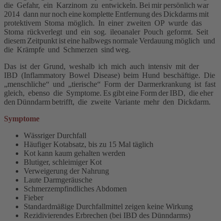
die Gefahr, ein Karzinom zu entwickeln. Bei mir persönlich war
2014 dann nur noch eine komplette Entfernung des Dickdarms mit
protektivem Stoma möglich. In einer zweiten OP wurde das
Stoma rückverlegt und ein sog. ileoanaler Pouch geformt. Seit
diesem Zeitpunkt ist eine halbwegs normale Verdauung möglich und
die Krämpfe und Schmerzen sind weg.
Das ist der Grund, weshalb ich mich auch intensiv mit der
IBD (Inflammatory Bowel Disease) beim Hund beschäftige. Die
„menschliche“ und „tierische“ Form der Darmerkrankung ist fast
gleich, ebenso die Symptome. Es gibt eine Form der IBD, die eher
den Dünndarm betrifft, die zweite Variante mehr den Dickdarm.
Symptome
Wässriger Durchfall
Häufiger Kotabsatz, bis zu 15 Mal täglich
Kot kann kaum gehalten werden
Blutiger, schleimiger Kot
Verweigerung der Nahrung
Laute Darmgeräusche
Schmerzempfindliches Abdomen
Fieber
Standardmäßige Durchfallmittel zeigen keine Wirkung
Rezidivierendes Erbrechen (bei IBD des Dünndarms)