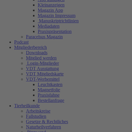
Kleinanzeigen
Magazin App
Magazin Impressum
Manuskriptrichtlinien
Mediadaten
Praxispräsentation
Paracelsus Magazin
Podcast
Mitgliederbereich
Downloads
Mitglied werden
Login-Mitglieder
VDT Ausstattung
VDT Mitgliedskarte
VDT-Werbemittel
Leuchtkasten
Magnetfolie
Praxisfahne
Bestellanfrage
Tierheilkunde
Arbeitskreise
Fallstudien
Gesetze & Rechtliches
Naturheilverfahren