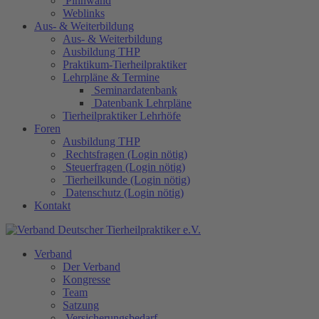
Pinnwand
Weblinks
Aus- & Weiterbildung
Aus- & Weiterbildung
Ausbildung THP
Praktikum-Tierheilpraktiker
Lehrpläne & Termine
Seminardatenbank
Datenbank Lehrpläne
Tierheilpraktiker Lehrhöfe
Foren
Ausbildung THP
Rechtsfragen (Login nötig)
Steuerfragen (Login nötig)
Tierheilkunde (Login nötig)
Datenschutz (Login nötig)
Kontakt
Verband
Der Verband
Kongresse
Team
Satzung
Versicherungsbedarf