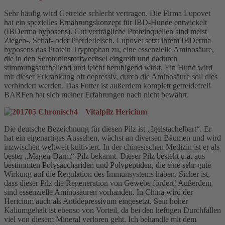
Sehr häufig wird Getreide schlecht vertragen. Die Firma Lupovet
hat ein spezielles Ernährungskonzept für IBD-Hunde entwickelt
(IBDerma hyposens). Gut verträgliche Proteinquellen sind meist
Ziegen-, Schaf- oder Pferdefleisch. Lupovet setzt ihrem IBDerma
hyposens das Protein Tryptophan zu, eine essenzielle Aminosäure,
die in den Serotoninstoffwechsel eingreift und dadurch
stimmungsaufhellend und leicht beruhigend wirkt. Ein Hund wird
mit dieser Erkrankung oft depressiv, durch die Aminosäure soll dies
verhindert werden. Das Futter ist außerdem komplett getreidefrei!
BARFen hat sich meiner Erfahrungen nach nicht bewährt.
Vitalpilz Hericium
Die deutsche Bezeichnung für diesen Pilz ist „Igelstachelbart“. Er
hat ein eigenartiges Aussehen, wächst an diversen Bäumen und wird
inzwischen weltweit kultiviert. In der chinesischen Medizin ist er als
bester „Magen-Darm“-Pilz bekannt. Dieser Pilz besteht u.a. aus
bestimmten Polysacchariden und Polypeptiden, die eine sehr gute
Wirkung auf die Regulation des Immunsystems haben. Sicher ist,
dass dieser Pilz die Regeneration von Gewebe fördert! Außerdem
sind essenzielle Aminosäuren vorhanden. In China wird der
Hericium auch als Antidepressivum eingesetzt. Sein hoher
Kaliumgehalt ist ebenso von Vorteil, da bei den heftigen Durchfällen
viel von diesem Mineral verloren geht. Ich behandle mit dem