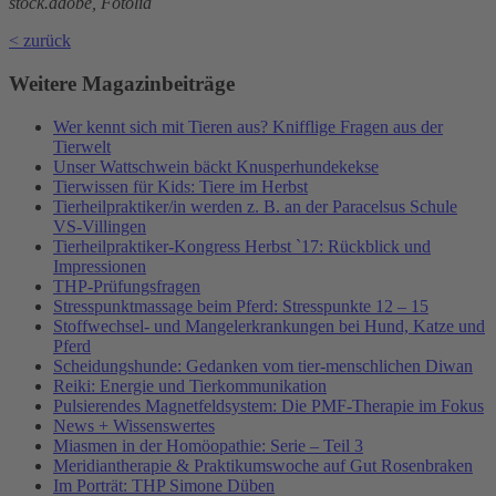
stock.adobe, Fotolia
< zurück
Weitere Magazinbeiträge
Wer kennt sich mit Tieren aus? Knifflige Fragen aus der
Tierwelt
Unser Wattschwein bäckt Knusperhundekekse
Tierwissen für Kids: Tiere im Herbst
Tierheilpraktiker/in werden z. B. an der Paracelsus Schule
VS-Villingen
Tierheilpraktiker-Kongress Herbst `17: Rückblick und
Impressionen
THP-Prüfungsfragen
Stresspunktmassage beim Pferd: Stresspunkte 12 – 15
Stoffwechsel- und Mangelerkrankungen bei Hund, Katze und
Pferd
Scheidungshunde: Gedanken vom tier-menschlichen Diwan
Reiki: Energie und Tierkommunikation
Pulsierendes Magnetfeldsystem: Die PMF-Therapie im Fokus
News + Wissenswertes
Miasmen in der Homöopathie: Serie – Teil 3
Meridiantherapie & Praktikumswoche auf Gut Rosenbraken
Im Porträt: THP Simone Düben