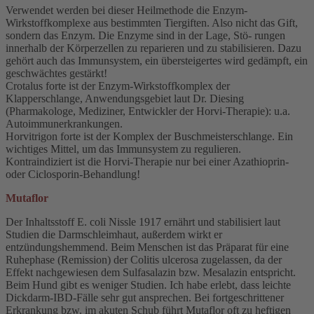
Verwendet werden bei dieser Heilmethode die Enzym-
Wirkstoffkomplexe aus bestimmten Tiergiften. Also nicht das Gift,
sondern das Enzym. Die Enzyme sind in der Lage, Stö- rungen
innerhalb der Körperzellen zu reparieren und zu stabilisieren. Dazu
gehört auch das Immunsystem, ein übersteigertes wird gedämpft, ein
geschwächtes gestärkt!
Crotalus forte ist der Enzym-Wirkstoffkomplex der
Klapperschlange, Anwendungsgebiet laut Dr. Diesing
(Pharmakologe, Mediziner, Entwickler der Horvi-Therapie): u.a.
Autoimmunerkrankungen.
Horvitrigon forte ist der Komplex der Buschmeisterschlange. Ein
wichtiges Mittel, um das Immunsystem zu regulieren.
Kontraindiziert ist die Horvi-Therapie nur bei einer Azathioprin-
oder Ciclosporin-Behandlung!
Mutaflor
Der Inhaltsstoff E. coli Nissle 1917 ernährt und stabilisiert laut
Studien die Darmschleimhaut, außerdem wirkt er
entzündungshemmend. Beim Menschen ist das Präparat für eine
Ruhephase (Remission) der Colitis ulcerosa zugelassen, da der
Effekt nachgewiesen dem Sulfasalazin bzw. Mesalazin entspricht.
Beim Hund gibt es weniger Studien. Ich habe erlebt, dass leichte
Dickdarm-IBD-Fälle sehr gut ansprechen. Bei fortgeschrittener
Erkrankung bzw. im akuten Schub führt Mutaflor oft zu heftigen