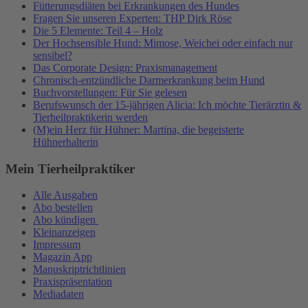
Fütterungsdiäten bei Erkrankungen des Hundes
Fragen Sie unseren Experten: THP Dirk Röse
Die 5 Elemente: Teil 4 – Holz
Der Hochsensible Hund: Mimose, Weichei oder einfach nur
sensibel?
Das Corporate Design: Praxismanagement
Chronisch-entzündliche Darmerkrankung beim Hund
Buchvorstellungen: Für Sie gelesen
Berufswunsch der 15-jährigen Alicia: Ich möchte Tierärztin &
Tierheilpraktikerin werden
(M)ein Herz für Hühner: Martina, die begeisterte
Hühnerhalterin
Mein Tierheilpraktiker
Alle Ausgaben
Abo bestellen
Abo kündigen
Kleinanzeigen
Impressum
Magazin App
Manuskriptrichtlinien
Praxispräsentation
Mediadaten