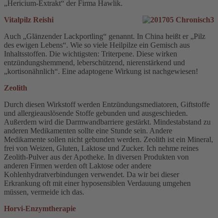
„Hericium-Extrakt“ der Firma Hawlik.
Vitalpilz Reishi
Auch „Glänzender Lackportling“ genannt. In China heißt er „Pilz
des ewigen Lebens“. Wie so viele Heilpilze ein Gemisch aus
Inhaltsstoffen. Die wichtigsten: Triterpene. Diese wirken
entzündungshemmend, leberschützend, nierenstärkend und
„kortisonähnlich“. Eine adaptogene Wirkung ist nachgewiesen!
Zeolith
Durch diesen Wirkstoff werden Entzündungsmediatoren, Giftstoffe
und allergieauslösende Stoffe gebunden und ausgeschieden.
Außerdem wird die Darmwandbarriere gestärkt. Mindestabstand zu
anderen Medikamenten sollte eine Stunde sein. Andere
Medikamente sollen nicht gebunden werden. Zeolith ist ein Mineral,
frei von Weizen, Gluten, Laktose und Zucker. Ich nehme reines
Zeolith-Pulver aus der Apotheke. In diversen Produkten von
anderen Firmen werden oft Laktose oder andere
Kohlenhydratverbindungen verwendet. Da wir bei dieser
Erkrankung oft mit einer hyposensiblen Verdauung umgehen
müssen, vermeide ich das.
Horvi-Enzymtherapie