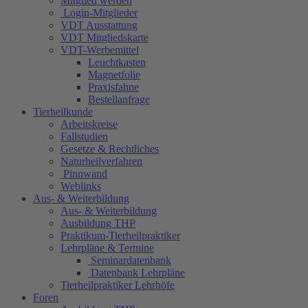
Mitglied werden
Login-Mitglieder
VDT Ausstattung
VDT Mitgliedskarte
VDT-Werbemittel
Leuchtkasten
Magnetfolie
Praxisfahne
Bestellanfrage
Tierheilkunde
Arbeitskreise
Fallstudien
Gesetze & Rechtliches
Naturheilverfahren
Pinnwand
Weblinks
Aus- & Weiterbildung
Aus- & Weiterbildung
Ausbildung THP
Praktikum-Tierheilpraktiker
Lehrpläne & Termine
Seminardatenbank
Datenbank Lehrpläne
Tierheilpraktiker Lehrhöfe
Foren