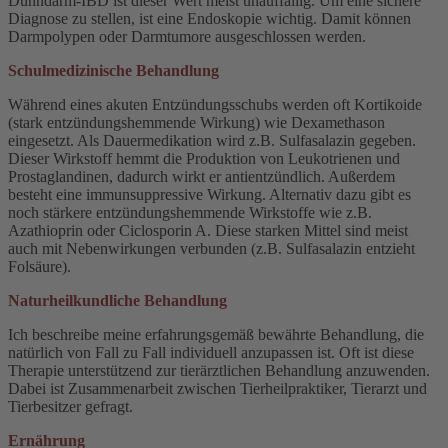
Dünndarm-IBD ist dieser Wert meist unauffällig. Um eine sichere
Diagnose zu stellen, ist eine Endoskopie wichtig. Damit können
Darmpolypen oder Darmtumore ausgeschlossen werden.
Schulmedizinische Behandlung
Während eines akuten Entzündungsschubs werden oft Kortikoide
(stark entzündungshemmende Wirkung) wie Dexamethason
eingesetzt. Als Dauermedikation wird z.B. Sulfasalazin gegeben.
Dieser Wirkstoff hemmt die Produktion von Leukotrienen und
Prostaglandinen, dadurch wirkt er antientzündlich. Außerdem
besteht eine immunsuppressive Wirkung. Alternativ dazu gibt es
noch stärkere entzündungshemmende Wirkstoffe wie z.B.
Azathioprin oder Ciclosporin A. Diese starken Mittel sind meist
auch mit Nebenwirkungen verbunden (z.B. Sulfasalazin entzieht
Folsäure).
Naturheilkundliche Behandlung
Ich beschreibe meine erfahrungsgemäß bewährte Behandlung, die
natürlich von Fall zu Fall individuell anzupassen ist. Oft ist diese
Therapie unterstützend zur tierärztlichen Behandlung anzuwenden.
Dabei ist Zusammenarbeit zwischen Tierheilpraktiker, Tierarzt und
Tierbesitzer gefragt.
Ernährung