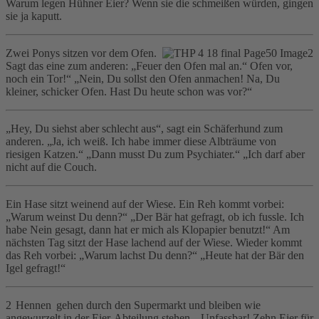
Warum legen Hühner Eier? Wenn sie die schmeißen würden, gingen
sie ja kaputt.
Zwei Ponys sitzen vor dem Ofen.
Sagt das eine zum anderen: „Feuer den Ofen mal an.“ Ofen vor,
noch ein Tor!“ „Nein, Du sollst den Ofen anmachen! Na, Du
kleiner, schicker Ofen. Hast Du heute schon was vor?“
„Hey, Du siehst aber schlecht aus“, sagt ein Schäferhund zum
anderen. „Ja, ich weiß. Ich habe immer diese Albträume von
riesigen Katzen.“ „Dann musst Du zum Psychiater.“ „Ich darf aber
nicht auf die Couch.
Ein Hase sitzt weinend auf der Wiese. Ein Reh kommt vorbei:
„Warum weinst Du denn?“ „Der Bär hat gefragt, ob ich fussle. Ich
habe Nein gesagt, dann hat er mich als Klopapier benutzt!“ Am
nächsten Tag sitzt der Hase lachend auf der Wiese. Wieder kommt
das Reh vorbei: „Warum lachst Du denn?“ „Heute hat der Bär den
Igel gefragt!“
2 Hennen gehen durch den Supermarkt und bleiben wie
angewurzelt in der Eier-Abteilung stehen. „Unfassbar! Zehn Eier für