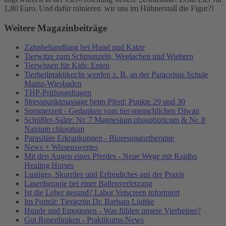
1,80 Euro. Und dafür ruinieren wir uns im Hühnerstall die Figur?!
Weitere Magazinbeiträge
Zahnbehandlung bei Hund und Katze
Tierwitze zum Schmunzeln, Weglachen und Wiehern
Tierwissen für Kids: Enten
Tierheilpraktiker/in werden z. B. an der Paracelsus Schule
Mainz-Wiesbaden
THP-Prüfungsfragen
Stresspunktmassage beim Pferd: Punkte 29 und 30
Sommerzeit - Gedanken vom tier-menschlichen Diwan
Schüßler-Salze: Nr. 7 Magnesium phosphoricum & Nr. 8
Natrium chloratum
Parasitäre Erkrankungen - Bioresonanztherapie
News + Wissenswertes
Mit den Augen eines Pferdes - Neue Wege mit Raidho
Healing Horses
Lustiges, Skurriles und Erfreuliches aus der Praxis
Lasertherapie bei einer Ballenverletzung
Ist die Leber gesund? Labor Vetscreen informiert
Im Porträt: Tierärztin Dr. Barbara Lüdtke
Hunde und Emotionen - Was fühlen unsere Vierbeiner?
Gut Rosenbraken - Praktikums-News