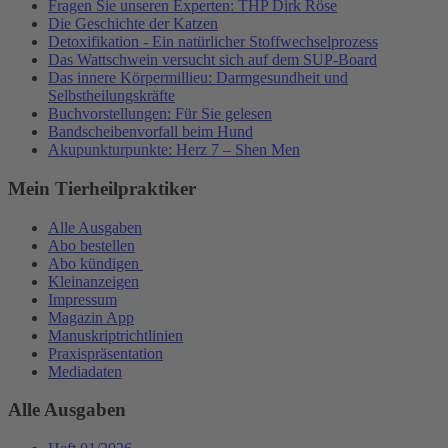
Fragen Sie unseren Experten: THP Dirk Röse
Die Geschichte der Katzen
Detoxifikation - Ein natürlicher Stoffwechselprozess
Das Wattschwein versucht sich auf dem SUP-Board
Das innere Körpermillieu: Darmgesundheit und
Selbstheilungskräfte
Buchvorstellungen: Für Sie gelesen
Bandscheibenvorfall beim Hund
Akupunkturpunkte: Herz 7 – Shen Men
Mein Tierheilpraktiker
Alle Ausgaben
Abo bestellen
Abo kündigen
Kleinanzeigen
Impressum
Magazin App
Manuskriptrichtlinien
Praxispräsentation
Mediadaten
Alle Ausgaben