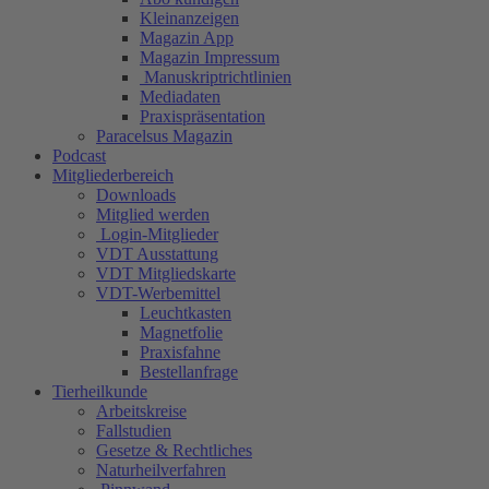
Kleinanzeigen
Magazin App
Magazin Impressum
Manuskriptrichtlinien
Mediadaten
Praxispräsentation
Paracelsus Magazin
Podcast
Mitgliederbereich
Downloads
Mitglied werden
Login-Mitglieder
VDT Ausstattung
VDT Mitgliedskarte
VDT-Werbemittel
Leuchtkasten
Magnetfolie
Praxisfahne
Bestellanfrage
Tierheilkunde
Arbeitskreise
Fallstudien
Gesetze & Rechtliches
Naturheilverfahren