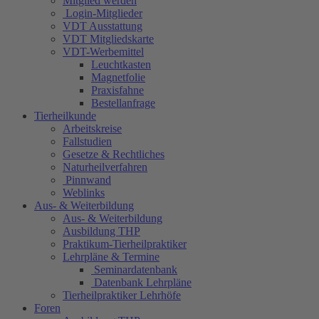
Mitglied werden
Login-Mitglieder
VDT Ausstattung
VDT Mitgliedskarte
VDT-Werbemittel
Leuchtkasten
Magnetfolie
Praxisfahne
Bestellanfrage
Tierheilkunde
Arbeitskreise
Fallstudien
Gesetze & Rechtliches
Naturheilverfahren
Pinnwand
Weblinks
Aus- & Weiterbildung
Aus- & Weiterbildung
Ausbildung THP
Praktikum-Tierheilpraktiker
Lehrpläne & Termine
Seminardatenbank
Datenbank Lehrpläne
Tierheilpraktiker Lehrhöfe
Foren