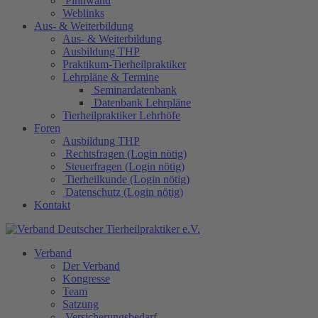
Pinnwand
Weblinks
Aus- & Weiterbildung
Aus- & Weiterbildung
Ausbildung THP
Praktikum-Tierheilpraktiker
Lehrpläne & Termine
Seminardatenbank
Datenbank Lehrpläne
Tierheilpraktiker Lehrhöfe
Foren
Ausbildung THP
Rechtsfragen (Login nötig)
Steuerfragen (Login nötig)
Tierheilkunde (Login nötig)
Datenschutz (Login nötig)
Kontakt
Verband
Der Verband
Kongresse
Team
Satzung
Versicherungsbedarf