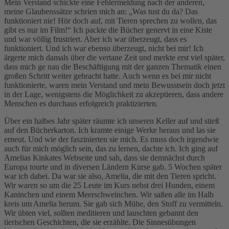
Mein Verstand schickte eine Fehlermeldung nach der anderen,
meine Glaubenssätze schrien mich an: „Was tust du da? Das
funktioniert nie! Hör doch auf, mit Tieren sprechen zu wollen, das
gibt es nur im Film!“ Ich packte die Bücher genervt in eine Kiste
und war völlig frustriert. Aber ich war überzeugt, dass es
funktioniert. Und ich war ebenso überzeugt, nicht bei mir! Ich
ärgerte mich damals über die vertane Zeit und merkte erst viel später,
dass mich ge nau die Beschäftigung mit der ganzen Thematik einen
großen Schritt weiter gebracht hatte. Auch wenn es bei mir nicht
funktionierte, waren mein Verstand und mein Bewusstsein doch jetzt
in der Lage, wenigstens die Möglichkeit zu akzeptieren, dass andere
Menschen es durchaus erfolgreich praktizierten.
Über ein halbes Jahr später räumte ich unseren Keller auf und stieß
auf den Bücherkarton. Ich kramte einige Werke heraus und las sie
erneut. Und wie der faszinierten sie mich. Es muss doch irgendwie
auch für mich möglich sein, das zu lernen, dachte ich. Ich ging auf
Amelias Kinkates Webseite und sah, dass sie demnächst durch
Europa tourte und in diversen Ländern Kurse gab. 5 Wochen später
war ich dabei. Da war sie also, Amelia, die mit den Tieren spricht.
Wir waren so um die 25 Leute im Kurs nebst drei Hunden, einem
Kaninchen und einem Meerschweinchen. Wir saßen alle im Halb
kreis um Amelia herum. Sie gab sich Mühe, den Stoff zu vermitteln.
Wir übten viel, sollten meditieren und lauschten gebannt den
tierischen Geschichten, die sie erzählte. Die Sinnesübungen