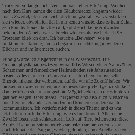
Trotzdem verlangte mein Verstand nach einer Erklärung. Wochen
nach dem Kurs kamen die alten Glaubenssätze langsam wieder
hoch. Zweifel, ob es vielleicht doch nur „Zufall“ war, verstärkten
sich wieder, obwohl ich tief in mir genau wusste, dass es kein Zufall
sein konnte. Fragen tauchten auf, auf die ich keine Antworten
bekam, denn Amelia war ja bereits wieder zuhause in den USA.
Trotzdem blieb ich dran. Ich brauchte „Beweise“, wie es
funktionieren könnte, und so begann ich nächtelang in weiteren
Büchern und im Internet zu suchen.
Fündig wurde ich ausgerechnet in der Wissenschaft! Die
Quantenphysik hat bewiesen, worauf das Wissen vieler Naturvölker,
Schamanen und fernöstlicher Heilmethoden seit Jahrtausenden
basiert: Alles in unserem Universum ist durch eine universelle
Energie miteinander verbunden, auf die wir alle Zugriff haben. Wir
müssen nur wieder lernen, uns in dieses Energiefeld „einzuklinken“
dann eröffnen sich uns ungeahnte Möglichkeiten, an die wir nie zu
glauben wagen. Über dieses Energiefeld sind also auch Menschen
und Tiere miteinander verbunden und können so untereinander
kommunizieren. Ich vertiefte mich in dieses Thema und es war
letztlich für mich die Erklärung, wie es funktioniert. Alle meine
Zweifel lösten sich schlagartig in Luft auf. Tiere beherrschen diese
Art der Kommunikation perfekt, sie haben sie nie verlernt. Und
auch ich hatte den Zugang wieder gefunden, dank Amelia, vielen