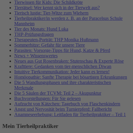
Tierwissen für Kids: Die Schildkröte
Tierrätsel: Wer kennt sich in der Tierwelt aus?
Tierisch lustig: Tier-Witze zum Wiehern
Tierheilpraktiker/in werden z. B. an der Paracelsus Schule
Mannheim
Tier des Monats: Hund Luka
THP-Prüfungsfragen
Therapeuten-Porträt: THP Monika Hußmann
Sommerhitze: Gefahr für unsere Tiere
Parasiten: Vorsorge-Tipps für Hund, Katze & Pferd
News + Wissenswertes
Neues aus Gut Rosenbraken: Stutenschau & Experte Röse
Krafttiere: Gedanken vom tier-menschlichen Diwan
Intuitive Tierkommunikation: Jeder kann es lernen!
Homöopathie: Sanfte Therapie bei bösartigen Erkrankungen
Die 5 Wandlungsphasen und ihre charakteristischen
Merkmale
Die 5 Säulen der TCVM: Teil 2 – Akupunktur
Buchvorstellungen: Für Sie gelesen
Aufzucht von Kätzchen: Tagebuch von Flaschenkindern
Angst und Nervosität beim Turnierpferd: Fallbericht
Anamneseerhebung: Leitfaden für Tierheilpraktiker – Teil 1
Mein Tierheilpraktiker