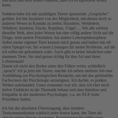
Büchern und dem festen Glauben, dass ich es irgendwie lernen
kann.
Seitdem habe ich mit unzähligen Tieren spannende „Gespräche“
geführt. Ich bin fasziniert von der Möglichkeit, mit diesen doch so
anderen Wesen in Kontakt zu treten: Haustiere, Weidetiere,
Wildtiere, Insekten, Fische, Reptilien, Vögel … Wir alle erleben
dieselbe Welt, aber jedes Wesen hat eine völlig andere Sicht auf die
Dinge, setzt andere Prioritäten, hat andere Lebensphilosophien.
Selbst meine eigenen Tiere kennen mich genau und halten mir oft
einen Spiegel vor. Sie wissen Lösungen für meine Probleme, auf die
ich selbst nie gekommen wäre. Auch gibt es keine hässlichen oder
dummen Tiere. Sie sind genau richtig für ihre Art und ihren
Lebensraum!
Damit ich nicht den Boden unter den Füßen verlor, schließlich
„sprach“ ich ja jetzt mit Tieren, machte ich neben meinem Job eine
Ausbildung zur Psychologischen Beraterin, um mir das gebündelte
Fachwissen der Psychologie anzueignen. Ich dachte, es prallen
Welten aufeinander. Umso erstaunter war ich, dass ich eher noch
tiefere Einblicke in die Thematik bekam und dass Intuition und
Empathie in der modernen Psychologie, v.a. im NLP, hohe
Prioritäten hatten.
Ich bin der absoluten Überzeugung, dass intuitive
Tierkommunikation wirklich jeder lernen kann, der Tiere als
gleichwertige Wesen akzeptiert, Begeisterung für völlig neue