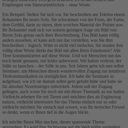
Empfangen von Sinneseindrücken – ohne Worte.
Ein Beispiel: Stellen Sie sich vor, Sie beschreiben am Telefon einem
Bekannten Ihr neues Sofa. Sie schwärmen von der Form, der Farbe,
dem Gefühl, darin zu sitzen, dem weichen Material der Polster usw.
Ihr Bekannter malt sich vor seinem geistigen Auge ein Bild von
Ihrem Sofa genau nach ihrer Beschreibung. Das Bild kann völlig
anders aussehen, er kann sich nur das vorstellen, was Sie ihm
beschreiben – logisch. Wäre es nicht viel einfacher, Sie senden ihm
völlig ohne Worte direkt das Bild mit allen Ihren Emotionen? Alle
Tiere kommunizieren auf diese Weise. Und wir Menschen tun das
noch heute genauso, nur leider unbewusst. Wir haben verlernt, der
Stille zu lauschen – der Stille in uns. Seit Jahren gebe ich nun selbst
Seminare, um Menschen diesen wundervollen Zugang zur intuitiven
Tierkommunikation zu ermöglichen. Ich habe die Seminare so
aufgebaut, wie ich sie damals selbst gern gehabt hätte und habe sie
für absolute Neueinsteiger entwickelt. Jedem soll der Zugang
gelingen, auch wenn Sie noch nie mit dieser Thematik zu tun hatten.
Vielleicht arbeiten Sie mit Tieren und möchten dies als Ergänzung
nutzen, vielleicht interessiert Sie das Thema einfach nur so oder
vielleicht möchten Sie einfach mal wissen, was Ihr tierischer Freund
so denkt, wenn er Ihnen tief in die Augen blickt.
Ich möchte Ihnen Mut machen, dieses spannende Thema
anzugehen. Es wird Ihre Sichtweise auf die Welt völlig verändern