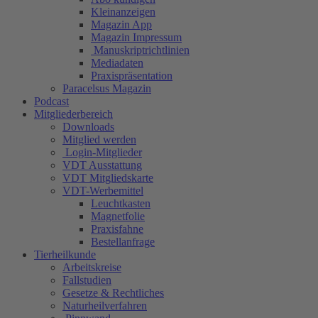
Kleinanzeigen
Magazin App
Magazin Impressum
Manuskriptrichtlinien
Mediadaten
Praxispräsentation
Paracelsus Magazin
Podcast
Mitgliederbereich
Downloads
Mitglied werden
Login-Mitglieder
VDT Ausstattung
VDT Mitgliedskarte
VDT-Werbemittel
Leuchtkasten
Magnetfolie
Praxisfahne
Bestellanfrage
Tierheilkunde
Arbeitskreise
Fallstudien
Gesetze & Rechtliches
Naturheilverfahren