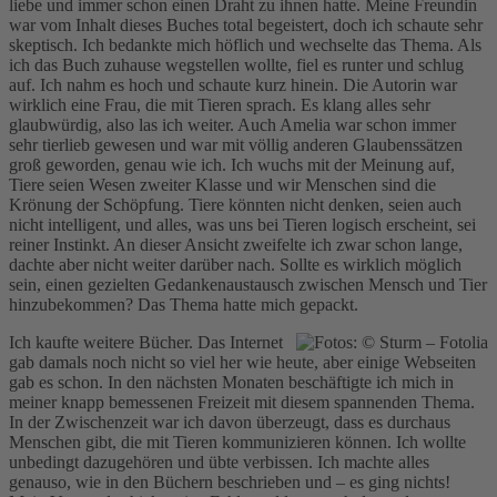
liebe und immer schon einen Draht zu ihnen hatte. Meine Freundin
war vom Inhalt dieses Buches total begeistert, doch ich schaute sehr
skeptisch. Ich bedankte mich höflich und wechselte das Thema. Als
ich das Buch zuhause wegstellen wollte, fiel es runter und schlug
auf. Ich nahm es hoch und schaute kurz hinein. Die Autorin war
wirklich eine Frau, die mit Tieren sprach. Es klang alles sehr
glaubwürdig, also las ich weiter. Auch Amelia war schon immer
sehr tierlieb gewesen und war mit völlig anderen Glaubenssätzen
groß geworden, genau wie ich. Ich wuchs mit der Meinung auf,
Tiere seien Wesen zweiter Klasse und wir Menschen sind die
Krönung der Schöpfung. Tiere könnten nicht denken, seien auch
nicht intelligent, und alles, was uns bei Tieren logisch erscheint, sei
reiner Instinkt. An dieser Ansicht zweifelte ich zwar schon lange,
dachte aber nicht weiter darüber nach. Sollte es wirklich möglich
sein, einen gezielten Gedankenaustausch zwischen Mensch und Tier
hinzubekommen? Das Thema hatte mich gepackt.
Ich kaufte weitere Bücher. Das Internet
gab damals noch nicht so viel her wie heute, aber einige Webseiten
gab es schon. In den nächsten Monaten beschäftigte ich mich in
meiner knapp bemessenen Freizeit mit diesem spannenden Thema.
In der Zwischenzeit war ich davon überzeugt, dass es durchaus
Menschen gibt, die mit Tieren kommunizieren können. Ich wollte
unbedingt dazugehören und übte verbissen. Ich machte alles
genauso, wie in den Büchern beschrieben und – es ging nichts!