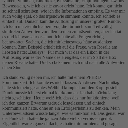
Namen, Stimmen, Eindrücke, Kurzabläufe, Empfindungen usw. ins
Bewusstsein, wie ich es nie zuvor erlebt hatte. Ich konnte gar nicht
so schnell schreiben, wie ich die Informationen empfing. Es war mir
auch völlig egal, ob das irgendwie stimmen könnte, ich schrieb es
einfach auf. Danach kam die Auflösung in unserer großen Runde.
Ich kam mir ziemlich albern vor, die für mich zum Teil völlig
sinnfreien Antworten vor allen Leuten zu präsentieren, aber ich tat
es und ich war sehr erstaunt. Ich hatte alle Fragen richtig
beantwortet, Sachen, die ich mir keineswegs hätte ausdenken
können. Zum Beispiel erhielt ich auf die Frage, wen Rosalie am
liebsten hätte: „Baileys“. Für mich war das ein Likör, in der
Auflösung war es der Name des Hengstes, der im Stall die Box
neben Rosalie hatte. Und so bekamen nach und nach alle Antworten
einen Sinn.
Ich stand völlig neben mir, ich hatte mit einem PFERD
kommuniziert! Ich konnte es nicht fassen. An diesem Nachmittag
hatte sich mein gesamtes Weltbild komplett auf den Kopf gestellt.
Damit musste ich erst einmal klarkommen. Ich habe nächtelang
nicht geschlafen. Heute weiß ich, dass das nur funktionierte, weil
ich den ganzen Erwartungsdruck losgelassen und einfach
kommuniziert hatte, ohne an ein Erfolgserlebnis zu denken. Mein
Unterbewusstsein wusste längst, wie es funktioniert. Das genau war
der Punkt. Ich hatte die ganzen Jahre viel zu verbissen geübt.
Eigentlich war es ganz einfach, es hatte mir nur niemand gesagt.