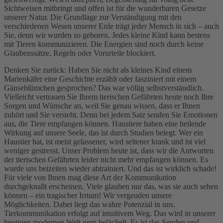
Sichtweisen mitbringt und offen ist für die wunderbaren Gesetze
unserer Natur. Die Grundlage zur Verständigung mit den
verschiedenen Wesen unserer Erde trägt jeder Mensch in sich – auch
Sie, denn wir wurden so geboren. Jedes kleine Kind kann bestens
mit Tieren kommunizieren. Die Energien sind noch durch keine
Glaubenssätze, Regeln oder Vorurteile blockiert.
Denken Sie zurück: Haben Sie nicht als kleines Kind einem
Marienkäfer eine Geschichte erzählt oder fasziniert mit einem
Gänseblümchen gesprochen? Das war völlig selbstverständlich.
Vielleicht vertrauen Sie Ihrem tierischen Gefährten heute noch Ihre
Sorgen und Wünsche an, weil Sie genau wissen, dass er Ihnen
zuhört und Sie versteht. Denn bei jedem Satz senden Sie Emotionen
aus, die Tiere empfangen können. Haustiere haben eine heilende
Wirkung auf unsere Seele, das ist durch Studien belegt. Wer ein
Haustier hat, ist meist gelassener, wird seltener krank und ist viel
weniger gestresst. Unser Problem heute ist, dass wir die Antworten
der tierischen Gefährten leider nicht mehr empfangen können. Es
wurde uns beizeiten wieder abtrainiert. Und das ist wirklich schade!
Für viele von Ihnen mag diese Art der Kommunikation
durchgeknallt erscheinen. Viele glauben nur das, was sie auch sehen
können – ein tragischer Irrtum! Wir vergeuden unsere
Möglichkeiten. Dabei liegt das wahre Potenzial in uns.
Tierkommunikation erfolgt auf intuitivem Weg. Das wird in unserer
heutigen modernen Welt gern belächelt. Es ist das Senden und