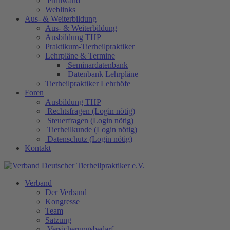
Pinnwand
Weblinks
Aus- & Weiterbildung
Aus- & Weiterbildung
Ausbildung THP
Praktikum-Tierheilpraktiker
Lehrpläne & Termine
Seminardatenbank
Datenbank Lehrpläne
Tierheilpraktiker Lehrhöfe
Foren
Ausbildung THP
Rechtsfragen (Login nötig)
Steuerfragen (Login nötig)
Tierheilkunde (Login nötig)
Datenschutz (Login nötig)
Kontakt
Verband
Der Verband
Kongresse
Team
Satzung
Versicherungsbedarf