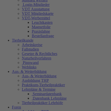
Mitglied werden
Login-Mitglieder
VDT Ausstattung
VDT Mitgliedskarte
VDT-Werbemittel
Leuchtkasten
Magnetfolie
Praxisfahne
Bestellanfrage
Tierheilkunde
Arbeitskreise
Fallstudien
Gesetze & Rechtliches
Naturheilverfahren
Pinnwand
Weblinks
Aus- & Weiterbildung
Aus- & Weiterbildung
Ausbildung THP
Praktikum-Tierheilpraktiker
Lehrpläne & Termine
Seminardatenbank
Datenbank Lehrpläne
Tierheilpraktiker Lehrhöfe
Foren