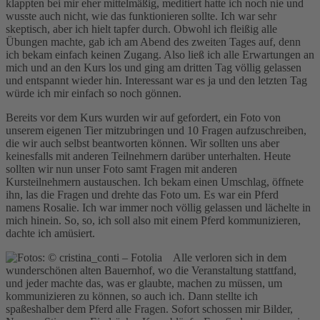
klappten bei mir eher mittelmäßig, meditiert hatte ich noch nie und
wusste auch nicht, wie das funktionieren sollte. Ich war sehr
skeptisch, aber ich hielt tapfer durch. Obwohl ich fleißig alle
Übungen machte, gab ich am Abend des zweiten Tages auf, denn
ich bekam einfach keinen Zugang. Also ließ ich alle Erwartungen an
mich und an den Kurs los und ging am dritten Tag völlig gelassen
und entspannt wieder hin. Interessant war es ja und den letzten Tag
würde ich mir einfach so noch gönnen.
Bereits vor dem Kurs wurden wir auf gefordert, ein Foto von
unserem eigenen Tier mitzubringen und 10 Fragen aufzuschreiben,
die wir auch selbst beantworten können. Wir sollten uns aber
keinesfalls mit anderen Teilnehmern darüber unterhalten. Heute
sollten wir nun unser Foto samt Fragen mit anderen
Kursteilnehmern austauschen. Ich bekam einen Umschlag, öffnete
ihn, las die Fragen und drehte das Foto um. Es war ein Pferd
namens Rosalie. Ich war immer noch völlig gelassen und lächelte in
mich hinein. So, so, ich soll also mit einem Pferd kommunizieren,
dachte ich amüsiert.
Alle verloren sich in dem
wunderschönen alten Bauernhof, wo die Veranstaltung stattfand,
und jeder machte das, was er glaubte, machen zu müssen, um
kommunizieren zu können, so auch ich. Dann stellte ich
spaßeshalber dem Pferd alle Fragen. Sofort schossen mir Bilder,