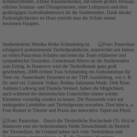
lichtdurchflutete, schöne Räumlichkeiten, mit einem großen Hörsaal,
etlichen Seminar- und Übungsräumen, einer Lehrpraxis und dem
großzügigen Aufenthaltsbereich für die Studierenden. Dank idealer
Parkmöglichkeiten im Haus erreicht man die Schule immer
trockenen Hauptes.
Studienleiterin Monika Heike Schmalstieg ist
erfolgreich praktizierende Tierheilpraktikerin, unterrichtet seit Jahren
an vielen Paracelsus Schulen und leitet das Team erfahrener und
sympathischer Dozenten. Gemeinsam führen sie die Studierenden
zum Erfolg. In Hannover wird die Tierheilkunde ganz groß
geschrieben, 2008 richtete Frau Schmalstieg ein Ambulatorium für
Tiere ein. Namenhafte Dozenten in der THP-Ausbildung, wie z. B.
Dr. med vet. Gabriele Volker, Bettina Salzmann-Wode, Dirk Röse,
Adriana Ludewig und Daniela Weinert, haben die Möglichkeit,
auch während des theroretischen Unterrichtes immer wieder
Kleintiere vorstellig werden zu lassen. Die Praxisreife wird auf
umliegeden Lehrhöfen und Tierheilpraxen erworben. Dort lehrt u. a.
Frau Rosner in Theorie und Praxis das innovative Tapen am Pferd.
Durch die Tierärztliche Hochschule (Ti- Ho) ist
Hannover eine der bedeutendsten Städte Deutschlands im Bereich
der Tiermedizin. Im Umland haben sich viele Tierkliniken und