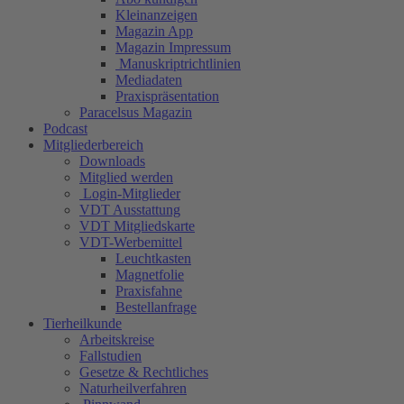
Kleinanzeigen
Magazin App
Magazin Impressum
Manuskriptrichtlinien
Mediadaten
Praxispräsentation
Paracelsus Magazin
Podcast
Mitgliederbereich
Downloads
Mitglied werden
Login-Mitglieder
VDT Ausstattung
VDT Mitgliedskarte
VDT-Werbemittel
Leuchtkasten
Magnetfolie
Praxisfahne
Bestellanfrage
Tierheilkunde
Arbeitskreise
Fallstudien
Gesetze & Rechtliches
Naturheilverfahren