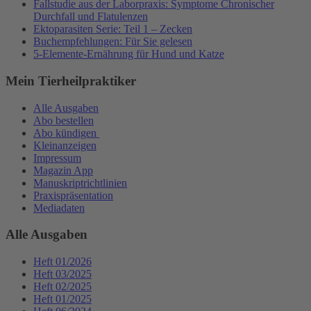
Fallstudie aus der Laborpraxis: Symptome Chronischer
Durchfall und Flatulenzen
Ektoparasiten Serie: Teil 1 – Zecken
Buchempfehlungen: Für Sie gelesen
5-Elemente-Ernährung für Hund und Katze
Mein Tierheilpraktiker
Alle Ausgaben
Abo bestellen
Abo kündigen
Kleinanzeigen
Impressum
Magazin App
Manuskriptrichtlinien
Praxispräsentation
Mediadaten
Alle Ausgaben
Heft 01/2026
Heft 03/2025
Heft 02/2025
Heft 01/2025