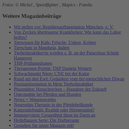
Fotos: © Michel , Speedfighter , Mapics - Fotolia
Weitere Magazinbeiträge
Wir stellen vor: Reptilienauffangstation München, e. V.
Von Zecken übertragene Krankheiten: Wie kann das Labor
helfen?
Tierwissen für Kids: Frösche, Unken, Kröten
Tierschutz in Manduria, Italien
Tierheilpraktiker/in werden z. B. an der Paracelsus Schule
Hannover
THP-Prüfungsfragen
Therapeuten-Porträt: THP Daniela Weinert
Schwachpunkt Niere: CNE bei der Katze
Rund um den Esel: Gedanken vom tier-menschlichen Diwan
Praxispräsentation in Mein Tierheilpraktiker
Phasmiden: Heuschrecken – Haustiere der Zukunft
Osteopathie bei Pferden und Hunden
News + Wissenswertes
Neurostim-Therapie in der Pferdeheilkunde
Katzendiebstahl: Realität oder Hirngespinst?
Immunsystem: Gesundheit fängt im Darm an
Heilpflanzen Serie: Die Duftgeranie
Gestalten Sie unser Magazin mit!