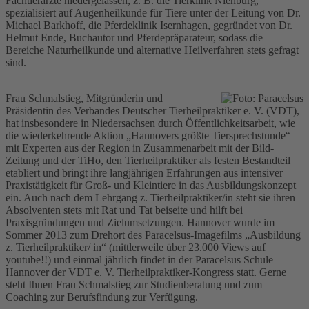
Fachtierärzte niedergelassen, z. B. die Tierklink Nienburg,
spezialisiert auf Augenheilkunde für Tiere unter der Leitung von Dr.
Michael Barkhoff, die Pferdeklinik Isernhagen, gegründet von Dr.
Helmut Ende, Buchautor und Pferdepräparateur, sodass die
Bereiche Naturheilkunde und alternative Heilverfahren stets gefragt
sind.
Frau Schmalstieg, Mitgründerin und
Präsidentin des Verbandes Deutscher Tierheilpraktiker e. V. (VDT),
hat insbesondere in Niedersachsen durch Öffentlichkeitsarbeit, wie
die wiederkehrende Aktion „Hannovers größte Tiersprechstunde“
mit Experten aus der Region in Zusammenarbeit mit der Bild-
Zeitung und der TiHo, den Tierheilpraktiker als festen Bestandteil
etabliert und bringt ihre langjährigen Erfahrungen aus intensiver
Praxistätigkeit für Groß- und Kleintiere in das Ausbildungskonzept
ein. Auch nach dem Lehrgang z. Tierheilpraktiker/in steht sie ihren
Absolventen stets mit Rat und Tat beiseite und hilft bei
Praxisgründungen und Zielumsetzungen. Hannover wurde im
Sommer 2013 zum Drehort des Paracelsus-Imagefilms „Ausbildung
z. Tierheilpraktiker/ in“ (mittlerweile über 23.000 Views auf
youtube!!) und einmal jährlich findet in der Paracelsus Schule
Hannover der VDT e. V. Tierheilpraktiker-Kongress statt. Gerne
steht Ihnen Frau Schmalstieg zur Studienberatung und zum
Coaching zur Berufsfindung zur Verfügung.