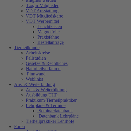
Mitglied werden
Login-Mitglieder
VDT Ausstattung
VDT Mitgliedskarte
VDT-Werbemittel
Leuchtkasten
Magnetfolie
Praxisfahne
Bestellanfrage
Tierheilkunde
Arbeitskreise
Fallstudien
Gesetze & Rechtliches
Naturheilverfahren
Pinnwand
Weblinks
Aus- & Weiterbildung
Aus- & Weiterbildung
Ausbildung THP
Praktikum-Tierheilpraktiker
Lehrpläne & Termine
Seminardatenbank
Datenbank Lehrpläne
Tierheilpraktiker Lehrhöfe
Foren