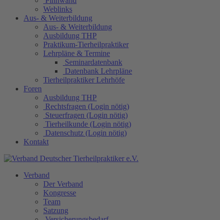
Pinnwand
Weblinks
Aus- & Weiterbildung
Aus- & Weiterbildung
Ausbildung THP
Praktikum-Tierheilpraktiker
Lehrpläne & Termine
Seminardatenbank
Datenbank Lehrpläne
Tierheilpraktiker Lehrhöfe
Foren
Ausbildung THP
Rechtsfragen (Login nötig)
Steuerfragen (Login nötig)
Tierheilkunde (Login nötig)
Datenschutz (Login nötig)
Kontakt
Verband
Der Verband
Kongresse
Team
Satzung
Versicherungsbedarf