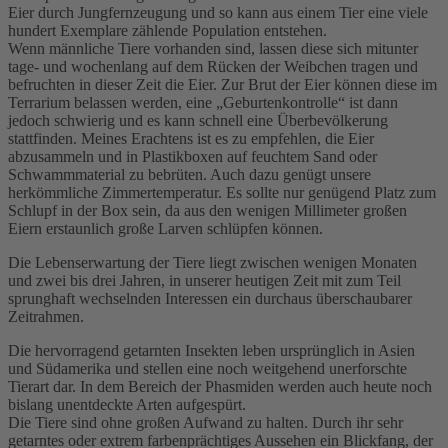
Eier durch Jungfernzeugung und so kann aus einem Tier eine viele
hundert Exemplare zählende Population entstehen.
Wenn männliche Tiere vorhanden sind, lassen diese sich mitunter
tage- und wochenlang auf dem Rücken der Weibchen tragen und
befruchten in dieser Zeit die Eier. Zur Brut der Eier können diese im
Terrarium belassen werden, eine „Geburtenkontrolle“ ist dann
jedoch schwierig und es kann schnell eine Überbevölkerung
stattfinden. Meines Erachtens ist es zu empfehlen, die Eier
abzusammeln und in Plastikboxen auf feuchtem Sand oder
Schwammmaterial zu bebrüten. Auch dazu genügt unsere
herkömmliche Zimmertemperatur. Es sollte nur genügend Platz zum
Schlupf in der Box sein, da aus den wenigen Millimeter großen
Eiern erstaunlich große Larven schlüpfen können.
Die Lebenserwartung der Tiere liegt zwischen wenigen Monaten
und zwei bis drei Jahren, in unserer heutigen Zeit mit zum Teil
sprunghaft wechselnden Interessen ein durchaus überschaubarer
Zeitrahmen.
Die hervorragend getarnten Insekten leben ursprünglich in Asien
und Südamerika und stellen eine noch weitgehend unerforschte
Tierart dar. In dem Bereich der Phasmiden werden auch heute noch
bislang unentdeckte Arten aufgespürt.
Die Tiere sind ohne großen Aufwand zu halten. Durch ihr sehr
getarntes oder extrem farbenprächtiges Aussehen ein Blickfang, der