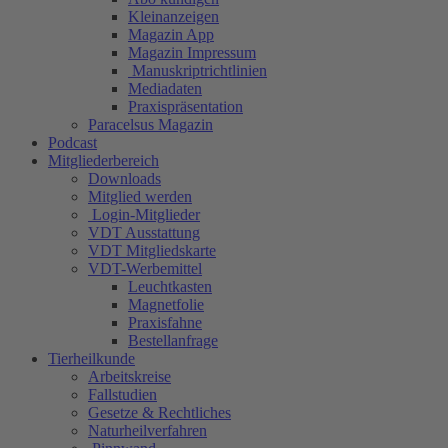
Kleinanzeigen
Magazin App
Magazin Impressum
Manuskriptrichtlinien
Mediadaten
Praxispräsentation
Paracelsus Magazin
Podcast
Mitgliederbereich
Downloads
Mitglied werden
Login-Mitglieder
VDT Ausstattung
VDT Mitgliedskarte
VDT-Werbemittel
Leuchtkasten
Magnetfolie
Praxisfahne
Bestellanfrage
Tierheilkunde
Arbeitskreise
Fallstudien
Gesetze & Rechtliches
Naturheilverfahren