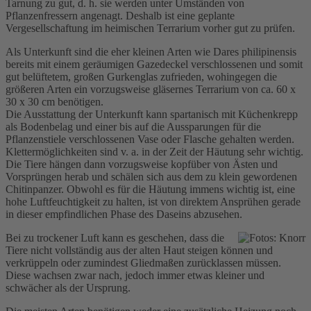
Tarnung zu gut, d. h. sie werden unter Umständen von
Pflanzenfressern angenagt. Deshalb ist eine geplante
Vergesellschaftung im heimischen Terrarium vorher gut zu prüfen.
Als Unterkunft sind die eher kleinen Arten wie Dares philipinensis
bereits mit einem geräumigen Gazedeckel verschlossenen und somit
gut belüftetem, großen Gurkenglas zufrieden, wohingegen die
größeren Arten ein vorzugsweise gläsernes Terrarium von ca. 60 x
30 x 30 cm benötigen.
Die Ausstattung der Unterkunft kann spartanisch mit Küchenkrepp
als Bodenbelag und einer bis auf die Aussparungen für die
Pflanzenstiele verschlossenen Vase oder Flasche gehalten werden.
Klettermöglichkeiten sind v. a. in der Zeit der Häutung sehr wichtig.
Die Tiere hängen dann vorzugsweise kopfüber von Ästen und
Vorsprüngen herab und schälen sich aus dem zu klein gewordenen
Chitinpanzer. Obwohl es für die Häutung immens wichtig ist, eine
hohe Luftfeuchtigkeit zu halten, ist von direktem Ansprühen gerade
in dieser empfindlichen Phase des Daseins abzusehen.
Bei zu trockener Luft kann es geschehen, dass die
Tiere nicht vollständig aus der alten Haut steigen können und
verkrüppeln oder zumindest Gliedmaßen zurücklassen müssen.
Diese wachsen zwar nach, jedoch immer etwas kleiner und
schwächer als der Ursprung.