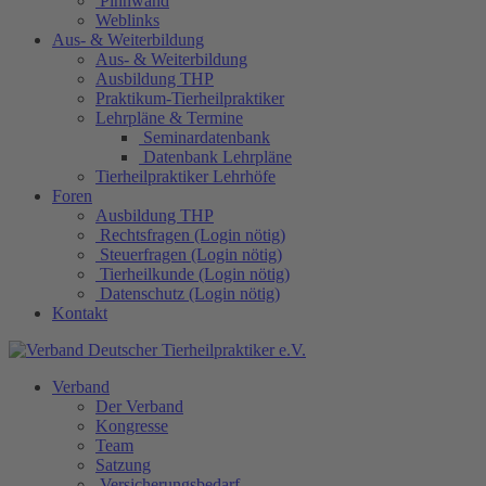
Pinnwand
Weblinks
Aus- & Weiterbildung
Aus- & Weiterbildung
Ausbildung THP
Praktikum-Tierheilpraktiker
Lehrpläne & Termine
Seminardatenbank
Datenbank Lehrpläne
Tierheilpraktiker Lehrhöfe
Foren
Ausbildung THP
Rechtsfragen (Login nötig)
Steuerfragen (Login nötig)
Tierheilkunde (Login nötig)
Datenschutz (Login nötig)
Kontakt
Verband
Der Verband
Kongresse
Team
Satzung
Versicherungsbedarf