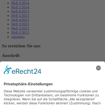
Heft 2/2014
Heft 1/2014
Heft 6/2013
Heft 5/2013
Heft 4/2013
Heft 3/2013
Heft 2/2013
Heft 1/2013
sonstiges
So erreichen Sie uns
Anschrift
Verband Deutscher Tierheilpraktiker e.V.
Verbandsverwaltung
Am Rosenbraken 12
31547 Loccum
E-Mail
Diese E-Mail-Adresse ist vor Spambots geschützt! Zur Anzeige
muss JavaScript eingeschaltet sein!