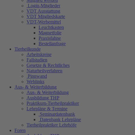
Mitglied werden
Login-Mitglieder
VDT Ausstattung
VDT Mitgliedskarte
VDT-Werbemittel
Leuchtkasten
Magnetfolie
Praxisfahne
Bestellanfrage
Tierheilkunde
Arbeitskreise
Fallstudien
Gesetze & Rechtliches
Naturheilverfahren
Pinnwand
Weblinks
Aus- & Weiterbildung
Aus- & Weiterbildung
Ausbildung THP
Praktikum-Tierheilpraktiker
Lehrpläne & Termine
Seminardatenbank
Datenbank Lehrpläne
Tierheilpraktiker Lehrhöfe
Foren