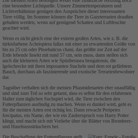
Die meisten Arten benötigen weder eine zusätzliche Heizung noch
eine besondere Lichtquelle. Unsere Zimmertemperaturen und
Lichtverhältnisse genügen den Ansprüchen dieser interessanten
Tiere völlig. Im Sommer können die Tiere in Gazeterrarien draußen
gehalten werden, wenn auf genügend Schatten und Luftfeuchte
geachtet wird.
Wenn es nicht gleich eine der extrem großen Arten, wie z. B. die
türkisfarbene Achrioptera fallax mit einer zu erwartenden Größe von
bis zu 25 cm oder Phoebaticus chani, das größte zur Zeit auf der
Erde lebende Insekt mit rund 57 cm, sein muss, dann stellen sich
auch die kleineren Arten wie Spiniherasea bengalensis, die
lgelschrecke mit ihren imposanten Stacheln und dem rot gefärbtem
Bauch, durchaus als faszinierende und exotische Terrarienbewohner
dar.
Tagsüber verhalten sich die meisten Phasmidenarten eher unauffällig
und sind zum Teil so sehr getarnt, dass es selbst für den erfahrenen
Halter zum täglichen Suchspiel wird, die Tiere zwischen den
Futterpflanzen ausfindig zu machen. Wenn es dunkel wird, geht es
für die meisten Arten erst richtig los. Dann erwacht Peripetes
forcipatus, ein Name, der wie ein Zauberspruch von Harry Potter
klingt, und macht sich mit Vorliebe über die Blätter von Brombeer-
und Haselnusssträuchern her.
Die Beschaffung der Futterpflanzen stellt