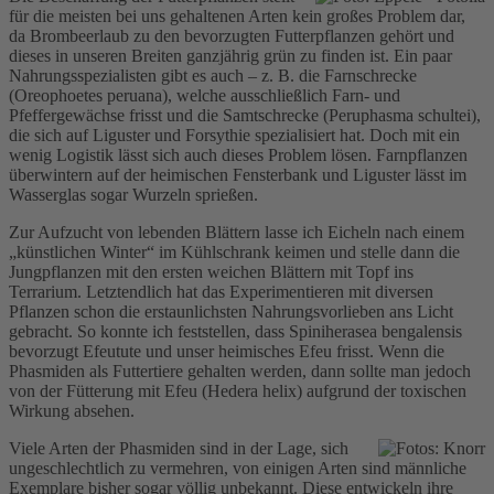
für die meisten bei uns gehaltenen Arten kein großes Problem dar,
da Brombeerlaub zu den bevorzugten Futterpflanzen gehört und
dieses in unseren Breiten ganzjährig grün zu finden ist. Ein paar
Nahrungsspezialisten gibt es auch – z. B. die Farnschrecke
(Oreophoetes peruana), welche ausschließlich Farn- und
Pfeffergewächse frisst und die Samtschrecke (Peruphasma schultei),
die sich auf Liguster und Forsythie spezialisiert hat. Doch mit ein
wenig Logistik lässt sich auch dieses Problem lösen. Farnpflanzen
überwintern auf der heimischen Fensterbank und Liguster lässt im
Wasserglas sogar Wurzeln sprießen.
Zur Aufzucht von lebenden Blättern lasse ich Eicheln nach einem
„künstlichen Winter“ im Kühlschrank keimen und stelle dann die
Jungpflanzen mit den ersten weichen Blättern mit Topf ins
Terrarium. Letztendlich hat das Experimentieren mit diversen
Pflanzen schon die erstaunlichsten Nahrungsvorlieben ans Licht
gebracht. So konnte ich feststellen, dass Spiniherasea bengalensis
bevorzugt Efeutute und unser heimisches Efeu frisst. Wenn die
Phasmiden als Futtertiere gehalten werden, dann sollte man jedoch
von der Fütterung mit Efeu (Hedera helix) aufgrund der toxischen
Wirkung absehen.
Viele Arten der Phasmiden sind in der Lage, sich
ungeschlechtlich zu vermehren, von einigen Arten sind männliche
Exemplare bisher sogar völlig unbekannt. Diese entwickeln ihre