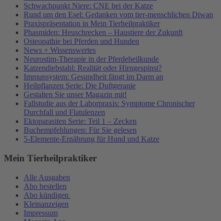
Schwachpunkt Niere: CNE bei der Katze
Rund um den Esel: Gedanken vom tier-menschlichen Diwan
Praxispräsentation in Mein Tierheilpraktiker
Phasmiden: Heuschrecken – Haustiere der Zukunft
Osteopathie bei Pferden und Hunden
News + Wissenswertes
Neurostim-Therapie in der Pferdeheilkunde
Katzendiebstahl: Realität oder Hirngespinst?
Immunsystem: Gesundheit fängt im Darm an
Heilpflanzen Serie: Die Duftgeranie
Gestalten Sie unser Magazin mit!
Fallstudie aus der Laborpraxis: Symptome Chronischer
Durchfall und Flatulenzen
Ektoparasiten Serie: Teil 1 – Zecken
Buchempfehlungen: Für Sie gelesen
5-Elemente-Ernährung für Hund und Katze
Mein Tierheilpraktiker
Alle Ausgaben
Abo bestellen
Abo kündigen
Kleinanzeigen
Impressum