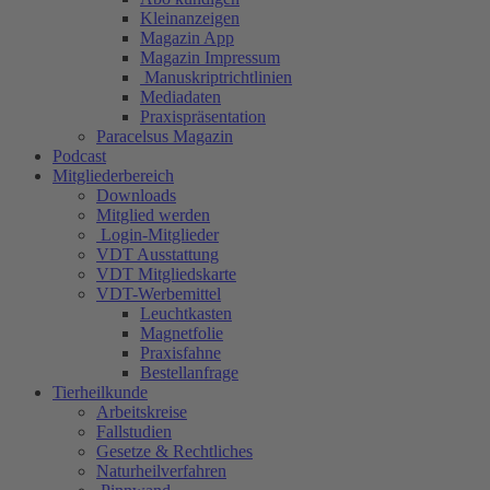
Kleinanzeigen
Magazin App
Magazin Impressum
Manuskriptrichtlinien
Mediadaten
Praxispräsentation
Paracelsus Magazin
Podcast
Mitgliederbereich
Downloads
Mitglied werden
Login-Mitglieder
VDT Ausstattung
VDT Mitgliedskarte
VDT-Werbemittel
Leuchtkasten
Magnetfolie
Praxisfahne
Bestellanfrage
Tierheilkunde
Arbeitskreise
Fallstudien
Gesetze & Rechtliches
Naturheilverfahren