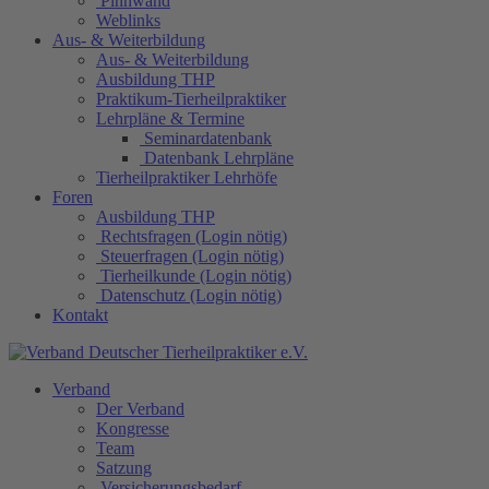
Pinnwand
Weblinks
Aus- & Weiterbildung
Aus- & Weiterbildung
Ausbildung THP
Praktikum-Tierheilpraktiker
Lehrpläne & Termine
Seminardatenbank
Datenbank Lehrpläne
Tierheilpraktiker Lehrhöfe
Foren
Ausbildung THP
Rechtsfragen (Login nötig)
Steuerfragen (Login nötig)
Tierheilkunde (Login nötig)
Datenschutz (Login nötig)
Kontakt
Verband
Der Verband
Kongresse
Team
Satzung
Versicherungsbedarf