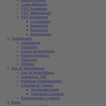
Mitglied werden
Login-Mitglieder
VDT Ausstattung
VDT Mitgliedskarte
VDT-Werbemittel
Leuchtkasten
Magnetfolie
Praxisfahne
Bestellanfrage
Tierheilkunde
Arbeitskreise
Fallstudien
Gesetze & Rechtliches
Naturheilverfahren
Pinnwand
Weblinks
Aus- & Weiterbildung
Aus- & Weiterbildung
Ausbildung THP
Praktikum-Tierheilpraktiker
Lehrpläne & Termine
Seminardatenbank
Datenbank Lehrpläne
Tierheilpraktiker Lehrhöfe
Foren