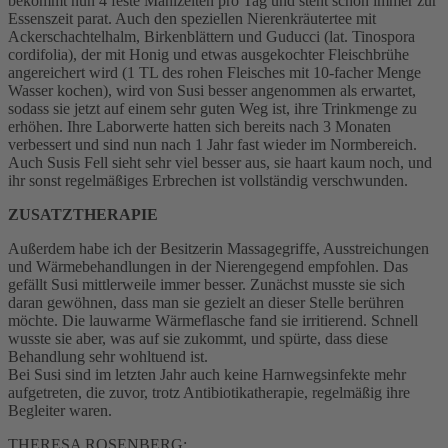
bekommt nun 4 feste Mahlzeiten pro Tag und steht schon immer zur
Essenszeit parat. Auch den speziellen Nierenkräutertee mit
Ackerschachtelhalm, Birkenblättern und Guducci (lat. Tinospora
cordifolia), der mit Honig und etwas ausgekochter Fleischbrühe
angereichert wird (1 TL des rohen Fleisches mit 10-facher Menge
Wasser kochen), wird von Susi besser angenommen als erwartet,
sodass sie jetzt auf einem sehr guten Weg ist, ihre Trinkmenge zu
erhöhen. Ihre Laborwerte hatten sich bereits nach 3 Monaten
verbessert und sind nun nach 1 Jahr fast wieder im Normbereich.
Auch Susis Fell sieht sehr viel besser aus, sie haart kaum noch, und
ihr sonst regelmäßiges Erbrechen ist vollständig verschwunden.
ZUSATZTHERAPIE
Außerdem habe ich der Besitzerin Massagegriffe, Ausstreichungen
und Wärmebehandlungen in der Nierengegend empfohlen. Das
gefällt Susi mittlerweile immer besser. Zunächst musste sie sich
daran gewöhnen, dass man sie gezielt an dieser Stelle berühren
möchte. Die lauwarme Wärmeflasche fand sie irritierend. Schnell
wusste sie aber, was auf sie zukommt, und spürte, dass diese
Behandlung sehr wohltuend ist.
Bei Susi sind im letzten Jahr auch keine Harnwegsinfekte mehr
aufgetreten, die zuvor, trotz Antibiotikatherapie, regelmäßig ihre
Begleiter waren.
THERESA ROSENBERG: