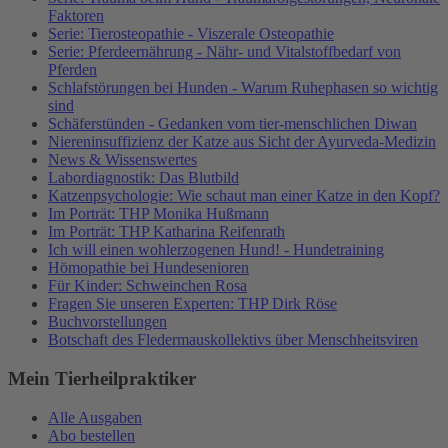
Faktoren
Serie: Tierosteopathie - Viszerale Osteopathie
Serie: Pferdeernährung - Nähr- und Vitalstoffbedarf von
Pferden
Schlafstörungen bei Hunden - Warum Ruhephasen so wichtig
sind
Schäferstünden - Gedanken vom tier-menschlichen Diwan
Niereninsuffizienz der Katze aus Sicht der Ayurveda-Medizin
News & Wissenswertes
Labordiagnostik: Das Blutbild
Katzenpsychologie: Wie schaut man einer Katze in den Kopf?
Im Porträt: THP Monika Hußmann
Im Porträt: THP Katharina Reifenrath
Ich will einen wohlerzogenen Hund! - Hundetraining
Hömopathie bei Hundesenioren
Für Kinder: Schweinchen Rosa
Fragen Sie unseren Experten: THP Dirk Röse
Buchvorstellungen
Botschaft des Fledermauskollektivs über Menschheitsviren
Mein Tierheilpraktiker
Alle Ausgaben
Abo bestellen