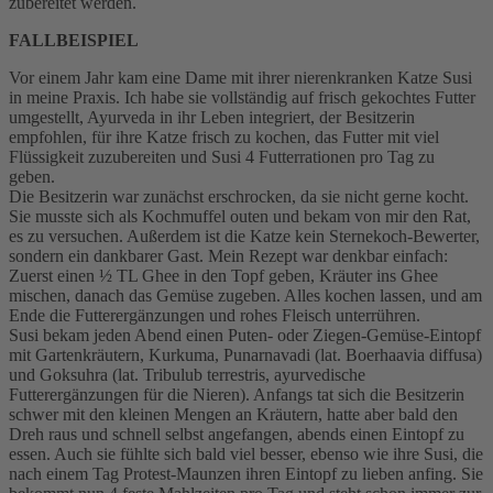
zubereitet werden.
FALLBEISPIEL
Vor einem Jahr kam eine Dame mit ihrer nierenkranken Katze Susi
in meine Praxis. Ich habe sie vollständig auf frisch gekochtes Futter
umgestellt, Ayurveda in ihr Leben integriert, der Besitzerin
empfohlen, für ihre Katze frisch zu kochen, das Futter mit viel
Flüssigkeit zuzubereiten und Susi 4 Futterrationen pro Tag zu
geben.
Die Besitzerin war zunächst erschrocken, da sie nicht gerne kocht.
Sie musste sich als Kochmuffel outen und bekam von mir den Rat,
es zu versuchen. Außerdem ist die Katze kein Sternekoch-Bewerter,
sondern ein dankbarer Gast. Mein Rezept war denkbar einfach:
Zuerst einen ½ TL Ghee in den Topf geben, Kräuter ins Ghee
mischen, danach das Gemüse zugeben. Alles kochen lassen, und am
Ende die Futterergänzungen und rohes Fleisch unterrühren.
Susi bekam jeden Abend einen Puten- oder Ziegen-Gemüse-Eintopf
mit Gartenkräutern, Kurkuma, Punarnavadi (lat. Boerhaavia diffusa)
und Goksuhra (lat. Tribulub terrestris, ayurvedische
Futterergänzungen für die Nieren). Anfangs tat sich die Besitzerin
schwer mit den kleinen Mengen an Kräutern, hatte aber bald den
Dreh raus und schnell selbst angefangen, abends einen Eintopf zu
essen. Auch sie fühlte sich bald viel besser, ebenso wie ihre Susi, die
nach einem Tag Protest-Maunzen ihren Eintopf zu lieben anfing. Sie