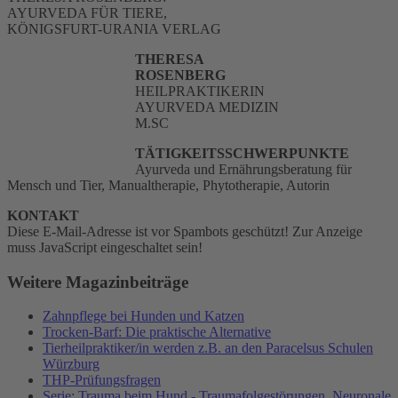
AYURVEDA FÜR TIERE,
KÖNIGSFURT-URANIA VERLAG
THERESA
ROSENBERG
HEILPRAKTIKERIN
AYURVEDA MEDIZIN
M.SC
TÄTIGKEITSSCHWERPUNKTE
Ayurveda und Ernährungsberatung für
Mensch und Tier, Manualtherapie, Phytotherapie, Autorin
KONTAKT
Diese E-Mail-Adresse ist vor Spambots geschützt! Zur Anzeige
muss JavaScript eingeschaltet sein!
Weitere Magazinbeiträge
Zahnpflege bei Hunden und Katzen
Trocken-Barf: Die praktische Alternative
Tierheilpraktiker/in werden z.B. an den Paracelsus Schulen
Würzburg
THP-Prüfungsfragen
Serie: Trauma beim Hund - Traumafolgestörungen, Neuronale