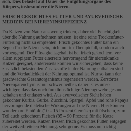
sich. Dies belastet auf Dauer die Entgiftungsorgane des
Körpers, insbesondere die Nieren.
FRISCH GEKOCHTES FUTTER UND AYURVEDISCHE
MEDIZIN BEI NIERENINSUFFIZIENZ
Da Katzen von Natur aus wenig trinken, daher viel Feuchtigkeit
über die Nahrung aufnehmen müssen, ist eine reine Trockenfutter-
Fütterung nicht zu empfehlen. Frisch gekochtes Futter kann ein
Segen für die Nieren sein, nicht nur im Therapiefall, sondern auch
vorbeugend. Der Flüssigkeitsgehalt ist bei frisch gekochtem, vor
allem suppigem Futter einerseits hervorragend für nierenkranke
Katzen geeignet, andererseits können wir sichergehen, dass keine
zusätzlich belastenden Zusatzstoffe in der Nahrung enthalten sind
und die Verdaulichkeit der Nahrung optimal ist. Nur so kann der
geschwächte Gesamtorganismus regeneriert werden. Zerstörtes
Nierenparenchym ist nur schwer heilbar, daher ist es umso
wichtiger, dass das noch funktionstüchtige Nierengewebe gesund
gehalten und entlastet wird. Aus ayurvedischer Sicht haben
gekochter Kürbis, Gurke, Zucchini, Spargel, Äpfel und rohe Papaya
hervorragende diätetische Wirkungen auf die Nieren. Hier können
wunderbare Eintöpfe (10 – 15 Prozent Gemüse) mit frischem, zum
Teil auch gekochtem Fleisch (85 – 90 Prozent) für die Katze
zubereitet werden. Katzen fressen frisch gekochtes Futter, entgegen
der weitverbreiteten Meinung, sehr gerne. Es muss nur richtig