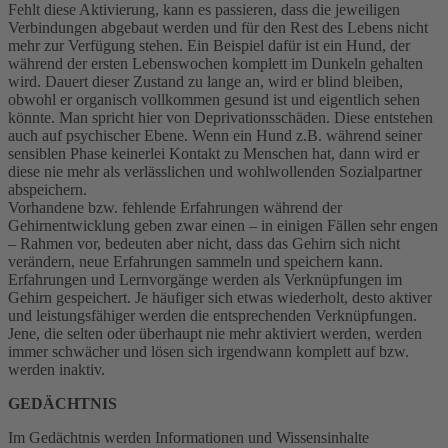
Fehlt diese Aktivierung, kann es passieren, dass die jeweiligen
Verbindungen abgebaut werden und für den Rest des Lebens nicht
mehr zur Verfügung stehen. Ein Beispiel dafür ist ein Hund, der
während der ersten Lebenswochen komplett im Dunkeln gehalten
wird. Dauert dieser Zustand zu lange an, wird er blind bleiben,
obwohl er organisch vollkommen gesund ist und eigentlich sehen
könnte. Man spricht hier von Deprivationsschäden. Diese entstehen
auch auf psychischer Ebene. Wenn ein Hund z.B. während seiner
sensiblen Phase keinerlei Kontakt zu Menschen hat, dann wird er
diese nie mehr als verlässlichen und wohlwollenden Sozialpartner
abspeichern.
Vorhandene bzw. fehlende Erfahrungen während der
Gehirnentwicklung geben zwar einen – in einigen Fällen sehr engen
– Rahmen vor, bedeuten aber nicht, dass das Gehirn sich nicht
verändern, neue Erfahrungen sammeln und speichern kann.
Erfahrungen und Lernvorgänge werden als Verknüpfungen im
Gehirn gespeichert. Je häufiger sich etwas wiederholt, desto aktiver
und leistungsfähiger werden die entsprechenden Verknüpfungen.
Jene, die selten oder überhaupt nie mehr aktiviert werden, werden
immer schwächer und lösen sich irgendwann komplett auf bzw.
werden inaktiv.
GEDÄCHTNIS
Im Gedächtnis werden Informationen und Wissensinhalte