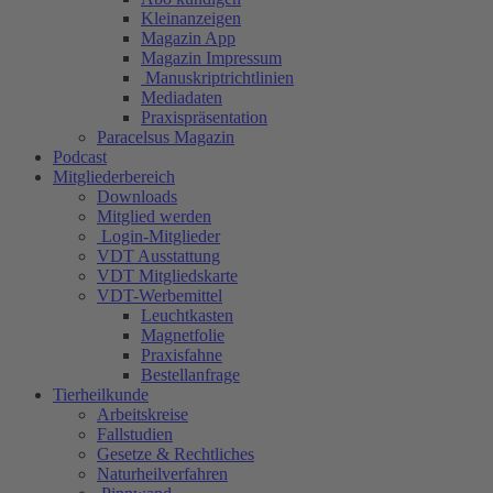
Kleinanzeigen
Magazin App
Magazin Impressum
Manuskriptrichtlinien
Mediadaten
Praxispräsentation
Paracelsus Magazin
Podcast
Mitgliederbereich
Downloads
Mitglied werden
Login-Mitglieder
VDT Ausstattung
VDT Mitgliedskarte
VDT-Werbemittel
Leuchtkasten
Magnetfolie
Praxisfahne
Bestellanfrage
Tierheilkunde
Arbeitskreise
Fallstudien
Gesetze & Rechtliches
Naturheilverfahren