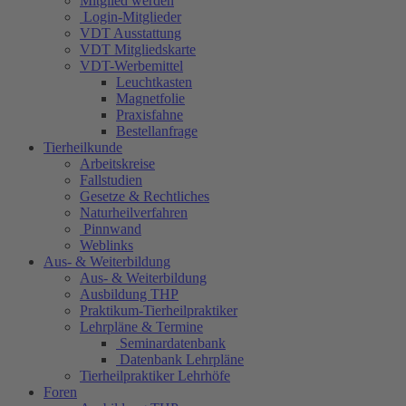
Mitglied werden
Login-Mitglieder
VDT Ausstattung
VDT Mitgliedskarte
VDT-Werbemittel
Leuchtkasten
Magnetfolie
Praxisfahne
Bestellanfrage
Tierheilkunde
Arbeitskreise
Fallstudien
Gesetze & Rechtliches
Naturheilverfahren
Pinnwand
Weblinks
Aus- & Weiterbildung
Aus- & Weiterbildung
Ausbildung THP
Praktikum-Tierheilpraktiker
Lehrpläne & Termine
Seminardatenbank
Datenbank Lehrpläne
Tierheilpraktiker Lehrhöfe
Foren