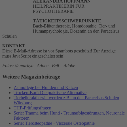
ALEXANDRA HOFFMANN
HEILPRAKTIKERIN FÜR
PSYCHOTHERAPIE
TÄTIGKEITSSCHWERPUNKTE
Bach-Blütentherapie, Homöopathie, Tier- und
Humanpsychologie, Dozentin an den Paracelsus
Schulen
KONTAKT
Diese E-Mail-Adresse ist vor Spambots geschützt! Zur Anzeige
muss JavaScript eingeschaltet sein!
Fotos: © mariiya– Adobe, Bell – Adobe
Weitere Magazinbeiträge
Zahnpflege bei Hunden und Katzen
Trocken-Barf: Die praktische Alternative
Tierheilpraktiker/in werden z.B. an den Paracelsus Schulen
Würzburg
THP-Prüfungsfragen
Serie: Trauma beim Hund - Traumafolgestörungen, Neuronale
Faktoren
Serie: Tierosteopathie - Viszerale Osteopathie