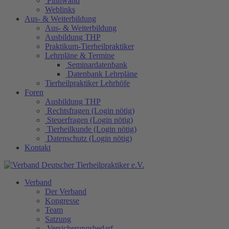
Pinnwand
Weblinks
Aus- & Weiterbildung
Aus- & Weiterbildung
Ausbildung THP
Praktikum-Tierheilpraktiker
Lehrpläne & Termine
Seminardatenbank
Datenbank Lehrpläne
Tierheilpraktiker Lehrhöfe
Foren
Ausbildung THP
Rechtsfragen (Login nötig)
Steuerfragen (Login nötig)
Tierheilkunde (Login nötig)
Datenschutz (Login nötig)
Kontakt
Verband
Der Verband
Kongresse
Team
Satzung
Versicherungsbedarf