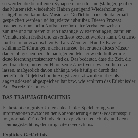
so werden die betroffenen Synapsen umso leistungsfähiger, je öfter
das Muster sich wiederholt. Haben genügend Wiederholungen
stattgefunden, kann das Muster als Gedächtnisbaustein dauerhaft
gespeichert werden und ist jederzeit abrufbar. Diesen Prozess
machen wir uns beim Aufbau erwünschter Verhaltensweisen
zunutze und trainieren durch unzählige Wiederholungen, damit ein
Verhalten sich festigt und zuverlässig gezeigt werden kann. Genauso
läuft es im unerwünschten Fall ab. Wenn ein Hund z.B. viele
schlimme Erfahrungen machen musste, hat er auch dieses Muster
dauerhaft gespeichert. Je häufiger ein Muster wiederholt wurde,
desto löschungsresistenter wird es. Das bedeutet, dass die Zeit, die
wir brauchen, um einen Hund seine Angst vor etwas verlieren zu
lassen, maßgeblich davon abhängt, wie häufig er durch das
betreffende Objekt schon in Angst versetzt wurde und es als
angstauslösend abgespeichert hat bzw. wie schlimm das Erlebnis/der
Auslösereiz für ihn war.
DAS TRAUMAGEDÄCHTNIS
Es besteht ein großer Unterschied in der Speicherung von
Informationen zwischen der Konsolidierung einer Gedächtnisspur
im „normalen“ Gedächtnis, dem expliziten Gedächtnis, und dem
Traumagedächtnis, dem impliziten Gedächtnis.
Explizites Gedächtnis