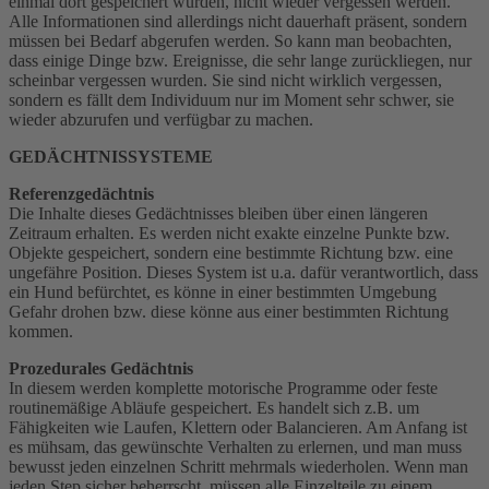
einmal dort gespeichert wurden, nicht wieder vergessen werden.
Alle Informationen sind allerdings nicht dauerhaft präsent, sondern
müssen bei Bedarf abgerufen werden. So kann man beobachten,
dass einige Dinge bzw. Ereignisse, die sehr lange zurückliegen, nur
scheinbar vergessen wurden. Sie sind nicht wirklich vergessen,
sondern es fällt dem Individuum nur im Moment sehr schwer, sie
wieder abzurufen und verfügbar zu machen.
GEDÄCHTNISSYSTEME
Referenzgedächtnis
Die Inhalte dieses Gedächtnisses bleiben über einen längeren
Zeitraum erhalten. Es werden nicht exakte einzelne Punkte bzw.
Objekte gespeichert, sondern eine bestimmte Richtung bzw. eine
ungefähre Position. Dieses System ist u.a. dafür verantwortlich, dass
ein Hund befürchtet, es könne in einer bestimmten Umgebung
Gefahr drohen bzw. diese könne aus einer bestimmten Richtung
kommen.
Prozedurales Gedächtnis
In diesem werden komplette motorische Programme oder feste
routinemäßige Abläufe gespeichert. Es handelt sich z.B. um
Fähigkeiten wie Laufen, Klettern oder Balancieren. Am Anfang ist
es mühsam, das gewünschte Verhalten zu erlernen, und man muss
bewusst jeden einzelnen Schritt mehrmals wiederholen. Wenn man
jeden Step sicher beherrscht, müssen alle Einzelteile zu einem