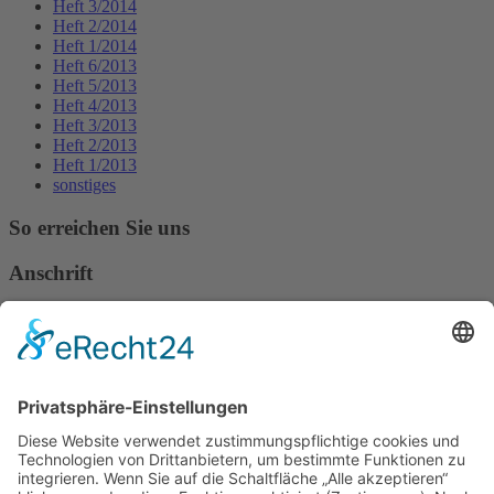
Heft 3/2014
Heft 2/2014
Heft 1/2014
Heft 6/2013
Heft 5/2013
Heft 4/2013
Heft 3/2013
Heft 2/2013
Heft 1/2013
sonstiges
So erreichen Sie uns
Anschrift
Verband Deutscher Tierheilpraktiker e.V.
Verbandsverwaltung
Am Rosenbraken 12
31547 Loccum
E-Mail
Diese E-Mail-Adresse ist vor Spambots geschützt! Zur Anzeige
muss JavaScript eingeschaltet sein!