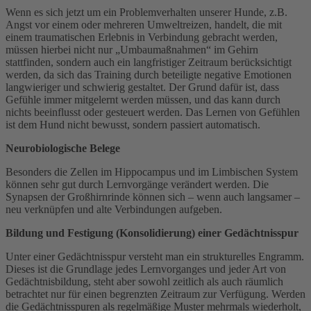
Wenn es sich jetzt um ein Problemverhalten unserer Hunde, z.B.
Angst vor einem oder mehreren Umweltreizen, handelt, die mit
einem traumatischen Erlebnis in Verbindung gebracht werden,
müssen hierbei nicht nur „Umbaumaßnahmen“ im Gehirn
stattfinden, sondern auch ein langfristiger Zeitraum berücksichtigt
werden, da sich das Training durch beteiligte negative Emotionen
langwieriger und schwierig gestaltet. Der Grund dafür ist, dass
Gefühle immer mitgelernt werden müssen, und das kann durch
nichts beeinflusst oder gesteuert werden. Das Lernen von Gefühlen
ist dem Hund nicht bewusst, sondern passiert automatisch.
Neurobiologische Belege
Besonders die Zellen im Hippocampus und im Limbischen System
können sehr gut durch Lernvorgänge verändert werden. Die
Synapsen der Großhirnrinde können sich – wenn auch langsamer –
neu verknüpfen und alte Verbindungen aufgeben.
Bildung und Festigung (Konsolidierung) einer Gedächtnisspur
Unter einer Gedächtnisspur versteht man ein strukturelles Engramm.
Dieses ist die Grundlage jedes Lernvorganges und jeder Art von
Gedächtnisbildung, steht aber sowohl zeitlich als auch räumlich
betrachtet nur für einen begrenzten Zeitraum zur Verfügung. Werden
die Gedächtnisspuren als regelmäßige Muster mehrmals wiederholt,