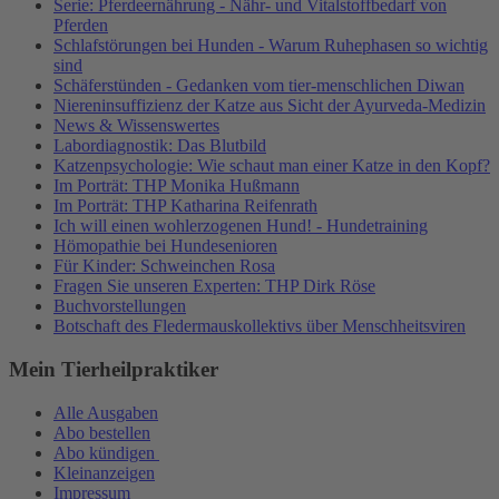
Serie: Pferdeernährung - Nähr- und Vitalstoffbedarf von
Pferden
Schlafstörungen bei Hunden - Warum Ruhephasen so wichtig
sind
Schäferstünden - Gedanken vom tier-menschlichen Diwan
Niereninsuffizienz der Katze aus Sicht der Ayurveda-Medizin
News & Wissenswertes
Labordiagnostik: Das Blutbild
Katzenpsychologie: Wie schaut man einer Katze in den Kopf?
Im Porträt: THP Monika Hußmann
Im Porträt: THP Katharina Reifenrath
Ich will einen wohlerzogenen Hund! - Hundetraining
Hömopathie bei Hundesenioren
Für Kinder: Schweinchen Rosa
Fragen Sie unseren Experten: THP Dirk Röse
Buchvorstellungen
Botschaft des Fledermauskollektivs über Menschheitsviren
Mein Tierheilpraktiker
Alle Ausgaben
Abo bestellen
Abo kündigen
Kleinanzeigen
Impressum