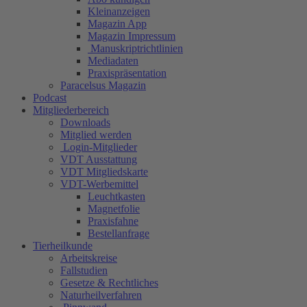
Kleinanzeigen
Magazin App
Magazin Impressum
Manuskriptrichtlinien
Mediadaten
Praxispräsentation
Paracelsus Magazin
Podcast
Mitgliederbereich
Downloads
Mitglied werden
Login-Mitglieder
VDT Ausstattung
VDT Mitgliedskarte
VDT-Werbemittel
Leuchtkasten
Magnetfolie
Praxisfahne
Bestellanfrage
Tierheilkunde
Arbeitskreise
Fallstudien
Gesetze & Rechtliches
Naturheilverfahren