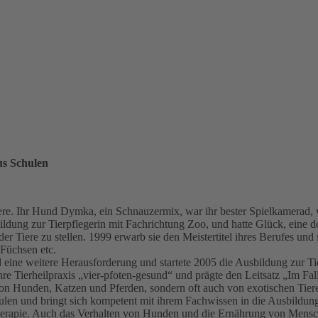
us Schulen
re. Ihr Hund Dymka, ein Schnauzermix, war ihr bester Spielkamerad, 
ildung zur Tierpflegerin mit Fachrichtung Zoo, und hatte Glück, eine d
er Tiere zu stellen. 1999 erwarb sie den Meistertitel ihres Berufes und s
 Füchsen etc.
ld eine weitere Herausforderung und startete 2005 die Ausbildung zur Ti
e Tierheilpraxis „vier-pfoten-gesund“ und prägte den Leitsatz „Im Fall 
e von Hunden, Katzen und Pferden, sondern oft auch von exotischen Tier
len und bringt sich kompetent mit ihrem Fachwissen in die Ausbildung 
apie. Auch das Verhalten von Hunden und die Ernährung von Mensch u