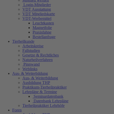
Mitglied werden
Login-Mitglieder
VDT Ausstattung
VDT Mitgliedskarte
VDT-Werbemittel
Leuchtkasten
Magnetfolie
Praxisfahne
Bestellanfrage
Tierheilkunde
Arbeitskreise
Fallstudien
Gesetze & Rechtliches
Naturheilverfahren
Pinnwand
Weblinks
Aus- & Weiterbildung
Aus- & Weiterbildung
Ausbildung THP
Praktikum-Tierheilpraktiker
Lehrpläne & Termine
Seminardatenbank
Datenbank Lehrpläne
Tierheilpraktiker Lehrhöfe
Foren