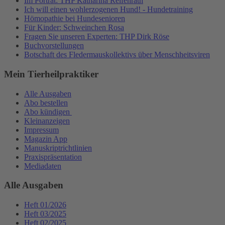
Im Porträt: THP Katharina Reifenrath
Ich will einen wohlerzogenen Hund! - Hundetraining
Hömopathie bei Hundesenioren
Für Kinder: Schweinchen Rosa
Fragen Sie unseren Experten: THP Dirk Röse
Buchvorstellungen
Botschaft des Fledermauskollektivs über Menschheitsviren
Mein Tierheilpraktiker
Alle Ausgaben
Abo bestellen
Abo kündigen
Kleinanzeigen
Impressum
Magazin App
Manuskriptrichtlinien
Praxispräsentation
Mediadaten
Alle Ausgaben
Heft 01/2026
Heft 03/2025
Heft 02/2025