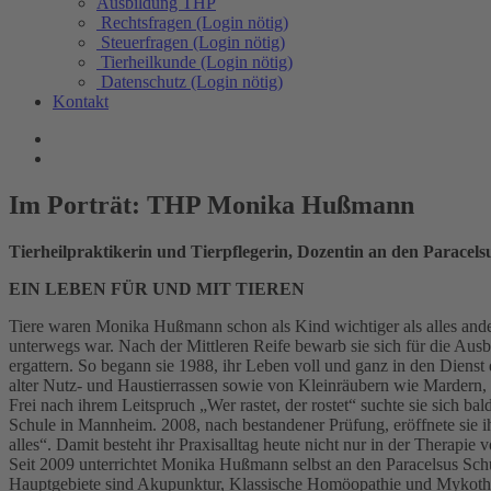
Ausbildung THP
Rechtsfragen (Login nötig)
Steuerfragen (Login nötig)
Tierheilkunde (Login nötig)
Datenschutz (Login nötig)
Kontakt
Im Porträt: THP Monika Hußmann
Tierheilpraktikerin und Tierpflegerin, Dozentin an den Paracels
EIN LEBEN FÜR UND MIT TIEREN
Tiere waren Monika Hußmann schon als Kind wichtiger als alles ande
unterwegs war. Nach der Mittleren Reife bewarb sie sich für die Ausb
ergattern. So begann sie 1988, ihr Leben voll und ganz in den Dienst d
alter Nutz- und Haustierrassen sowie von Kleinräubern wie Mardern,
Frei nach ihrem Leitspruch „Wer rastet, der rostet“ suchte sie sich ba
Schule in Mannheim. 2008, nach bestandener Prüfung, eröffnete sie ihr
alles“. Damit besteht ihr Praxisalltag heute nicht nur in der Therapi
Seit 2009 unterrichtet Monika Hußmann selbst an den Paracelsus Schu
Hauptgebiete sind Akupunktur, Klassische Homöopathie und Mykother