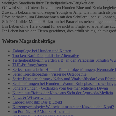
wichtiges Standbein ihrer Tierheilpraktiker-Tätigkeit dar.
Oft wird sie im Unterricht von ihren Hunden Blue und Xenia begleite
Zuwachs bekommen und zeigen Youngster Amy, wie man sich als per
Pfote herhalten, um Blutabnehmen mit den Schülern üben zu können,
Seit 2021 bildet Monika Hußmann bei Paracelsus neben angehenden T
Ein Leben ohne Tiere kommt für sie nicht in Frage, so arbeitet sie au
Ihr Leben hat sie den Tieren gewidmet, dies erfüllt sie täglich mit gro
Weitere Magazinbeiträge
Zahnpflege bei Hunden und Katzen
Trocken-Barf: Die praktische Alternative
Tierheilpraktiker/in werden z.B. an den Paracelsus Schulen W
THP-Prüfungsfragen
Serie: Trauma beim Hund - Traumafolgestörungen, Neuronale 
Serie: Tierosteopathie - Viszerale Osteopathie
Serie: Pferdeernährung - Nähr- und Vitalstoffbedarf von Pferde
Schlafstörungen bei Hunden - Warum Ruhephasen so wichtig s
Schäferstünden - Gedanken vom tier-menschlichen Diwan
Niereninsuffizienz der Katze aus Sicht der Ayurveda-Medizin
News & Wissenswertes
Labordiagnostik: Das Blutbild
Katzenpsychologie: Wie schaut man einer Katze in den Kopf?
Im Porträt: THP Monika Hußmann