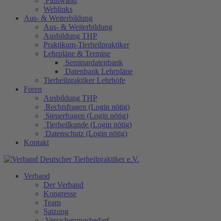
Pinnwand
Weblinks
Aus- & Weiterbildung
Aus- & Weiterbildung
Ausbildung THP
Praktikum-Tierheilpraktiker
Lehrpläne & Termine
Seminardatenbank
Datenbank Lehrpläne
Tierheilpraktiker Lehrhöfe
Foren
Ausbildung THP
Rechtsfragen (Login nötig)
Steuerfragen (Login nötig)
Tierheilkunde (Login nötig)
Datenschutz (Login nötig)
Kontakt
Verband
Der Verband
Kongresse
Team
Satzung
Versicherungsbedarf