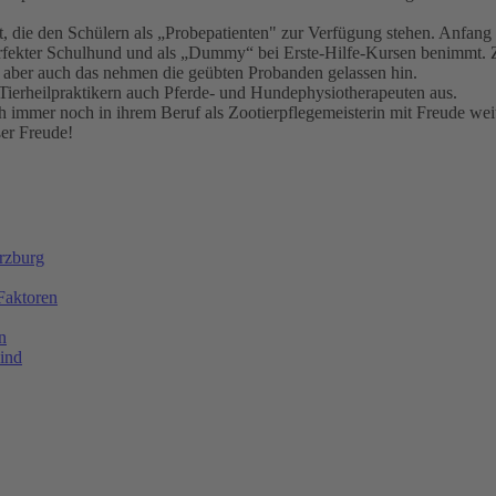
t, die den Schülern als „Probepatienten" zur Verfügung stehen. Anfang
fekter Schulhund und als „Dummy“ bei Erste-Hilfe-Kursen benimmt. 
 aber auch das nehmen die geübten Probanden gelassen hin.
ierheilpraktikern auch Pferde- und Hundephysiotherapeuten aus.
ch immer noch in ihrem Beruf als Zootierpflegemeisterin mit Freude weit
ßer Freude!
ürzburg
Faktoren
n
ind