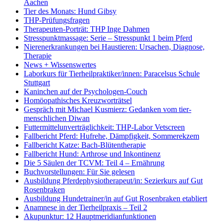
Aachen
Tier des Monats: Hund Gibsy
THP-Prüfungsfragen
Therapeuten-Porträt: THP Inge Dahmen
Stresspunktmassage: Serie – Stresspunkt 1 beim Pferd
Nierenerkrankungen bei Haustieren: Ursachen, Diagnose,
Therapie
News + Wissenswertes
Laborkurs für Tierheilpraktiker/innen: Paracelsus Schule
Stuttgart
Kaninchen auf der Psychologen-Couch
Homöopathisches Kreuzworträtsel
Gespräch mit Michael Kusmierz: Gedanken vom tier-
menschlichen Diwan
Futtermittelunverträglichkeit: THP-Labor Vetscreen
Fallbericht Pferd: Hufrehe, Dämpfigkeit, Sommerekzem
Fallbericht Katze: Bach-Blütentherapie
Fallbericht Hund: Arthrose und Inkontinenz
Die 5 Säulen der TCVM: Teil 4 – Ernährung
Buchvorstellungen: Für Sie gelesen
Ausbildung Pferdephysiotherapeut/in: Sezierkurs auf Gut
Rosenbraken
Ausbildung Hundetrainer/in auf Gut Rosenbraken etabliert
Anamnese in der Tierheilpraxis – Teil 2
Akupunktur: 12 Hauptmeridianfunktionen