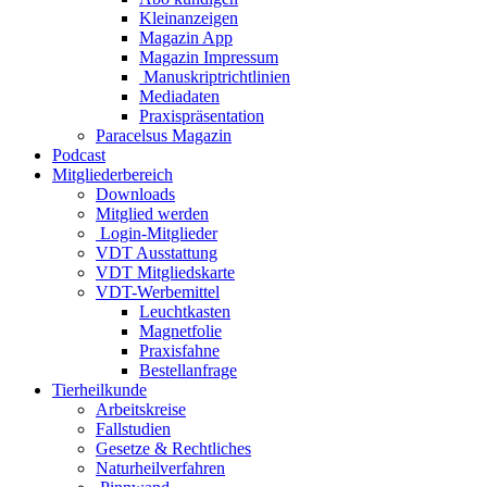
Kleinanzeigen
Magazin App
Magazin Impressum
Manuskriptrichtlinien
Mediadaten
Praxispräsentation
Paracelsus Magazin
Podcast
Mitgliederbereich
Downloads
Mitglied werden
Login-Mitglieder
VDT Ausstattung
VDT Mitgliedskarte
VDT-Werbemittel
Leuchtkasten
Magnetfolie
Praxisfahne
Bestellanfrage
Tierheilkunde
Arbeitskreise
Fallstudien
Gesetze & Rechtliches
Naturheilverfahren