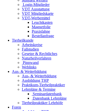
Mitglied werden
Login-Mitglieder
VDT Ausstattung
VDT Mitgliedskarte
VDT-Werbemittel
Leuchtkasten
Magnetfolie
Praxisfahne
Bestellanfrage
Tierheilkunde
Arbeitskreise
Fallstudien
Gesetze & Rechtliches
Naturheilverfahren
Pinnwand
Weblinks
Aus- & Weiterbildung
Aus- & Weiterbildung
Ausbildung THP
Praktikum-Tierheilpraktiker
Lehrpläne & Termine
Seminardatenbank
Datenbank Lehrpläne
Tierheilpraktiker Lehrhöfe
Foren