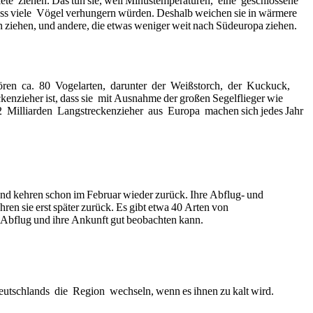
te ziehen. Das tun sie, weil Minustemperaturen, eine geschlossene
ass viele Vögel verhungern würden. Deshalb weichen sie in wärmere
n ziehen, und andere, die etwas weniger weit nach Südeuropa ziehen.
ören ca. 80 Vogelarten, darunter der Weißstorch, der Kuckuck,
nzieher ist, dass sie mit Ausnahme der großen Segelflieger wie
r 2 Milliarden Langstreckenzieher aus Europa machen sich jedes Jahr
 und kehren schon im Februar wieder zurück. Ihre Abflug- und
ren sie erst später zurück. Es gibt etwa 40 Arten von
n Abflug und ihre Ankunft gut beobachten kann.
utschlands die Region wechseln, wenn es ihnen zu kalt wird.