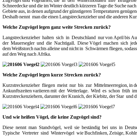
Zugvögel sind Vogelarten, die in den Wintermonaten ihre Brutgebie
Schneedecke und die im Winter deutlich kürzeren Tage die Suche nac
Gebiete aus, in denen aufgrund der günstigeren Temperaturen genügend
Deshalb nennt man die einen Langstreckenzieher und die anderen Kur
Welche Zugvögel legen ganz weite Strecken zurück?
Langstreckenzieher halten sich in Deutschland nur von April bis
der Mauersegler und die Nachtigall. Diese Vögel machen sich jedes 
dem Weißstorch nachts alleine und nicht in Schwärmen fliegen, sodas
auf den Weg nach Afrika.
Welche Zugvögel legen kurze Strecken zurück?
Kurzstreckenzieher fliegen meist nur bis zur Mittelmeerregion, in der
Ankunftszeiten variieren mit der Wetterlage. Wird es schon früh im Her
Kurzstreckenziehern, darunter der Kranich, der Kiebitz, der Star und 
Und wie heißen Vögel, die keine Zugvögel sind?
Diese nennt man Standvögel, weil sie beständig bei uns in Deutsch
Typische Vertreter sind Wintervögel wie Buchfinken, Zeisige, Koh