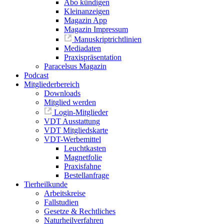
Abo kündigen
Kleinanzeigen
Magazin App
Magazin Impressum
Manuskriptrichtlinien
Mediadaten
Praxispräsentation
Paracelsus Magazin
Podcast
Mitgliederbereich
Downloads
Mitglied werden
Login-Mitglieder
VDT Ausstattung
VDT Mitgliedskarte
VDT-Werbemittel
Leuchtkasten
Magnetfolie
Praxisfahne
Bestellanfrage
Tierheilkunde
Arbeitskreise
Fallstudien
Gesetze & Rechtliches
Naturheilverfahren