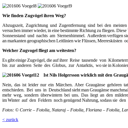
Wie finden Zugvögel ihren Weg?
Abzugszeit, Zugrichtung und Zugentfernung sind bei den meisten
versuchen immer wieder, in eine bestimmte Richtung zu fliegen. Dies
Sonnenstand und nachts am Sternenhimmel. Außerdem verfügen sie üb
an markanten geographischen Leitlinien wie Flüssen, Meeresküsten 
Welcher Zugvogel fliegt am weitesten?
Es gibt einige Zugvögel, die auf ihrer Reise tausende von Kilomete
bis zur anderen Seite des Globus, zur Antarktis, wo sie in Kolonien
Ist Nils Holgersson wirklich mit den Graug
Nein, das ist leider nur ein Märchen. Aber Graugänse gehören tats
entschieden. Bei uns in Deutschland sieht man Graugänse manchmal 
mehr weg, sondern überwintern bei uns. Das liegt an den milderen 
im Winter auf den Feldern noch genügend Nahrung, sodass sie den 
Fotos: © Corrie – Fotolia, Nataraj – Fotolia, Floriana – Fotolia, Lan
< zurück