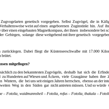
 Zugvogelarten genetisch vorgegeben. Selbst Zugvögel, die in Käf
e Verhaltensweise weist auf einen angeborenen Zuginstinkt hin. Auf ih
er einen eingebauten Magnetkompass, der ihnen insbesondere bei sch
oder Gebirgen, solange diese weitgehend mit ihrer genetisch vorgege
rn zurücklegen. Dabei fliegt die Küstenseeschwalbe mit 17.000 Kilome
 brütet.
änsen mitgeflogen?
ächlich zu den bekanntesten Zugvögeln, deshalb hat sich die
Erfinde
zu Hunderten auf Wiesen und Äckern, viele Graugänse haben ihre Zug
Wintern, die bei uns seit einigen Jahren herrschen, ebenso an der i
weiten Weg in den Süden gar nicht antreten müssen. Und so würde wo
e – Fotolia, waidmannsheil – Fotolia, rofus – Fotolia, thakala – Fotoli