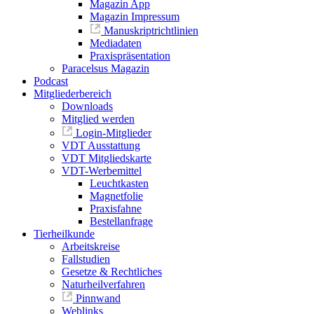
Magazin App
Magazin Impressum
Manuskriptrichtlinien
Mediadaten
Praxispräsentation
Paracelsus Magazin
Podcast
Mitgliederbereich
Downloads
Mitglied werden
Login-Mitglieder
VDT Ausstattung
VDT Mitgliedskarte
VDT-Werbemittel
Leuchtkasten
Magnetfolie
Praxisfahne
Bestellanfrage
Tierheilkunde
Arbeitskreise
Fallstudien
Gesetze & Rechtliches
Naturheilverfahren
Pinnwand
Weblinks