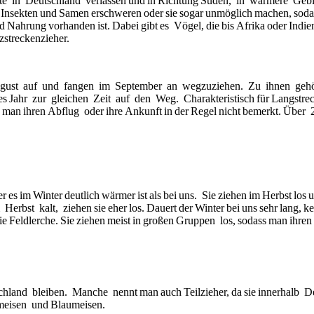
te in Deutschland verlassen und in Richtung Süden, in wärmere Gebie
h Insekten und Samen erschweren oder sie sogar unmöglich machen, sod
 Nahrung vorhanden ist. Dabei gibt es Vögel, die bis Afrika oder Indie
zstreckenzieher.
 August auf und fangen im September an wegzuziehen. Zu ihnen geh
Jahr zur gleichen Zeit auf den Weg. Charakteristisch für Langstrecke
s man ihren Abflug oder ihre Ankunft in der Regel nicht bemerkt. Übe
 es im Winter deutlich wärmer ist als bei uns. Sie ziehen im Herbst los
bst kalt, ziehen sie eher los. Dauert der Winter bei uns sehr lang, keh
die Feldlerche. Sie ziehen meist in großen Gruppen los, sodass man ihre
land bleiben. Manche nennt man auch Teilzieher, da sie innerhalb De
lmeisen und Blaumeisen.