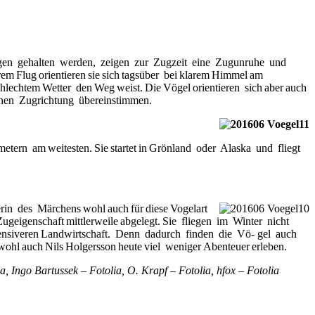
igen gehalten werden, zeigen zur Zugzeit eine Zugunruhe und
rem Flug orientieren sie sich tagsüber bei klarem Himmel am
lechtem Wetter den Weg weist. Die Vögel orientieren sich aber auch
benen Zugrichtung übereinstimmen.
tern am weitesten. Sie startet in Grönland oder Alaska und fliegt
rin des Märchens wohl auch für diese Vogelart
eigenschaft mittlerweile abgelegt. Sie fliegen im Winter nicht
ntensiveren Landwirtschaft. Denn dadurch finden die Vö- gel auch
hl auch Nils Holgersson heute viel weniger Abenteuer erleben.
a, Ingo Bartussek – Fotolia, O. Krapf – Fotolia, hfox – Fotolia