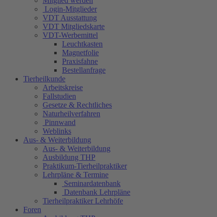
Mitglied werden
Login-Mitglieder
VDT Ausstattung
VDT Mitgliedskarte
VDT-Werbemittel
Leuchtkasten
Magnetfolie
Praxisfahne
Bestellanfrage
Tierheilkunde
Arbeitskreise
Fallstudien
Gesetze & Rechtliches
Naturheilverfahren
Pinnwand
Weblinks
Aus- & Weiterbildung
Aus- & Weiterbildung
Ausbildung THP
Praktikum-Tierheilpraktiker
Lehrpläne & Termine
Seminardatenbank
Datenbank Lehrpläne
Tierheilpraktiker Lehrhöfe
Foren