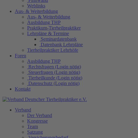
Pinnwand
Weblinks
Aus- & Weiterbildung
Aus- & Weiterbildung
Ausbildung THP
Praktikum-Tierheilpraktiker
Lehrpläne & Termine
Seminardatenbank
Datenbank Lehrpläne
Tierheilpraktiker Lehrhöfe
Foren
Ausbildung THP
Rechtsfragen (Login nötig)
Steuerfragen (Login nötig)
Tierheilkunde (Login nötig)
Datenschutz (Login nötig)
Kontakt
Verband
Der Verband
Kongresse
Team
Satzung
Versicherungsbedarf