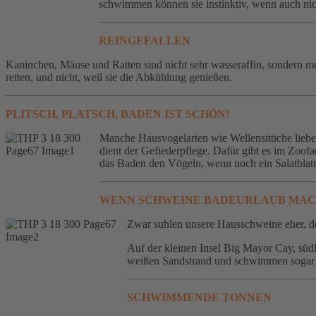
schwimmen können sie instinktiv, wenn auch nich
R
EINGEFALLEN
Kaninchen, Mäuse und Ratten sind nicht sehr wasseraffin, sondern me
retten, und nicht, weil sie die Abkühlung genießen.
PLITSCH, PLATSCH, BADEN IST SCHÖN!
Manche Hausvogelarten wie Wellensittiche liebe
dient der Gefiederpflege. Dafür gibt es im Zoof
das Baden den Vögeln, wenn noch ein Salatblatt 
WENN SCHWEINE BADEURLAUB MA
Zwar suhlen unsere Hausschweine eher, do
Auf der kleinen Insel Big Mayor Cay, sü
weißen Sandstrand und schwimmen sogar de
SCHWIMMENDE TONNEN