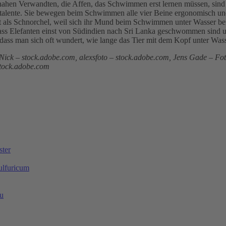
hen Verwandten, die Affen, das Schwimmen erst lernen müssen, sind 
rtalente. Sie bewegen beim Schwimmen alle vier Beine ergonomisch und 
ent als Schnorchel, weil sich ihr Mund beim Schwimmen unter Wasser be
dass Elefanten einst von Südindien nach Sri Lanka geschwommen sind u
odass man sich oft wundert, wie lange das Tier mit dem Kopf unter Was
Nick – stock.adobe.com, alexsfoto – stock.adobe.com, Jens Gade – Fot
stock.adobe.com
ster
ulfuricum
au