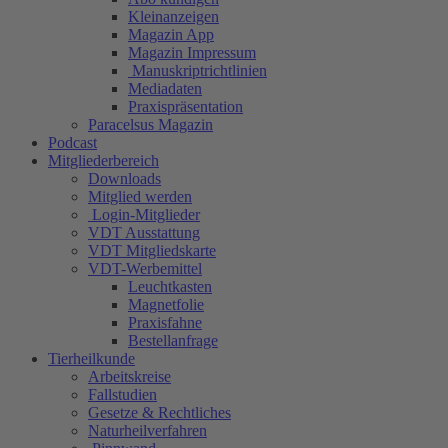
Kleinanzeigen
Magazin App
Magazin Impressum
Manuskriptrichtlinien
Mediadaten
Praxispräsentation
Paracelsus Magazin
Podcast
Mitgliederbereich
Downloads
Mitglied werden
Login-Mitglieder
VDT Ausstattung
VDT Mitgliedskarte
VDT-Werbemittel
Leuchtkasten
Magnetfolie
Praxisfahne
Bestellanfrage
Tierheilkunde
Arbeitskreise
Fallstudien
Gesetze & Rechtliches
Naturheilverfahren