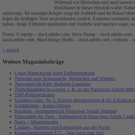
Während wir Menschen und auch unsere na
Dickhäuter in dieser Hinsicht wahre Natu
unterwegs. Ihr massiger Körper sorgt für Auftrieb und ihr Rüssel di
legen die kräftigen Tiere so problemlos zurück. Experten vermuten, 
haben. Junge Elefanten plantschen mit Vorliebe und tauchen sogar, s
Fotos: © topntp – stock.adobe.com, Steve Young – stock.adobe.com, 
stock.adobe.com, BlueOrange Studio – stock.adobe.com, willyam – 
< zurück
Weitere Magazinbeiträge
Unser Wattschwein feiert Erdbeererntezeit
Tierwitze zum Schmunzeln, Weglachen und Wiehern
Tierwissen für Kids: Badende Landtiere
Tierheilpraktiker/in werden z. B. an der Paracelsus Schule Mün
THP-Prüfungsfragen
Schüßler-Salze: Nr. 5. Kalium phosphoricum & Nr. 6 Kalium s
Schildkröten - Insider-Wissen
Reptilien - Seminarbericht Paracelsus Schule Stuttgart
Osteopathie für Tiere - Seminarbericht Paracelsus Schule Lind
News + Wissenswertes
Lustiges, Skurriles und Erfreuliches aus der Praxis
Kaninchenkrankheit E.C. - Was kann man tun?