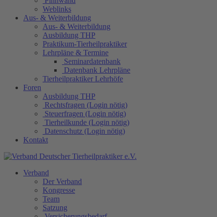
Pinnwand
Weblinks
Aus- & Weiterbildung
Aus- & Weiterbildung
Ausbildung THP
Praktikum-Tierheilpraktiker
Lehrpläne & Termine
Seminardatenbank
Datenbank Lehrpläne
Tierheilpraktiker Lehrhöfe
Foren
Ausbildung THP
Rechtsfragen (Login nötig)
Steuerfragen (Login nötig)
Tierheilkunde (Login nötig)
Datenschutz (Login nötig)
Kontakt
Verband
Der Verband
Kongresse
Team
Satzung
Versicherungsbedarf