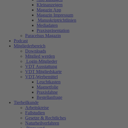
Kleinanzeigen
Magazin App
Magazin Impressum
Manuskriptrichtlinien
Mediadaten
Praxispräsentation
Paracelsus Magazin
Podcast
Mitgliederbereich
Downloads
Mitglied werden
Login-Mitglieder
VDT Ausstattung
VDT Mitgliedskarte
VDT-Werbemittel
Leuchtkasten
Magnetfolie
Praxisfahne
Bestellanfrage
Tierheilkunde
Arbeitskreise
Fallstudien
Gesetze & Rechtliches
Naturheilverfahren