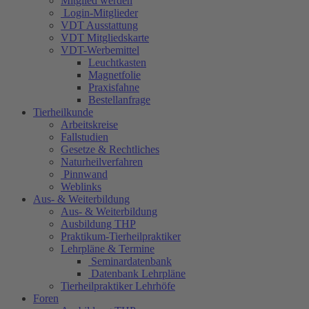
Mitglied werden
Login-Mitglieder
VDT Ausstattung
VDT Mitgliedskarte
VDT-Werbemittel
Leuchtkasten
Magnetfolie
Praxisfahne
Bestellanfrage
Tierheilkunde
Arbeitskreise
Fallstudien
Gesetze & Rechtliches
Naturheilverfahren
Pinnwand
Weblinks
Aus- & Weiterbildung
Aus- & Weiterbildung
Ausbildung THP
Praktikum-Tierheilpraktiker
Lehrpläne & Termine
Seminardatenbank
Datenbank Lehrpläne
Tierheilpraktiker Lehrhöfe
Foren