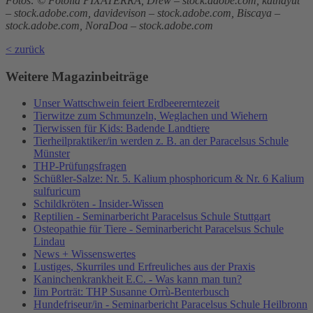
Fotos: © Fotolia PIXATERRA, Drew – stock.adobe.com, kathayut
– stock.adobe.com, davidevison – stock.adobe.com, Biscaya –
stock.adobe.com, NoraDoa – stock.adobe.com
< zurück
Weitere Magazinbeiträge
Unser Wattschwein feiert Erdbeererntezeit
Tierwitze zum Schmunzeln, Weglachen und Wiehern
Tierwissen für Kids: Badende Landtiere
Tierheilpraktiker/in werden z. B. an der Paracelsus Schule
Münster
THP-Prüfungsfragen
Schüßler-Salze: Nr. 5. Kalium phosphoricum & Nr. 6 Kalium
sulfuricum
Schildkröten - Insider-Wissen
Reptilien - Seminarbericht Paracelsus Schule Stuttgart
Osteopathie für Tiere - Seminarbericht Paracelsus Schule
Lindau
News + Wissenswertes
Lustiges, Skurriles und Erfreuliches aus der Praxis
Kaninchenkrankheit E.C. - Was kann man tun?
Iim Porträt: THP Susanne Orrù-Benterbusch
Hundefriseur/in - Seminarbericht Paracelsus Schule Heilbronn