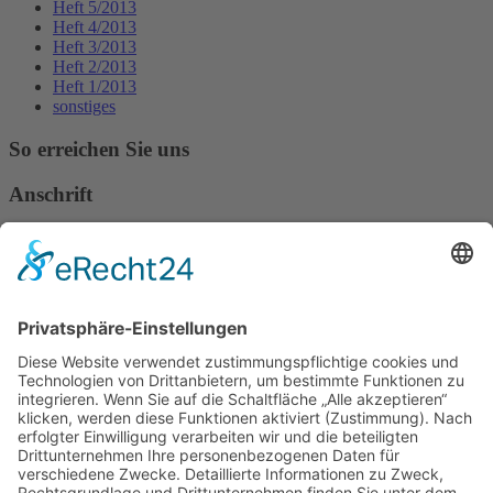
Heft 5/2013
Heft 4/2013
Heft 3/2013
Heft 2/2013
Heft 1/2013
sonstiges
So erreichen Sie uns
Anschrift
Verband Deutscher Tierheilpraktiker e.V.
Verbandsverwaltung
Am Rosenbraken 12
31547 Loccum
E-Mail
Diese E-Mail-Adresse ist vor Spambots geschützt! Zur Anzeige
muss JavaScript eingeschaltet sein!
Diese E-Mail-Adresse ist vor Spambots geschützt! Zur Anzeige
muss JavaScript eingeschaltet sein!