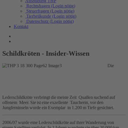
Ausbildung THP
Rechtsfragen (Login nötig)
Steuerfragen (Login nötig)
Tierheilkunde (Login nötig)
Datenschutz (Login nötig)
Kontakt
Schildkröten - Insider-Wissen
Die
Lederschildkröte verbringt die meiste Zeit Quallen suchend auf
offenem Meer. Sie ist eine exzellente Taucherin, vor den
Jungferninseln wurde ein Exemplar in 1.200 m Tiefe gesichtet.
2006/07 wurde eine Lederschildkröte auf ihrer Wanderung von
einem Satelliten verfolgt. In 2 Jahren wanderte sie über 20.000 km