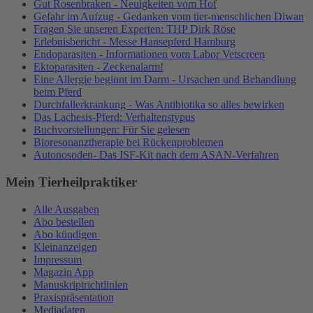
Gut Rosenbraken - Neuigkeiten vom Hof
Gefahr im Aufzug - Gedanken vom tier-menschlichen Diwan
Fragen Sie unseren Experten: THP Dirk Röse
Erlebnisbericht - Messe Hansepferd Hamburg
Endoparasiten - Informationen vom Labor Vetscreen
Ektoparasiten - Zeckenalarm!
Eine Allergie beginnt im Darm - Ursachen und Behandlung
beim Pferd
Durchfallerkrankung - Was Antibiotika so alles bewirken
Das Lachesis-Pferd: Verhaltenstypus
Buchvorstellungen: Für Sie gelesen
Bioresonanztherapie bei Rückenproblemen
Autonosoden- Das ISF-Kit nach dem ASAN-Verfahren
Mein Tierheilpraktiker
Alle Ausgaben
Abo bestellen
Abo kündigen
Kleinanzeigen
Impressum
Magazin App
Manuskriptrichtlinien
Praxispräsentation
Mediadaten