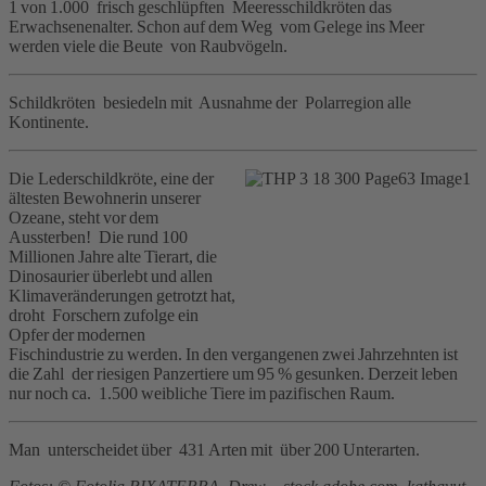
1 von 1.000 frisch geschlüpften Meeresschildkröten das
Erwachsenenalter. Schon auf dem Weg vom Gelege ins Meer
werden viele die Beute von Raubvögeln.
Schildkröten besiedeln mit Ausnahme der Polarregion alle
Kontinente.
Die Lederschildkröte, eine der
ältesten Bewohnerin unserer
Ozeane, steht vor dem
Aussterben! Die rund 100
Millionen Jahre alte Tierart, die
Dinosaurier überlebt und allen
Klimaveränderungen getrotzt hat,
droht Forschern zufolge ein
Opfer der modernen
Fischindustrie zu werden. In den vergangenen zwei Jahrzehnten ist
die Zahl der riesigen Panzertiere um 95 % gesunken. Derzeit leben
nur noch ca. 1.500 weibliche Tiere im pazifischen Raum.
Man unterscheidet über 431 Arten mit über 200 Unterarten.