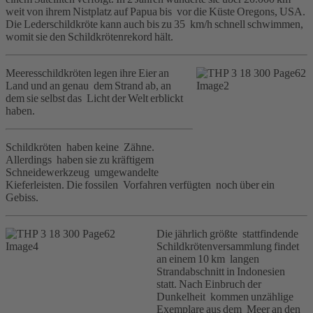
weit von ihrem Nistplatz auf Papua bis vor die Küste Oregons, USA.
Die Lederschildkröte kann auch bis zu 35 km/h schnell schwimmen,
womit sie den Schildkrötenrekord hält.
Meeresschildkröten legen ihre Eier an
Land und an genau dem Strand ab, an
dem sie selbst das Licht der Welt erblickt
haben.
Schildkröten haben keine Zähne.
Allerdings haben sie zu kräftigem
Schneidewerkzeug umgewandelte
Kieferleisten. Die fossilen Vorfahren verfügten noch über ein
Gebiss.
Die jährlich größte stattfindende
Schildkrötenversammlung findet
an einem 10 km langen
Strandabschnitt in Indonesien
statt. Nach Einbruch der
Dunkelheit kommen unzählige
Exemplare aus dem Meer an den