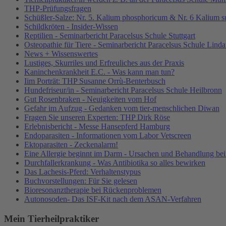
THP-Prüfungsfragen
Schüßler-Salze: Nr. 5. Kalium phosphoricum & Nr. 6 Kalium s
Schildkröten - Insider-Wissen
Reptilien - Seminarbericht Paracelsus Schule Stuttgart
Osteopathie für Tiere - Seminarbericht Paracelsus Schule Lind
News + Wissenswertes
Lustiges, Skurriles und Erfreuliches aus der Praxis
Kaninchenkrankheit E.C. - Was kann man tun?
Iim Porträt: THP Susanne Orrù-Benterbusch
Hundefriseur/in - Seminarbericht Paracelsus Schule Heilbronn
Gut Rosenbraken - Neuigkeiten vom Hof
Gefahr im Aufzug - Gedanken vom tier-menschlichen Diwan
Fragen Sie unseren Experten: THP Dirk Röse
Erlebnisbericht - Messe Hansepferd Hamburg
Endoparasiten - Informationen vom Labor Vetscreen
Ektoparasiten - Zeckenalarm!
Eine Allergie beginnt im Darm - Ursachen und Behandlung be
Durchfallerkrankung - Was Antibiotika so alles bewirken
Das Lachesis-Pferd: Verhaltenstypus
Buchvorstellungen: Für Sie gelesen
Bioresonanztherapie bei Rückenproblemen
Autonosoden- Das ISF-Kit nach dem ASAN-Verfahren
Mein Tierheilpraktiker