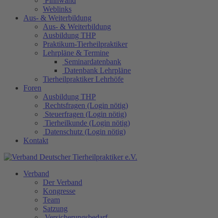
Pinnwand
Weblinks
Aus- & Weiterbildung
Aus- & Weiterbildung
Ausbildung THP
Praktikum-Tierheilpraktiker
Lehrpläne & Termine
Seminardatenbank
Datenbank Lehrpläne
Tierheilpraktiker Lehrhöfe
Foren
Ausbildung THP
Rechtsfragen (Login nötig)
Steuerfragen (Login nötig)
Tierheilkunde (Login nötig)
Datenschutz (Login nötig)
Kontakt
Verband
Der Verband
Kongresse
Team
Satzung
Versicherungsbedarf