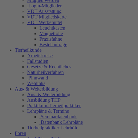
Mitglied werden
Login-Mitglieder
VDT Ausstattung
VDT Mitgliedskarte
VDT-Werbemittel
Leuchtkasten
Magnetfolie
Praxisfahne
Bestellanfrage
Tierheilkunde
Arbeitskreise
Fallstudien
Gesetze & Rechtliches
Naturheilverfahren
Pinnwand
Weblinks
Aus- & Weiterbildung
Aus- & Weiterbildung
Ausbildung THP
Praktikum-Tierheilpraktiker
Lehrpläne & Termine
Seminardatenbank
Datenbank Lehrpläne
Tierheilpraktiker Lehrhöfe
Foren