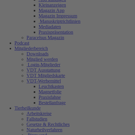
Kleinanzeigen
Magazin App
Magazin Impressum
Manuskriptrichtlinien
Mediadaten
Praxispräsentation
Paracelsus Magazin
Podcast
Mitgliederbereich
Downloads
Mitglied werden
Login-Mitglieder
VDT Ausstattung
VDT Mitgliedskarte
VDT-Werbemittel
Leuchtkasten
Magnetfolie
Praxisfahne
Bestellanfrage
Tierheilkunde
Arbeitskreise
Fallstudien
Gesetze & Rechtliches
Naturheilverfahren