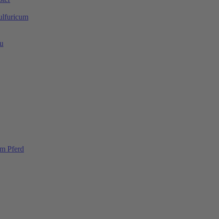
ulfuricum
au
im Pferd