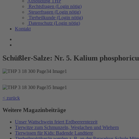
Ausbildung THP
Rechtsfragen (Login nötig)
Steuerfragen (Login nötig)
Tierheilkunde (Login nötig)
Datenschutz (Login nötig)
Kontakt
Schüßler-Salze: Nr. 5. Kalium phosphoric
< zurück
Weitere Magazinbeiträge
Unser Wattschwein feiert Erdbeererntezeit
Tierwitze zum Schmunzeln, Weglachen und Wiehern
Tierwissen für Kids: Badende Landtiere
Tierheilpraktiker/in werden z. B. an der Paracelsus Schule Mün