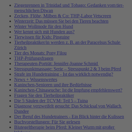
Ziegenrennen in Trinidad und Tobago: Gedanken vom tier-
menschlichen Diwan
Zecken, Flöhe, Milben & Co: THP-Labor Vetscreen
Winterzeit: Das müssen Sie bei den Tieren beachten
Winter Wollmode für den Hund
Wer kennt sich mit Hunden aus?
Tierwissen für Kids: Pinguine
Tierheilpraktiker/in werden z. B. an der Paracelsus Schule
Zürich
Tier des Monats: Pony Filou
THP-Prüfungsfragen
Therapeuten-Porträt: Jennifer-Joanne Schmid
Stresspunktmassage: Serie – Stresspunkt 2 & 3 beim Pferd
Strafe im Hundetraining - Ist das wirklich notwendig?
News + Wissenswertes
Kaninchen-Senioren und ihre Bedürfnisse
Kaninchen-Chinaseuche: Ist die Impfung empfehlenswert?
Fragen Sie den Tierheilpraktiker
Die 5 Säulen der TCVM: Teil 5 – Tuina
Diagnose verzweifelt gesucht: Das Schicksal von Wallach
Dundee
Der Beruf des Hundetrainers - Ein Blick hinter die Kulissen
Buchvorstellungen: Für Sie gelesen
Blutegeltherapie beim Pferd: Kleiner Wurm mit großer