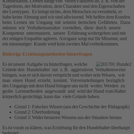
Konstellation. Lernen hängt von vielen Faktoren ab, z. B. von der
Tagesform, der Motivation, dem Charakter und den Eigenschaften
der Lerntypen. Es bringt nichts, dem Menschen zu vermitteln, er
habe keine Ahnung und wir sind allwissend. Wir helfen dem Kunden
beim Lernen im Umgang mit seinem tierischen Gefährten. Dazu
müssen wir Verhaltensansätze vorstellen, diese durch unsere
Kompetenz untermauern, unsere Erfahrung weitergeben und mit
der nötigen Empathie agieren. Arroganz sorgt nur für Missmut, und
ein missmutiger Kunde wird kein zweites Mal vorbeikommen.
Bisherige Erziehungsmethoden hinterfragen
Es ist unsere Aufgabe zu hinterfragen, welche
Gründe den Hundehalter zur z. B. aggressiven Verhaltensweise
bringen, was er sich davon verspricht und woher sein Wissen, wie
man einen Hund erzieht, kommt. Vorverurteilungen bezüglich
des Umgangs mit dem Hund bringen uns nicht weiter. Werden zu
grobe Lernmethoden angewandt und wird der Hund vom Halter
körperlich gezüchtigt, kann das viele Gründe haben.
Grund 1: Falsches Wissen (aus der Geschichte der Pädagogik)
Grund 2: Überforderung
Grund 3: Wider besseren Wissens aus der Situation heraus
Es ist vorab zu klären, was Erziehung für den Hundehalter überhaupt
bedeutet: