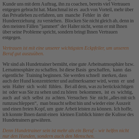
Kunde uns mit dem Auftrag, ihn zu coachen, bereits viel Vertrauen
entgegen gebracht hat. Manchmal ist es auch von Vorteil, mehr über
das Privatleben zu erfahren, um manche Fehler in der
Hundeerziehung zu verstehen. Blocken Sie nicht gleich ab, denn in
den meisten Fällen "jammert" der Halter nicht, wenn er mit Ihnen
über seine Probleme spricht, sondern bringt Ihnen Vertrauen
entgegen.
Vertrauen ist mit eine unserer wichtigsten Eckpfeiler, um unseren
Beruf gut auszuüben.
Wir sind als Hundetrainer bemüht, eine gute Arbeitsatmosphäre bzw.
Lernatmosphäre zu schaffen. Ist diese Basis geschaffen, kann das
eigentliche Training beginnen. Sie werden schnell merken, dass
auch der Hund konzentrierter und aufmerksamer wird, wenn er und
sein Halter sich wohl fühlen. Bei all dem, was zu berücksichtigen
ist oder was Sie zu sehen und zu hören bekommen, ist es wichtig,
auch auf sich selbst zu achten. Versuchen Sie nicht „alles mit sich
rumzuschleppen“, man braucht selbst hin und wieder eine Auszeit
und einen freien Kopf, um gute Arbeit leisten zu können. Ich hoffe,
ich konnte Ihnen damit einen kleinen Einblick hinter die Kulisse des
Hundetrainers gewähren.
Denn Hundetrainer sein ist mehr als ein Beruf – wir helfen nicht
nur den Hunden, sondern auch den Menschen.