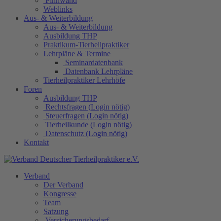
Pinnwand
Weblinks
Aus- & Weiterbildung
Aus- & Weiterbildung
Ausbildung THP
Praktikum-Tierheilpraktiker
Lehrpläne & Termine
Seminardatenbank
Datenbank Lehrpläne
Tierheilpraktiker Lehrhöfe
Foren
Ausbildung THP
Rechtsfragen (Login nötig)
Steuerfragen (Login nötig)
Tierheilkunde (Login nötig)
Datenschutz (Login nötig)
Kontakt
Verband
Der Verband
Kongresse
Team
Satzung
Versicherungsbedarf