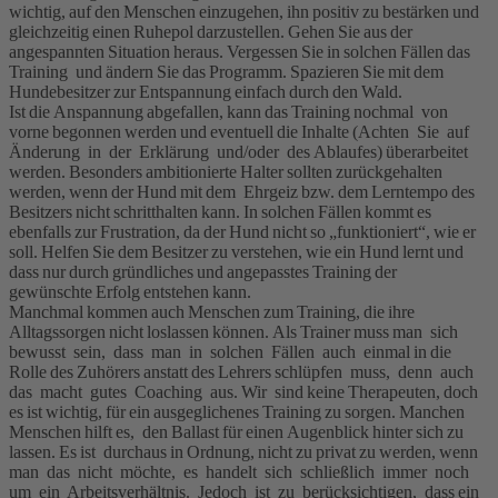
wichtig, auf den Menschen einzugehen, ihn positiv zu bestärken und
gleichzeitig einen Ruhepol darzustellen. Gehen Sie aus der
angespannten Situation heraus. Vergessen Sie in solchen Fällen das
Training und ändern Sie das Programm. Spazieren Sie mit dem
Hundebesitzer zur Entspannung einfach durch den Wald.
Ist die Anspannung abgefallen, kann das Training nochmal von
vorne begonnen werden und eventuell die Inhalte (Achten Sie auf
Änderung in der Erklärung und/oder des Ablaufes) überarbeitet
werden. Besonders ambitionierte Halter sollten zurückgehalten
werden, wenn der Hund mit dem Ehrgeiz bzw. dem Lerntempo des
Besitzers nicht schritthalten kann. In solchen Fällen kommt es
ebenfalls zur Frustration, da der Hund nicht so „funktioniert“, wie er
soll. Helfen Sie dem Besitzer zu verstehen, wie ein Hund lernt und
dass nur durch gründliches und angepasstes Training der
gewünschte Erfolg entstehen kann.
Manchmal kommen auch Menschen zum Training, die ihre
Alltagssorgen nicht loslassen können. Als Trainer muss man sich
bewusst sein, dass man in solchen Fällen auch einmal in die
Rolle des Zuhörers anstatt des Lehrers schlüpfen muss, denn auch
das macht gutes Coaching aus. Wir sind keine Therapeuten, doch
es ist wichtig, für ein ausgeglichenes Training zu sorgen. Manchen
Menschen hilft es, den Ballast für einen Augenblick hinter sich zu
lassen. Es ist durchaus in Ordnung, nicht zu privat zu werden, wenn
man das nicht möchte, es handelt sich schließlich immer noch
um ein Arbeitsverhältnis. Jedoch ist zu berücksichtigen, dass ein