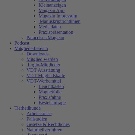
Kleinanzeigen
Magazin App
Magazin Impressum
Manuskriptrichtlinien
Mediadaten
Praxispräsentation
Paracelsus Magazin
Podcast
Mitgliederbereich
Downloads
Mitglied werden
Login-Mitglieder
VDT Ausstattung
VDT Mitgliedskarte
VDT-Werbemittel
Leuchtkasten
Magnetfolie
Praxisfahne
Bestellanfrage
Tierheilkunde
Arbeitskreise
Fallstudien
Gesetze & Rechtliches
Naturheilverfahren