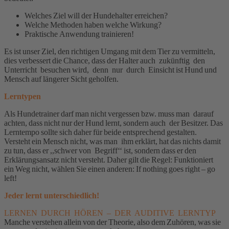
Welches Ziel will der Hundehalter erreichen?
Welche Methoden haben welche Wirkung?
Praktische Anwendung trainieren!
Es ist unser Ziel, den richtigen Umgang mit dem Tier zu vermitteln,
dies verbessert die Chance, dass der Halter auch zukünftig den
Unterricht besuchen wird, denn nur durch Einsicht ist Hund und
Mensch auf längerer Sicht geholfen.
Lerntypen
Als Hundetrainer darf man nicht vergessen bzw. muss man darauf
achten, dass nicht nur der Hund lernt, sondern auch der Besitzer. Das
Lerntempo sollte sich daher für beide entsprechend gestalten.
Versteht ein Mensch nicht, was man ihm erklärt, hat das nichts damit
zu tun, dass er ,,schwer von Begriff‘‘ ist, sondern dass er den
Erklärungsansatz nicht versteht. Daher gilt die Regel: Funktioniert
ein Weg nicht, wählen Sie einen anderen: If nothing goes right – go
left!
Jeder lernt unterschiedlich!
LERNEN DURCH HÖREN – DER AUDITIVE LERNTYP
Manche verstehen allein von der Theorie, also dem Zuhören, was sie