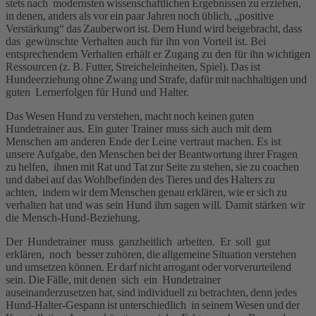
stets nach modernsten wissenschaftlichen Ergebnissen zu erziehen,
in denen, anders als vor ein paar Jahren noch üblich, „positive
Verstärkung“ das Zauberwort ist. Dem Hund wird beigebracht, dass
das gewünschte Verhalten auch für ihn von Vorteil ist. Bei
entsprechendem Verhalten erhält er Zugang zu den für ihn wichtigen
Ressourcen (z. B. Futter, Streicheleinheiten, Spiel). Das ist
Hundeerziehung ohne Zwang und Strafe, dafür mit nachhaltigen und
guten Lernerfolgen für Hund und Halter.
Das Wesen Hund zu verstehen, macht noch keinen guten
Hundetrainer aus. Ein guter Trainer muss sich auch mit dem
Menschen am anderen Ende der Leine vertraut machen. Es ist
unsere Aufgabe, den Menschen bei der Beantwortung ihrer Fragen
zu helfen, ihnen mit Rat und Tat zur Seite zu stehen, sie zu coachen
und dabei auf das Wohlbefinden des Tieres und des Halters zu
achten, indem wir dem Menschen genau erklären, wie er sich zu
verhalten hat und was sein Hund ihm sagen will. Damit stärken wir
die Mensch-Hund-Beziehung.
Der Hundetrainer muss ganzheitlich arbeiten. Er soll gut
erklären, noch besser zuhören, die allgemeine Situation verstehen
und umsetzen können. Er darf nicht arrogant oder vorverurteilend
sein. Die Fälle, mit denen sich ein Hundetrainer
auseinanderzusetzen hat, sind individuell zu betrachten, denn jedes
Hund-Halter-Gespann ist unterschiedlich in seinem Wesen und der