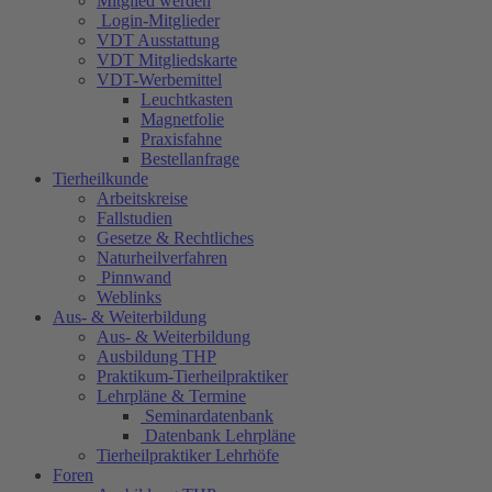
Mitglied werden
Login-Mitglieder
VDT Ausstattung
VDT Mitgliedskarte
VDT-Werbemittel
Leuchtkasten
Magnetfolie
Praxisfahne
Bestellanfrage
Tierheilkunde
Arbeitskreise
Fallstudien
Gesetze & Rechtliches
Naturheilverfahren
Pinnwand
Weblinks
Aus- & Weiterbildung
Aus- & Weiterbildung
Ausbildung THP
Praktikum-Tierheilpraktiker
Lehrpläne & Termine
Seminardatenbank
Datenbank Lehrpläne
Tierheilpraktiker Lehrhöfe
Foren