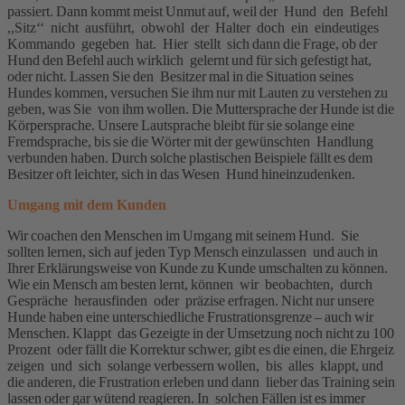
passiert. Dann kommt meist Unmut auf, weil der Hund den Befehl
,,Sitz‘‘ nicht ausführt, obwohl der Halter doch ein eindeutiges
Kommando gegeben hat. Hier stellt sich dann die Frage, ob der
Hund den Befehl auch wirklich gelernt und für sich gefestigt hat,
oder nicht. Lassen Sie den Besitzer mal in die Situation seines
Hundes kommen, versuchen Sie ihm nur mit Lauten zu verstehen zu
geben, was Sie von ihm wollen. Die Muttersprache der Hunde ist die
Körpersprache. Unsere Lautsprache bleibt für sie solange eine
Fremdsprache, bis sie die Wörter mit der gewünschten Handlung
verbunden haben. Durch solche plastischen Beispiele fällt es dem
Besitzer oft leichter, sich in das Wesen Hund hineinzudenken.
Umgang mit dem Kunden
Wir coachen den Menschen im Umgang mit seinem Hund. Sie
sollten lernen, sich auf jeden Typ Mensch einzulassen und auch in
Ihrer Erklärungsweise von Kunde zu Kunde umschalten zu können.
Wie ein Mensch am besten lernt, können wir beobachten, durch
Gespräche herausfinden oder präzise erfragen. Nicht nur unsere
Hunde haben eine unterschiedliche Frustrationsgrenze – auch wir
Menschen. Klappt das Gezeigte in der Umsetzung noch nicht zu 100
Prozent oder fällt die Korrektur schwer, gibt es die einen, die Ehrgeiz
zeigen und sich solange verbessern wollen, bis alles klappt, und
die anderen, die Frustration erleben und dann lieber das Training sein
lassen oder gar wütend reagieren. In solchen Fällen ist es immer