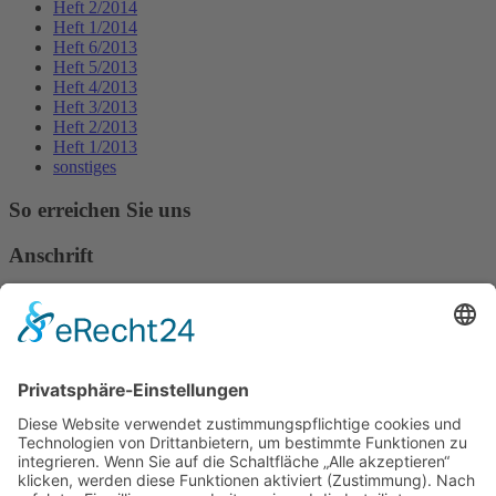
Heft 2/2014
Heft 1/2014
Heft 6/2013
Heft 5/2013
Heft 4/2013
Heft 3/2013
Heft 2/2013
Heft 1/2013
sonstiges
So erreichen Sie uns
Anschrift
Verband Deutscher Tierheilpraktiker e.V.
Verbandsverwaltung
Am Rosenbraken 12
31547 Loccum
E-Mail
Diese E-Mail-Adresse ist vor Spambots geschützt! Zur Anzeige
muss JavaScript eingeschaltet sein!