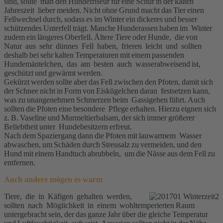
sind, sollte man den Hundefriseur für eine Schur in der kalten
Jahreszeit lieber meiden. Nicht ohne Grund macht das Tier einen
Fellwechsel durch, sodass es im Winter ein dickeres und besser
schützendes Unterfell trägt. Manche Hunderassen haben im Winter
zudem ein längeres Oberfell. Ältere Tiere oder Hunde, die von
Natur aus sehr dünnes Fell haben, frieren leicht und sollten
deshalb bei sehr kalten Temperaturen mit einem passenden
Hundemäntelchen, das am besten auch wasserabweisend ist,
geschützt und gewärmt werden.
Gekürzt werden sollte aber das Fell zwischen den Pfoten, damit sich
der Schnee nicht in Form von Eiskügelchen daran festsetzen kann,
was zu unangenehmen Schmerzen beim Gassigehen führt. Auch
sollten die Pfoten eine besondere Pflege erhalten. Hierzu eignen sich
z. B. Vaseline und Murmeltierbalsam, der sich immer größerer
Beliebtheit unter Hundebesitzern erfreut.
Nach dem Spaziergang dann die Pfoten mit lauwarmem Wasser
abwaschen, um Schäden durch Streusalz zu vermeiden, und den
Hund mit einem Handtuch abrubbeln, um die Nässe aus dem Fell zu
entfernen.
Auch andere mögen es warm
Tiere, die in Käfigen gehalten werden,
sollten nach Möglichkeit in einem wohltemperierten Raum
untergebracht sein, der das ganze Jahr über die gleiche Temperatur