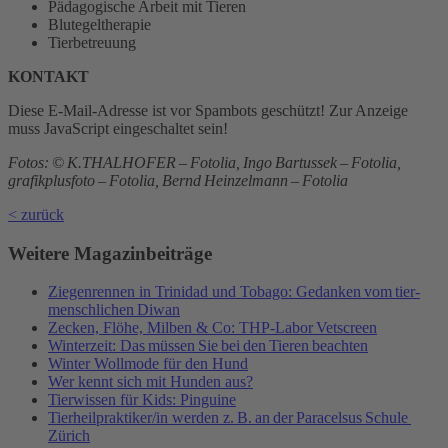
Pädagogische Arbeit mit Tieren
Blutegeltherapie
Tierbetreuung
KONTAKT
Diese E-Mail-Adresse ist vor Spambots geschützt! Zur Anzeige
muss JavaScript eingeschaltet sein!
Fotos: © K.THALHOFER – Fotolia, Ingo Bartussek – Fotolia,
grafikplusfoto – Fotolia, Bernd Heinzelmann – Fotolia
< zurück
Weitere Magazinbeiträge
Ziegenrennen in Trinidad und Tobago: Gedanken vom tier-
menschlichen Diwan
Zecken, Flöhe, Milben & Co: THP-Labor Vetscreen
Winterzeit: Das müssen Sie bei den Tieren beachten
Winter Wollmode für den Hund
Wer kennt sich mit Hunden aus?
Tierwissen für Kids: Pinguine
Tierheilpraktiker/in werden z. B. an der Paracelsus Schule
Zürich