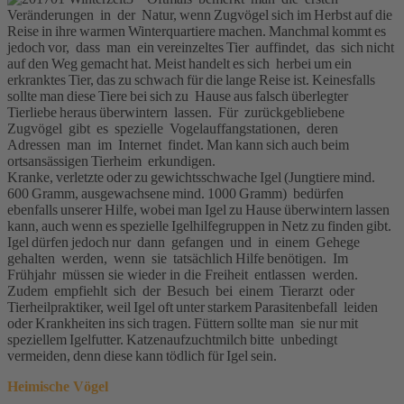
Veränderungen in der Natur, wenn Zugvögel sich im Herbst auf die
Reise in ihre warmen Winterquartiere machen. Manchmal kommt es
jedoch vor, dass man ein vereinzeltes Tier auffindet, das sich nicht
auf den Weg gemacht hat. Meist handelt es sich herbei um ein
erkranktes Tier, das zu schwach für die lange Reise ist. Keinesfalls
sollte man diese Tiere bei sich zu Hause aus falsch überlegter
Tierliebe heraus überwintern lassen. Für zurückgebliebene
Zugvögel gibt es spezielle Vogelauffangstationen, deren
Adressen man im Internet findet. Man kann sich auch beim
ortsansässigen Tierheim erkundigen.
Kranke, verletzte oder zu gewichtsschwache Igel (Jungtiere mind.
600 Gramm, ausgewachsene mind. 1000 Gramm) bedürfen
ebenfalls unserer Hilfe, wobei man Igel zu Hause überwintern lassen
kann, auch wenn es spezielle Igelhilfegruppen in Netz zu finden gibt.
Igel dürfen jedoch nur dann gefangen und in einem Gehege
gehalten werden, wenn sie tatsächlich Hilfe benötigen. Im
Frühjahr müssen sie wieder in die Freiheit entlassen werden.
Zudem empfiehlt sich der Besuch bei einem Tierarzt oder
Tierheilpraktiker, weil Igel oft unter starkem Parasitenbefall leiden
oder Krankheiten ins sich tragen. Füttern sollte man sie nur mit
speziellem Igelfutter. Katzenaufzuchtmilch bitte unbedingt
vermeiden, denn diese kann tödlich für Igel sein.
Heimische Vögel