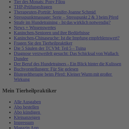
Tier des Monats: Pony Filou
THP-Prüfungsfragen
Therapeuten-Porträt: Jennifer-Joanne Schmid
Stresspunktmassage: Serie – Stresspunkt 2 & 3 beim Pferd
Strafe im Hundetraining - Ist das wirklich notwendig?
News + Wissenswertes
Kaninchen-Senioren und ihre Bedürfnisse
Kaninchen-Chinaseuche: Ist die Impfung empfehlenswert?
Fragen Sie den Tierheilpraktiker
Die 5 Säulen der TCVM: Teil 5 – Tuina
Diagnose verzweifelt gesucht: Das Schicksal von Wallach
Dundee
Der Beruf des Hundetrainers - Ein Blick hinter die Kulissen
Buchvorstellungen: Für Sie gelesen
Blutegeltherapie beim Pferd: Kleiner Wurm mit großer
Wirkung
Mein Tierheilpraktiker
Alle Ausgaben
Abo bestellen
Abo kündigen
Kleinanzeigen
Impressum
Magazin App