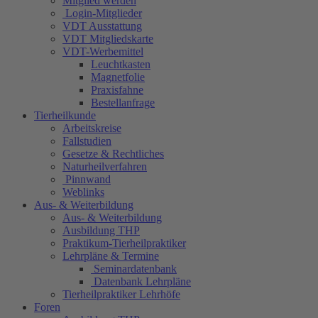
Mitglied werden
Login-Mitglieder
VDT Ausstattung
VDT Mitgliedskarte
VDT-Werbemittel
Leuchtkasten
Magnetfolie
Praxisfahne
Bestellanfrage
Tierheilkunde
Arbeitskreise
Fallstudien
Gesetze & Rechtliches
Naturheilverfahren
Pinnwand
Weblinks
Aus- & Weiterbildung
Aus- & Weiterbildung
Ausbildung THP
Praktikum-Tierheilpraktiker
Lehrpläne & Termine
Seminardatenbank
Datenbank Lehrpläne
Tierheilpraktiker Lehrhöfe
Foren