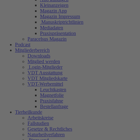
Kleinanzeigen
Magazin App
Magazin Impressum
Manuskriptrichtlinien
Mediadaten
Praxispräsentation
Paracelsus Magazin
Podcast
Mitgliederbereich
Downloads
Mitglied werden
Login-Mitglieder
VDT Ausstattung
VDT Mitgliedskarte
VDT-Werbemittel
Leuchtkasten
Magnetfolie
Praxisfahne
Bestellanfrage
Tierheilkunde
Arbeitskreise
Fallstudien
Gesetze & Rechtliches
Naturheilverfahren