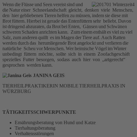
Wenn die Flüsse und Seen vereist sind und
die Natur einer Schneelandschaft gleicht, denken viele Menschen,
den hier gebliebenen Tieren helfen zu müssen, indem sie diese mit
Brot füttern. Hierbei ist gerade das Entenfüttern sehr beliebt. Davon
ist dringend abzuraten, da Brot bei Enten, Gänsen und Schwänen
schweren Schaden anrichten kann. Zum einem enthält es viel zu viel
Salz, zum anderen quillt es im Magen der Tiere auf. Auch Ratten
werden durch das herumliegende Brot angelockt und verlieren die
natürliche Scheu vor Menschen. Wer heimische Vögel im Winter
unbedingt füttern möchte, sollte sich in einem Zoofachgeschäft
spezielles Futter besorgen, sodass auch hier von „artgerecht“
gesprochen werden kann.
JANINA GEIS
TIERHEILPRAKTIKERIN MOBILE TIERHEILPRAXIS IN
WÜRZBURG
TÄTIGKEITSSCHWERPUNKTE
Ernährungsberatung von Hund und Katze
Tierhaltungsberatung
Verhaltensstörungen