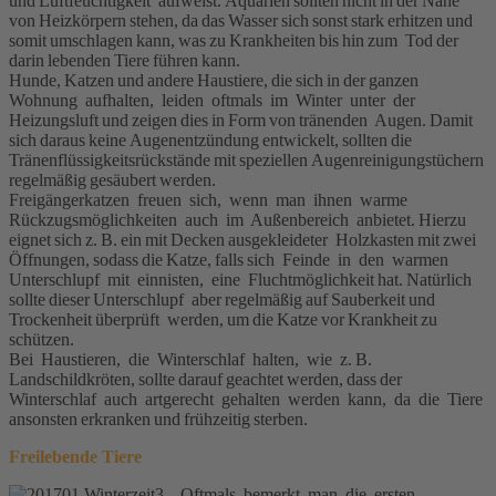
und Luftfeuchtigkeit aufweist. Aquarien sollten nicht in der Nähe
von Heizkörpern stehen, da das Wasser sich sonst stark erhitzen und
somit umschlagen kann, was zu Krankheiten bis hin zum Tod der
darin lebenden Tiere führen kann.
Hunde, Katzen und andere Haustiere, die sich in der ganzen
Wohnung aufhalten, leiden oftmals im Winter unter der
Heizungsluft und zeigen dies in Form von tränenden Augen. Damit
sich daraus keine Augenentzündung entwickelt, sollten die
Tränenflüssigkeitsrückstände mit speziellen Augenreinigungstüchern
regelmäßig gesäubert werden.
Freigängerkatzen freuen sich, wenn man ihnen warme
Rückzugsmöglichkeiten auch im Außenbereich anbietet. Hierzu
eignet sich z. B. ein mit Decken ausgekleideter Holzkasten mit zwei
Öffnungen, sodass die Katze, falls sich Feinde in den warmen
Unterschlupf mit einnisten, eine Fluchtmöglichkeit hat. Natürlich
sollte dieser Unterschlupf aber regelmäßig auf Sauberkeit und
Trockenheit überprüft werden, um die Katze vor Krankheit zu
schützen.
Bei Haustieren, die Winterschlaf halten, wie z. B.
Landschildkröten, sollte darauf geachtet werden, dass der
Winterschlaf auch artgerecht gehalten werden kann, da die Tiere
ansonsten erkranken und frühzeitig sterben.
Freilebende Tiere
Oftmals bemerkt man die ersten