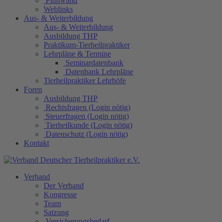
Pinnwand
Weblinks
Aus- & Weiterbildung
Aus- & Weiterbildung
Ausbildung THP
Praktikum-Tierheilpraktiker
Lehrpläne & Termine
Seminardatenbank
Datenbank Lehrpläne
Tierheilpraktiker Lehrhöfe
Foren
Ausbildung THP
Rechtsfragen (Login nötig)
Steuerfragen (Login nötig)
Tierheilkunde (Login nötig)
Datenschutz (Login nötig)
Kontakt
Verband
Der Verband
Kongresse
Team
Satzung
Versicherungsbedarf