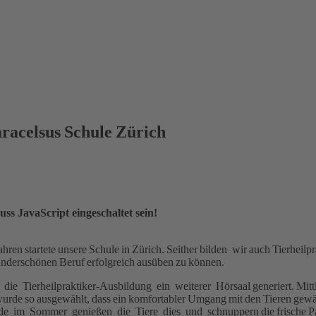
aracelsus Schule Zürich
ss JavaScript eingeschaltet sein!
ahren startete unsere Schule in Zürich. Seither bilden wir auch Tierhei
wunderschönen Beruf erfolgreich ausüben zu können.
r die Tierheilpraktiker-Ausbildung ein weiterer Hörsaal generiert. Mitt
wurde so ausgewählt, dass ein komfortabler Umgang mit den Tieren gewäh
ade im Sommer genießen die Tiere dies und schnuppern die frische 