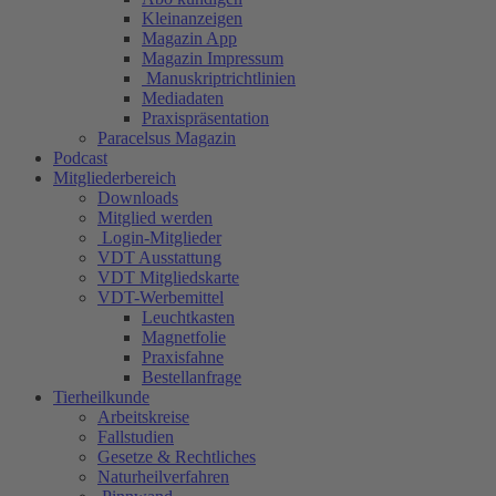
Kleinanzeigen
Magazin App
Magazin Impressum
Manuskriptrichtlinien
Mediadaten
Praxispräsentation
Paracelsus Magazin
Podcast
Mitgliederbereich
Downloads
Mitglied werden
Login-Mitglieder
VDT Ausstattung
VDT Mitgliedskarte
VDT-Werbemittel
Leuchtkasten
Magnetfolie
Praxisfahne
Bestellanfrage
Tierheilkunde
Arbeitskreise
Fallstudien
Gesetze & Rechtliches
Naturheilverfahren