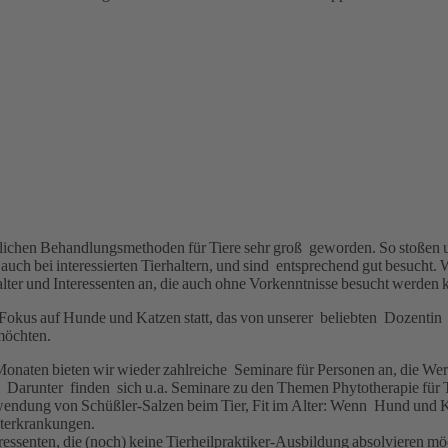
rlichen Behandlungsmethoden für Tiere sehr groß geworden. So stoßen u
uch bei interessierten Tierhaltern, und sind entsprechend gut besucht. 
halter und Interessenten an, die auch ohne Vorkenntnisse besucht werden
it Fokus auf Hunde und Katzen statt, das von unserer beliebten Dozent
möchten.
onaten bieten wir wieder zahlreiche Seminare für Personen an, die Wer
Darunter finden sich u.a. Seminare zu den Themen Phytotherapie für T
wendung von Schüßler-Salzen beim Tier, Fit im Alter: Wenn Hund und K
terkrankungen.
ressenten, die (noch) keine Tierheilpraktiker-Ausbildung absolvieren m