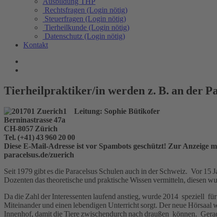
Ausbildung THP
Rechtsfragen (Login nötig)
Steuerfragen (Login nötig)
Tierheilkunde (Login nötig)
Datenschutz (Login nötig)
Kontakt
Tierheilpraktiker/in werden z. B. an der P
Leitung: Sophie Bütikofer
Berninastrasse 47a
CH-8057 Zürich
Tel. (+41) 43 960 20 00
Diese E-Mail-Adresse ist vor Spambots geschützt! Zur Anzeige mu
paracelsus.de/zuerich
Seit 1979 gibt es die Paracelsus Schulen auch in der Schweiz. Vor 15 J
Dozenten das theoretische und praktische Wissen vermitteln, diesen 
Da die Zahl der Interessenten laufend anstieg, wurde 2014 speziell fü
Miteinander und einen lebendigen Unterricht sorgt. Der neue Hörsaal 
Innenhof, damit die Tiere zwischendurch nach draußen können. Ger