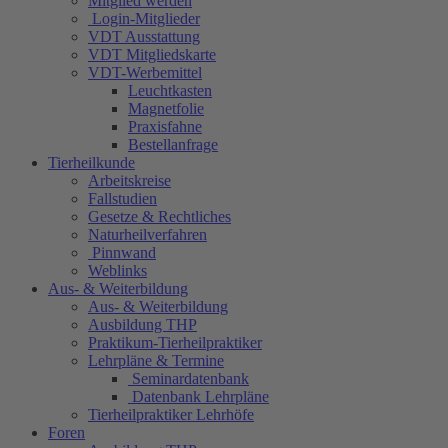
Mitglied werden
Login-Mitglieder
VDT Ausstattung
VDT Mitgliedskarte
VDT-Werbemittel
Leuchtkasten
Magnetfolie
Praxisfahne
Bestellanfrage
Tierheilkunde
Arbeitskreise
Fallstudien
Gesetze & Rechtliches
Naturheilverfahren
Pinnwand
Weblinks
Aus- & Weiterbildung
Aus- & Weiterbildung
Ausbildung THP
Praktikum-Tierheilpraktiker
Lehrpläne & Termine
Seminardatenbank
Datenbank Lehrpläne
Tierheilpraktiker Lehrhöfe
Foren