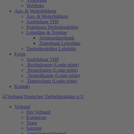
Pinnwand
Weblinks
Aus- & Weiterbildung
Aus- & Weiterbildung
Ausbildung THP
Praktikum-Tierheilpraktiker
Lehrpläne & Termine
Seminardatenbank
Datenbank Lehrpläne
Tierheilpraktiker Lehrhöfe
Foren
Ausbildung THP
Rechtsfragen (Login nötig)
Steuerfragen (Login nötig)
Tierheilkunde (Login nötig)
Datenschutz (Login nötig)
Kontakt
Verband
Der Verband
Kongresse
Team
Satzung
Versicherungsbedarf