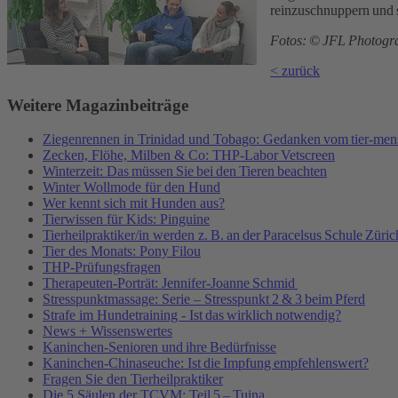
reinzuschnuppern und 
Fotos: © JFL Photogra
< zurück
Weitere Magazinbeiträge
Ziegenrennen in Trinidad und Tobago: Gedanken vom tier-me
Zecken, Flöhe, Milben & Co: THP-Labor Vetscreen
Winterzeit: Das müssen Sie bei den Tieren beachten
Winter Wollmode für den Hund
Wer kennt sich mit Hunden aus?
Tierwissen für Kids: Pinguine
Tierheilpraktiker/in werden z. B. an der Paracelsus Schule Züric
Tier des Monats: Pony Filou
THP-Prüfungsfragen
Therapeuten-Porträt: Jennifer-Joanne Schmid
Stresspunktmassage: Serie – Stresspunkt 2 & 3 beim Pferd
Strafe im Hundetraining - Ist das wirklich notwendig?
News + Wissenswertes
Kaninchen-Senioren und ihre Bedürfnisse
Kaninchen-Chinaseuche: Ist die Impfung empfehlenswert?
Fragen Sie den Tierheilpraktiker
Die 5 Säulen der TCVM: Teil 5 – Tuina